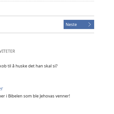
for
videoer
Neste
IVITETER
ob til å huske det han skal si?
er
ner i Bibelen som ble Jehovas venner!