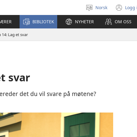
Norsk
Logg 
Velg
(åp
språk
nyt
LÆRER
BIBLIOTEK
NYHETER
OM OSS
vin
 14: Lag et svar
t svar
bereder det du vil svare på møtene?