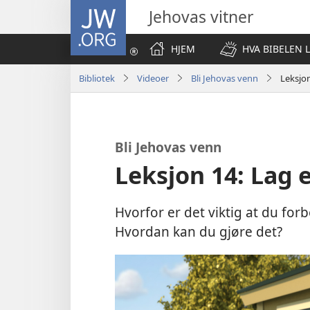
JW.ORG
Jehovas vitner
HJEM
HVA BIBELEN 
Bibliotek
Videoer
Bli Jehovas venn
Leksjon
Bli Jehovas venn
Leksjon 14: Lag e
Hvorfor er det viktig at du for
Hvordan kan du gjøre det?