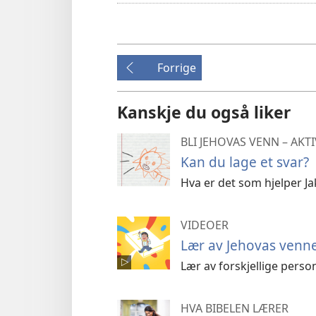
av
Forrige
Kanskje du også liker
BLI JEHOVAS VENN – AKT
Kan du lage et svar?
Hva er det som hjelper Jak
VIDEOER
Lær av Jehovas venn
Lær av forskjellige perso
HVA BIBELEN LÆRER