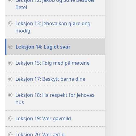
Leksjon 12: Jakob og Sofie besøker
Betel
Leksjon 13: Jehova kan gjøre deg
modig
Leksjon 14: Lag et svar
Leksjon 15: Følg med på møtene
Leksjon 17: Beskytt barna dine
Leksjon 18: Ha respekt for Jehovas
hus
Leksjon 19: Vær gavmild
Leksjon 20: Vær ærlig