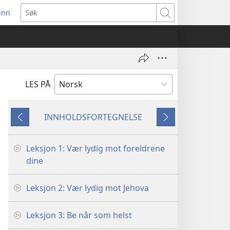
inn
ner
Søk
t
du)
LES PÅ
INNHOLDSFORTEGNELSE
Forrige
Neste
Leksjon 1: Vær lydig mot foreldrene
dine
Leksjon 2: Vær lydig mot Jehova
Leksjon 3: Be når som helst