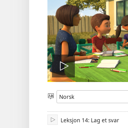
Spill
video
Velg
språk
Leksjon 14: Lag et svar
Spill