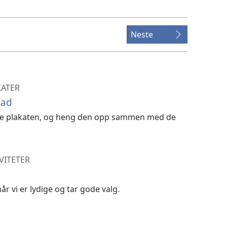
videoer
Neste
KATER
lad
nne plakaten, og heng den opp sammen med de
IVITETER
år vi er lydige og tar gode valg.