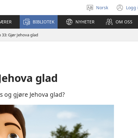
Norsk
Logg 
Velg
(åp
språk
nyt
LÆRER
BIBLIOTEK
NYHETER
OM OSS
vin
 33: Gjør Jehova glad
 Jehova glad
s og gjøre Jehova glad?