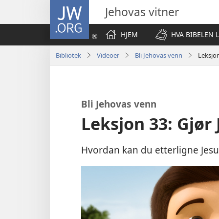
JW.ORG
Jehovas vitner
HJEM
HVA BIBELEN 
Bibliotek
Videoer
Bli Jehovas venn
Leksjon
Bli Jehovas venn
Leksjon 33: Gjør
Hvordan kan du etterligne Jesu