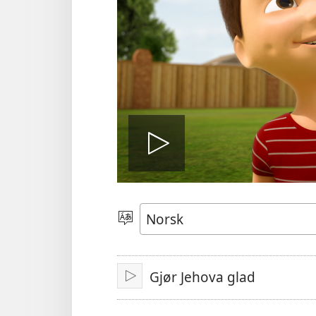
Spill
video
Velg
språk
Gjør Jehova glad
Spill
av