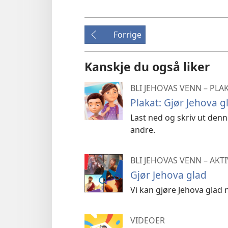
Forrige
Kanskje du også liker
BLI JEHOVAS VENN – PLA
Plakat: Gjør Jehova g
Last ned og skriv ut de
andre.
BLI JEHOVAS VENN – AKT
Gjør Jehova glad
Vi kan gjøre Jehova glad n
VIDEOER