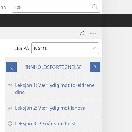
inn
ner
Søk
t
du)
LES PÅ
INNHOLDSFORTEGNELSE
Forrige
Neste
Leksjon 1: Vær lydig mot foreldrene
dine
Leksjon 2: Vær lydig mot Jehova
Leksjon 3: Be når som helst