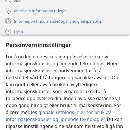
Søk
Medisinsk informasjon til leger
Informasjon til journalister og myndighetspersoner
Hjelp
Personverninnstillinger
Bidrag
(åpner
nytt
For å gi deg en best mulig opplevelse bruker vi
vindu)
Watchtower ONLINE LIBRARY™
informasjonskapsler og lignende teknologier. Noen
(åpner
informasjonskapsler er nødvendige for å få
nytt
®
JW Hub
vindu)
nettstedet vårt til å fungere og kan ikke avvises. Du
(åpner
nytt
kan godta eller avslå bruken av ytterligere
®
JW Library
vindu)
informasjonskapsler, som vi bare bruker for å
forbedre opplevelsen din. Ingen av disse dataene vil
Watchtower Library
noen gang bli solgt eller brukt til markedsføring. For
å lære mer, les
globale retningslinjer for bruk av
informasjonskapsler og lignende teknologier
. Du kan
tilpasse innstillingene dine når som helst ved å gå inn