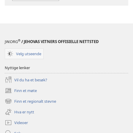
en
lys
framtid
–
introduksjon
til
®
JW.ORG
/ JEHOVAS VITNERS OFFISIELLE NETTSTED
bibelkurs
Velg utseende
Nyttige lenker
Vil du ha et besøk?
Finn et møte
(åpner
nytt
Finn et regionalt stevne
(åpner
vindu)
nytt
Hva er nytt
vindu)
Videoer