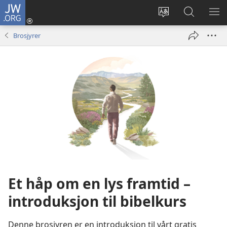
JW.ORG
Logg
inn
Endre
Søk
VIS
(åpner
språk
på
ME
Brosjyrer
nytt
JW.ORG
vindu)
Et håp om en lys framtid –
introduksjon til bibelkurs
Denne brosjyren er en introduksjon til vårt gratis