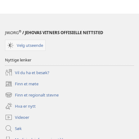
hjelpe
oss
med
å
®
JW.ORG
/ JEHOVAS VITNERS OFFISIELLE NETTSTED
løse
dem?
Velg utseende
Nyttige lenker
Vil du ha et besøk?
Finn et møte
(åpner
nytt
Finn et regionalt stevne
(åpner
vindu)
nytt
Hva er nytt
vindu)
Videoer
Søk