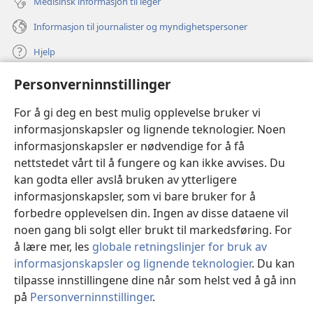
Medisinsk informasjon til leger
Informasjon til journalister og myndighetspersoner
Hjelp
Personverninnstillinger
Bidrag
(åpner
nytt
For å gi deg en best mulig opplevelse bruker vi
vindu)
Watchtower ONLINE LIBRARY™
informasjonskapsler og lignende teknologier. Noen
(åpner
informasjonskapsler er nødvendige for å få
nytt
®
JW Hub
vindu)
nettstedet vårt til å fungere og kan ikke avvises. Du
(åpner
nytt
kan godta eller avslå bruken av ytterligere
®
JW Library
vindu)
informasjonskapsler, som vi bare bruker for å
forbedre opplevelsen din. Ingen av disse dataene vil
Watchtower Library
noen gang bli solgt eller brukt til markedsføring. For
å lære mer, les
globale retningslinjer for bruk av
informasjonskapsler og lignende teknologier
. Du kan
tilpasse innstillingene dine når som helst ved å gå inn
Copyright
© 2026 Watch Tower Bible and Tract Society of Pennsylvania.
på
Personverninnstillinger
.
Vi
VILKÅR FOR BRUK
|
PERSONVERN
|
PERSONVERNINNSTILLINGER