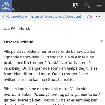
JW.ORG
Logg
inn
Endre
Søk
VIS
(åpner
språk
på
ME
Våre problemer – hvem vil hjelpe oss med å løse dem?
nytt
JW.ORG
vindu)
LES PÅ
Litteraturtilbud
Alle på disse bildene har presserende behov. Du har
lignende behov selv. Du trenger hjelp til å løse dine
problemer. Du trenger å forstå hvorfor livet er så
vanskelig. Du trenger noe som kan hjelpe deg til å se
framtiden tillitsfullt i møte. Og du trenger å vite
hvilken plass du kan ha i Guds hensikter.
Bibelen kan hjelpe deg med alt dette. Vil du vite
hvordan? Boken
Du kan få leve evig på en paradisisk jord
gir deg svaret på det. Hvis du vil ha et eksemplar, kan