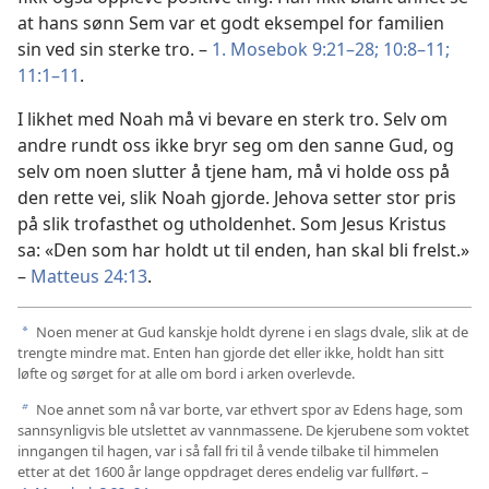
at hans sønn Sem var et godt eksempel for familien
sin ved sin sterke tro. –
1. Mosebok 9:21–28;
10:8–11;
11:1–11
.
I likhet med Noah må vi bevare en sterk tro. Selv om
andre rundt oss ikke bryr seg om den sanne Gud, og
selv om noen slutter å tjene ham, må vi holde oss på
den rette vei, slik Noah gjorde. Jehova setter stor pris
på slik trofasthet og utholdenhet. Som Jesus Kristus
sa: «Den som har holdt ut til enden, han skal bli frelst.»
–
Matteus 24:13
.
Noen mener at Gud kanskje holdt dyrene i en slags dvale, slik at de
a
trengte mindre mat. Enten han gjorde det eller ikke, holdt han sitt
løfte og sørget for at alle om bord i arken overlevde.
Noe annet som nå var borte, var ethvert spor av Edens hage, som
b
sannsynligvis ble utslettet av vannmassene. De kjerubene som voktet
inngangen til hagen, var i så fall fri til å vende tilbake til himmelen
etter at det 1600 år lange oppdraget deres endelig var fullført. –