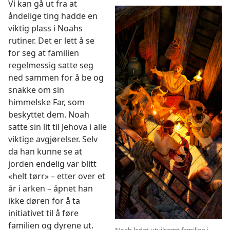
Vi kan gå ut fra at
åndelige ting hadde en
viktig plass i Noahs
rutiner. Det er lett å se
for seg at familien
regelmessig satte seg
ned sammen for å be og
snakke om sin
himmelske Far, som
beskyttet dem. Noah
satte sin lit til Jehova i alle
viktige avgjørelser. Selv
da han kunne se at
jorden endelig var blitt
«helt tørr» – etter over et
år i arken – åpnet han
ikke døren for å ta
initiativet til å føre
familien og dyrene ut.