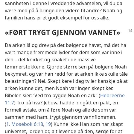
sannheten i denne livreddende advarselen, vil du da
være med på å bringe den videre til andre? Noah og
familien hans er et godt eksempel for oss alle.
«FØRT TRYGT GJENNOM VANNET»
Da arken lå og drev på det bølgende havet, må det ha
vært mange fremmede lyder for dem som var inne i
den – det knirket og knaket i de massive
tømmerstokkene. Gjorde størrelsen på bølgene Noah
bekymret, og var han redd for at arken ikke skulle tåle
belastningen? Nei. Skeptikere i dag tviler kanskje på at
arken kunne det, men Noah var ingen skeptiker.
Bibelen sier: ‘Ved tro bygde Noah en ark.’ (
Hebreerne
11:7
) Tro på hva? Jehova hadde inngått en pakt, en
formell avtale, om å føre Noah og alle de som var
sammen med ham, trygt gjennom vannflommen.
(
1. Mosebok 6:18, 19
) Kunne ikke Han som har skapt
universet, jorden og alt levende på den, sørge for at