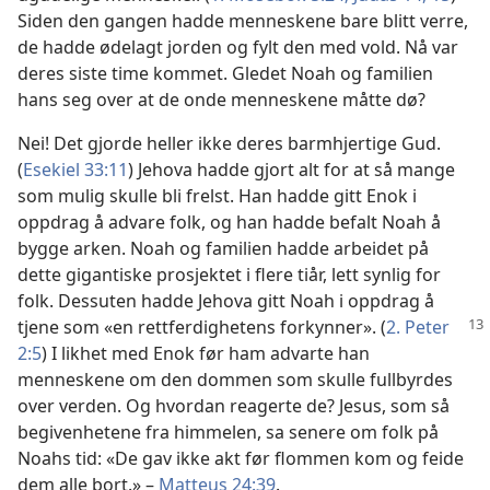
Siden den gangen hadde menneskene bare blitt verre,
de hadde ødelagt jorden og fylt den med vold. Nå var
deres siste time kommet. Gledet Noah og familien
hans seg over at de onde menneskene måtte dø?
Nei! Det gjorde heller ikke deres barmhjertige Gud.
(
Esekiel 33:11
) Jehova hadde gjort alt for at så mange
som mulig skulle bli frelst. Han hadde gitt Enok i
oppdrag å advare folk, og han hadde befalt Noah å
bygge arken. Noah og familien hadde arbeidet på
dette gigantiske prosjektet i flere tiår, lett synlig for
folk. Dessuten hadde Jehova gitt Noah i oppdrag å
tjene som «en rettferdighetens
forkynner». (
2. Peter
2:5
) I likhet med Enok før ham advarte han
menneskene om den dommen som skulle fullbyrdes
over verden. Og hvordan reagerte de? Jesus, som så
begivenhetene fra himmelen, sa senere om folk på
Noahs tid: «De gav ikke akt før flommen kom og feide
dem alle bort.» –
Matteus 24:39
.