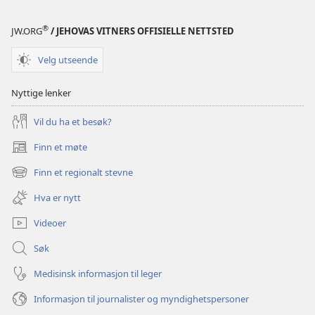
®
JW.ORG
/ JEHOVAS VITNERS OFFISIELLE NETTSTED
Velg utseende
Nyttige lenker
Vil du ha et besøk?
Finn et møte
(åpner
nytt
Finn et regionalt stevne
(åpner
vindu)
nytt
Hva er nytt
vindu)
Videoer
Søk
Medisinsk informasjon til leger
Informasjon til journalister og myndighetspersoner