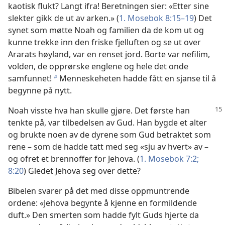
kaotisk flukt? Langt ifra! Beretningen sier: «Etter sine
slekter gikk de ut av arken.» (
1. Mosebok 8:15–19
) Det
synet som møtte Noah og familien da de kom ut og
kunne trekke inn den friske fjelluften og se ut over
Ararats høyland, var en renset jord. Borte var nefilim,
volden, de opprørske englene og hele det onde
samfunnet!
Menneskeheten hadde fått en sjanse til å
b
begynne på nytt.
Noah visste hva han skulle gjøre. Det første han
tenkte på, var tilbedelsen av Gud. Han bygde et alter
og brukte noen av de dyrene som Gud betraktet som
rene – som de hadde tatt med seg «sju av hvert» av –
og ofret et brennoffer for Jehova. (
1. Mosebok 7:2;
8:20
) Gledet Jehova seg over dette?
Bibelen svarer på det med disse oppmuntrende
ordene: «Jehova begynte å kjenne en formildende
duft.» Den smerten som hadde fylt Guds hjerte da