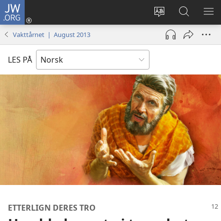
JW.ORG
Logg
inn
Endre
Søk
VIS
(åpner
språk
på
ME
Vakttårnet | August 2013
nytt
JW.ORG
vindu)
LES PÅ
ETTERLIGN DERES TRO