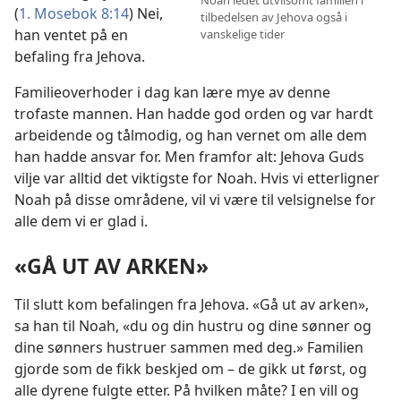
Noah ledet utvilsomt familien i
(
1. Mosebok 8:14
) Nei,
tilbedelsen av Jehova også i
han ventet på en
vanskelige tider
befaling fra Jehova.
Familieoverhoder i dag kan lære mye av denne
trofaste mannen. Han hadde god orden og var hardt
arbeidende og tålmodig, og han vernet om alle dem
han hadde ansvar for. Men framfor alt: Jehova Guds
vilje var alltid det viktigste for Noah. Hvis vi etterligner
Noah på disse områdene, vil vi være til velsignelse for
alle dem vi er glad i.
«GÅ UT AV ARKEN»
Til slutt kom befalingen fra Jehova. «Gå ut av arken»,
sa han til Noah, «du og din hustru og dine sønner og
dine sønners hustruer sammen med deg.» Familien
gjorde som de fikk beskjed om – de gikk ut først, og
alle dyrene fulgte etter. På hvilken måte? I en vill og