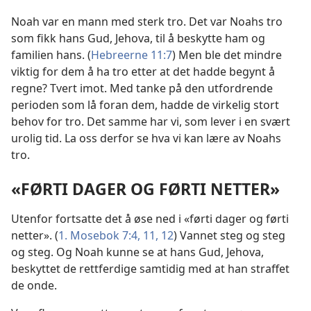
Noah var en mann med sterk tro. Det var Noahs tro
som fikk hans Gud, Jehova, til å beskytte ham og
familien hans. (
Hebreerne 11:7
) Men ble det mindre
viktig for dem å ha tro etter at det hadde begynt å
regne? Tvert imot. Med tanke på den utfordrende
perioden som lå foran dem, hadde de virkelig stort
behov for tro. Det samme har vi, som lever i en svært
urolig tid. La oss derfor se hva vi kan lære av Noahs
tro.
«FØRTI DAGER OG FØRTI NETTER»
Utenfor fortsatte det å øse ned i «førti dager og førti
netter». (
1. Mosebok 7:4,
11, 12
) Vannet steg og steg
og steg. Og Noah kunne se at hans Gud, Jehova,
beskyttet de rettferdige samtidig med at han straffet
de onde.