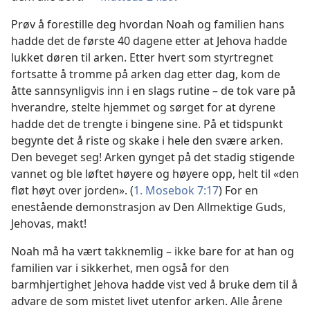
Prøv å forestille deg hvordan Noah og familien hans
hadde det de første 40 dagene etter at Jehova hadde
lukket døren til arken. Etter hvert som styrtregnet
fortsatte å tromme på arken dag etter dag, kom de
åtte sannsynligvis inn i en slags rutine – de tok vare på
hverandre, stelte hjemmet og sørget for at dyrene
hadde det de trengte i bingene sine. På et tidspunkt
begynte det å riste og skake i hele den svære arken.
Den beveget seg! Arken gynget på det stadig stigende
vannet og ble løftet høyere og høyere opp, helt til «den
fløt høyt over jorden». (
1. Mosebok 7:17
) For en
enestående demonstrasjon av Den Allmektige Guds,
Jehovas, makt!
Noah må ha vært takknemlig – ikke bare for at han og
familien var i sikkerhet, men også for den
barmhjertighet Jehova hadde vist ved å bruke dem til å
advare de som mistet livet utenfor arken. Alle årene