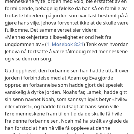
menneskene fylte jorden med vold, ble erstattet av en
formildende, behagelig følelse da han så en familie av
trofaste tilbedere på jorden som var fast bestemt på å
gjøre hans vilje. Jehova forventet ikke at de skulle være
fullkomne. Det samme verset sier videre:
«Menneskehjertets tilbøyelighet er ond helt fra
ungdommen av.» (
1. Mosebok 8:21
) Tenk over hvordan
Jehova nå fortsatte å være tålmodig med menneskene
og vise dem omsorg.
Gud opphevet den forbannelsen han hadde uttalt over
jorden i forbindelse med at Adam og Eva gjorde
opprør, en forbannelse som hadde gjort det spesielt
vanskelig å dyrke jorden. Noahs far, Lamek, hadde gitt
sin sønn navnet Noah, som sannsynligvis betyr «hvile»
eller «trøst», og hadde forutsagt at hans sønn ville
føre menneskene fram til en tid da de skulle få hvile
fra denne forbannelsen. Noah må ha strålt av glede da
han forstod at han nå ville få oppleve at denne