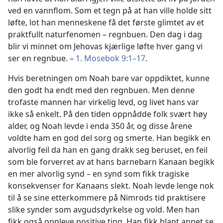
ved en vannflom. Som et tegn på at han ville holde sitt
løfte, lot han menneskene få det første glimtet av et
praktfullt naturfenomen – regnbuen. Den dag i dag
blir vi minnet om Jehovas kjærlige løfte hver gang vi
ser en regnbue. –
1. Mosebok 9:1–17
.
Hvis beretningen om Noah bare var oppdiktet, kunne
den godt ha endt med den regnbuen. Men denne
trofaste mannen har virkelig levd, og livet hans var
ikke så enkelt. På den tiden oppnådde folk svært høy
alder, og Noah levde i enda 350 år, og disse årene
voldte ham en god del sorg og smerte. Han begikk en
alvorlig feil da han en gang drakk seg beruset, en feil
som ble forverret av at hans barnebarn Kanaan begikk
en mer alvorlig synd – en synd som fikk tragiske
konsekvenser for Kanaans slekt. Noah levde lenge nok
til å se sine etterkommere på Nimrods tid praktisere
slike synder som avgudsdyrkelse og vold. Men han
fikk også oppleve positive ting. Han fikk blant annet se