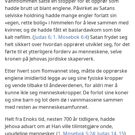
Vannflommen satte en stopper for et opprør som
hadde brutt ut blant englene. Påvirket av Satans
selviske holdning hadde mange engler forlatt sin
«egen, rette bolig» i himmelen for å leve sammen med
kvinner, og de hadde fått et bastardavkom som ble
kalt nefilim. (
Judas 6;
1. Mosebok 6:4
) Satan frydet seg
helt sikkert over hvordan opprøret utviklet seg, for det
førte til et ytterligere forderv av menneskene, selve
kronen på Jehovas jordiske skaperverk.
Etter hvert som flomvannet steg, måtte de opprørske
englene imidlertid legge av seg sine fysiske kropper
og vende tilbake til åndeverdenen, for aldri mer å
kunne ikle seg menneskekropper. De forlot sine koner
og sine barn og lot dem dø i vannmassene sammen
med resten av menneskesamfunnet.
Helt fra Enoks tid, nesten 700 år tidligere, hadde
Jehova advart om at Han ville tilintetgjøre onde,
ugudelige mennesker. (
1. Mosebok 5:24;
Judas 14, 15
)