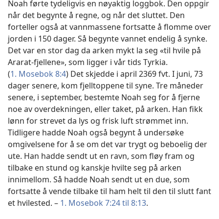
Noah førte tydeligvis en nøyaktig loggbok. Den oppgir
når det begynte å regne, og når det sluttet. Den
forteller også at vannmassene fortsatte å flomme over
jorden i 150 dager. Så begynte vannet endelig å synke.
Det var en stor dag da arken mykt la seg «til hvile på
Ararat-fjellene», som ligger i vår tids Tyrkia.
(
1. Mosebok 8:4
) Det skjedde i april 2369 fvt. I juni, 73
dager senere, kom fjelltoppene til syne. Tre måneder
senere, i september, bestemte Noah seg for å fjerne
noe av overdekningen, eller taket, på arken. Han fikk
lønn for strevet da lys og frisk luft strømmet inn.
Tidligere hadde Noah også begynt å undersøke
omgivelsene for å se om det var trygt og beboelig der
ute. Han hadde sendt ut en ravn, som fløy fram og
tilbake en stund og kanskje hvilte seg på arken
innimellom. Så hadde Noah sendt ut en due, som
fortsatte å vende tilbake til ham helt til den til slutt fant
et hvilested. –
1. Mosebok 7:24 til 8:13
.