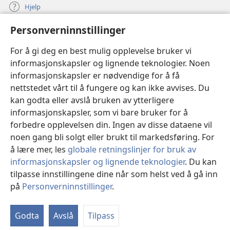
Hjelp
Personverninnstillinger
Bidrag
(åpner
nytt
For å gi deg en best mulig opplevelse bruker vi
vindu)
Watchtower ONLINE LIBRARY™
informasjonskapsler og lignende teknologier. Noen
(åpner
informasjonskapsler er nødvendige for å få
nytt
®
JW Hub
vindu)
nettstedet vårt til å fungere og kan ikke avvises. Du
(åpner
nytt
kan godta eller avslå bruken av ytterligere
®
JW Library
vindu)
informasjonskapsler, som vi bare bruker for å
forbedre opplevelsen din. Ingen av disse dataene vil
Watchtower Library
noen gang bli solgt eller brukt til markedsføring. For
å lære mer, les
globale retningslinjer for bruk av
informasjonskapsler og lignende teknologier
. Du kan
tilpasse innstillingene dine når som helst ved å gå inn
Copyright
© 2026 Watch Tower Bible and Tract Society of Pennsylvania.
på
Personverninnstillinger
.
Vi
VILKÅR FOR BRUK
|
PERSONVERN
|
PERSONVERNINNSTILLINGER
in
Godta
Avslå
Tilpass