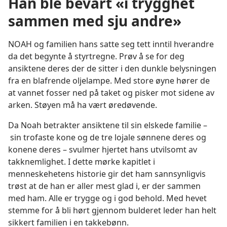
Han ble bevart «i trygghet
sammen med sju andre»
NOAH og familien hans satte seg tett inntil hverandre
da det begynte å styrtregne. Prøv å se for deg
ansiktene deres der de sitter i den dunkle belysningen
fra en blafrende oljelampe. Med store øyne hører de
at vannet fosser ned på taket og pisker mot sidene av
arken. Støyen må ha vært øredøvende.
Da Noah betrakter ansiktene til sin elskede familie –
sin trofaste kone og de tre lojale sønnene deres og
konene deres – svulmer hjertet hans utvilsomt av
takknemlighet. I dette mørke kapitlet i
menneskehetens historie gir det ham sannsynligvis
trøst at de han er aller mest glad i, er der sammen
med ham. Alle er trygge og i god behold. Med hevet
stemme for å bli hørt gjennom bulderet leder han helt
sikkert familien i en takkebønn.