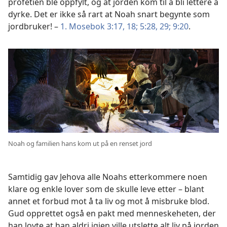
profetien ble oppfylt, og at jorden kom til å bli lettere å
dyrke. Det er ikke så rart at Noah snart begynte som
jordbruker! –
1. Mosebok 3:17, 18;
5:28, 29;
9:20
.
Noah og familien hans kom ut på en renset jord
Samtidig gav Jehova alle Noahs etterkommere noen
klare og enkle lover som de skulle leve etter – blant
annet et forbud mot å ta liv og mot å misbruke blod.
Gud opprettet også en pakt med menneskeheten, der
han lovte at han aldri igjen ville utslette alt liv på jorden