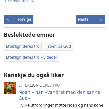
1. Mosebok 3:22–24
.
Forrige
Neste
Beslektede emner
Etterlign deres tro
Troen på Gud
Etterlign deres tro – videoer
Kanskje du også liker
ETTERLIGN DERES TRO
Noah – han «vandret med den sanne
Gud»
Hvilke utfordringer møtte Noah og hans kone