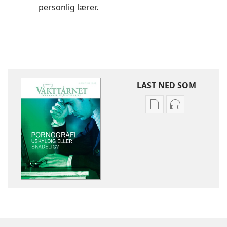
personlig lærer.
LAST NED SOM
Nedlastingsalterna
Nedlastingsal
for
for
publikasjoner
lyd
VAKTTÅRNET
VAKTTÅRNET
Pornografi
Pornografi
–
–
uskyldig
uskyldig
eller
eller
skadelig?
skadelig?