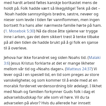
med hardt arbeid føltes kanskje bortkastet mens de
holdt på. Folk hadde vært så likegyldige! Tenk på det –
Noah hadde sannsynligvis brødre, søstre, nevøer og
nieser som levde i tiden før vannflommen, men ingen
bortsett fra hans aller nærmeste familie hørte på ham.
(
1. Mosebok 5:30
) Nå da disse åtte sjelene var trygge
inne i arken, gav det dem sikkert trøst å tenke tilbake
på all den tiden de hadde brukt på å gi folk en sjanse
til å overleve.
Jehova har ikke forandret seg siden Noahs tid. (
Malaki
3:6
) Jesus Kristus forklarte at det er mange likheter
mellom vår tid og «Noahs dager». (
Matteus 24:37
) Vi
lever også i en spesiell tid, en tid som preges av store
vanskeligheter, og som kommer til å ende med at en
moralsk fordervet verdensordning blir ødelagt. I likhet
med Noah og familien forkynner Guds folk i dag et
advarselsbudskap for alle som vil høre. Vil du ta
advarselen på alvor? Hvis du allerede har innsett