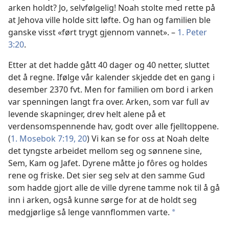
arken holdt? Jo, selvfølgelig! Noah stolte med rette på
at Jehova ville holde sitt løfte. Og han og familien ble
ganske visst «ført trygt gjennom vannet». –
1. Peter
3:20
.
Etter at det hadde gått 40 dager og 40 netter, sluttet
det å regne. Ifølge vår kalender skjedde det en gang i
desember 2370 fvt. Men for familien om bord i arken
var spenningen langt fra over. Arken, som var full av
levende skapninger, drev helt alene på et
verdensomspennende hav, godt over alle fjelltoppene.
(
1. Mosebok 7:19, 20
) Vi kan se for oss at Noah delte
det tyngste arbeidet mellom seg og sønnene sine,
Sem, Kam og Jafet. Dyrene måtte jo fôres og holdes
rene og friske. Det sier seg selv at den samme Gud
som hadde gjort alle de ville dyrene tamme nok til å gå
inn i arken, også kunne sørge for at de holdt seg
medgjørlige så lenge vannflommen varte.
a