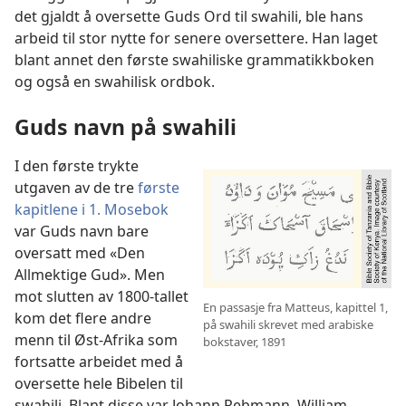
det gjaldt å oversette Guds Ord til swahili, ble hans
arbeid til stor nytte for senere oversettere. Han laget
blant annet den første swahiliske grammatikkboken
og også en swahilisk ordbok.
Guds navn på swahili
I den første trykte
utgaven av de tre
første
kapitlene i 1. Mosebok
var Guds navn bare
oversatt med «Den
Allmektige Gud». Men
mot slutten av 1800-tallet
En passasje fra Matteus, kapittel 1,
kom det flere andre
på swahili skrevet med arabiske
menn til Øst-Afrika som
bokstaver, 1891
fortsatte arbeidet med å
oversette hele Bibelen til
swahili. Blant disse var Johann Rebmann, William