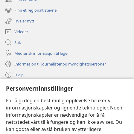
(åpner
nytt
Finn et regionalt stevne
(åpner
vindu)
nytt
Hva er nytt
vindu)
Videoer
Søk
Medisinsk informasjon til leger
Informasjon til journalister og myndighetspersoner
Hjelp
Personverninnstillinger
Bidrag
(åpner
nytt
For å gi deg en best mulig opplevelse bruker vi
vindu)
Watchtower ONLINE LIBRARY™
informasjonskapsler og lignende teknologier. Noen
(åpner
informasjonskapsler er nødvendige for å få
nytt
®
JW Hub
vindu)
nettstedet vårt til å fungere og kan ikke avvises. Du
(åpner
nytt
kan godta eller avslå bruken av ytterligere
®
JW Library
vindu)