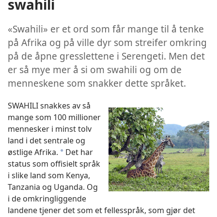
swahili
«Swahili» er et ord som får mange til å tenke
på Afrika og på ville dyr som streifer omkring
på de åpne gresslettene i Serengeti. Men det
er så mye mer å si om swahili og om de
menneskene som snakker dette språket.
SWAHILI snakkes av så
mange som 100 millioner
mennesker i minst tolv
land i det sentrale og
østlige Afrika.
Det har
*
status som offisielt språk
i slike land som Kenya,
Tanzania og Uganda. Og
i de omkringliggende
landene tjener det som et fellesspråk, som gjør det