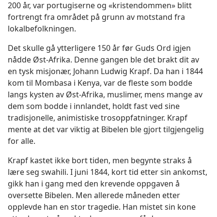
200 år, var portugiserne og «kristendommen» blitt
fortrengt fra området på grunn av motstand fra
lokalbefolkningen.
Det skulle gå ytterligere 150 år før Guds Ord igjen
nådde Øst-Afrika. Denne gangen ble det brakt dit av
en tysk misjonær, Johann Ludwig Krapf. Da han i 1844
kom til Mombasa i Kenya, var de fleste som bodde
langs kysten av Øst-Afrika, muslimer, mens mange av
dem som bodde i innlandet, holdt fast ved sine
tradisjonelle, animistiske trosoppfatninger. Krapf
mente at det var viktig at Bibelen ble gjort tilgjengelig
for alle.
Krapf kastet ikke bort tiden, men begynte straks å
lære seg swahili. I juni 1844, kort tid etter sin ankomst,
gikk han i gang med den krevende oppgaven å
oversette Bibelen. Men allerede måneden etter
opplevde han en stor tragedie. Han mistet sin kone