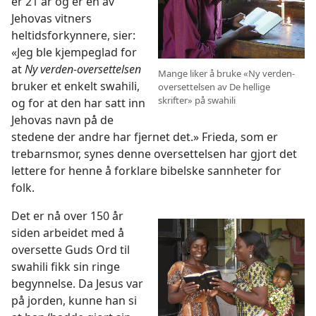
er 21 år og er en av
Jehovas vitners
heltidsforkynnere, sier:
«Jeg ble kjempeglad for
at
Ny verden-oversettelsen
Mange liker å bruke «Ny verden-
bruker et enkelt swahili,
oversettelsen av De hellige
skrifter» på swahili
og for at den har satt inn
Jehovas navn på de
stedene der andre har fjernet det.» Frieda, som er
trebarnsmor, synes denne oversettelsen har gjort det
lettere for henne å forklare bibelske sannheter for
folk.
Det er nå over 150 år
siden arbeidet med å
oversette Guds Ord til
swahili fikk sin ringe
begynnelse. Da Jesus var
på jorden, kunne han si