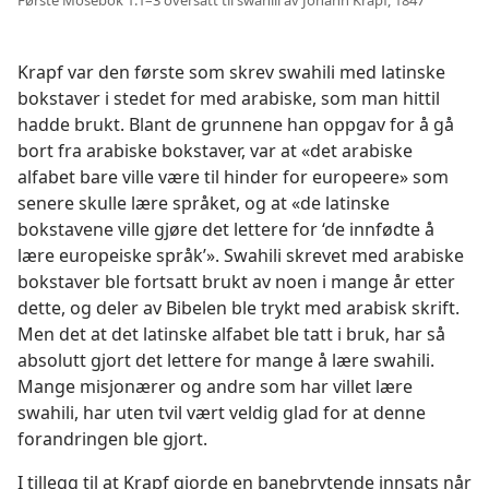
Første Mosebok 1:1–3 oversatt til swahili av Johann Krapf, 1847
Krapf var den første som skrev swahili med latinske
bokstaver i stedet for med arabiske, som man hittil
hadde brukt. Blant de grunnene han oppgav for å gå
bort fra arabiske bokstaver, var at «det arabiske
alfabet bare ville være til hinder for europeere» som
senere skulle lære språket, og at «de latinske
bokstavene ville gjøre det lettere for ‘de innfødte å
lære europeiske språk’». Swahili skrevet med arabiske
bokstaver ble fortsatt brukt av noen i mange år etter
dette, og deler av Bibelen ble trykt med arabisk skrift.
Men det at det latinske alfabet ble tatt i bruk, har så
absolutt gjort det lettere for mange å lære swahili.
Mange misjonærer og andre som har villet lære
swahili, har uten tvil vært veldig glad for at denne
forandringen ble gjort.
I tillegg til at Krapf gjorde en banebrytende innsats når