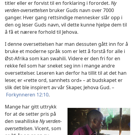
titler eller er forvist til en forklaring i forordet.
Ny
verden-oversettelsen
bruker Guds navn over 7000
ganger. Hver gang rettsindige mennesker slår opp i
den og leser Guds navn, vil dette kunne hjelpe dem til
å få et nærere forhold til Jehova.
I denne oversettelsen har man dessuten gått inn for å
bruke et moderne språk som er lett å forstå for alle i
Øst-Afrika som kan swahili. Videre er den fri for en
rekke feil som har sneket seg inn i mange andre
oversettelser. Leseren kan derfor ha tillit til at det han
leser, er «rette ord, sannhets ord» – at budskapet er
slik det ble inspirert av vår Skaper, Jehova Gud. –
Forkynneren 12:10
.
Mange har gitt uttrykk
for at de setter pris på
den swahiliske
Ny verden-
oversettelsen
. Vicent, som