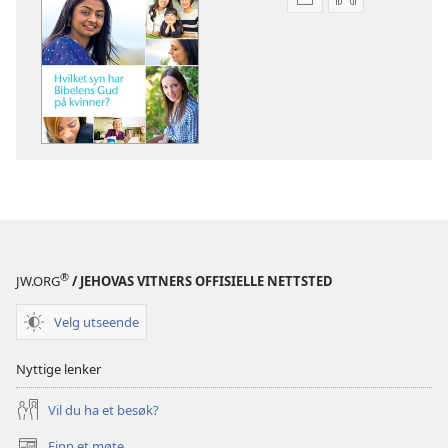
Nedlastingsalterna
Nedlastingsal
for
for
publikasjoner
lyd
VAKTTÅRNET
VAKTTÅRNET
Hvilket
Hvilket
syn
syn
har
har
Bibelens
Bibelens
Gud
Gud
på
på
kvinner?
kvinner?
®
JW.ORG
/ JEHOVAS VITNERS OFFISIELLE NETTSTED
Velg utseende
Nyttige lenker
Vil du ha et besøk?
Finn et møte