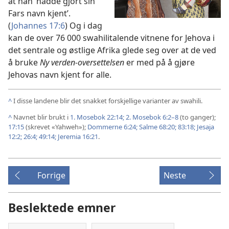
at han ‘hadde gjort sin
Fars navn kjent’.
(
Johannes 17:6
) Og i dag
kan de over 76 000 swahilitalende vitnene for Jehova i
det sentrale og østlige Afrika glede seg over at de ved
å bruke
Ny verden-oversettelsen
er med på å gjøre
Jehovas navn kjent for alle.
^
I disse landene blir det snakket forskjellige varianter av swahili.
^
Navnet blir brukt i
1. Mosebok 22:14;
2. Mosebok 6:2–8
(to ganger);
17:15
(skrevet «Yahweh»);
Dommerne 6:24;
Salme 68:20;
83:18;
Jesaja
12:2;
26:4;
49:14;
Jeremia 16:21
.
Forrige
Neste
Beslektede emner