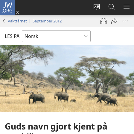
JW.ORG
Logg
inn
Endre
Søk
VIS
(åpner
språk
på
ME
Vakttårnet | September 2012
nytt
JW.ORG
vindu)
LES PÅ
Guds navn gjort kjent på