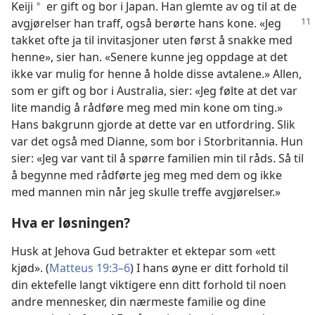
Keiji
er gift og bor i Japan. Han glemte av og til at de
*
avgjørelser
han traff, også berørte hans kone. «Jeg
takket ofte ja til invitasjoner uten først å snakke med
henne», sier han. «Senere kunne jeg oppdage at det
ikke var mulig for henne å holde disse avtalene.» Allen,
som er gift og bor i Australia, sier: «Jeg følte at det var
lite mandig å rådføre meg med min kone om ting.»
Hans bakgrunn gjorde at dette var en utfordring. Slik
var det også med Dianne, som bor i Storbritannia. Hun
sier: «Jeg var vant til å spørre familien min til råds. Så til
å begynne med rådførte jeg meg med dem og ikke
med mannen min når jeg skulle treffe avgjørelser.»
Hva er løsningen?
Husk at Jehova Gud betrakter et ektepar som «ett
kjød». (
Matteus 19:3–6
) I hans øyne er ditt forhold til
din ektefelle langt viktigere enn ditt forhold til noen
andre mennesker, din nærmeste familie og dine