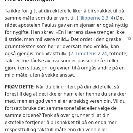
Ta ikke for gitt at din ektefelle liker å bli snakket til på
samme måte som du er vant til. (
Filipperne 2:3, 4
) Det
rådet apostelen Paulus gav en misjonær, er også nyttig
for nygifte. Han skrev: «En Herrens slave trenger ikke
å stride, men må være mild.» Det ordet
i den greske
grunnteksten som her er oversatt med «mild», kan
også gjengis med «taktfull». (
2. Timoteus 2:24
, fotnote)
Takt er forståelse av hva som er passende å si eller
gjøre i en situasjon, og evnen til å omgås andre på en
mild måte, uten å vekke anstøt.
PRØV DETTE:
Når du blir irritert på din ektefelle, så
forestill deg at det ikke er ham eller henne du snakker
med, men en god venn eller arbeidsgiveren din. Vil du
fortsatt bruke det samme tonefallet eller velge de
samme ordene? Tenk så over grunner til at din
ektefelle fortjener å bli snakket til på en enda mer
respektfull og taktfull måte enn din venn eller