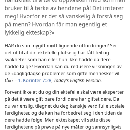
bruker til å tørke av hendene på! Det irriterer
meg! Hvorfor er det så vanskelig å forstå seg
på menn? Hvordan får man egentlig et
lykkelig ekteskap?»
HAR du som nygift møtt lignende utfordringer? Ser
det ut til at din ektefelle plutselig har fått feil og
svakheter som han eller hun ikke hadde da dere
hadde følge? Hvordan kan du redusere virkningen av
de «dagligdagse problemer som gifte mennesker vil
få»? –
1. Korinter 7:28
,
Today’s English Version.
Forvent ikke at du og din ektefelle skal være eksperter
på det å være gift bare fordi dere har giftet dere. Da
du var enslig, tilegnet du deg kanskje verdifulle sosiale
ferdigheter, og de kan ha forbedret seg i den tiden da
dere hadde følge. Men ekteskapet vil sette disse
ferdighetene på prøve på nye måter og sannsynligvis