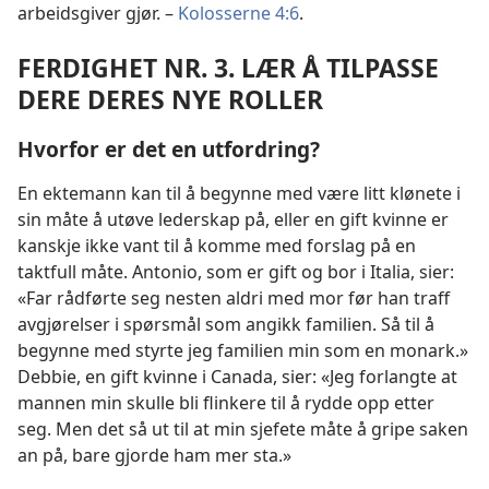
arbeidsgiver gjør. –
Kolosserne 4:6
.
FERDIGHET NR. 3. LÆR Å TILPASSE
DERE DERES NYE ROLLER
Hvorfor er det en utfordring?
En ektemann kan til å begynne med være litt klønete i
sin måte å utøve lederskap på, eller en gift kvinne er
kanskje ikke vant til å komme med forslag på en
taktfull måte. Antonio, som er gift og bor i Italia, sier:
«Far rådførte seg nesten aldri med mor før han traff
avgjørelser i spørsmål som angikk familien. Så til å
begynne med styrte jeg familien min som en monark.»
Debbie, en gift kvinne i Canada, sier: «Jeg forlangte at
mannen min skulle bli flinkere til å rydde opp etter
seg. Men det så ut til at min sjefete måte å gripe saken
an på, bare gjorde ham mer sta.»