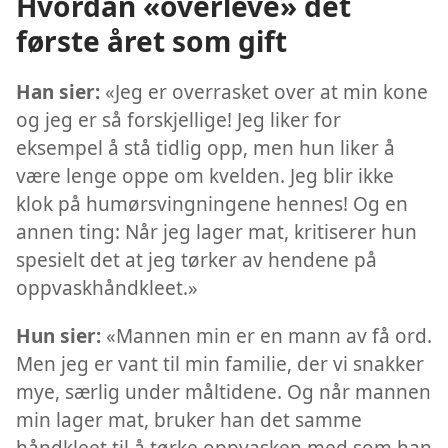
Hvordan «overleve» det
første året som gift
Han sier:
«Jeg er overrasket over at min kone
og jeg er så forskjellige! Jeg liker for
eksempel å stå tidlig opp, men hun liker å
være lenge oppe om kvelden. Jeg blir ikke
klok på humørsvingningene hennes! Og en
annen ting: Når jeg lager mat, kritiserer hun
spesielt det at jeg tørker av hendene på
oppvaskhåndkleet.»
Hun sier:
«Mannen min er en mann av få ord.
Men jeg er vant til min familie, der vi snakker
mye, særlig under måltidene. Og når mannen
min lager mat, bruker han det samme
håndkleet til å tørke oppvasken med som han