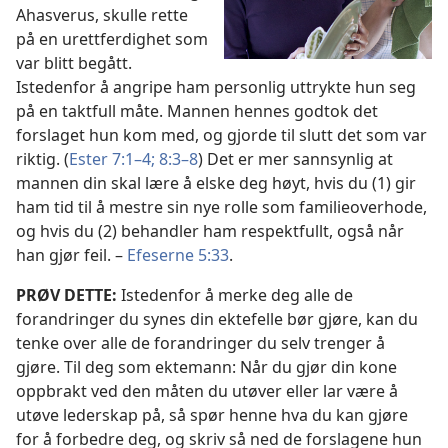
Ahasverus, skulle rette
på en urettferdighet som
var blitt begått.
Istedenfor å angripe ham personlig uttrykte hun seg
på en taktfull måte. Mannen hennes godtok det
forslaget hun kom med, og gjorde til slutt det som var
riktig. (
Ester 7:1–4;
8:3–8
) Det er mer sannsynlig at
mannen din skal lære å elske deg høyt, hvis du (1) gir
ham tid til å mestre sin nye rolle som familieoverhode,
og hvis du (2) behandler ham respektfullt, også når
han gjør feil. –
Efeserne 5:33
.
PRØV DETTE:
Istedenfor å merke deg alle de
forandringer du synes din ektefelle bør gjøre, kan du
tenke over alle de forandringer du selv trenger å
gjøre. Til deg som ektemann: Når du gjør din kone
oppbrakt ved den måten du utøver eller lar være å
utøve lederskap på, så spør henne hva du kan gjøre
for å forbedre deg, og skriv så ned de forslagene hun