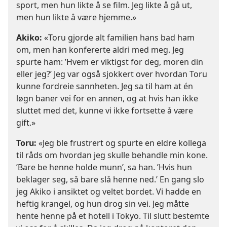
sport, men hun likte å se film. Jeg likte å gå ut,
men hun likte å være hjemme.»
Akiko:
«Toru gjorde alt familien hans bad ham
om, men han konfererte aldri med meg. Jeg
spurte ham: ’Hvem er viktigst for deg, moren din
eller jeg?’ Jeg var også sjokkert over hvordan Toru
kunne fordreie sannheten. Jeg sa til ham at én
løgn baner vei for en annen, og at hvis han ikke
sluttet med det, kunne vi ikke fortsette å være
gift.»
Toru:
«Jeg ble frustrert og spurte en eldre kollega
til råds om hvordan jeg skulle behandle min kone.
’Bare be henne holde munn’, sa han. ’Hvis hun
beklager seg, så bare slå henne ned.’ En gang slo
jeg Akiko i ansiktet og veltet bordet. Vi hadde en
heftig krangel, og hun drog sin vei. Jeg måtte
hente henne på et hotell i Tokyo. Til slutt bestemte