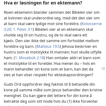
Hva er løsningen for en ektemann?
Noen ektemenn blander sammen det Bibelen sier om
at kvinnen skal underordne seg, med det den sier om
at barn skal være lydige mot sine foreldre. (
Kolosserne
3:20;
1. Peter 3:1
) Bibelen sier at en ektemann skal
«holde seg til sin hustru, og de to skal være ett
kjød». Den sier ikke det samme om forholdet mellom
foreldre og barn. (
Matteus 19:5
) Jehova beskriver en
hustru som et motstykke til mannen; hun skulle utfylle
ham. (
1. Mosebok 2:18
) Han omtaler aldri et barn som
et motstykke til en forelder. Hva mener du – hvis en
mann behandler sin kone som
et barn, kan det da
sies at han viser respekt for ekteskapsordningen?
Guds Ord oppfordrer deg faktisk til å behandle din
kone på samme måte som Jesus behandler den kristne
menighet. Du kan gjøre det lettere for din kone å
betrakte deg som sitt hode hvis du (1) ikke forventer