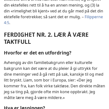
din ektefelles rett til å ha en annen mening, og (3) la
din «rimelighet bli kjent» ved at du går med på det din
ektefelle foretrekker, så sant det er mulig. –
Filipperne
4:5
.
FERDIGHET NR. 2. LÆR Å VÆRE
TAKTFULL
Hvorfor er det en utfordring?
Avhengig av din familiebakgrunn eller kulturelle
bakgrunn kan det være at du pleier å gi uttrykk for
dine meninger ved å gå rett på sak, kanskje til og med
litt bryskt. Liam, som bor i Europa, sier: «Der jeg
kommer fra, kan folk virke taktløse. Den direkte måten
jeg sa ting på, gjorde ofte min kone oppbrakt. Jeg
måtte lære meg å være mildere.»
Hva er løsningen?