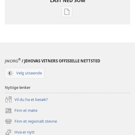
LAST NED SOM
Nedlastingsalternativer
for
publikasjoner
VAKTTÅRNET
August 2010
®
JW.ORG
/ JEHOVAS VITNERS OFFISIELLE NETTSTED
Velg utseende
Nyttige lenker
Vil du ha et besøk?
Finn et møte
(åpner
nytt
Finn et regionalt stevne
(åpner
vindu)
nytt
Hva er nytt