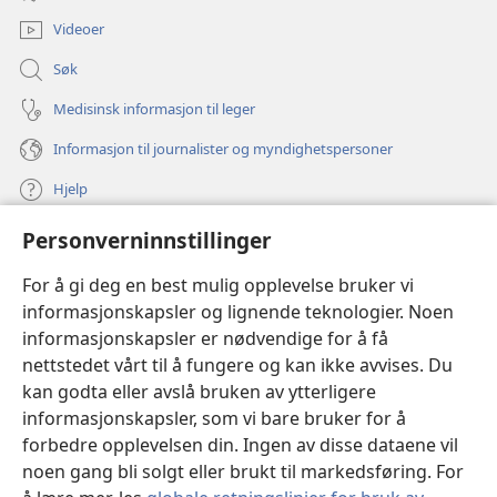
vindu)
Videoer
Søk
Medisinsk informasjon til leger
Informasjon til journalister og myndighetspersoner
Hjelp
Personverninnstillinger
Bidrag
(åpner
nytt
For å gi deg en best mulig opplevelse bruker vi
vindu)
Watchtower ONLINE LIBRARY™
informasjonskapsler og lignende teknologier. Noen
(åpner
informasjonskapsler er nødvendige for å få
nytt
®
JW Hub
vindu)
nettstedet vårt til å fungere og kan ikke avvises. Du
(åpner
nytt
kan godta eller avslå bruken av ytterligere
®
JW Library
vindu)
informasjonskapsler, som vi bare bruker for å
forbedre opplevelsen din. Ingen av disse dataene vil
Watchtower Library
noen gang bli solgt eller brukt til markedsføring. For