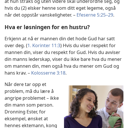
at hun straks og uten videre skal underordne seg, og
hvis du (2) elsker henne som ditt eget legeme, også
når det oppstår vanskeligheter. –
Efeserne 5:25–29
.
Hva er løsningen for en hustru?
Erkjenn at nå er mannen din det hode Gud har satt
over deg. (
1. Korinter 11:3
) Hvis du viser respekt for
mannen din, viser du respekt for Gud. Hvis du avviser
din manns lederskap, viser du ikke bare hva du mener
om mannen din, men også hva du mener om Gud og
hans krav. –
Kolosserne 3:18
.
Når dere tar opp et
problem, må du lære å
angripe problemet – ikke
din mann som person.
Dronning Ester, for
eksempel, ønsket at
hennes ektemann, kong