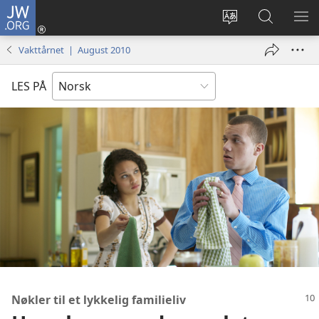
JW.ORG
Logg
inn
Endre
Søk
VIS
(åpner
språk
på
ME
Vakttårnet | August 2010
nytt
JW.ORG
vindu)
LES PÅ
Nøkler til et lykkelig familieliv