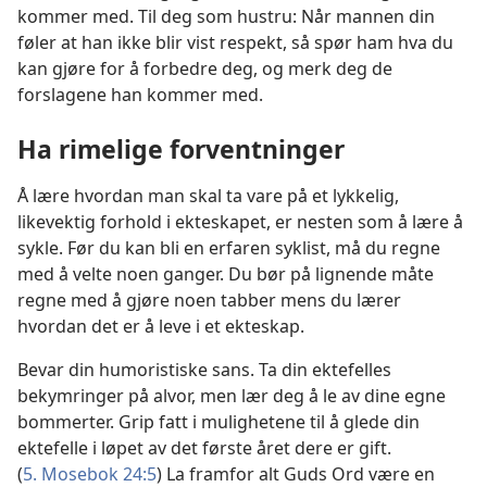
kommer med. Til deg som hustru: Når mannen din
føler at han ikke blir vist respekt, så spør ham hva du
kan gjøre for å forbedre deg, og merk deg de
forslagene han kommer med.
Ha rimelige forventninger
Å lære hvordan man skal ta vare på et lykkelig,
likevektig forhold i ekteskapet, er nesten som å lære å
sykle. Før du kan bli en erfaren syklist, må du regne
med å velte noen ganger. Du bør på lignende måte
regne med å gjøre noen tabber mens du lærer
hvordan det er å leve i et ekteskap.
Bevar din humoristiske sans. Ta din ektefelles
bekymringer på alvor, men lær deg å le av dine egne
bommerter. Grip fatt i mulighetene til å glede din
ektefelle i løpet av det første året dere er gift.
(
5. Mosebok 24:5
) La framfor alt Guds Ord være en