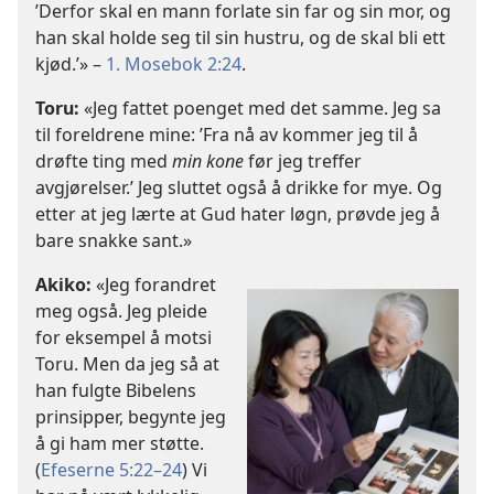
’Derfor skal en mann forlate sin far og sin mor, og
han skal holde seg til sin hustru, og de skal bli ett
kjød.’» –
1. Mosebok 2:24
.
Toru:
«Jeg fattet poenget med det samme. Jeg sa
til foreldrene mine: ’Fra nå av kommer jeg til å
drøfte ting med
min kone
før jeg treffer
avgjørelser.’ Jeg sluttet også å drikke for mye. Og
etter at jeg lærte at Gud hater løgn, prøvde jeg å
bare snakke sant.»
Akiko:
«Jeg forandret
meg også. Jeg pleide
for eksempel å motsi
Toru. Men da jeg så at
han fulgte Bibelens
prinsipper, begynte jeg
å gi ham mer støtte.
(
Efeserne 5:22–24
) Vi