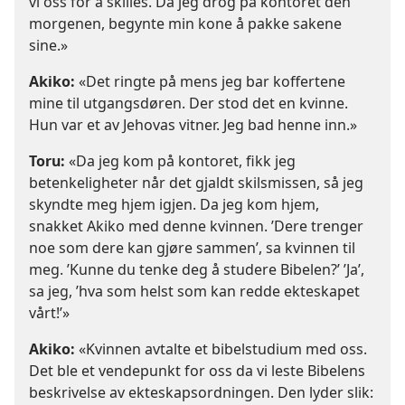
vi oss for å skilles. Da jeg drog på kontoret den
morgenen, begynte min kone å pakke sakene
sine.»
Akiko:
«Det ringte på mens jeg bar koffertene
mine til utgangsdøren. Der stod det en kvinne.
Hun var et av Jehovas vitner. Jeg bad henne inn.»
Toru:
«Da jeg kom på kontoret, fikk jeg
betenkeligheter når det gjaldt skilsmissen, så jeg
skyndte meg hjem igjen. Da jeg kom hjem,
snakket Akiko med denne kvinnen. ’Dere trenger
noe som dere kan gjøre sammen’, sa kvinnen til
meg. ’Kunne du tenke deg å studere Bibelen?’ ’Ja’,
sa jeg, ’hva som helst som kan redde ekteskapet
vårt!’»
Akiko:
«Kvinnen avtalte et bibelstudium med oss.
Det ble et vendepunkt for oss da vi leste Bibelens
beskrivelse av ekteskapsordningen. Den lyder slik: