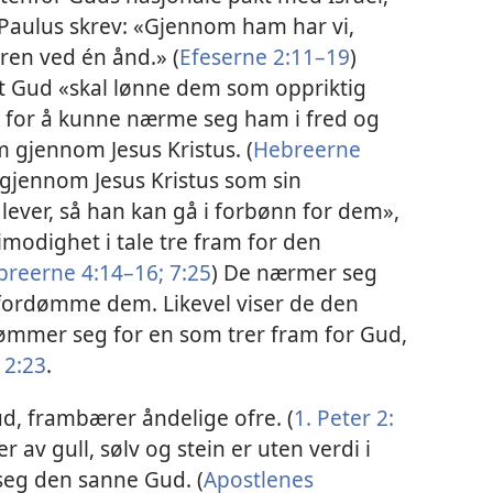
m Paulus skrev: «Gjennom ham har vi,
ren ved én ånd.» (
Efeserne 2:​11⁠–19
)
at Gud «skal lønne dem som oppriktig
g for å kunne nærme seg ham i fred og
am gjennom Jesus Kristus. (
Hebreerne
gjennom Jesus Kristus som sin
d lever, så han kan gå i forbønn for dem»,
rimodighet i tale tre fram for den
reerne 4:​14⁠–16;
7:​25
) De nærmer seg
l fordømme dem. Likevel viser de den
ømmer seg for en som trer fram for Gud,
2:⁠23
.
ud, frambærer åndelige ofre. (
1. Peter 2:​
r av gull, sølv og stein er uten verdi i
seg den sanne Gud. (
Apostlenes