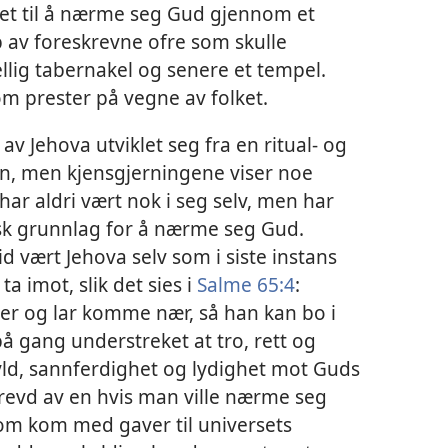
het til å nærme seg Gud gjennom et
p av foreskrevne ofre som skulle
ellig tabernakel og senere et tempel.
om prester på vegne av folket.
av Jehova utviklet seg fra en ritual- og
ion, men kjensgjerningene viser noe
har aldri vært nok i seg selv, men har
isk grunnlag for å nærme seg Gud.
tid vært Jehova selv som i siste instans
ta imot, slik det sies i
Salme 65:⁠4
:
er og lar komme nær, så han kan bo i
å gang understreket at tro, rett og
kyld, sannferdighet og lydighet mot Guds
krevd av en hvis man ville nærme seg
som kom med gaver til universets