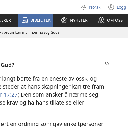
Norsk
Logg 
Velg
(åp
språk
nyt
LÆRER
BIBLIOTEK
NYHETER
OM OSS
vin
Hvordan kan man nærme seg Gud?
 Gud?
r langt borte fra en eneste av oss», og
 steder at hans skapninger kan tre fram
 17:​27
) Den som ønsker å nærme seg
e krav og ha hans tillatelse eller
nført en ordning som gav enkeltpersoner