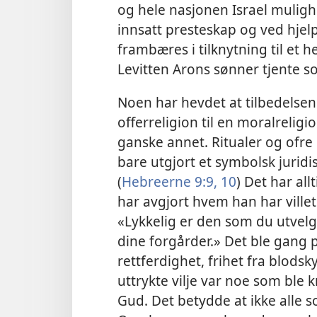
og hele nasjonen Israel mulig
innsatt presteskap og ved hjel
frambæres i tilknytning til et h
Levitten Arons sønner tjente s
Noen har hevdet at tilbedelsen 
offerreligion til en moralrelig
ganske annet. Ritualer og ofre 
bare utgjort et symbolsk jurid
(
Hebreerne 9:​9, 10
) Det har all
har avgjort hvem han har villet 
«Lykkelig er den som du utvelg
dine forgårder.» Det ble gang p
rettferdighet, frihet fra blods
uttrykte vilje var noe som ble 
Gud. Det betydde at ikke alle 