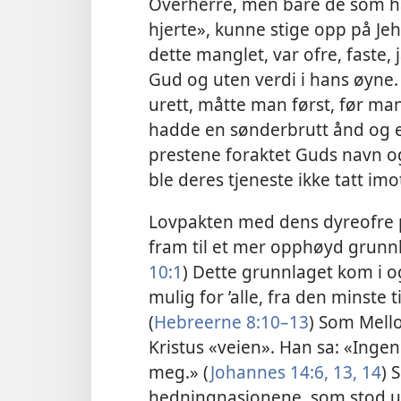
Overherre, men bare de som h
hjerte», kunne stige opp på Jeho
dette manglet, var ofre, faste,
Gud og uten verdi i hans øyne.
urett, måtte man først, før ma
hadde en sønderbrutt ånd og et
prestene foraktet Guds navn og
ble deres tjeneste ikke tatt im
Lovpakten med dens dyreofre p
fram til et mer opphøyd grunnla
10:⁠1
) Dette grunnlaget kom i o
mulig for ’alle, fra den minste t
(
Hebreerne 8:​10⁠–13
) Som Mell
Kristus «veien». Han sa: «Ing
meg.» (
Johannes 14:​6,
13, 14
) 
hedningnasjonene, som stod ut