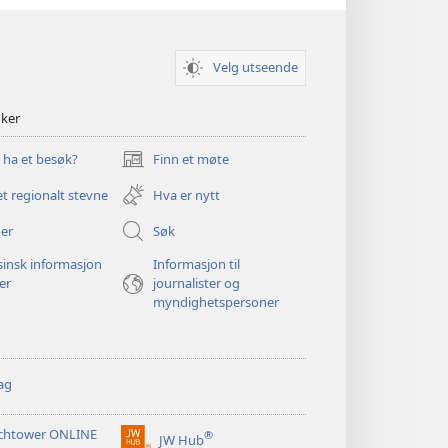
Velg utseende
nker
u ha et besøk?
Finn et møte
(åpner
nytt
et regionalt stevne
Hva er nytt
vindu)
er
Søk
insk informasjon
Informasjon til
ger
journalister og
myndighetspersoner
ag
chtower ONLINE
®
JW Hub