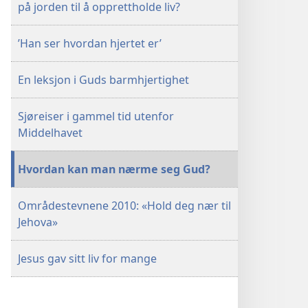
på jorden til å opprettholde liv?
’Han ser hvordan hjertet er’
En leksjon i Guds barmhjertighet
Sjøreiser i gammel tid utenfor
Middelhavet
Hvordan kan man nærme seg Gud?
Områdestevnene 2010: «Hold deg nær til
Jehova»
Jesus gav sitt liv for mange