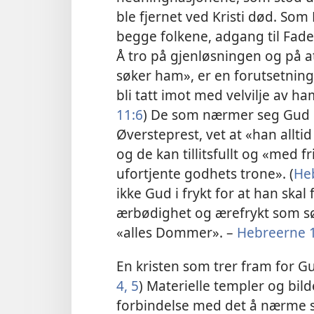
ble fjernet ved Kristi død. So
begge folkene, adgang til Fade
Å tro på gjenløsningen og på 
søker ham», er en forutsetnin
bli tatt imot med velvilje av h
11:⁠6
) De som nærmer seg Gud 
Øversteprest, vet at «han allti
og de kan tillitsfullt og «med f
ufortjente godhets trone». (
Heb
ikke Gud i frykt for at han ska
ærbødighet og ærefrykt som s
«alles Dommer». –
Hebreerne 1
En kristen som trer fram for G
4, 5
) Materielle templer og bilde
forbindelse med det å nærme 