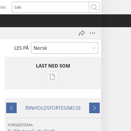
inn
ner
Søk
t
du)
LES PÅ
LAST NED SOM
Nedlastingsalternativer
for
publikasjoner
VAKTTÅRNET
INNHOLDSFORTEGNELSE
Mars 2010
Forrige
Neste
FORSIDETEMA