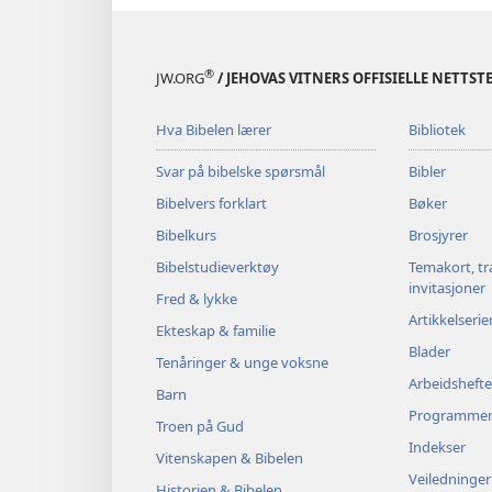
®
JW.ORG
/ JEHOVAS VITNERS OFFISIELLE NETTST
Hva Bibelen lærer
Bibliotek
Svar på bibelske spørsmål
Bibler
Bibelvers forklart
Bøker
Bibelkurs
Brosjyrer
Bibelstudieverktøy
Temakort, tr
invitasjoner
Fred & lykke
Artikkelserie
Ekteskap & familie
Blader
Tenåringer & unge voksne
Arbeidshefte
Barn
Programme
Troen på Gud
Indekser
Vitenskapen & Bibelen
Veiledninger
Historien & Bibelen