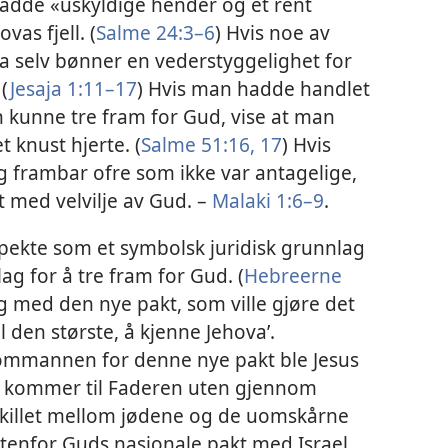
adde «uskyldige hender og et rent
vas fjell. (
Salme 24:⁠3⁠–6
) Hvis noe av
 ja selv bønner en vederstyggelighet for
 (
Jesaja 1:​11⁠–17
) Hvis man hadde handlet
n kunne tre fram for Gud, vise at man
 knust hjerte. (
Salme 51:​16, 17
) Hvis
 frambar ofre som ikke var antagelige,
ot med velvilje av Gud. –
Malaki 1:⁠6⁠–9
.
ekte som et symbolsk juridisk grunnlag
g for å tre fram for Gud. (
Hebreerne
g med den nye pakt, som ville gjøre det
il den største, å kjenne Jehova’.
ommannen for denne nye pakt ble Jesus
en kommer til Faderen uten gjennom
Skillet mellom jødene og de uomskårne
enfor Guds nasjonale pakt med Israel,