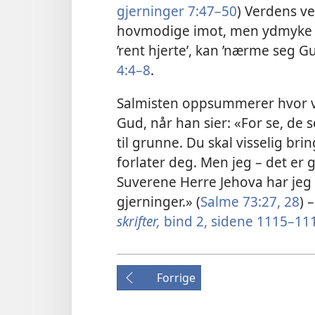
gjerninger 7:​47⁠–50
) Verdens ve
hovmodige imot, men ydmyke m
’rent hjerte’, kan ’nærme seg 
4:⁠4⁠–8
.
Salmisten oppsummerer hvor vik
Gud, når han sier: «For se, de 
til grunne. Du skal visselig br
forlater deg. Men jeg – det e
Suverene Herre Jehova har jeg ta
gjerninger.» (
Salme 73:​27, 28
) 
skrifter,
bind 2, sidene 1115⁠–11
Forrige