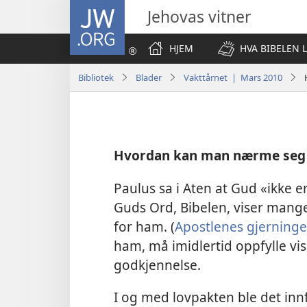
JW.ORG
Jehovas vitner
HJEM
HVA BIBELEN 
Bibliotek
Blader
Vakttårnet | Mars 2010
Hvordan kan man nærme seg
Paulus sa i Aten at Gud «ikke e
Guds Ord, Bibelen, viser mange
for ham. (
Apostlenes gjerninger
ham, må imidlertid oppfylle viss
godkjennelse.
I og med lovpakten ble det in