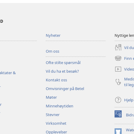
ED
Nyheter
Nyttige le
Vil d
Om oss
Finn 
(åpner
Ofte stilte spørsmål
nytt
Video
Vil du ha et besøk?
vindu)
aktater &
Medis
Kontakt oss
til le
r
Omvisninger på Betel
Møter
Hjelp
r
Minnehøytiden
r
Stevner
Bidr
(åpner
nytt
Virksomhet
vindu)
Wat
Opplevelser