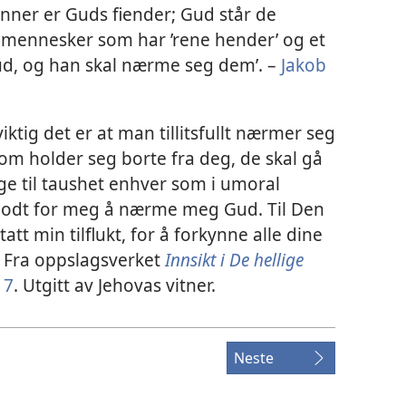
nner er Guds fiender; Gud står de
ennesker som har ’rene hender’ og et
Gud, og han skal nærme seg dem’. –
Jakob
tig det er at man tillitsfullt nærmer seg
som holder seg borte fra deg, de skal gå
inge til taushet enhver som i umoral
r godt for meg å nærme meg Gud. Til Den
tt min tilflukt, for å forkynne alle dine
– Fra oppslagsverket
Innsikt i De hellige
17
. Utgitt av Jehovas vitner.
Neste