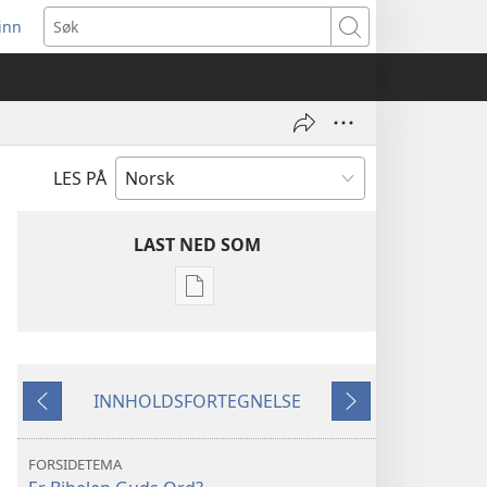
inn
ner
Søk
t
du)
LES PÅ
LAST NED SOM
Nedlastingsalternativer
for
publikasjoner
VAKTTÅRNET
INNHOLDSFORTEGNELSE
Mars 2010
Forrige
Neste
FORSIDETEMA