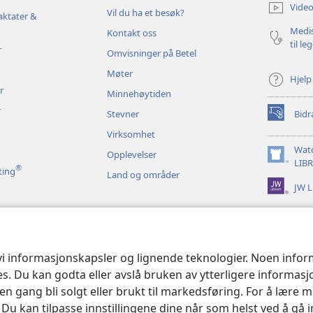
nytt
Video
Vil du ha et besøk?
vindu)
aktater &
Medis
Kontakt oss
til le
r
Omvisninger på Betel
Møter
Hjelp
r
Minnehøytiden
r
Stevner
Bidr
(åpner
nytt
Virksomhet
vindu)
Wat
Opplevelser
(åpner
LIB
®
ting
Land og områder
nytt
JW L
vindu)
 bibelopplesninger
 vi informasjonskapsler og lignende teknologier. Noen info
ses. Du kan godta eller avslå bruken av ytterligere informas
n gang bli solgt eller brukt til markedsføring. For å lære m
. Du kan tilpasse innstillingene dine når som helst ved å gå 