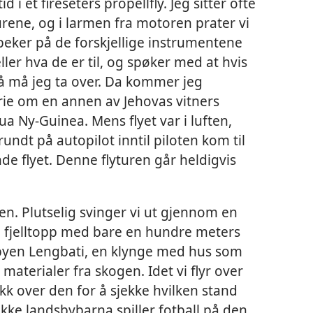
d i et fireseters propellfly. Jeg sitter ofte
urene, og i larmen fra motoren prater vi
eker på de forskjellige instrumentene
ller hva de er til, og spøker med at hvis
å må jeg ta over. Da kommer jeg
torie om en annen av Jehovas vitners
a Ny-Guinea. Mens flyet var i luften,
rundt på autopilot inntil piloten kom til
nde flyet. Denne flyturen går heldigvis
eden. Plutselig svinger vi ut gjennom en
n fjelltopp med bare en hundre meters
sbyen Lengbati, en klynge med hus som
materialer fra skogen. Idet vi flyr over
likk over den for å sjekke hvilken stand
ikke landsbybarna spiller fotball på den.