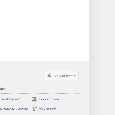
Velg utseende
nker
u ha et besøk?
Finn et møte
(åpner
nytt
et regionalt stevne
Hva er nytt
vindu)