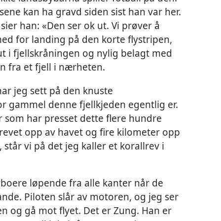
sene kan ha gravd siden sist han var her.
 sier han: «Den ser ok ut. Vi prøver å
ned for landing på den korte flystripen,
 i fjellskråningen og nylig belagt med
 fra et fjell i nærheten.
har jeg sett på den knuste
or gammel denne fjellkjeden egentlig er.
r som har presset dette flere hundre
lrevet opp av havet og fire kilometer opp
t, står vi på det jeg kaller et korallrev i
boere løpende fra alle kanter når de
lande. Piloten slår av motoren, og jeg ser
og gå mot flyet. Det er Zung. Han er