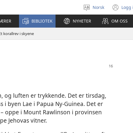
Norsk
Logg 
Velg
(åp
språk
nyt
LÆRER
BIBLIOTEK
NYHETER
OM OSS
vin
Et korallrev i skyene
g luften er trykkende. Det er tirsdag,
s i byen Lae i Papua Ny-Guinea. Det er
ati – oppe i Mount Rawlinson i provinsen
e Jehovas vitner.