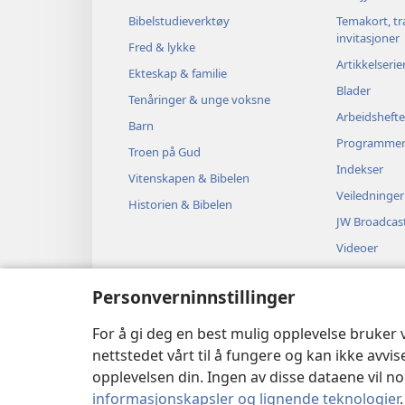
Bibelstudieverktøy
Temakort, tr
invitasjoner
Fred & lykke
Artikkelserie
Ekteskap & familie
Blader
Tenåringer & unge voksne
Arbeidshefte
Barn
Programme
Troen på Gud
Indekser
Vitenskapen & Bibelen
Veiledninger
Historien & Bibelen
JW Broadcas
Videoer
Musikk
Personverninnstillinger
Hørespill
Dramatiserte
For å gi deg en best mulig opplevelse bruker
nettstedet vårt til å fungere og kan ikke avvi
opplevelsen din. Ingen av disse dataene vil noe
informasjonskapsler og lignende teknologier