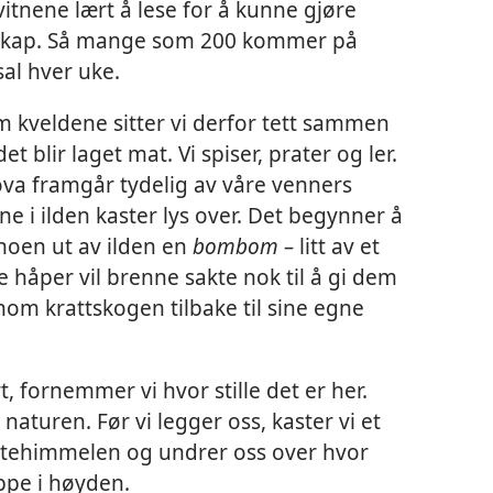
 vitnene lært å lese for å kunne gjøre
dskap. Så mange som 200 kommer på
sal hver uke.
Om kveldene sitter vi derfor tett sammen
et blir laget mat. Vi spiser, prater og ler.
ova framgår tydelig av våre venners
e i ilden kaster lys over. Det begynner å
 noen ut av ilden en
bombom –
litt av et
håper vil brenne sakte nok til å gi dem
nnom krattskogen tilbake til sine egne
rt, fornemmer vi hvor stille det er her.
 naturen. Før vi legger oss, kaster vi et
attehimmelen og undrer oss over hvor
ppe i høyden.