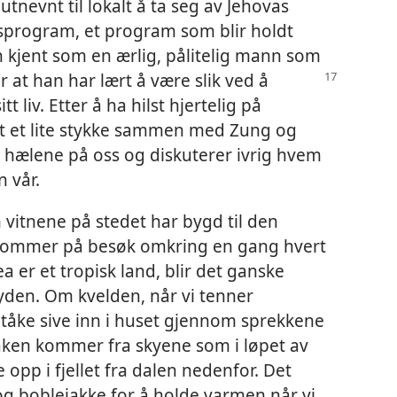
tnevnt til lokalt å ta seg av Jehovas
gsprogram, et program som blir holdt
n kjent som en ærlig, pålitelig mann som
at han har lært å være slik ved å
t liv. Etter å ha hilst hjertelig på
et et lite stykke sammen med Zung og
i hælene på oss og diskuterer ivrig hvem
 vår.
m vitnene på stedet har bygd til den
kommer på besøk omkring en gang hvert
 er et tropisk land, blir det ganske
yden. Om kvelden, når vi tenner
e tåke sive inn i huset gjennom sprekkene
ken kommer fra skyene som i løpet av
opp i fjellet fra dalen nedenfor. Det
s og boblejakke for å holde varmen når vi