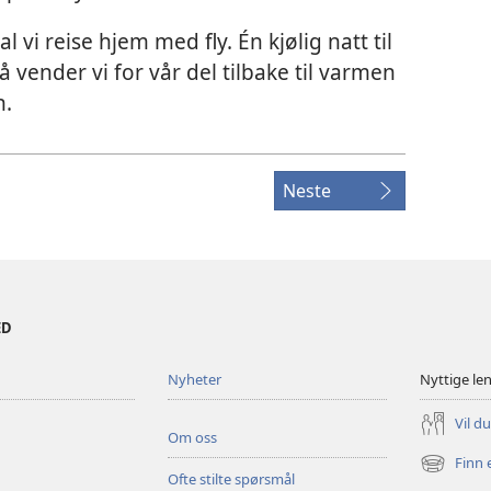
 vi reise hjem med fly. Én kjølig natt til
så vender vi for vår del tilbake til varmen
n.
Neste
ED
Nyheter
Nyttige le
Vil d
Om oss
Finn 
(åpner
Ofte stilte spørsmål