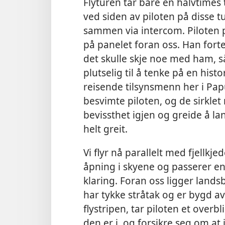
Flyturen tar bare en halvtimes ti
ved siden av piloten på disse t
sammen via intercom. Piloten p
på panelet foran oss. Han forte
det skulle skje noe med ham, s
plutselig til å tenke på en his
reisende tilsynsmenn her i Papu
besvimte piloten, og de sirklet 
bevissthet igjen og greide å la
helt greit.
Vi flyr nå parallelt med fjellkj
åpning i skyene og passerer e
klaring. Foran oss ligger land
har tykke stråtak og er bygd av 
flystripen, tar piloten et overb
den er i, og forsikre seg om at 