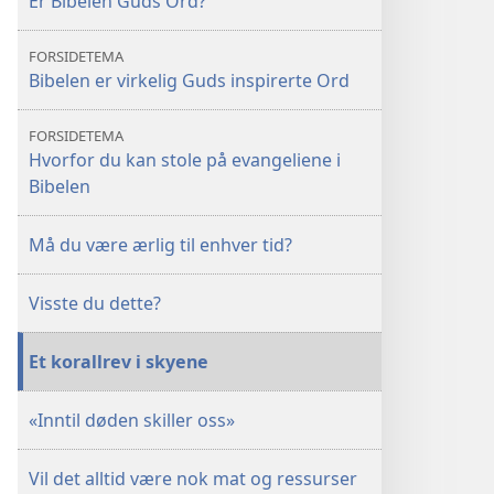
Er Bibelen Guds Ord?
FORSIDETEMA
Bibelen er virkelig Guds inspirerte Ord
FORSIDETEMA
Hvorfor du kan stole på evangeliene i
Bibelen
Må du være ærlig til enhver tid?
Visste du dette?
Et korallrev i skyene
«Inntil døden skiller oss»
Vil det alltid være nok mat og ressurser