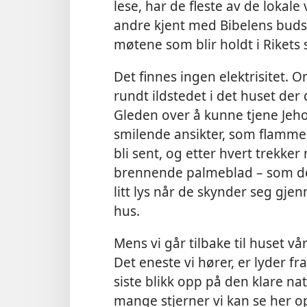
lese, har de fleste av de lokale
andre kjent med Bibelens bu
møtene som blir holdt i Rikets 
Det finnes ingen elektrisitet. 
rundt ildstedet i det huset der d
Gleden over å kunne tjene Jeh
smilende ansikter, som flammen
bli sent, og etter hvert trekker
brennende palmeblad – som de 
litt lys når de skynder seg gje
hus.
Mens vi går tilbake til huset vå
Det eneste vi hører, er lyder fra
siste blikk opp på den klare n
mange stjerner vi kan se her o