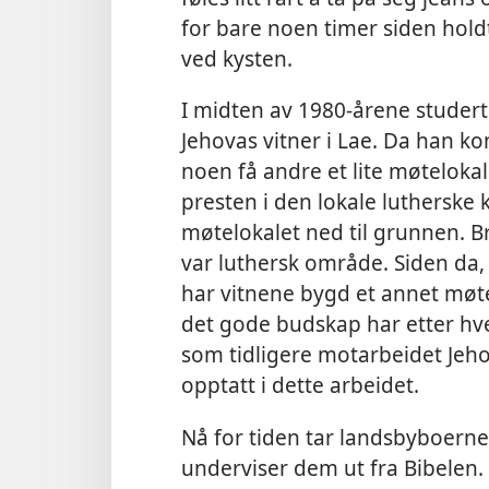
for bare noen timer siden hold
ved kysten.
I midten av 1980-årene stude
Jehovas vitner i Lae. Da han ko
noen få andre et lite møtelokal
presten i den lokale lutherske 
møtelokalet ned til grunnen. B
var luthersk område. Siden da,
har vitnene bygd et annet møte
det gode budskap har etter hve
som tidligere motarbeidet Jehov
opptatt i dette arbeidet.
Nå for tiden tar landsbyboerne
underviser dem ut fra Bibelen.