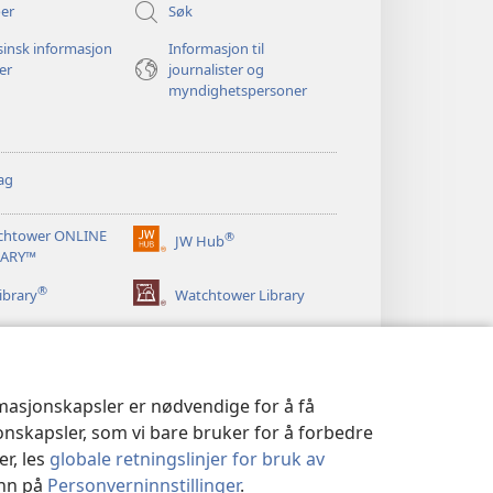
er
Søk
insk informasjon
Informasjon til
ger
journalister og
myndighetspersoner
ag
chtower ONLINE
®
JW Hub
(åpner
RARY™
nytt
®
vindu)
ibrary
Watchtower Library
rmasjonskapsler er nødvendige for å få
jonskapsler, som vi bare bruker for å forbedre
er, les
globale retningslinjer for bruk av
inn på
Personverninnstillinger
.