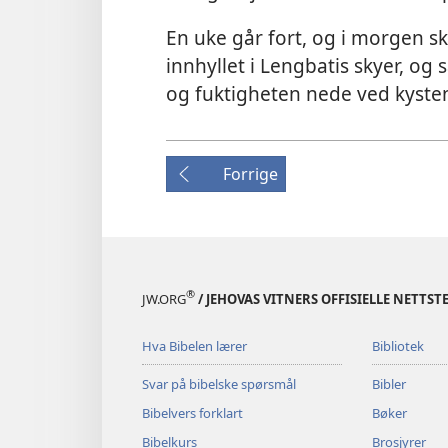
En uke går fort, og i morgen skal
innhyllet i Lengbatis skyer, og 
og fuktigheten nede ved kyste
Forrige
®
JW.ORG
/ JEHOVAS VITNERS OFFISIELLE NETTST
Hva Bibelen lærer
Bibliotek
Svar på bibelske spørsmål
Bibler
Bibelvers forklart
Bøker
Bibelkurs
Brosjyrer