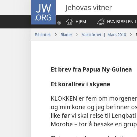
JW.ORG
Jehovas vitner
HJEM
HVA BIBELEN 
Bibliotek
Blader
Vakttårnet | Mars 2010
Et brev fra Papua Ny-Guinea
Et korallrev i skyene
KLOKKEN er fem om morgenen, o
og min kone og jeg befinner os
like før vi skal reise til Lengb
Morobe – for å besøke en grupp