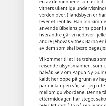
en av de mennene som er blitt u
vitners ukentlige undervisnin
verden over. I landsbyen er ha
lever et rent liv.
Han innrømmer 
anvende Bibelens prinsipper i sit
hverandre går vi nedover fjell
andre Jehovas vitner. Barna er 
av dem som skal bære bagasjen
Vi kommer til et lite trehus so
reisende tilsynsmannen, som 
halvår. Selv om Papua Ny-Guinea
kaldt her oppe på grunn av hø
parafinlampen vår, ser jeg oft
mellom gulvbordene. Denne tå
ettermiddagen har steget sakte 
føles litt rart å ta på seg jean