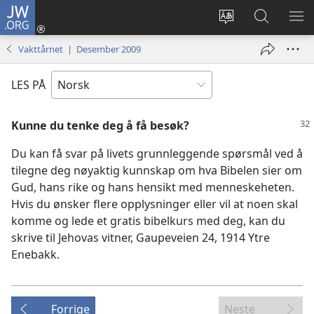
JW.ORG
Logg
inn
Endre
Søk
VIS
(åpner
språk
på
ME
Vakttårnet | Desember 2009
nytt
JW.ORG
vindu)
LES PÅ
Kunne du tenke deg å få besøk?
Du kan få svar på livets grunnleggende spørsmål ved å
tilegne deg nøyaktig kunnskap om hva Bibelen sier om
Gud, hans rike og hans hensikt med menneskeheten.
Hvis du ønsker flere opplysninger eller vil at noen skal
komme og lede et gratis bibelkurs med deg, kan du
skrive til Jehovas vitner, Gaupeveien 24, 1914 Ytre
Enebakk.
Forrige
Neste