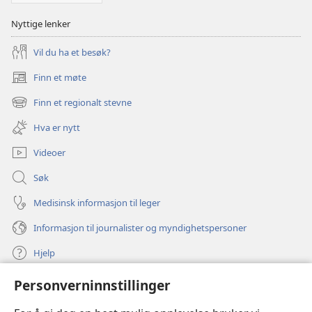
Nyttige lenker
Vil du ha et besøk?
Finn et møte
(åpner
nytt
Finn et regionalt stevne
(åpner
vindu)
nytt
Hva er nytt
vindu)
Videoer
Søk
Medisinsk informasjon til leger
Informasjon til journalister og myndighetspersoner
Hjelp
Personverninnstillinger
Bidrag
(åpner
nytt