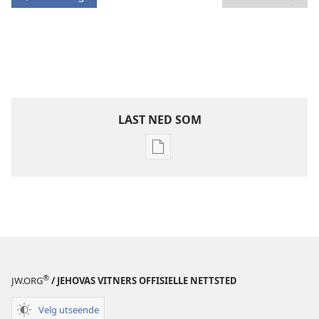
LAST NED SOM
Nedlastingsalternativer
for
publikasjoner
VAKTTÅRNET
Desember 2009
®
JW.ORG
/ JEHOVAS VITNERS OFFISIELLE NETTSTED
Velg utseende