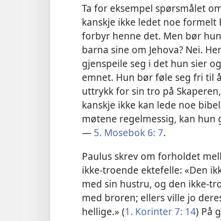
Ta for eksempel spørsmålet om
kanskje ikke ledet noe formel
forbyr henne det. Men bør hun
barna sine om Jehova? Nei. Hen
gjenspeile seg i det hun sier o
emnet. Hun bør føle seg fri til 
uttrykk for sin tro på Skapere
kanskje ikke kan lede noe bib
møtene regelmessig, kan hun 
—
5. Mosebok 6: 7
.
Paulus skrev om forholdet mel
ikke-troende ektefelle: «Den ik
med sin hustru, og den ikke-tro
med broren; ellers ville jo de
hellige.» (
1. Korinter 7: 14
) På 