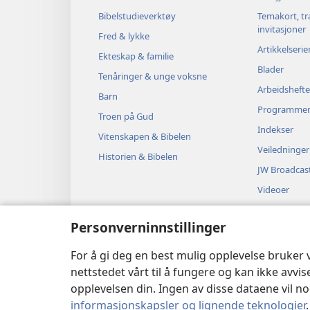
Bibelstudieverktøy
Temakort, tr
invitasjoner
Fred & lykke
Artikkelserie
Ekteskap & familie
Blader
Tenåringer & unge voksne
Arbeidshefte
Barn
Programme
Troen på Gud
Indekser
Vitenskapen & Bibelen
Veiledninger
Historien & Bibelen
JW Broadcas
Videoer
Musikk
Personverninnstillinger
Hørespill
Dramatiserte
For å gi deg en best mulig opplevelse bruker
nettstedet vårt til å fungere og kan ikke avvi
opplevelsen din. Ingen av disse dataene vil noe
informasjonskapsler og lignende teknologier