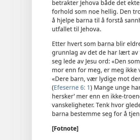
betrakter Jehova både det ektes
forhold som noe hellig. Den tro
å hjelpe barna til å forstå san
utfallet til Jehova.
Etter hvert som barna blir eldr
grunnlag av det de har lært av 
seg lede av Jesu ord: «Den som
mor enn for meg, er meg ikke v
«Dere barn, vær lydige mot der
(
Efeserne 6: 1
) Mange unge har
hersker’ mer enn en ikke-troend
vanskeligheter. Tenk hvor glede
barna bestemme seg for å tjene
[Fotnote]