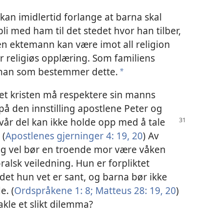
an imidlertid forlange at barna skal
bli med ham til det stedet hvor han tilber,
r en ektemann kan være imot all religion
 religiøs opplæring. Som familiens
e han som bestemmer dette.
*
et kristen må respektere sin manns
å den innstilling apostlene Peter og
vår del kan ikke
holde opp med å tale
 (
Apostlenes gjerninger 4: 19, 20
) Av
 og vel bør en troende mor være våken
ralsk veiledning. Hun er forpliktet
 det hun vet er sant, og barna bør ikke
e. (
Ordspråkene 1: 8;
Matteus 28: 19, 20
)
kle et slikt dilemma?