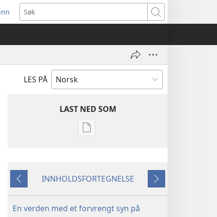
inn
ner
Søk
t
du)
LES PÅ
LAST NED SOM
Nedlastingsalternativer
for
publikasjoner
VAKTTÅRNET
INNHOLDSFORTEGNELSE
–
Forrige
Neste
STUDIEUTGAVE
15. august
En verden med et forvrengt syn på
2002