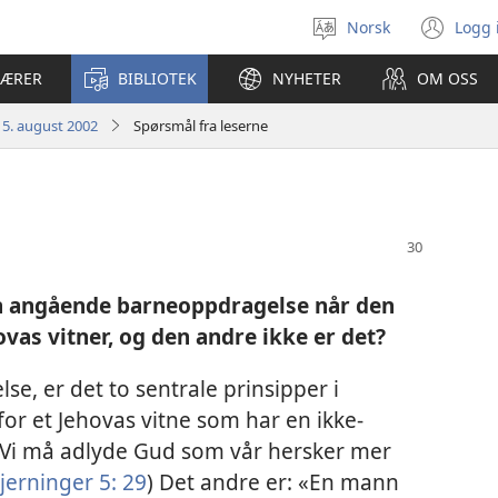
Norsk
Logg 
Velg
(åp
språk
nyt
LÆRER
BIBLIOTEK
NYHETER
OM OSS
vin
15. august 2002
Spørsmål fra leserne
en angående barneoppdragelse når den
ovas vitner, og den andre ikke er det?
e, er det to sentrale prinsipper i
for et Jehovas vitne som har en ikke-
 «Vi må adlyde Gud som vår hersker mer
jerninger 5: 29
) Det andre er: «En mann