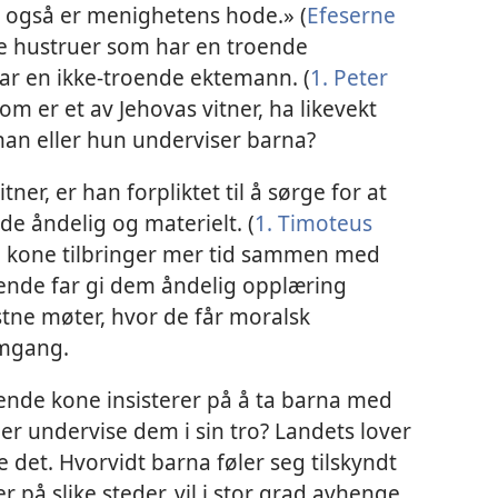
us også er menighetens hode.» (
Efeserne
are hustruer som har en troende
r en ikke-troende ektemann. (
1. Peter
m er et av Jehovas vitner, ha likevekt
han eller hun underviser barna?
ner, er han forpliktet til å sørge for at
de åndelig og materielt. (
1. Timoteus
e kone tilbringer mer tid sammen med
ende far gi dem åndelig opplæring
ne møter, hvor de får moralsk
mgang.
nde kone insisterer på å ta barna med
eller undervise dem i sin tro? Landets lover
re det. Hvorvidt barna føler seg tilskyndt
er på slike steder, vil i stor grad avhenge