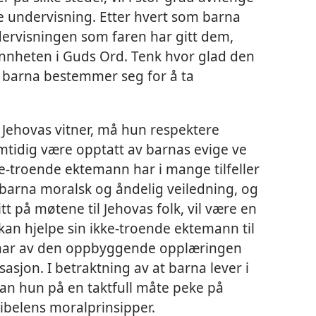
ge undervisning. Etter hvert som barna
ndervisningen som faren har gitt dem,
annheten i Guds Ord. Tenk hvor glad den
 barna bestemmer seg for å ta
 Jehovas vitner, må hun respektere
mtidig være opptatt av barnas evige ve
ke-troende ektemann har i mange tilfeller
 barna moralsk og åndelig veiledning, og
t på møtene til Jehovas folk, vil være en
kan hjelpe sin ikke-troende ektemann til
s har av den oppbyggende opplæringen
sjon. I betraktning av at barna lever i
an hun på en taktfull måte peke på
ibelens moralprinsipper.