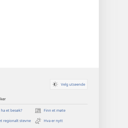
Velg utseende
nker
u ha et besøk?
Finn et møte
(åpner
nytt
et regionalt stevne
Hva er nytt
vindu)