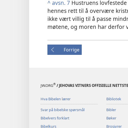
^
avsn. 7
Hustruens lovfestede re
hennes rett til å overvære kris
ikke vært villig til å passe mi
møtene, og moren har derfor væ
Forrige
®
JW.ORG
/ JEHOVAS VITNERS OFFISIELLE NETTST
Hva Bibelen lærer
Bibliotek
Svar på bibelske spørsmål
Bibler
Bibelvers forklart
Bøker
Bibelkurs
Brosjyrer