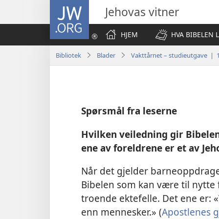
JW.ORG
Jehovas vitner
HJEM
HVA BIBELEN 
Bibliotek
Blader
Vakttårnet – studieutgave | 
Spørsmål fra leserne
Hvilken veiledning gir Bibel
ene av foreldrene er et av Jeh
Når det gjelder barneoppdragels
Bibelen som kan være til nytte 
troende ektefelle. Det ene er:
enn mennesker.» (
Apostlenes g