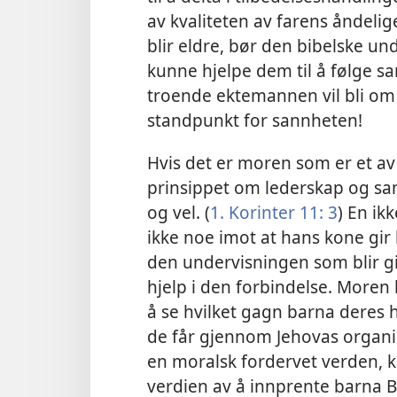
av kvaliteten av farens åndeli
blir eldre, bør den bibelske u
kunne hjelpe dem til å følge s
troende ektemannen vil bli om
standpunkt for sannheten!
Hvis det er moren som er et av
prinsippet om lederskap og sa
og vel. (
1. Korinter 11: 3
) En ik
ikke noe imot at hans kone gir
den undervisningen som blir git
hjelp i den forbindelse. Moren 
å se hvilket gagn barna dere
de får gjennom Jehovas organisa
en moralsk fordervet verden, k
verdien av å innprente barna B