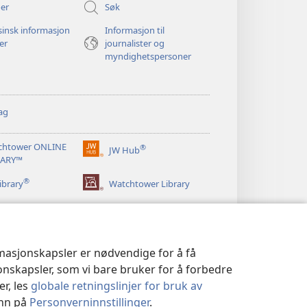
er
Søk
insk informasjon
Informasjon til
ger
journalister og
myndighetspersoner
ag
chtower ONLINE
®
JW Hub
(åpner
RARY™
nytt
®
vindu)
ibrary
Watchtower Library
rmasjonskapsler er nødvendige for å få
jonskapsler, som vi bare bruker for å forbedre
er, les
globale retningslinjer for bruk av
inn på
Personverninnstillinger
.