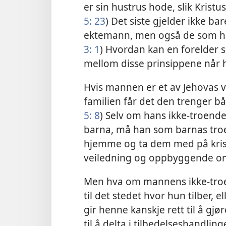
er sin hustrus hode, slik Krist
5: 23
) Det siste gjelder ikke b
ektemann, men også de som ha
3: 1
) Hvordan kan en forelder so
mellom disse prinsippene når 
Hvis mannen er et av Jehovas vit
familien får det den trenger bå
5: 8
) Selv om hans ikke-troend
barna, må han som barnas tro
hjemme og ta dem med på krist
veiledning og oppbyggende o
Men hva om mannens ikke-troe
til det stedet hvor hun tilber, 
gir henne kanskje rett til å gjø
til å delta i tilbedelseshandling