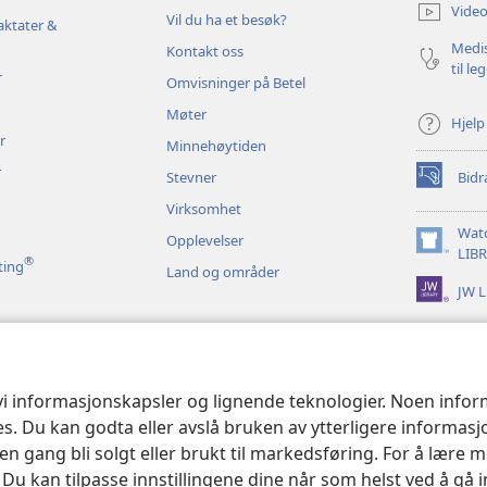
nytt
Video
Vil du ha et besøk?
vindu)
aktater &
Medis
Kontakt oss
til le
r
Omvisninger på Betel
Møter
Hjelp
r
Minnehøytiden
r
Stevner
Bidr
(åpner
nytt
Virksomhet
vindu)
Wat
Opplevelser
(åpner
LIB
®
ting
Land og områder
nytt
JW L
vindu)
 bibelopplesninger
 vi informasjonskapsler og lignende teknologier. Noen info
ses. Du kan godta eller avslå bruken av ytterligere informas
n gang bli solgt eller brukt til markedsføring. For å lære m
. Du kan tilpasse innstillingene dine når som helst ved å gå 