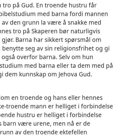
 tro på Gud. En troende hustru får
t bibelstudium med barna fordi mannen
 av den grunn la være å snakke med
nes tro på Skaperen bør naturligvis
g gjør. Barna har sikkert spørsmål om
å benytte seg av sin religionsfrihet og gi
n, også overfor barna. Selv om hun
elstudium med barna eller ta dem med på
gi dem kunnskap om Jehova Gud.
lom en troende og hans eller hennes
ke-troende mann er helliget i forbindelse
ende hustru er helliget i forbindelse
res barn være urene, men nå er de
grunn av den troende ektefellen