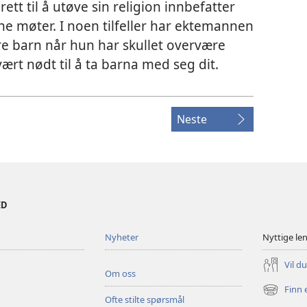
tt til å utøve sin religion innbefatter
tne møter. I noen tilfeller har ektemannen
ndre barn når hun har skullet overvære
rt nødt til å ta barna med seg dit.
Neste
ED
Nyheter
Nyttige le
Vil d
Om oss
Finn 
(åpner
Ofte stilte spørsmål