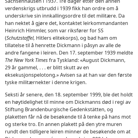
Sachsenhausen i 1937. Tre dager etter den annen
verdenskrigs utbrudd i 1939 fikk han ordre om å
underskrive sin innkallingsordre til det militære. Da
han nektet å gjøre det, kontaktet leirkommandanten
Heinrich Himmler, som var riksfører for SS
(
Schutzstaffel,
Hitlers elitekorps), og bad ham om
tillatelse til å henrette Dickmann i påsyn av alle de
andre fangene i leiren. Den 17. september 1939 meldte
The New York Times
fra Tyskland: «August Dickmann,
29 år gammel, . . . er blitt skutt av en
eksekusjonspelotong.» Avisen sa at han var den første
tyske militærnekter i denne krigen.
Seksti år senere, den 18. september 1999, ble det holdt
en høytidelighet til minne om Dickmanns død i regi av
Stiftung Brandenburgische Gedenkstätten, og
plaketten får nå de besøkende til å tenke på hans mot
og sterke tro. En annen plakett på den ytre muren
rundt den tidligere leiren minner de besøkende om at