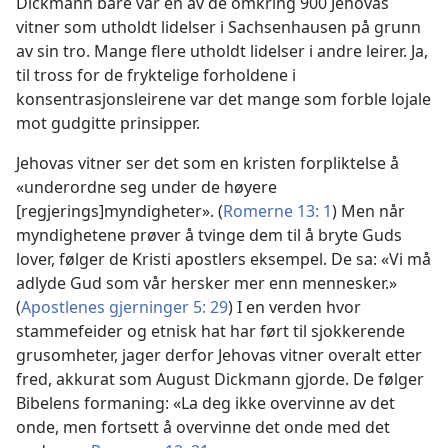
Dickmann bare var én av de omkring 900 Jehovas
vitner som utholdt lidelser i Sachsenhausen på grunn
av sin tro. Mange flere utholdt lidelser i andre leirer. Ja,
til tross for de fryktelige forholdene i
konsentrasjonsleirene var det mange som forble lojale
mot gudgitte prinsipper.
Jehovas vitner ser det som en kristen forpliktelse å
«underordne seg under de høyere
[regjerings]myndigheter». (
Romerne 13: 1
) Men når
myndighetene prøver å tvinge dem til å bryte Guds
lover, følger de Kristi apostlers eksempel. De sa: «Vi må
adlyde Gud som vår hersker mer enn mennesker.»
(
Apostlenes gjerninger 5: 29
) I en verden hvor
stammefeider og etnisk hat har ført til sjokkerende
grusomheter, jager derfor Jehovas vitner overalt etter
fred, akkurat som August Dickmann gjorde. De følger
Bibelens formaning: «La deg ikke overvinne av det
onde, men fortsett å overvinne det onde med det