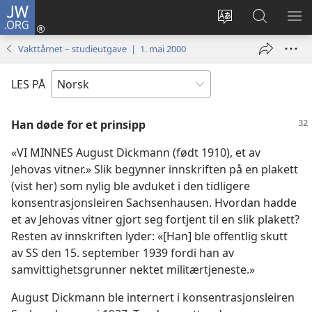
JW.ORG
Logg
inn
Endre
Søk
VIS
(åpner
språk
på
ME
Vakttårnet – studieutgave | 1. mai 2000
nytt
JW.ORG
vindu)
LES PÅ
Han døde for et prinsipp
«VI MINNES August Dickmann (født 1910), et av
Jehovas vitner.» Slik begynner innskriften på en plakett
(vist her) som nylig ble avduket i den tidligere
konsentrasjonsleiren Sachsenhausen. Hvordan hadde
et av Jehovas vitner gjort seg fortjent til en slik plakett?
Resten av innskriften lyder: «[Han] ble offentlig skutt
av SS den 15. september 1939 fordi han av
samvittighetsgrunner nektet militærtjeneste.»
August Dickmann ble internert i konsentrasjonsleiren