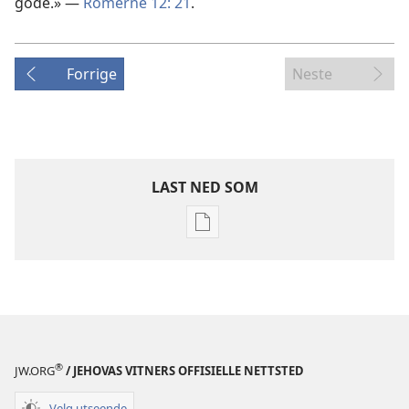
gode.» —
Romerne 12: 21
.
Forrige
Neste
LAST NED SOM
Nedlastingsalternativer
for
publikasjoner
VAKTTÅRNET
–
STUDIEUTGAVE
1. mai
®
JW.ORG
/ JEHOVAS VITNERS OFFISIELLE NETTSTED
2000
Velg utseende