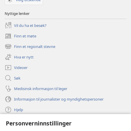
Nyttige lenker
Vil du ha et besøk?
Finn et møte
(åpner
nytt
Finn et regionalt stevne
(åpner
vindu)
nytt
Hva er nytt
vindu)
Videoer
Søk
Medisinsk informasjon til leger
Informasjon til journalister og myndighetspersoner
Hjelp
Personverninnstillinger
Bidrag
(åpner