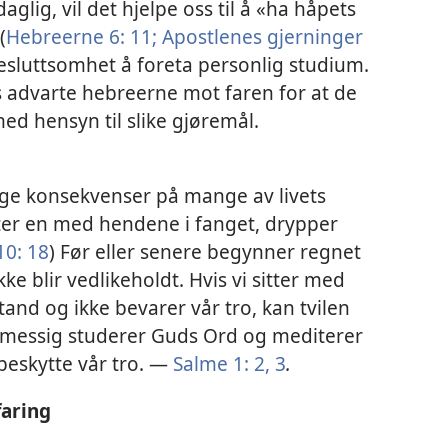
aglig, vil det hjelpe oss til å «ha håpets
(
Hebreerne 6: 11;
Apostlenes gjerninger
besluttsomhet å foreta personlig studium.
 advarte hebreerne mot faren for at de
med hensyn til slike gjøremål.
rlige konsekvenser på mange av livets
ter en med hendene i fanget, drypper
10: 18
) Før eller senere begynner regnet
e blir vedlikeholdt. Hvis vi sitter med
tand og ikke bevarer vår tro, kan tvilen
elmessig studerer Guds Ord og mediterer
g beskytte vår tro. —
Salme 1: 2, 3
.
faring