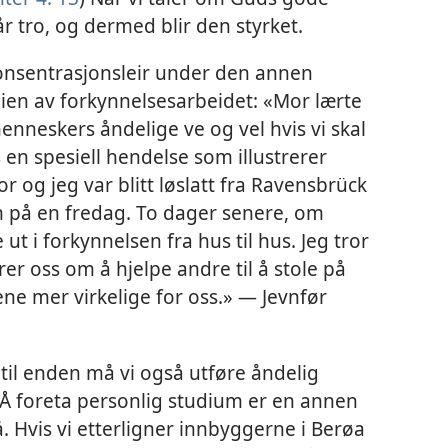
år tro, og dermed blir den styrket.
konsentrasjonsleir under den annen
ien av forkynnelsesarbeidet: «Mor lærte
nneskers åndelige ve og vel hvis vi skal
 en spesiell hendelse som illustrerer
or og jeg var blitt løslatt fra Ravensbrück
m på en fredag. To dager senere, om
t i forkynnelsen fra hus til hus. Jeg tror
erer oss om å hjelpe andre til å stole på
ene mer virkelige for oss.» — Jevnfør
nntil enden må vi også utføre åndelig
Å foreta personlig studium er en annen
. Hvis vi etterligner innbyggerne i Berøa