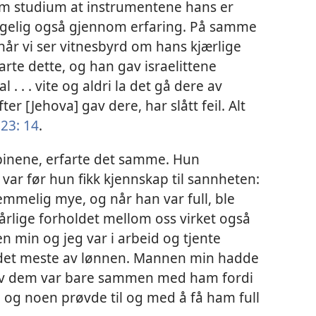
nom studium at instrumentene hans er
følgelig også gjennom erfaring. På samme
a når vi ser vitnesbyrd om hans kjærlige
farte dette, og han gav israelittene
. . . vite og aldri la det gå dere av
er [Jehova] gav dere, har slått feil. Alt
 23: 14
.
lippinene, erfarte det samme. Hun
var før hun fikk kjennskap til sannheten:
mmelig mye, og når han var full, ble
dårlige forholdet mellom oss virket også
 min og jeg var i arbeid og tjente
t det meste av lønnen. Mannen min hadde
av dem var bare sammen med ham fordi
, og noen prøvde til og med å få ham full