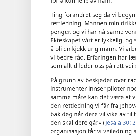
for å kunne le av ham.
Ting forandret seg da vi begy
rettledning. Mannen
min drikke
penger, og vi har nå sanne ven
Ekteskapet vårt er lykkelig, og
å bli en kjekk ung mann. Vi arb
vi bedre råd. Erfaringen har læ
som alltid leder oss på rett vei.
På grunn av beskjeder over radi
instrumenter innser piloter no
samme måte kan det være at v
den rettledning vi får fra Jeho
bak deg når dere vil vike av til 
den skal dere gå!’» (
Jesaja 30: 
organisasjon får vi veilednin