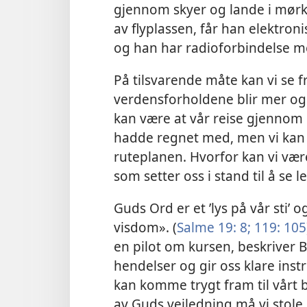
gjennom skyer og lande i mørke
av flyplassen, får han elektron
og han har radioforbindelse m
På tilsvarende måte kan vi se fr
verdensforholdene blir mer og
kan være at vår reise gjennom
hadde regnet med, men vi kan ha t
ruteplanen. Hvorfor kan vi være
som setter oss i stand til å se l
Guds Ord er et ’lys på vår sti’ o
visdom». (
Salme 19: 8;
119: 105
en pilot om kursen, beskriver 
hendelser og gir oss klare instr
kan komme trygt fram til vårt
av Guds veiledning må vi stole