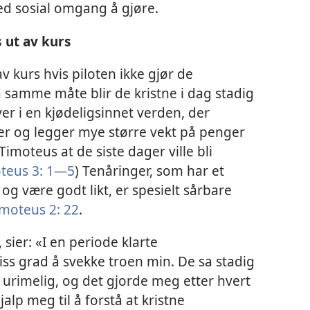
med sosial omgang å gjøre.
 ut av kurs
av kurs hvis piloten ikke gjør de
 samme måte blir de kristne i dag stadig
ever i en kjødeligsinnet verden, der
er og legger mye større vekt på penger
Timoteus at de siste dager ville bli
oteus 3: 1—5
) Tenåringer, som har et
 og være godt likt, er spesielt sårbare
imoteus 2: 22
.
ier: «I en periode klarte
iss grad å svekke troen min. De sa stadig
og urimelig, og det gjorde meg etter hvert
lp meg til å forstå at kristne