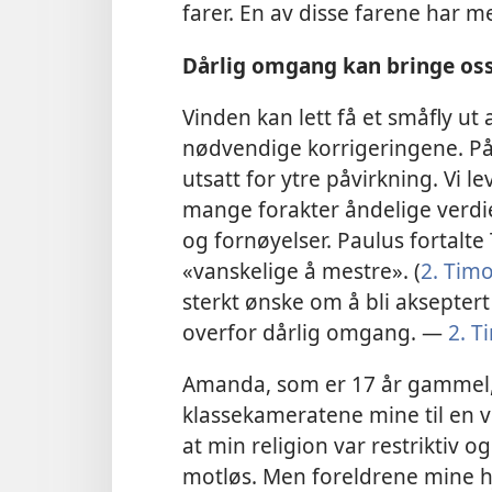
farer. En av disse farene har 
Dårlig omgang kan bringe oss
Vinden kan lett få et småfly ut 
nødvendige korrigeringene. På
utsatt for ytre påvirkning. Vi l
mange forakter åndelige verdi
og fornøyelser. Paulus fortalte 
«vanskelige å mestre». (
2. Tim
sterkt ønske om å bli akseptert
overfor dårlig omgang. —
2. T
Amanda, som er 17 år gammel, s
klassekameratene mine til en v
at min religion var restriktiv 
motløs. Men foreldrene mine hja