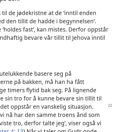
 til de jødekristne at de ’inntil enden
d den tillit de hadde i begynnelsen’.
ke ’holdes fast’, kan mistes. Derfor oppstår
haftig bevare vår tillit til Jehova inntil
g utelukkende basere seg på
derne på bakken, må han ha fått
ge timers flytid bak seg. På lignende
sin tro for å kunne bevare sin tillit til
r det oppstår en
vanskelig situasjon.
i vi nå har den samme troens ånd som
iste tro, derfor talte jeg’, viser også vi
nter 4: 13
) Når vi taler om Guds gode