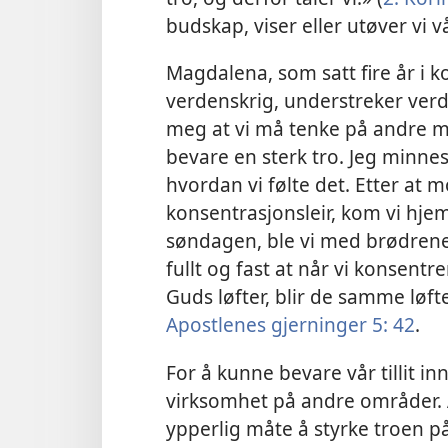
budskap, viser eller utøver vi v
Magdalena, som satt fire år i 
verdenskrig, understreker verd
meg at vi må tenke på andre me
bevare en sterk tro. Jeg minnes
hvordan vi følte det. Etter at m
konsentrasjonsleir, kom vi hje
søndagen, ble vi med brødrene u
fullt og fast at når vi konsentr
Guds løfter, blir de samme løft
Apostlenes gjerninger 5: 42
.
For å kunne bevare vår tillit i
virksomhet på andre områder. 
ypperlig måte å styrke troen på