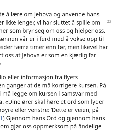
nte å lære om Jehova og anvende hans
r ikke lenger, vi har sluttet å spille om
ner som bryr seg om oss og hjelper oss.
 sønnen vår er i ferd med å vokse opp til
eider færre timer enn før, men likevel har
rt oss at Jehova er som en kjærlig far
»
o eller informasjon fra flyets
en ganger at de må korrigere kursen. På
i må legge om kursen i samsvar med
va. «Dine ører skal høre et ord som lyder
høyre eller venstre: ’Dette er veien, på
21
) Gjennom hans Ord og gjennom hans
g som gjør oss oppmerksom på åndelige