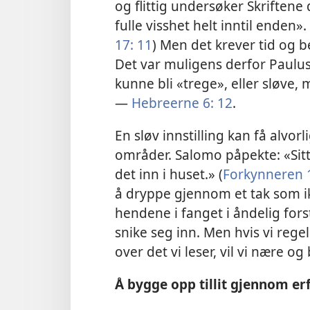
og flittig undersøker Skriftene d
fulle visshet helt inntil enden». 
17: 11
) Men det krever tid og 
Det var muligens derfor Paulus
kunne bli «trege», eller sløve, 
—
Hebreerne 6: 12
.
En sløv innstilling kan få alvo
områder. Salomo påpekte: «Sit
det inn i huset.» (
Forkynneren 
å dryppe gjennom et tak som ikk
hendene i fanget i åndelig fors
snike seg inn. Men hvis vi reg
over det vi leser, vil vi nære o
Å bygge opp tillit gjennom er