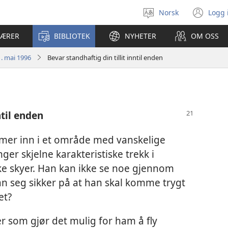
Norsk
Logg 
Velg
(åp
språk
nyt
LÆRER
BIBLIOTEK
NYHETER
OM OSS
vin
. mai 1996
Bevar standhaftig din tillit inntil enden
ntil enden
mer inn i et område med vanskelige
ger skjelne karakteristiske trekk i
kke skyer. Han kan ikke se noe gjennom
han seg sikker på at han skal komme trygt
et?
 som gjør det mulig for ham å fly