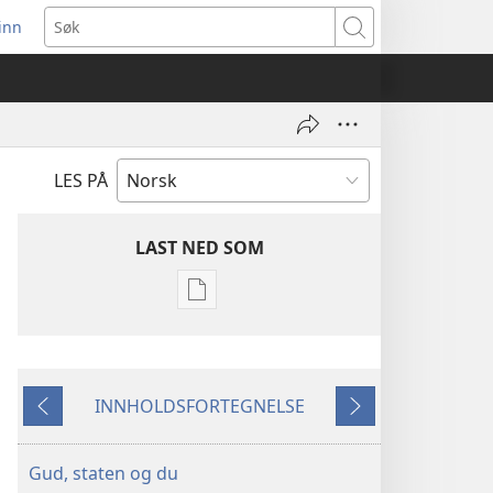
inn
ner
Søk
t
du)
LES PÅ
LAST NED SOM
Nedlastingsalternativer
for
publikasjoner
VAKTTÅRNET
INNHOLDSFORTEGNELSE
–
Forrige
Neste
STUDIEUTGAVE
1. mai
Gud, staten og du
1996