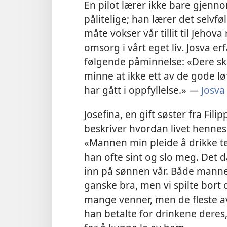
En pilot lærer ikke bare gjen
pålitelige; han lærer det selv
måte vokser vår tillit til Jehov
omsorg i vårt eget liv. Josva er
følgende påminnelse: «Dere skal 
minne at ikke ett av de gode løft
har gått i oppfyllelse.» —
Josva
Josefina, en gift søster fra Fi
beskriver hvordan livet hennes 
«Mannen min pleide å drikke te
han ofte sint og slo meg. Det 
inn på sønnen vår. Både mannen
ganske bra, men vi spilte bor
mange venner, men de fleste 
han betalte for drinkene deres