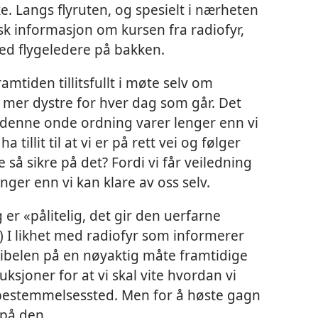
. Langs flyruten, og spesielt i nærheten
isk informasjon om kursen fra radiofyr,
ed flygeledere på bakken.
amtiden tillitsfullt i møte selv om
 mer dystre for hver dag som går. Det
 denne onde ordning varer lenger enn vi
illit til at vi er på rett vei og følger
 så sikre på det? Fordi vi får veiledning
enger enn vi kan klare av oss selv.
g er «pålitelig, det gir den uerfarne
) I likhet med radiofyr som informerer
Bibelen på en nøyaktig måte framtidige
uksjoner for at vi skal vite hvordan vi
 bestemmelsessted. Men for å høste gagn
 på den.