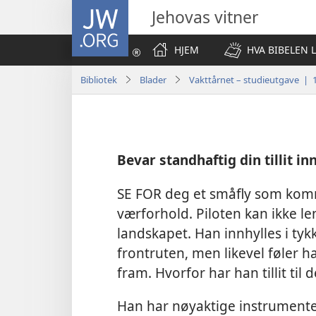
JW.ORG
Jehovas vitner
HJEM
HVA BIBELEN 
Bibliotek
Blader
Vakttårnet – studieutgave | 1
Bevar standhaftig din tillit in
SE FOR deg et småfly som kom
værforhold. Piloten kan ikke len
landskapet. Han innhylles i ty
frontruten, men likevel føler 
fram. Hvorfor har han tillit til d
Han har nøyaktige instrumenter