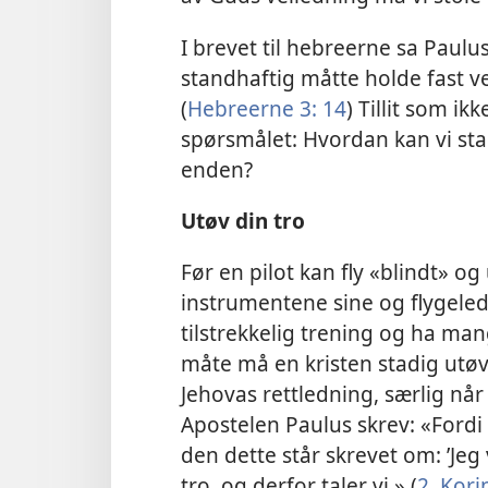
I brevet til hebreerne sa Paulus
standhaftig måtte holde fast ve
(
Hebreerne 3: 14
) Tillit som ik
spørsmålet: Hvordan kan vi stand
enden?
Utøv din tro
Før en pilot kan fly «blindt» o
instrumentene sine og flygele
tilstrekkelig trening og ha man
måte må en kristen stadig utøve 
Jehovas rettledning, særlig nå
Apostelen Paulus skrev: «Ford
den dette står skrevet om: ’Jeg v
tro, og derfor taler vi.» (
2. Kori