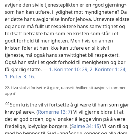
avtjene den sivile tjenesteplikten er en «god gjerning»
som han kan utføre, i lydighet mot myndighetene? Da
er dette hans avgjørelse innfor Jehova. Utnevnte eldste
og andre må fullt ut respektere hans samvittighet og
fortsatt betrakte ham som en kristen som står i et
godt forhold til menigheten. Men hvis en annen
kristen føler at han ikke kan utføre en slik sivil
tjeneste, må også hans samvittighet bli respektert.
Også han står i et godt forhold til menigheten og bør
få kjærlig støtte. —
1. Korinter 10: 29;
2. Korinter 1: 24;
1. Peter 3: 16
.
22. Hva skal vi fortsette å gjøre, uansett hvilken situasjon vi kommer
opp i?
22
Som kristne vil vi fortsette å gi «ære til ham som gjør
krav på ære». (
Romerne 13: 7
) Vi vil gjerne bidra til at
det er god orden, og vi ønsker å legge vinn på å være
fredelige, lovlydige borgere. (
Salme 34: 15
) Vi kan til og
med be bønner til Gud «angående konger og alle dem