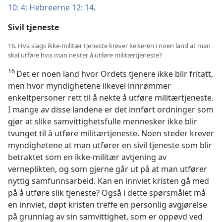
10: 4;
Hebreerne 12: 14
.
Sivil tjeneste
16. Hva slags ikke-militær tjeneste krever keiseren i noen land at man
skal utføre hvis man nekter å utføre militærtjeneste?
16
Det er noen land hvor Ordets tjenere ikke blir fritatt,
men hvor myndighetene likevel innrømmer
enkeltpersoner rett til å nekte å utføre militærtjeneste.
I mange av disse landene er det innført ordninger som
gjør at slike samvittighetsfulle mennesker ikke blir
tvunget til å utføre militærtjeneste. Noen steder krever
myndighetene at man utfører en sivil tjeneste som blir
betraktet som en ikke-militær avtjening av
verneplikten, og som gjerne går ut på at man utfører
nyttig samfunnsarbeid. Kan en innviet kristen gå med
på å utføre slik tjeneste? Også i dette spørsmålet må
en innviet, døpt kristen treffe en personlig avgjørelse
på grunnlag av sin samvittighet, som er oppøvd ved