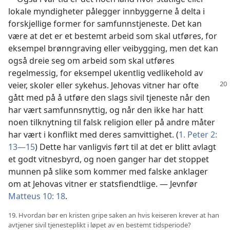
lokale myndigheter pålegger innbyggerne å delta i
forskjellige former for samfunnstjeneste. Det kan
være at det er et bestemt arbeid som skal utføres, for
eksempel brønngraving eller veibygging, men det kan
også dreie seg om arbeid som skal utføres
regelmessig, for eksempel ukentlig vedlikehold av
veier, skoler eller sykehus. Jehovas
vitner har ofte
gått med på å utføre den slags sivil tjeneste når den
har vært samfunnsnyttig, og når den ikke har hatt
noen tilknytning til falsk religion eller på andre måter
har vært i konflikt med deres samvittighet. (
1. Peter 2:
13—15
) Dette har vanligvis ført til at det er blitt avlagt
et godt vitnesbyrd, og noen ganger har det stoppet
munnen på slike som kommer med falske anklager
om at Jehovas vitner er statsfiendtlige. — Jevnfør
Matteus 10: 18
.
19. Hvordan bør en kristen gripe saken an hvis keiseren krever at han
avtjener sivil tjenesteplikt i løpet av en bestemt tidsperiode?