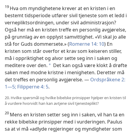
19
Hva om myndighetene krever at en kristen i en
bestemt tidsperiode utfører sivil tjeneste som et ledd i
vernepliktsordningen, under sivil administrasjon?
Også her må en kristen treffe en personlig avgjørelse,
på grunnlag av en opplyst samvittighet. «Vi skal jo alle
stå for Guds dommersete.» (
Romerne 14: 10
) En
kristen som står overfor et krav som keiseren stiller,
må i oppriktighet og alvor sette seg inn i saken og
meditere over den.
Det kan også være klokt å drøfte
*
saken med modne kristne i menigheten. Deretter må
det treffes en personlig avgjørelse. —
Ordspråkene 2:
1—5;
Filipperne 4: 5
.
20. Hvilke spørsmål og hvilke bibelske prinsipper hjelper en kristen til
å vurdere hvorvidt han kan avtjene sivil tjenesteplikt?
20
Mens en kristen setter seg inn i saken, vil han ta en
rekke bibelske prinsipper med i vurderingen. Paulus
sa at vi må «adlyde regjeringer og myndigheter som