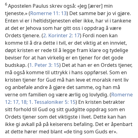
6
Apostelen Paulus skrev også: «Jeg [ærer] min
tjeneste.» (
Romerne 11: 13
) Det samme bør jo vi gjøre.
Enten vi er i heltidstjenesten eller ikke, har vi i tankene
at det er Jehova som har gitt oss i oppdrag å være
Ordets tjenere. (
2. Korinter 2: 17
) Fordi noen kan
komme til å dra dette i tvil, er det viktig at en innviet,
døpt kristen er rede til å legge fram klare og tydelige
beviser for at han virkelig er en tjener for det gode
budskap. (
1. Peter 3: 15
) Det at han er en Ordets tjener,
må også komme til uttrykk i hans oppførsel. Som en
kristen tjener for Gud må han leve et moralsk rent liv
og anbefale andre å gjøre det samme, og han må
verne om familien og være ærlig og lovlydig. (
Romerne
12: 17, 18;
1. Tessaloniker 5: 15
) En kristen betrakter
sitt forhold til Gud og sitt gudgitte oppdrag som en
Ordets tjener som det viktigste i livet. Dette kan han
ikke gi avkall på på keiserens befaling. Det er åpenbart
at dette hører med blant «de ting som Guds er».