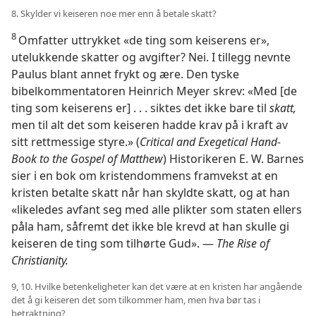
8. Skylder vi keiseren noe mer enn å betale skatt?
8
Omfatter uttrykket «de ting som keiserens er»,
utelukkende skatter og avgifter? Nei. I tillegg nevnte
Paulus blant annet frykt og ære. Den tyske
bibelkommentatoren Heinrich Meyer skrev: «Med [de
ting som keiserens er] . . . siktes det ikke bare til
skatt,
men til alt det som keiseren hadde krav på i kraft av
sitt rettmessige styre.» (
Critical and Exegetical Hand-
Book to the Gospel of Matthew
) Historikeren E. W. Barnes
sier i en bok om kristendommens framvekst at en
kristen betalte skatt når han skyldte skatt, og at han
«likeledes avfant seg med alle plikter som staten ellers
påla ham, såfremt det ikke ble krevd at han skulle gi
keiseren de ting som tilhørte Gud». —
The Rise of
Christianity.
9, 10. Hvilke betenkeligheter kan det være at en kristen har angående
det å gi keiseren det som tilkommer ham, men hva bør tas i
betraktning?