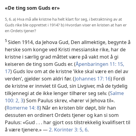
«De ting som Guds er»
5, 6. a) Hva må alle kristne ha helt klart for seg, i betraktning av at
Guds rike ble opprettet i 1914? b) Hvordan viser en kristen at han er
en Ordets tjener?
5
Siden 1914, da Jehova Gud, Den allmektige, begynte å
herske som konge ved Kristi messianske rike, har de
kristne i særlig grad måttet være på vakt mot å gi
keiseren de ting som Guds er. (
Åpenbaringen 11: 15,
17
) Guds lov om at de kristne ’ikke skal være en del av
verden’, gjelder som aldri før. (
Johannes 17: 16
) Fordi
de kristne er innviet til Gud, sin Livgiver, må de tydelig
tilkjennegi at de ikke lenger tilhører seg selv. (
Salme
100: 2, 3
) Som Paulus skrev, «hører vi Jehova til».
(
Romerne 14: 8
) Når en kristen blir døpt, blir han
dessuten en ordinert Ordets tjener og kan si som
Paulus: «Gud . . . har gjort oss tilstrekkelig kvalifisert til
å være tjenere.» —
2. Korinter 3: 5, 6
.