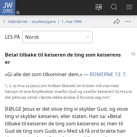
JW.ORG
Logg
inn
Endre
Søk
VIS
(åpner
språk
på
ME
Vakttårnet – studieutgave | 1. mai 1996
nytt
JW.ORG
vindu)
LES PÅ
Betal tilbake til keiseren de ting som keiserens
er
«Gi alle det som tilkommer dem.» —
ROMERNE 13: 7
.
1, 2. a) Hva sa Jesus om hvilken likevekt en kristen må vise med
hensyn til sine forpliktelser overfor Gud og overfor keiseren? b) Hva er
det Jehovas vitner i første rekke ønsker å forvisse seg om?
IFØLGE Jesus er det visse ting vi skylder Gud, og visse
ting vi skylder keiseren, eller staten. Han sa: «Betal
tilbake til keiseren de ting som keiserens er, men til
Gud de ting som Guds er.» Med så få ord brakte han