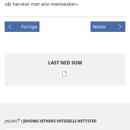
vår hersker mer enn mennesker»
Forrige
Neste
LAST NED SOM
Nedlastingsalternativer
for
publikasjoner
VAKTTÅRNET
–
STUDIEUTGAVE
1. mai
®
JW.ORG
/ JEHOVAS VITNERS OFFISIELLE NETTSTED
1996