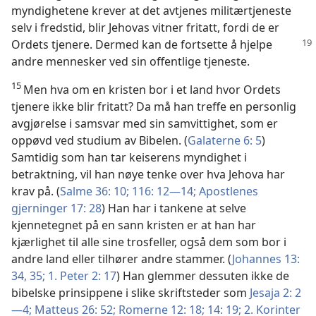
myndighetene krever at det avtjenes militærtjeneste
selv i fredstid, blir Jehovas vitner fritatt, fordi de er
Ordets tjenere. Dermed kan
de fortsette å hjelpe
andre mennesker ved sin offentlige tjeneste.
15
Men hva om en kristen bor i et land hvor Ordets
tjenere ikke blir fritatt? Da må han treffe en personlig
avgjørelse i samsvar med sin samvittighet, som er
oppøvd ved studium av Bibelen. (
Galaterne 6: 5
)
Samtidig som han tar keiserens myndighet i
betraktning, vil han nøye tenke over hva Jehova har
krav på. (
Salme 36: 10;
116: 12—14;
Apostlenes
gjerninger 17: 28
) Han har i tankene at selve
kjennetegnet på en sann kristen er at han har
kjærlighet til alle sine trosfeller, også dem som bor i
andre land eller tilhører andre stammer. (
Johannes 13:
34, 35;
1. Peter 2: 17
) Han glemmer dessuten ikke de
bibelske prinsippene i slike skriftsteder som
Jesaja 2: 2
—4;
Matteus 26: 52;
Romerne 12: 18;
14: 19;
2. Korinter