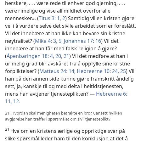
herskere, . . . være rede til enhver god gjerning, . . .
være rimelige og vise all mildhet overfor alle
mennesker». (
Titus 3: 1, 2
) Samtidig vil en kristen gjøre
vel i å vurdere selve det sivile arbeidet som er foreslått.
Vil det innebære at han ikke kan bevare sin kristne
nøytralitet? (
Mika 4: 3,
5;
Johannes 17: 16
) Vil det
innebære at han får med falsk religion å gjøre?
(
Åpenbaringen 18: 4,
20, 21
) Vil det medføre at han i
urimelig grad blir avskåret fra å oppfylle sine kristne
forpliktelser? (
Matteus 24: 14;
Hebreerne 10: 24, 25
) Vil
han på den annen side kunne gjøre framskritt åndelig
sett, ja, kanskje til og med delta i heltidstjenesten,
mens han avtjener tjenesteplikten? —
Hebreerne 6:
11, 12
.
21. Hvordan skal menigheten betrakte en bror, uansett hvilken
avgjørelse han treffer i spørsmålet om sivil tjenesteplikt?
21
Hva om en kristens ærlige og oppriktige svar på
slike spørsmål leder ham til den konklusjon at det å