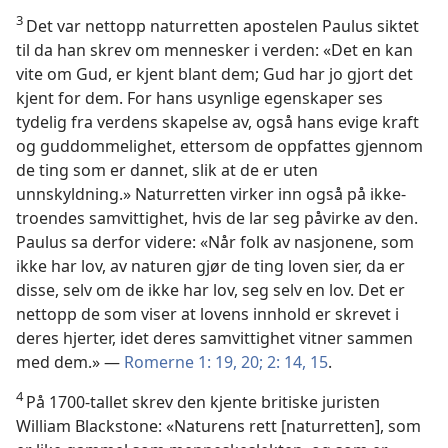
3
Det var nettopp naturretten apostelen Paulus siktet
til da han skrev om mennesker i verden: «Det en kan
vite om Gud, er kjent blant dem; Gud har jo gjort det
kjent for dem. For hans usynlige egenskaper ses
tydelig fra verdens skapelse av, også hans evige kraft
og guddommelighet, ettersom de oppfattes gjennom
de ting som er dannet, slik at de er uten
unnskyldning.» Naturretten virker inn også på ikke-
troendes samvittighet, hvis de lar seg påvirke av den.
Paulus sa derfor videre: «Når folk av nasjonene, som
ikke har lov, av naturen gjør de ting loven sier, da er
disse, selv om de ikke har lov, seg selv en lov. Det er
nettopp de som viser at lovens innhold er skrevet i
deres hjerter, idet deres samvittighet vitner sammen
med dem.» —
Romerne 1: 19, 20;
2: 14, 15
.
4
På 1700-tallet skrev den kjente britiske juristen
William Blackstone: «Naturens rett [naturretten], som