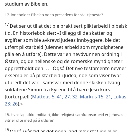
studium av Bibelen.
17. Inneholder Bibelen noen presedens for sivil tjeneste?
17
Det ser ut til at det ble praktisert pliktarbeid i bibelsk
tid. En historiebok sier: «I tillegg til de skatter og
avgifter som ble avkrevd Judeas innbyggere, ble det
utført pliktarbeid [ulønnet arbeid som myndighetene
påla en å utføre]. Dette var en hevdvunnen ordning i
Østen, og de hellenske og de romerske myndigheter
opprettholdt den. . . . Også Det nye testamente nevner
eksempler på pliktarbeid i Judea, noe som viser hvor
utbredt det var. I samsvar med denne skikken tvang
soldatene Simon fra Kyrene til å bære Jesu kors
[torturpæl] (
Matteus 5: 41;
27: 32;
Markus 15: 21;
Lukas
23: 26
).»
18. Hva slags ikke-militært, ikke-religiøst samfunnsarbeid er Jehovas
vitner ofte med på å utføre?
18
Også i vår tid er det noen land hvor statlige eller