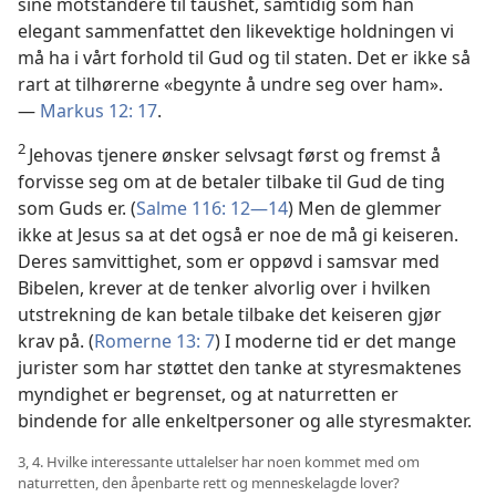
sine motstandere til taushet, samtidig som han
elegant sammenfattet den likevektige holdningen vi
må ha i vårt forhold til Gud og til staten. Det er ikke så
rart at tilhørerne «begynte å undre seg over ham».
—
Markus 12: 17
.
2
Jehovas tjenere ønsker selvsagt først og fremst å
forvisse seg om at de betaler tilbake til Gud de ting
som Guds er. (
Salme 116: 12—14
) Men de glemmer
ikke at Jesus sa at det også er noe de må gi keiseren.
Deres samvittighet, som er oppøvd i samsvar med
Bibelen, krever at de tenker alvorlig over i hvilken
utstrekning de kan betale tilbake det keiseren gjør
krav på. (
Romerne 13: 7
) I moderne tid er det mange
jurister som har støttet den tanke at styresmaktenes
myndighet er begrenset, og at naturretten er
bindende for alle enkeltpersoner og alle styresmakter.
3, 4. Hvilke interessante uttalelser har noen kommet med om
naturretten, den åpenbarte rett og menneskelagde lover?