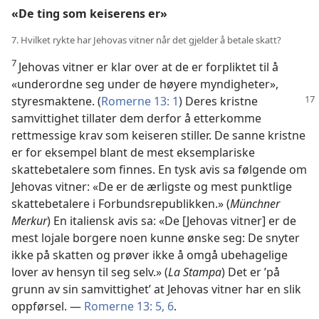
«De ting som keiserens er»
7. Hvilket rykte har Jehovas vitner når det gjelder å betale skatt?
7
Jehovas vitner er klar over at de er forpliktet til å
«underordne seg under de høyere myndigheter»,
styresmaktene. (
Romerne
13: 1
) Deres kristne
samvittighet tillater dem derfor å etterkomme
rettmessige krav som keiseren stiller. De sanne kristne
er for eksempel blant de mest eksemplariske
skattebetalere som finnes. En tysk avis sa følgende om
Jehovas vitner: «De er de ærligste og mest punktlige
skattebetalere i Forbundsrepublikken.» (
Münchner
Merkur
) En italiensk avis sa: «De [Jehovas vitner] er de
mest lojale borgere noen kunne ønske seg: De snyter
ikke på skatten og prøver ikke å omgå ubehagelige
lover av hensyn til seg selv.» (
La Stampa
) Det er ’på
grunn av sin samvittighet’ at Jehovas vitner har en slik
oppførsel. —
Romerne 13: 5, 6
.