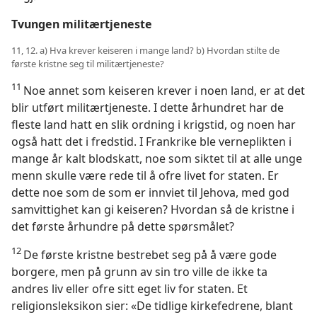
Tvungen militærtjeneste
11, 12. a) Hva krever keiseren i mange land? b) Hvordan stilte de
første kristne seg til militærtjeneste?
11
Noe annet som keiseren krever i noen land, er at det
blir utført militærtjeneste. I dette århundret har de
fleste land hatt en slik ordning i krigstid, og noen har
også hatt det i fredstid. I Frankrike ble verneplikten i
mange år kalt blodskatt, noe som siktet til at alle unge
menn skulle være rede til å ofre livet for staten. Er
dette noe som de som er innviet til Jehova, med god
samvittighet kan gi keiseren? Hvordan så de kristne i
det første århundre på dette spørsmålet?
12
De første kristne bestrebet seg på å være gode
borgere, men på grunn av sin tro ville de ikke ta
andres liv eller ofre sitt eget liv for staten. Et
religionsleksikon sier: «De tidlige kirkefedrene, blant