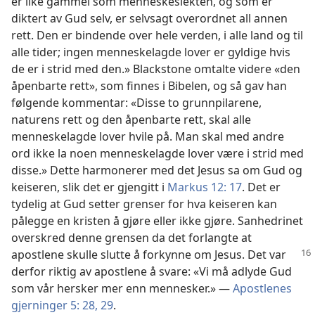
er like gammel som menneskeslekten, og som er
diktert av Gud selv, er selvsagt overordnet all annen
rett. Den er bindende over hele verden, i alle land og til
alle tider; ingen menneskelagde lover er gyldige hvis
de er i strid med den.» Blackstone omtalte videre «den
åpenbarte rett», som finnes i Bibelen, og så gav han
følgende kommentar: «Disse to grunnpilarene,
naturens rett og den åpenbarte rett, skal alle
menneskelagde lover hvile på. Man skal med andre
ord ikke la noen menneskelagde lover være i strid med
disse.» Dette harmonerer med det Jesus sa om Gud og
keiseren, slik det er gjengitt i
Markus 12: 17
. Det er
tydelig at Gud setter grenser for hva keiseren kan
pålegge en kristen å gjøre eller ikke gjøre. Sanhedrinet
overskred denne grensen da det forlangte at
apostlene skulle slutte å forkynne
om Jesus. Det var
derfor riktig av apostlene å svare: «Vi må adlyde Gud
som vår hersker mer enn mennesker.» —
Apostlenes
gjerninger 5: 28, 29
.