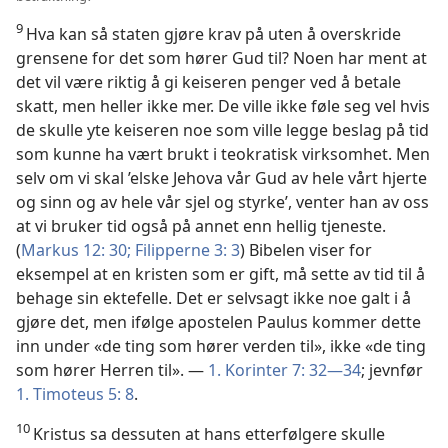
9
Hva kan så staten gjøre krav på uten å overskride
grensene for det som hører Gud til? Noen har ment at
det vil være riktig å gi keiseren penger ved å betale
skatt, men heller ikke mer. De ville ikke føle seg vel hvis
de skulle yte keiseren noe som ville legge beslag på tid
som kunne ha vært brukt i teokratisk virksomhet. Men
selv om vi skal ’elske Jehova vår Gud av hele vårt hjerte
og sinn og av hele vår sjel og styrke’, venter han av oss
at vi bruker tid også på annet enn hellig tjeneste.
(
Markus 12: 30;
Filipperne 3: 3
) Bibelen viser for
eksempel at en kristen som er gift, må sette av tid til å
behage sin ektefelle. Det er selvsagt ikke noe galt i å
gjøre det, men ifølge apostelen Paulus kommer dette
inn under «de ting som hører verden til», ikke «de ting
som hører Herren til». —
1. Korinter 7: 32—34
; jevnfør
1. Timoteus 5: 8
.
10
Kristus sa dessuten at hans etterfølgere skulle