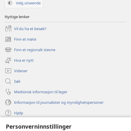
Velg utseende
Nyttige lenker
Vil du ha et besøk?
Finn et møte
(åpner
nytt
Finn et regionalt stevne
(åpner
vindu)
nytt
Hva er nytt
vindu)
Videoer
Søk
Medisinsk informasjon til leger
Informasjon til journalister og myndighetspersoner
Hjelp
Personverninnstillinger
Bidrag
(åpner