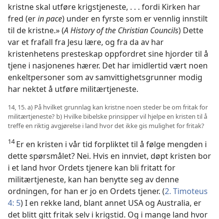
kristne skal utføre krigstjeneste, . . . fordi Kirken har
fred (er
in pace
) under en fyrste som er vennlig innstilt
til de kristne.» (
A History of the Christian Councils
) Dette
var et frafall fra Jesu lære, og fra da av har
kristenhetens presteskap oppfordret sine hjorder til å
tjene i nasjonenes hærer. Det har imidlertid vært noen
enkeltpersoner som av samvittighetsgrunner modig
har nektet å utføre militærtjeneste.
14, 15. a) På hvilket grunnlag kan kristne noen steder be om fritak for
militærtjeneste? b) Hvilke bibelske prinsipper vil hjelpe en kristen til å
treffe en riktig avgjørelse i land hvor det ikke gis mulighet for fritak?
14
Er en kristen i vår tid forpliktet til å følge mengden i
dette spørsmålet? Nei. Hvis en innviet, døpt kristen bor
i et land hvor Ordets tjenere kan bli fritatt for
militærtjeneste, kan han benytte seg av denne
ordningen, for han er jo en Ordets tjener. (
2. Timoteus
4: 5
) I en rekke land, blant annet USA og Australia, er
det blitt gitt fritak selv i krigstid. Og i mange land hvor