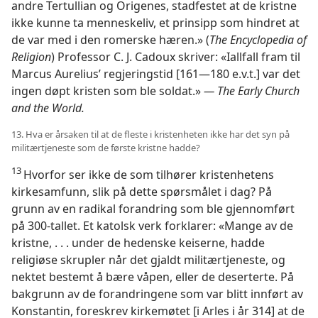
andre Tertullian og Origenes, stadfestet at de kristne
ikke kunne ta menneskeliv, et prinsipp som hindret at
de var med i den romerske hæren.» (
The Encyclopedia of
Religion
) Professor C. J. Cadoux skriver: «Iallfall fram til
Marcus Aurelius’ regjeringstid [161—180 e.v.t.] var det
ingen døpt kristen som ble soldat.»
— The Early Church
and the World.
13. Hva er årsaken til at de fleste i kristenheten ikke har det syn på
militærtjeneste som de første kristne hadde?
13
Hvorfor ser ikke de som tilhører kristenhetens
kirkesamfunn, slik på dette spørsmålet i dag? På
grunn av en radikal forandring som ble gjennomført
på 300-tallet. Et katolsk verk forklarer: «Mange av de
kristne, . . . under de hedenske keiserne, hadde
religiøse skrupler når det gjaldt militærtjeneste, og
nektet bestemt å bære våpen, eller de deserterte. På
bakgrunn av de forandringene som var blitt innført av
Konstantin, foreskrev kirkemøtet [i Arles i år 314] at de