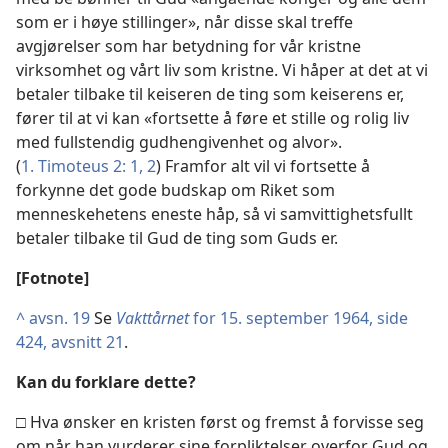
som er i høye stillinger», når disse skal treffe
avgjørelser som har betydning for vår kristne
virksomhet og vårt liv som kristne. Vi håper at det at vi
betaler tilbake til keiseren de ting som keiserens er,
fører til at vi kan «fortsette å føre et stille og rolig liv
med fullstendig gudhengivenhet og alvor».
(
1. Timoteus 2: 1, 2
) Framfor alt vil vi fortsette å
forkynne det gode budskap om Riket som
menneskehetens eneste håp, så vi samvittighetsfullt
betaler tilbake til Gud de ting som Guds er.
[Fotnote]
^
avsn. 19
Se
Vakttårnet
for 15. september 1964, side
424, avsnitt 21
.
Kan du forklare dette?
□ Hva ønsker en kristen først og fremst å forvisse seg
om når han vurderer sine forpliktelser overfor Gud og