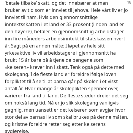
’betale tilbake’ skatt, og det innebærer
at man
bruker av tid som er innviet til Jehova. Hele vårt liv er jo
innviet til ham. Hvis den gjennomsnittlige
inntektsskatten i et land er 33 prosent (i noen land er
den høyere), betaler en gjennomsnittlig arbeidstager
inn fire måneders arbeidsinntekt til statskassen hvert
år. Sagt på en annen måte: I løpet av hele sitt
yrkesaktive liv vil arbeidstagere i gjennomsnitt ha
brukt 15 år bare på å tjene de pengene som
«keiseren» krever inn i skatt. Tenk også på dette med
skolegang. I de fleste land er foreldre ifølge loven
forpliktet til å se til at barna går på skolen i et visst
antall år. Hvor mange år skoleplikten spenner over,
varierer fra land til land. De fleste steder dreier det seg
om nokså lang tid. Nå er jo slik skolegang vanligvis
gagnlig, men uansett er det keiseren som avgjør hvor
stor del av barnas liv som skal brukes på denne måten,
og kristne foreldre retter seg etter keiserens
avgjørelse.