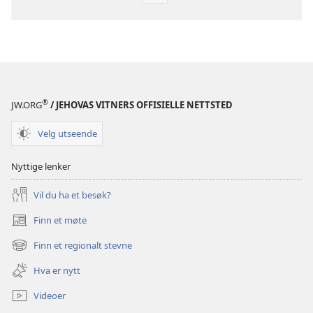
for
publikasjoner
VAKTTÅRNET
–
STUDIEUTGAVE
1. februar
®
JW.ORG
/ JEHOVAS VITNERS OFFISIELLE NETTSTED
1991
Velg utseende
Nyttige lenker
Vil du ha et besøk?
Finn et møte
(åpner
nytt
Finn et regionalt stevne
(åpner
vindu)
nytt
Hva er nytt
vindu)
Videoer