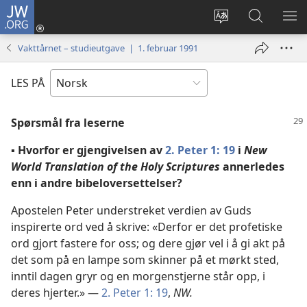
JW.ORG
Logg
inn
Endre
Søk
VIS
(åpner
språk
på
ME
Vakttårnet – studieutgave | 1. februar 1991
nytt
JW.ORG
vindu)
LES PÅ
Spørsmål fra leserne
▪ Hvorfor er gjengivelsen av
2. Peter 1: 19
i
New
World Translation of the Holy Scriptures
annerledes
enn i andre bibeloversettelser?
Apostelen Peter understreket verdien av Guds
inspirerte ord ved å skrive: «Derfor er det profetiske
ord gjort fastere for oss; og dere gjør vel i å gi akt på
det som på en lampe som skinner på et mørkt sted,
inntil dagen gryr og en morgenstjerne står opp, i
deres hjerter.» —
2. Peter 1: 19
,
NW.