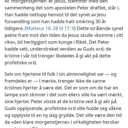
At ’morgenstjernen’ er Jesus, stemmer med den
sammenheng det som apostelen Peter drøftet, står i.
Han hadde nettopp henvist til det synet av Jesu
forvandling som han hadde hatt omkring 30 år
tidligere. (
Matteus 16: 28 til 17: 9
) Dette strålende synet
pekte fram mot den tiden da Jesus skulle «komme i sitt
rike», bli herliggjort som konge i Riket. Det Peter
hadde sett, understreket verdien av Guds ord; de
kristne i vår tid trenger likeledes å gi akt på dette
profetiske ord.
Selv om hjertene til folk i sin alminnelighet var — og
fremdeles er — i mørke, trenger ikke de sanne
kristnes hjerter å være det. Det er som om de har en
lampe som skinner i det som ellers ville ha vært mørkt,
sine hjerter. Peter visste at de kristne ved å gi akt på
Guds opplysende, profetiske ord ville holde seg våkne
og opplyste til en ny dag grydde. Det ville være den tid
da «den klare morgenstjerne» i virkeligheten hersker