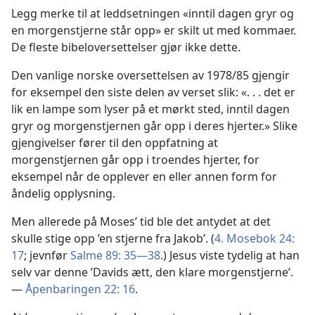
Legg merke til at leddsetningen «inntil dagen gryr og
en morgenstjerne står opp» er skilt ut med kommaer.
De fleste bibeloversettelser gjør ikke dette.
Den vanlige norske oversettelsen av 1978/85 gjengir
for eksempel den siste delen av verset slik: «. . . det er
lik en lampe som lyser på et mørkt sted, inntil dagen
gryr og morgenstjernen går opp i deres hjerter.» Slike
gjengivelser fører til den oppfatning at
morgenstjernen går opp i troendes hjerter, for
eksempel når de opplever en eller annen form for
åndelig opplysning.
Men allerede på Moses’ tid ble det antydet at det
skulle stige opp ’en stjerne fra Jakob’. (
4. Mosebok 24:
17
; jevnfør
Salme 89: 35—38
.) Jesus viste tydelig at han
selv var denne ’Davids ætt, den klare morgenstjerne’.
—
Åpenbaringen 22: 16
.