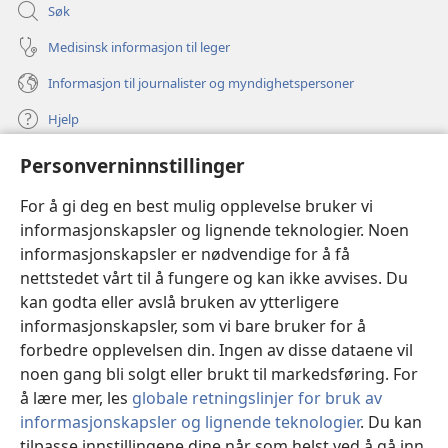
Søk
Medisinsk informasjon til leger
Informasjon til journalister og myndighetspersoner
Hjelp
Personverninnstillinger
Bidrag
(åpner
nytt
For å gi deg en best mulig opplevelse bruker vi
vindu)
Watchtower ONLINE LIBRARY™
informasjonskapsler og lignende teknologier. Noen
(åpner
informasjonskapsler er nødvendige for å få
nytt
®
JW Hub
vindu)
nettstedet vårt til å fungere og kan ikke avvises. Du
(åpner
nytt
kan godta eller avslå bruken av ytterligere
®
JW Library
vindu)
informasjonskapsler, som vi bare bruker for å
forbedre opplevelsen din. Ingen av disse dataene vil
Watchtower Library
noen gang bli solgt eller brukt til markedsføring. For
å lære mer, les
globale retningslinjer for bruk av
informasjonskapsler og lignende teknologier
. Du kan
tilpasse innstillingene dine når som helst ved å gå inn