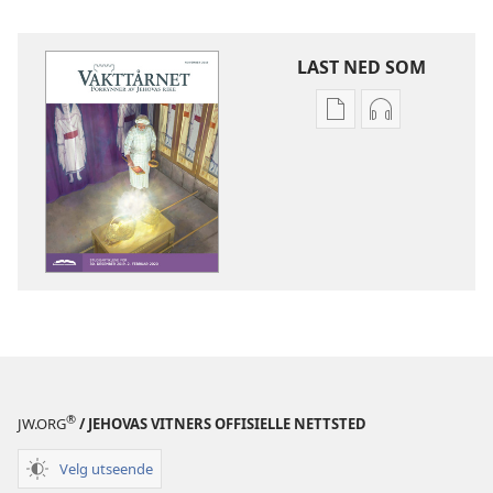
LAST NED SOM
Nedlastingsalterna
Nedlastingsal
for
for
publikasjoner
lyd
VAKTTÅRNET
VAKTTÅRNET
–
–
STUDIEUTGAVE
STUDIEUTGA
November 2019
November 20
®
JW.ORG
/ JEHOVAS VITNERS OFFISIELLE NETTSTED
Velg utseende