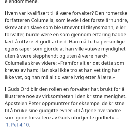
eiendommene.
Hvem var kvalifisert til å være forvalter? Den romerske
forfatteren Columella, som levde i det første århundre,
skrev at en slave som ble utnevnt til tilsynsmann, eller
forvalter, burde være en som gjennom erfaring hadde
lært å utføre et godt arbeid. Han måtte ha personlige
egenskaper som gjorde at han ville «utøve myndighet
uten å være slepphendt og uten å være hard».
Columella skrev videre: «Framfor alt er det dette som
kreves av ham: Han skal ikke tro at han vet ting han
ikke vet, og han må alltid være ivrig etter å lære.»
I Guds Ord blir den rollen en forvalter har, brukt for å
illustrere noe av virksomheten i den kristne menighet.
Apostelen Peter oppmuntrer for eksempel de kristne
til å bruke sine gudgitte evner «til å tjene hverandre
som gode forvaltere av Guds ufortjente godhet». –
1. Pet 4:10
.