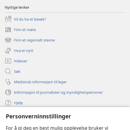
Nyttige lenker
Vil du ha et besøk?
Finn et møte
(åpner
nytt
Finn et regionalt stevne
(åpner
vindu)
nytt
Hva er nytt
vindu)
Videoer
Søk
Medisinsk informasjon til leger
Informasjon til journalister og myndighetspersoner
Hjelp
Personverninnstillinger
Bidrag
(åpner
nytt
For å gi deg en best mulig opplevelse bruker vi