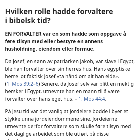
Hvilken rolle hadde forvaltere
i bibelsk tid?
EN FORVALTER var en som hadde som oppgave å
føre tilsyn med eller bestyre en annens
husholdning, eiendom eller formue.
Da Josef, en sønn av patriarken Jakob, var slave i Egypt,
ble han forvalter over sin herres hus. Hans egyptiske
herre lot faktisk Josef «ta hånd om alt han eide».
(
1. Mos 39:2–6
) Senere, da Josef selv var blitt en mektig
hersker i Egypt, utnevnte han en mann til å være
forvalter over hans eget hus. –
1. Mos 44:4
.
På Jesu tid var det vanlig at jordeiere bodde i byer et
stykke unna jordeiendommene sine. Jordeierne
utnevnte derfor forvaltere som skulle føre tilsyn med
det daglige arbeidet som ble utført på disse