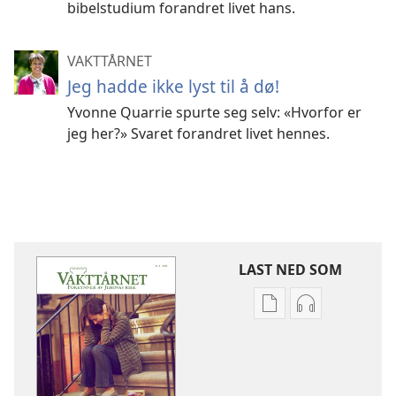
bibelstudium forandret livet hans.
VAKTTÅRNET
Jeg hadde ikke lyst til å dø!
Yvonne Quarrie spurte seg selv: «Hvorfor er
jeg her?» Svaret forandret livet hennes.
LAST NED SOM
Nedlastingsalterna
Nedlastingsal
for
for
publikasjoner
lyd
VAKTTÅRNET
VAKTTÅRNET