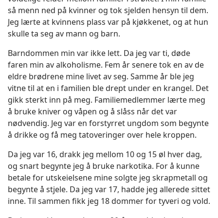
så menn ned på kvinner og tok sjelden hensyn til dem.
Jeg lærte at kvinnens plass var på kjøkkenet, og at hun
skulle ta seg av mann og barn.
Barndommen min var ikke lett. Da jeg var ti, døde
faren min av alkoholisme. Fem år senere tok en av de
eldre brødrene mine livet av seg. Samme år ble jeg
vitne til at en i familien ble drept under en krangel. Det
gikk sterkt inn på meg. Familiemedlemmer lærte meg
å bruke kniver og våpen og å slåss når det var
nødvendig. Jeg var en forstyrret ungdom som begynte
å drikke og få meg tatoveringer over hele kroppen.
Da jeg var 16, drakk jeg mellom 10 og 15 øl hver dag,
og snart begynte jeg å bruke narkotika. For å kunne
betale for utskeielsene mine solgte jeg skrapmetall og
begynte å stjele. Da jeg var 17, hadde jeg allerede sittet
inne. Til sammen fikk jeg 18 dommer for tyveri og vold.