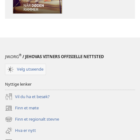
Når
Når
døden
døden
rammer
rammer
®
JW.ORG
/ JEHOVAS VITNERS OFFISIELLE NETTSTED
Velg utseende
Nyttige lenker
Vil du ha et besøk?
Finn et møte
(åpner
nytt
Finn et regionalt stevne
(åpner
vindu)
nytt
Hva er nytt
vindu)