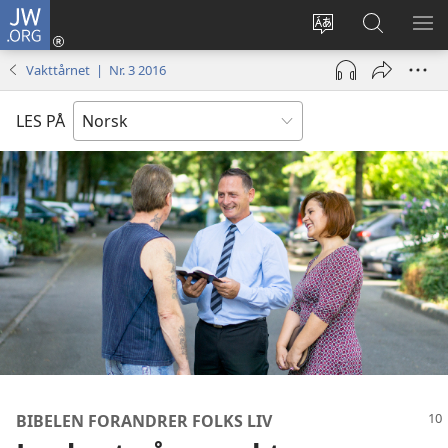
JW.ORG
Logg
inn
Endre
Søk
VIS
(åpner
språk
på
ME
Vakttårnet | Nr. 3 2016
nytt
JW.ORG
vindu)
LES PÅ
BIBELEN FORANDRER FOLKS LIV