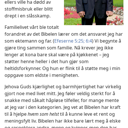
ellers ville ha dødd av
stoffmisbruk eller blitt
drept i en slåsskamp.
Familielivet vårt ble totalt
forandret av det Bibelen lærer om det ansvaret jeg har
som ektemann og far. (
Efeserne 5:25;
6:4
) Vi begynte å
gjøre ting sammen som familie. Nå krever jeg ikke
lenger at kona bare skal være på kjøkkenet – jeg
støtter henne heller i det hun gjør som
heltidsforkynner. Og hun er flink til å støtte meg i min
oppgave som eldste i menigheten.
Jehova Guds kjærlighet og barmhjertighet har virkelig
gjort noe med livet mitt. Jeg føler veldig sterkt for å
snakke med såkalt håpløse tilfeller, for mange mente
at jeg var i den kategorien. Jeg vet at Bibelen har kraft
til å hjelpe
hvem som helst
til å kunne leve et rent og
meningsfylt liv. Bibelen har ikke bare lært meg å elske
og respektere andre, menn
og
kvinner, men den har