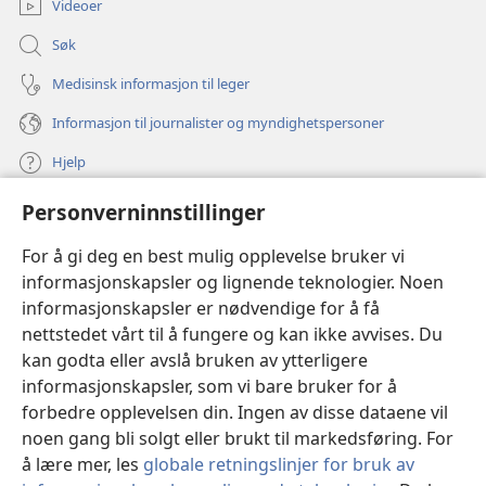
Videoer
Søk
Medisinsk informasjon til leger
Informasjon til journalister og myndighetspersoner
Hjelp
Personverninnstillinger
Bidrag
(åpner
nytt
For å gi deg en best mulig opplevelse bruker vi
vindu)
Watchtower ONLINE LIBRARY™
informasjonskapsler og lignende teknologier. Noen
(åpner
informasjonskapsler er nødvendige for å få
nytt
®
JW Hub
vindu)
nettstedet vårt til å fungere og kan ikke avvises. Du
(åpner
nytt
kan godta eller avslå bruken av ytterligere
®
JW Library
vindu)
informasjonskapsler, som vi bare bruker for å
forbedre opplevelsen din. Ingen av disse dataene vil
Watchtower Library
noen gang bli solgt eller brukt til markedsføring. For
å lære mer, les
globale retningslinjer for bruk av