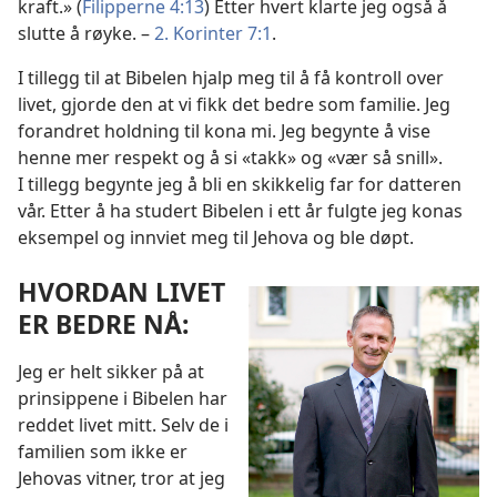
kraft.» (
Filipperne 4:13
) Etter hvert klarte jeg også å
slutte å røyke. –
2. Korinter 7:1
.
I tillegg til at Bibelen hjalp meg til å få kontroll over
livet, gjorde den at vi fikk det bedre som familie. Jeg
forandret holdning til kona mi. Jeg begynte å vise
henne mer respekt og å si «takk» og «vær så snill».
I tillegg begynte jeg å bli en skikkelig far for datteren
vår. Etter å ha studert Bibelen i ett år fulgte jeg konas
eksempel og innviet meg til Jehova og ble døpt.
HVORDAN LIVET
ER BEDRE NÅ:
Jeg er helt sikker på at
prinsippene i Bibelen har
reddet livet mitt. Selv de i
familien som ikke er
Jehovas vitner, tror at jeg