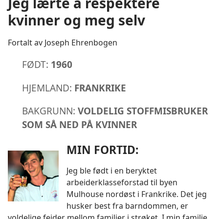
Jeg lærte å respektere
kvinner og meg selv
Fortalt av Joseph Ehrenbogen
FØDT:
1960
HJEMLAND:
FRANKRIKE
BAKGRUNN:
VOLDELIG STOFFMISBRUKER
SOM SÅ NED PÅ KVINNER
MIN FORTID:
Jeg ble født i en beryktet
arbeiderklasseforstad til byen
Mulhouse nordøst i Frankrike. Det jeg
husker best fra barndommen, er
voldelige feider mellom familier i strøket. I min familie