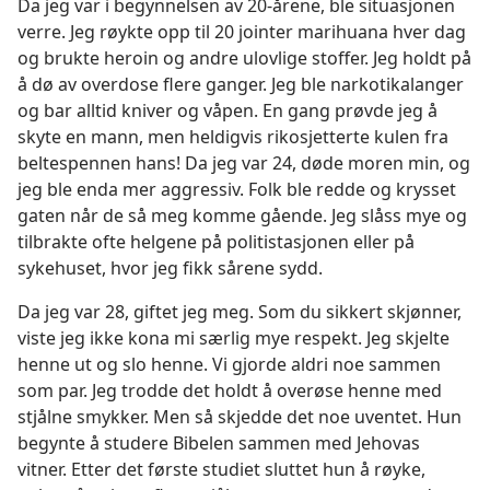
Da jeg var i begynnelsen av 20-årene, ble situasjonen
verre. Jeg røykte opp til 20 jointer marihuana hver dag
og brukte heroin og andre ulovlige stoffer. Jeg holdt på
å dø av overdose flere ganger. Jeg ble narkotikalanger
og bar alltid kniver og våpen. En gang prøvde jeg å
skyte en mann, men heldigvis rikosjetterte kulen fra
beltespennen hans! Da jeg var 24, døde moren min, og
jeg ble enda mer aggressiv. Folk ble redde og krysset
gaten når de så meg komme gående. Jeg slåss mye og
tilbrakte ofte helgene på politistasjonen eller på
sykehuset, hvor jeg fikk sårene sydd.
Da jeg var 28, giftet jeg meg. Som du sikkert skjønner,
viste jeg ikke kona mi særlig mye respekt. Jeg skjelte
henne ut og slo henne. Vi gjorde aldri noe sammen
som par. Jeg trodde det holdt å overøse henne med
stjålne smykker. Men så skjedde det noe uventet. Hun
begynte å studere Bibelen sammen med Jehovas
vitner. Etter det første studiet sluttet hun å røyke,