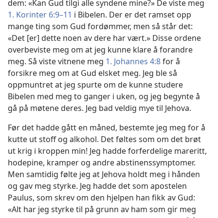
dem: «Kan Gud tilgi alle syndene mine?» De viste meg
1. Korinter 6:9–11
i Bibelen. Der er det ramset opp
mange ting som Gud fordømmer, men så står det:
«Det [er] dette noen av dere har vært.» Disse ordene
overbeviste meg om at jeg kunne klare å forandre
meg. Så viste vitnene meg
1. Johannes 4:8
for å
forsikre meg om at Gud elsket meg. Jeg ble så
oppmuntret at jeg spurte om de kunne studere
Bibelen med meg to ganger i uken, og jeg begynte å
gå på møtene deres. Jeg bad veldig mye til Jehova.
Før det hadde gått en måned, bestemte jeg meg for å
kutte ut stoff og alkohol. Det føltes som om det brøt
ut krig i kroppen min! Jeg hadde forferdelige mareritt,
hodepine, kramper og andre abstinenssymptomer.
Men samtidig følte jeg at Jehova holdt meg i hånden
og gav meg styrke. Jeg hadde det som apostelen
Paulus, som skrev om den hjelpen han fikk av Gud:
«Alt har jeg styrke til på grunn av ham som gir meg