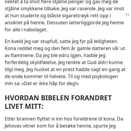
nektet å ta imot flere stjålne penger og gav meg de
stjålne smykkene tilbake. Jeg var rasende. Jeg var imot
at hun studerte og blåste
sigarettrøyk rett opp i
ansiktet på henne. Dessuten latterliggjorde jeg henne
for alle i nabolaget.
En kveld jeg var stupfull, satte jeg fyr på leiligheten.
Kona reddet meg og den fem år gamle datteren vår ut
av flammene. Da jeg ble edru igjen, hadde jeg
forferdelig skyldfølelse. Jeg tenkte at Gud aldri kunne
tilgi meg. Jeg husket at en prest hadde sagt en gang at
de onde kommer til helvete. Til og med psykologen
min sa: «Det er ikke håp for deg!»
HVORDAN BIBELEN FORANDRET
LIVET MITT:
Etter brannen flyttet vi inn hos foreldrene til kona. Da
Jehovas vitner kom for å besøke henne, spurte jeg