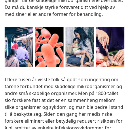
ganger får de skadelige mikroorganismene overtaket.
Da må du kanskje styrke forsvaret ditt ved hjelp av
medisiner eller andre former for behandling.
I flere tusen år visste folk så godt som ingenting om
farene forbundet med skadelige mikroorganismer og
andre små skadelige organismer. Men på 1800-tallet
slo forskere fast at det er en sammenheng mellom
slike organismer og sykdom, og man ble bedre i stand
til å beskytte seg. Siden den gang har medisinske
forskere eliminert eller betydelig redusert risikoen for
å bli smittet av enkelte infeksjonssykdommer, for