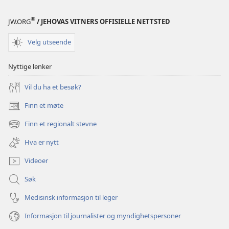
®
JW.ORG
/ JEHOVAS VITNERS OFFISIELLE NETTSTED
Velg utseende
Nyttige lenker
Vil du ha et besøk?
Finn et møte
(åpner
nytt
Finn et regionalt stevne
(åpner
vindu)
nytt
Hva er nytt
vindu)
Videoer
Søk
Medisinsk informasjon til leger
Informasjon til journalister og myndighetspersoner