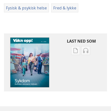
Fysisk & psykisk helse
Fred & lykke
LAST NED SOM
Nedlastingsalterna
Nedlastingsal
for
for
publikasjoner
lyd
VÅKN
VÅKN
OPP!
OPP!
Sykdom
Sykdom
–
–
hvordan
hvordan
redusere
redusere
risikoen
risikoen