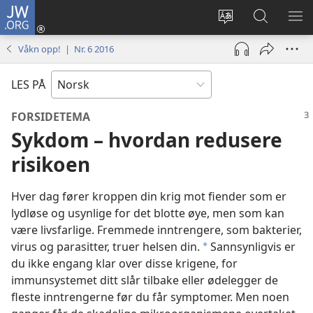
JW.ORG
Logg
inn
Endre
Søk
VIS
(åpner
språk
på
ME
Våkn opp! | Nr. 6 2016
nytt
JW.ORG
vindu)
LES PÅ
FORSIDETEMA
Sykdom – hvordan redusere
risikoen
Hver dag fører kroppen din krig mot fiender som er
lydløse og usynlige for det blotte øye, men som kan
være livsfarlige. Fremmede inntrengere, som bakterier,
virus og parasitter, truer helsen din.
Sannsynligvis er
a
du ikke engang klar over disse krigene, for
immunsystemet ditt slår tilbake eller ødelegger de
fleste inntrengerne før du får symptomer. Men noen