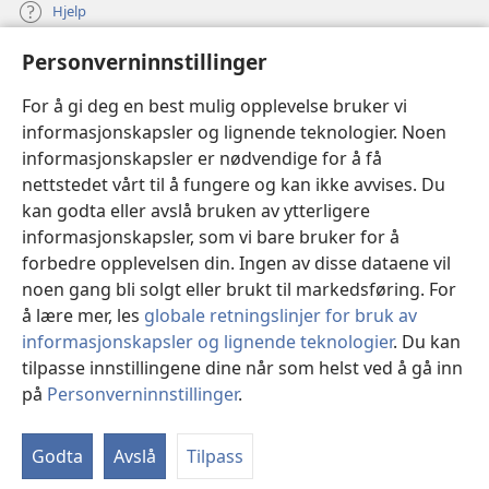
Hjelp
Personverninnstillinger
Bidrag
(åpner
nytt
For å gi deg en best mulig opplevelse bruker vi
vindu)
Watchtower ONLINE LIBRARY™
informasjonskapsler og lignende teknologier. Noen
(åpner
informasjonskapsler er nødvendige for å få
nytt
®
JW Hub
vindu)
nettstedet vårt til å fungere og kan ikke avvises. Du
(åpner
nytt
kan godta eller avslå bruken av ytterligere
®
JW Library
vindu)
informasjonskapsler, som vi bare bruker for å
forbedre opplevelsen din. Ingen av disse dataene vil
Watchtower Library
noen gang bli solgt eller brukt til markedsføring. For
å lære mer, les
globale retningslinjer for bruk av
informasjonskapsler og lignende teknologier
. Du kan
tilpasse innstillingene dine når som helst ved å gå inn
Copyright
© 2026 Watch Tower Bible and Tract Society of Pennsylvania.
på
Personverninnstillinger
.
Vi
VILKÅR FOR BRUK
|
PERSONVERN
|
PERSONVERNINNSTILLINGER
in
Godta
Avslå
Tilpass