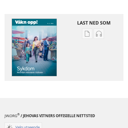
LAST NED SOM
Nedlastingsalterna
Nedlastingsal
for
for
publikasjoner
lyd
VÅKN
VÅKN
OPP!
OPP!
Sykdom
Sykdom
–
–
hvordan
hvordan
redusere
redusere
risikoen
risikoen
®
JW.ORG
/ JEHOVAS VITNERS OFFISIELLE NETTSTED
Velg utseende