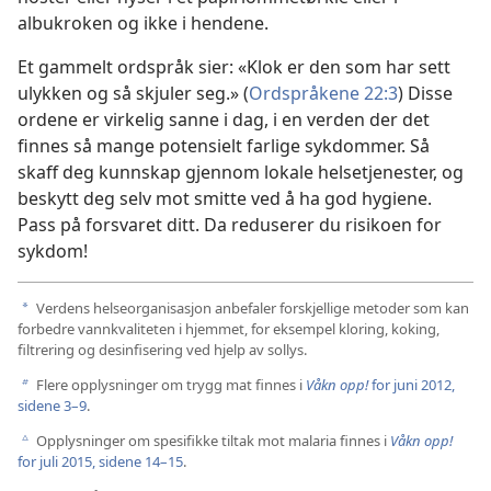
albukroken og ikke i hendene.
Et gammelt ordspråk sier: «Klok er den som har sett
ulykken og så skjuler seg.» (
Ordspråkene 22:3
) Disse
ordene er virkelig sanne i dag, i en verden der det
finnes så mange potensielt farlige sykdommer. Så
skaff deg kunnskap gjennom lokale helsetjenester, og
beskytt deg selv mot smitte ved å ha god hygiene.
Pass på forsvaret ditt. Da reduserer du risikoen for
sykdom!
Verdens helseorganisasjon anbefaler forskjellige metoder som kan
a
forbedre vannkvaliteten i hjemmet, for eksempel kloring, koking,
filtrering og desinfisering ved hjelp av sollys.
Flere opplysninger om trygg mat finnes i
Våkn opp!
for juni 2012,
b
sidene 3–9
.
Opplysninger om spesifikke tiltak mot malaria finnes i
Våkn opp!
c
for juli 2015, sidene 14–15
.