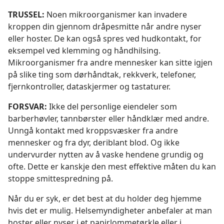
TRUSSEL:
Noen mikroorganismer kan invadere
kroppen din gjennom dråpesmitte når andre nyser
eller hoster. De kan også spres ved hudkontakt, for
eksempel ved klemming og håndhilsing.
Mikroorganismer fra andre mennesker kan sitte igjen
på slike ting som dørhåndtak, rekkverk, telefoner,
fjernkontroller, dataskjermer og tastaturer.
FORSVAR:
Ikke del personlige eiendeler som
barberhøvler, tannbørster eller håndklær med andre.
Unngå kontakt med kroppsvæsker fra andre
mennesker og fra dyr, deriblant blod. Og ikke
undervurder nytten av å vaske hendene grundig og
ofte. Dette er kanskje den mest effektive måten du kan
stoppe smittespredning på.
Når du er syk, er det best at du holder deg hjemme
hvis det er mulig. Helsemyndigheter anbefaler at man
hoster eller nyser i et papirlommetørkle eller i