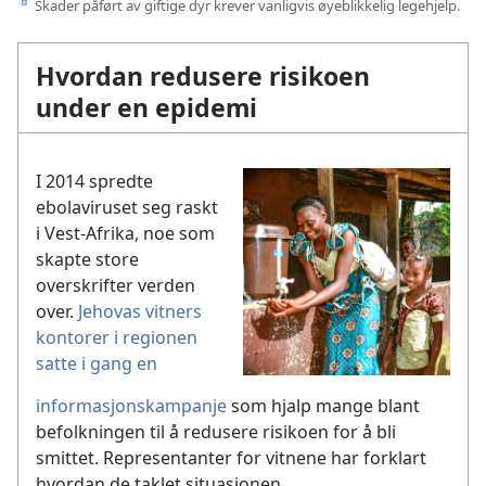
Skader påført av giftige dyr krever vanligvis øyeblikkelig legehjelp.
d
Hvordan redusere risikoen
under en epidemi
I 2014 spredte
ebolaviruset seg raskt
i Vest-Afrika, noe som
skapte store
overskrifter verden
over.
Jehovas vitners
kontorer i regionen
satte i gang en
informasjonskampanje
som hjalp mange blant
befolkningen til å redusere risikoen for å bli
smittet. Representanter for vitnene har forklart
hvordan de taklet situasjonen.