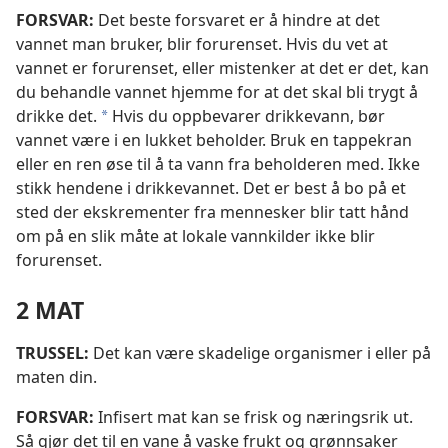
FORSVAR:
Det beste forsvaret er å hindre at det
vannet man bruker, blir forurenset. Hvis du vet at
vannet er forurenset, eller mistenker at det er det, kan
du behandle vannet hjemme for at det skal bli trygt å
drikke det.
Hvis du oppbevarer drikkevann, bør
a
vannet være i en lukket beholder. Bruk en tappekran
eller en ren øse til å ta vann fra beholderen med. Ikke
stikk hendene i drikkevannet. Det er best å bo på et
sted der ekskrementer fra mennesker blir tatt hånd
om på en slik måte at lokale vannkilder ikke blir
forurenset.
2 MAT
TRUSSEL:
Det kan være skadelige organismer i eller på
maten din.
FORSVAR:
Infisert mat kan se frisk og næringsrik ut.
Så gjør det til en vane å vaske frukt og grønnsaker