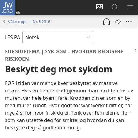
JW.ORG
Logg
inn
Endre
Søk
VIS
(åpner
språk
på
ME
Våkn opp! | Nr. 6 2016
nytt
JW.ORG
vindu)
LES PÅ
FORSIDETEMA | SYKDOM – HVORDAN REDUSERE
RISIKOEN
Beskytt deg mot sykdom
FØR i tiden var mange byer beskyttet av massive
murer. Hvis en fiende brøt gjennom bare en liten del av
muren, var hele byen i fare. Kroppen din er som en by
med murer rundt. Hvor godt forsvarsverket ditt er, har
mye å si for hvor frisk du er. Tenk over fem elementer
som kan utsette deg for smitte, og hvordan du kan
beskytte deg så godt som mulig.