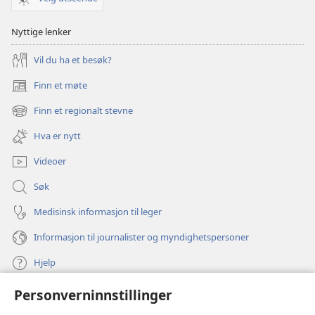
Nyttige lenker
Vil du ha et besøk?
Finn et møte
(åpner
nytt
Finn et regionalt stevne
(åpner
vindu)
nytt
Hva er nytt
vindu)
Videoer
Søk
Medisinsk informasjon til leger
Informasjon til journalister og myndighetspersoner
Hjelp
Personverninnstillinger
Bidrag
(åpner