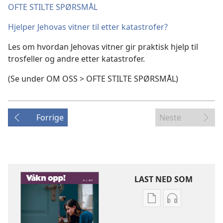
OFTE STILTE SPØRSMÅL
Hjelper Jehovas vitner til etter katastrofer?
Les om hvordan Jehovas vitner gir praktisk hjelp til
trosfeller og andre etter katastrofer.
(Se under OM OSS > OFTE STILTE SPØRSMÅL)
Forrige
Neste
LAST NED SOM
Nedlastingsalterna
Nedlastingsal
for
for