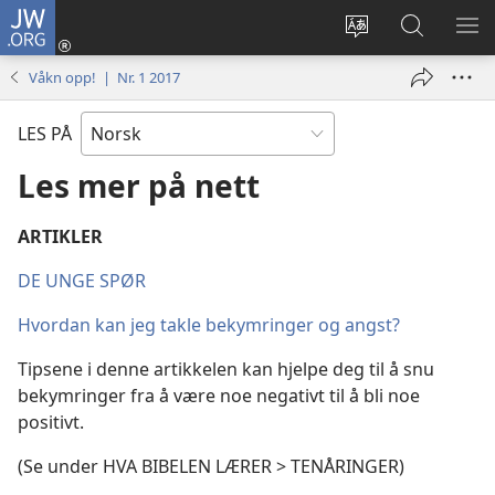
JW.ORG
Logg
inn
Endre
Søk
VIS
(åpner
språk
på
ME
Våkn opp! | Nr. 1 2017
nytt
JW.ORG
vindu)
LES PÅ
Les mer på nett
ARTIKLER
DE UNGE SPØR
Hvordan kan jeg takle bekymringer og angst?
Tipsene i denne artikkelen kan hjelpe deg til å snu
bekymringer fra å være noe negativt til å bli noe
positivt.
(Se under HVA BIBELEN LÆRER > TENÅRINGER)