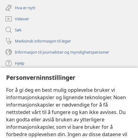
nytt
Hva er nytt
vindu)
Videoer
Søk
Medisinsk informasjon til leger
Informasjon til journalister og myndighetspersoner
Hjelp
Personverninnstillinger
Bidrag
(åpner
nytt
For å gi deg en best mulig opplevelse bruker vi
vindu)
Watchtower ONLINE LIBRARY™
informasjonskapsler og lignende teknologier. Noen
(åpner
informasjonskapsler er nødvendige for å få
nytt
®
JW Hub
vindu)
nettstedet vårt til å fungere og kan ikke avvises. Du
(åpner
nytt
kan godta eller avslå bruken av ytterligere
®
JW Library
vindu)
informasjonskapsler, som vi bare bruker for å
forbedre opplevelsen din. Ingen av disse dataene vil
Watchtower Library