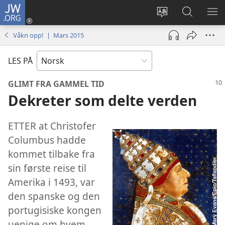
JW.ORG
Logg
inn
Endre
Søk
VIS
(åpner
språk
på
ME
Våkn opp! | Mars 2015
nytt
JW.ORG
vindu)
LES PÅ
GLIMT FRA GAMMEL TID
Dekreter som delte verden
ETTER at Christofer
Columbus hadde
kommet tilbake fra
sin første reise til
Amerika i 1493, var
den spanske og den
portugisiske kongen
uenige om hvem