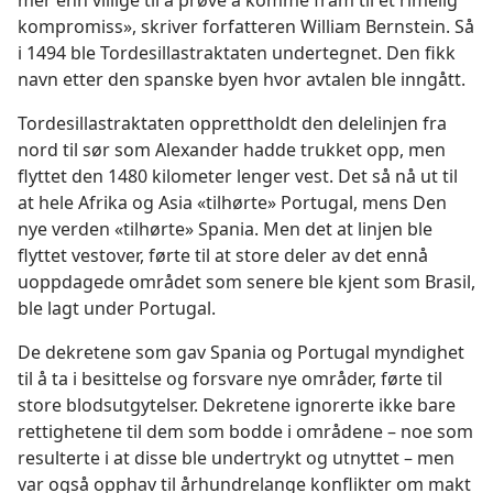
kompromiss», skriver forfatteren William Bernstein. Så
i 1494 ble Tordesillastraktaten undertegnet. Den fikk
navn etter den spanske byen hvor avtalen ble inngått.
Tordesillastraktaten opprettholdt den delelinjen fra
nord til sør som Alexander hadde trukket opp, men
flyttet den 1480 kilometer lenger vest. Det så nå ut til
at hele Afrika og Asia «tilhørte» Portugal, mens Den
nye verden «tilhørte» Spania. Men det at linjen ble
flyttet vestover, førte til at store deler av det ennå
uoppdagede området som senere ble kjent som Brasil,
ble lagt under Portugal.
De dekretene som gav Spania og Portugal myndighet
til å ta i besittelse og forsvare nye områder, førte til
store blodsutgytelser. Dekretene ignorerte ikke bare
rettighetene til dem som bodde i områdene – noe som
resulterte i at disse ble undertrykt og utnyttet – men
var også opphav til århundrelange konflikter om makt