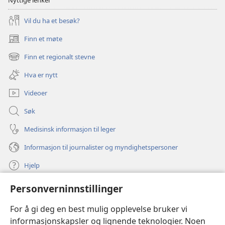
Nyttige lenker
Vil du ha et besøk?
Finn et møte
(åpner
nytt
Finn et regionalt stevne
(åpner
vindu)
nytt
Hva er nytt
vindu)
Videoer
Søk
Medisinsk informasjon til leger
Informasjon til journalister og myndighetspersoner
Hjelp
Personverninnstillinger
Bidrag
(åpner
nytt
For å gi deg en best mulig opplevelse bruker vi
vindu)
Watchtower ONLINE LIBRARY™
informasjonskapsler og lignende teknologier. Noen
(åpner