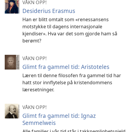
VÅKN OPP!
Desiderius Erasmus
Han er blitt omtalt som «renessansens
motstykke til dagens internasjonale
kjendiser». Hva var det som gjorde ham så
berømt?
VÅKN OPP!
Glimt fra gammel tid: Aristoteles
Læren til denne filosofen fra gammel tid har
hatt stor innflytelse på kristendommens
læresetninger.
VÅKN OPP!
Glimt fra gammel tid: Ignaz
Semmelweis
Alle familier i vår tid står i takknemlighetsgjeld