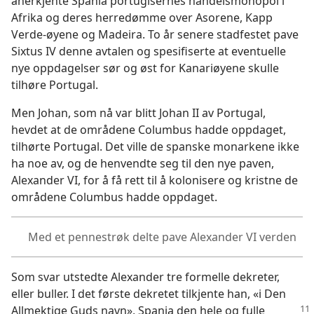
anerkjente Spania portugisernes handelsmonopol i
Afrika og deres herredømme over Asorene, Kapp
Verde-øyene og Madeira. To år senere stadfestet pave
Sixtus IV denne avtalen og spesifiserte at eventuelle
nye oppdagelser sør og øst for Kanariøyene skulle
tilhøre Portugal.
Men Johan, som nå var blitt Johan II av Portugal,
hevdet at de områdene Columbus hadde oppdaget,
tilhørte Portugal. Det ville de spanske monarkene ikke
ha noe av, og de henvendte seg til den nye paven,
Alexander VI, for å få rett til å kolonisere og kristne de
områdene Columbus hadde oppdaget.
Med et pennestrøk delte pave Alexander VI verden
Som svar utstedte Alexander tre formelle dekreter,
eller buller. I det første dekretet tilkjente han, «i Den
Allmektige
Guds navn», Spania den hele og fulle