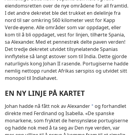
eiendomsretten over de nye områdene for all framtid.
I det andre dekretet ble det trukket en delelinje fra
nord til sør omkring 560 kilometer vest for Kapp
Verde-øyene. Alle områder som var oppdaget, eller
kom til å bli oppdaget, vest for linjen, tilhørte Spania,
sa Alexander. Med et pennestrøk delte paven verden!
Det tredje dekretet utvidet tilsynelatende Spanias
innflytelse så langt østover som til India. Dette gjorde
naturligvis kong Johan II rasende. Portugiserne hadde
nemlig nettopp rundet Afrikas sørspiss og utvidet sitt
monopol til Indiahavet.
EN NY LINJE PÅ KARTET
Johan hadde nå fått nok av Alexander
og forhandlet
*
direkte med Ferdinand og Isabella. «De spanske
monarkene, som fryktet de hensynsløse portugiserne
og hadde nok med å ta seg av Den nye verden, var
mer enn villige til å prøve å komme fram til et rimelig