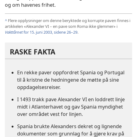
og om havenes frihet.
^
Flere opplysninger om denne beryktede og korrupte paven finnes i
artikkelen «Alexander VI – en pave som Roma ikke glemmer» i
Vakttårnet
for 15. juni 2003, sidene 26–29
.
RASKE FAKTA
En rekke paver oppfordret Spania og Portugal
til å kristne de hedningene de møtte på sine
oppdagelsesreiser.
I 1493 trakk pave Alexander VI en loddrett linje
midt i Atlanterhavet og gav Spania myndighet
over området vest for linjen.
Spania brukte Alexanders dekret og lignende
dokumenter som grunnlag for å gjøre krav på