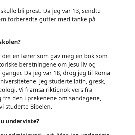
kulle bli prest. Da jeg var 13, sendte
som forberedte gutter med tanke på
skolen?
var det en lærer som gav meg en bok som
toriske beretningene om Jesu liv og
e ganger. Da jeg var 18, drog jeg til Roma
iversitetene. Jeg studerte latin, gresk,
teologi. Vi framsa riktignok vers fra
g fra den i prekenene om søndagene,
vi studerte Bibelen.
du underviste?