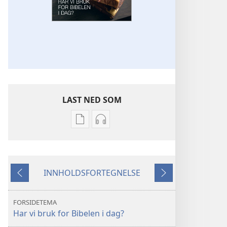
LAST NED SOM
Nedlastingsalternativer
Nedlastingsalternativer
for
for
publikasjoner
lyd
VÅKN
VÅKN
INNHOLDSFORTEGNELSE
OPP!
OPP!
Forrige
Neste
Har
Har
vi
vi
FORSIDETEMA
bruk
bruk
Har vi bruk for Bibelen i dag?
for
for