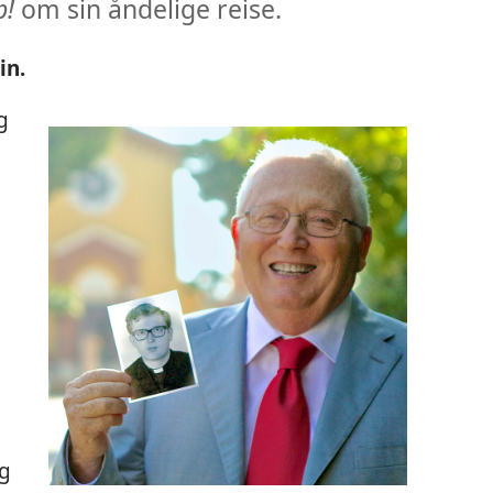
p!
om sin åndelige reise.
in.
g
og