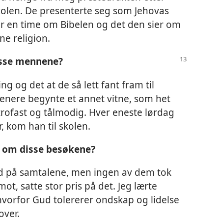
kolen. De presenterte seg som Jehovas
er en time om Bibelen og det den sier om
e religion.
disse mennene?
g og det at de så lett fant fram til
. Senere begynte et annet vitne, som het
rofast og tålmodig. Hver eneste lørdag
, kom han til skolen.
e om disse besøkene?
med på samtalene, men ingen av dem tok
mot, satte stor pris på det. Jeg lærte
 hvorfor Gud tolererer ondskap og lidelse
over.