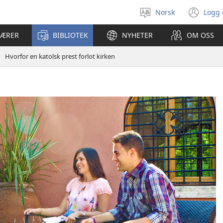
Norsk
Logg 
Velg
(åp
språk
nyt
LÆRER
BIBLIOTEK
NYHETER
OM OSS
vin
Hvorfor en katolsk prest forlot kirken