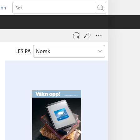
inn
ner
Søk
t
du)
LES PÅ