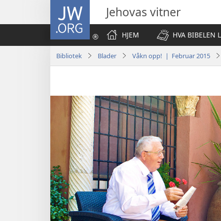
JW.ORG
Jehovas vitner
HJEM
HVA BIBELEN 
Bibliotek
Blader
Våkn opp! | Februar 2015