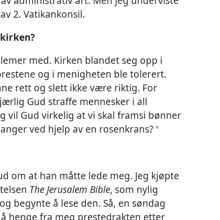
 av administrativ art. Men jeg underviste
av 2. Vatikankonsil.
 kirken?
blemer med. Kirken blandet seg opp i
 prestene og i menigheten ble tolerert.
e rett og slett ikke være riktig. For
rlig Gud straffe mennesker i all
 vil Gud virkelig at vi skal framsi bønner
anger ved hjelp av en rosenkrans?
*
Gud om at han måtte lede meg. Jeg kjøpte
ttelsen
The Jerusalem Bible
, som nylig
og begynte å lese den. Så, en søndag
 å henge fra meg prestedrakten etter