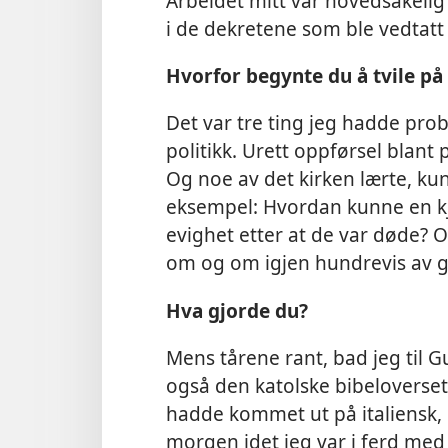
Arbeidet mitt var hovedsakelig
i de dekretene som ble vedtatt 
Hvorfor begynte du å tvile på
Det var tre ting jeg hadde pro
politikk. Urett oppførsel blant
Og noe av det kirken lærte, kunn
eksempel: Hvordan kunne en kjæ
evighet etter at de var døde? Og
om og om igjen hundrevis av g
Hva gjorde du?
Mens tårene rant, bad jeg til 
også den katolske bibeloverse
hadde kommet ut på italiensk, 
morgen idet jeg var i ferd med