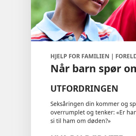
HJELP FOR FAMILIEN | FORE
Når barn spør o
UTFORDRINGEN
Seksåringen din kommer og spø
overrumplet og tenker: «Er han 
si til ham om døden?»