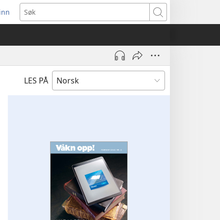
inn
ner
Søk
t
du)
LES PÅ