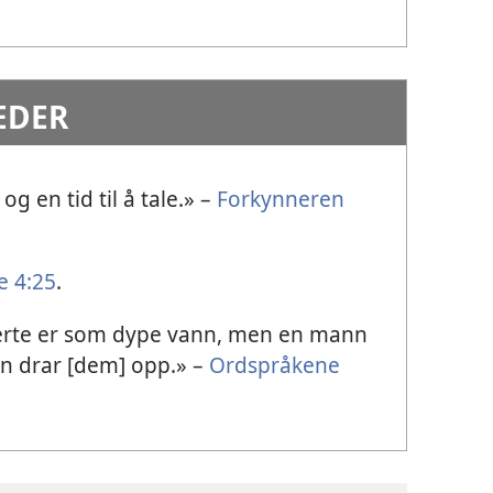
EDER
e og en tid til å tale.» –
Forkynneren
e 4:25
.
erte er som dype vann, men en mann
n drar [dem] opp.» –
Ordspråkene