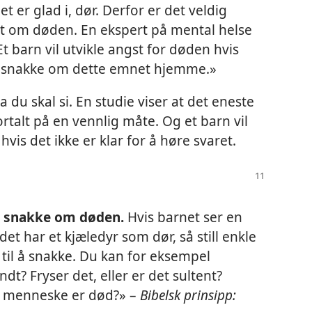
t er glad i, dør. Derfor er det veldig
et om døden. En ekspert på mental helse
t barn vil utvikle angst for døden hvis
il å snakke om dette emnet hjemme.»
 du skal si. En studie viser at det eneste
ortalt på en vennlig måte. Og et barn vil
 hvis det ikke er klar for å høre svaret.
 å snakke om døden.
Hvis barnet ser en
 det har et kjæledyr som dør, så still enkle
il å snakke. Du kan for eksempel
dt? Fryser det, eller er det sultent?
 et menneske er død?» –
Bibelsk prinsipp: