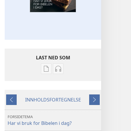
LAST NED SOM
Nedlastingsalternativer
Nedlastingsalternativer
for
for
publikasjoner
lyd
VÅKN
VÅKN
INNHOLDSFORTEGNELSE
OPP!
OPP!
Forrige
Neste
Har
Har
vi
vi
FORSIDETEMA
bruk
bruk
Har vi bruk for Bibelen i dag?
for
for