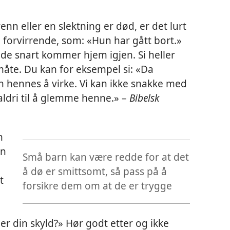
enn eller en slektning er død, er det lurt
 forvirrende, som: «Hun har gått bort.»
øde snart kommer hjem igjen. Si heller
måte. Du kan for eksempel si: «Da
 hennes å virke. Vi kan ikke snakke med
ldri til å glemme henne.» –
Bibelsk
n
nn
Små barn kan være redde for at det
å dø er smittsomt, så pass på å
t
forsikre dem om at de er trygge
 er din skyld?» Hør godt etter og ikke