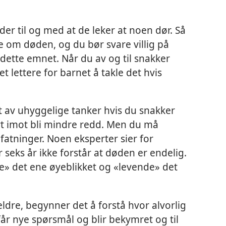
er til og med at de leker at noen dør. Så
e om døden, og du bør svare villig på
 dette emnet. Når du av og til snakker
t lettere for barnet å takle det hvis
get av uhyggelige tanker hvis du snakker
rt imot bli mindre redd. Men du må
atninger. Noen eksperter sier for
eks år ikke forstår at døden er endelig.
e» det ene øyeblikket og «levende» det
 eldre, begynner det å forstå hvor alvorlig
får nye spørsmål og blir bekymret og til