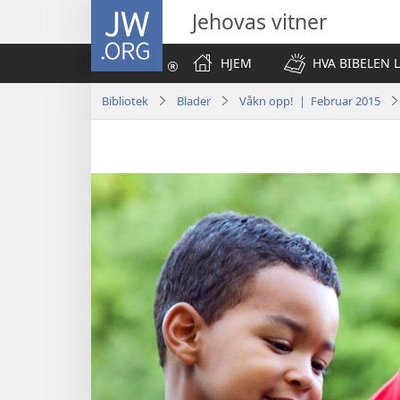
JW.ORG
Jehovas vitner
HJEM
HVA BIBELEN 
Bibliotek
Blader
Våkn opp! | Februar 2015