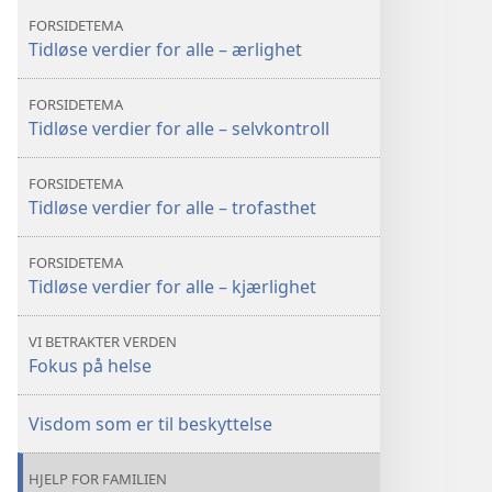
Bibelen
Bibelen
FORSIDETEMA
i
i
Tidløse verdier for alle – ærlighet
dag?
dag?
FORSIDETEMA
Tidløse verdier for alle – selvkontroll
FORSIDETEMA
Tidløse verdier for alle – trofasthet
FORSIDETEMA
Tidløse verdier for alle – kjærlighet
VI BETRAKTER VERDEN
Fokus på helse
Visdom som er til beskyttelse
HJELP FOR FAMILIEN