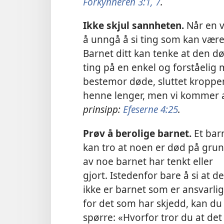
Forkynneren 3:1,
7
.
Ikke skjul sannheten.
Når en v
å unngå å si ting som kan være
Barnet ditt kan tenke at den d
ting på en enkel og forståelig 
bestemor døde, sluttet kroppen
henne lenger, men vi kommer a
prinsipp:
Efeserne 4:25
.
Prøv å berolige barnet.
Et bar
kan tro at noen er død på gru
av noe barnet har tenkt eller
gjort. Istedenfor bare å si at de
ikke er barnet som er ansvarlig
for det som har skjedd, kan du
spørre: «Hvorfor tror du at det