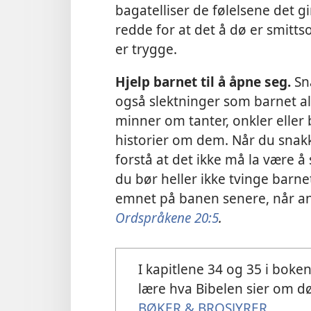
bagatelliser de følelsene det g
redde for at det å dø er smitt
er trygge.
Hjelp barnet til å åpne seg.
Sn
også slektninger som barnet al
minner om tanter, onkler elle
historier om dem. Når du snakk
forstå at det ikke må la være 
du bør heller ikke tvinge barnet
emnet på banen senere, når an
Ordspråkene 20:5
.
I kapitlene 34 og 35 i boke
lære hva Bibelen sier om 
BØKER & BROSJYRER