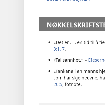
NØKKELSKRIFTST
«Det er . . . en tid til å ti
3:1,
7
.
«Tal sannhet.» –
Efesern
«Tankene i en manns hj
som har skjelneevne, ha
20:5
, fotnote.