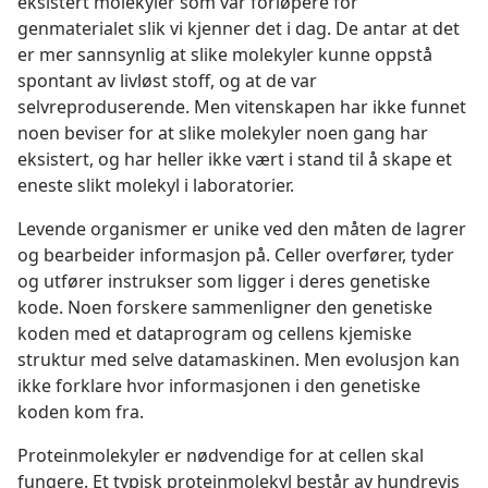
eksistert molekyler som var forløpere for
genmaterialet slik vi kjenner det i dag. De antar at det
er mer sannsynlig at slike molekyler kunne oppstå
spontant av livløst stoff, og at de var
selvreproduserende. Men vitenskapen har ikke funnet
noen beviser for at slike molekyler noen gang har
eksistert, og har heller ikke vært i stand til å skape et
eneste slikt molekyl i laboratorier.
Levende organismer er unike ved den måten de lagrer
og bearbeider informasjon på. Celler overfører, tyder
og utfører instrukser som ligger i deres genetiske
kode. Noen forskere sammenligner den genetiske
koden med et dataprogram og cellens kjemiske
struktur med selve datamaskinen. Men evolusjon kan
ikke forklare hvor informasjonen i den genetiske
koden kom fra.
Proteinmolekyler er nødvendige for at cellen skal
fungere. Et typisk proteinmolekyl består av hundrevis