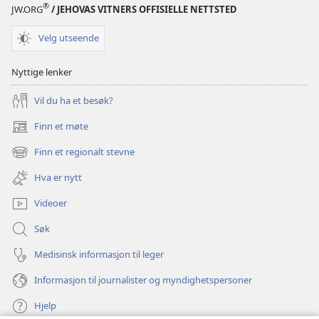
®
JW.ORG
/ JEHOVAS VITNERS OFFISIELLE NETTSTED
Velg utseende
Nyttige lenker
Vil du ha et besøk?
Finn et møte
(åpner
nytt
Finn et regionalt stevne
(åpner
vindu)
nytt
Hva er nytt
vindu)
Videoer
Søk
Medisinsk informasjon til leger
Informasjon til journalister og myndighetspersoner
Hjelp