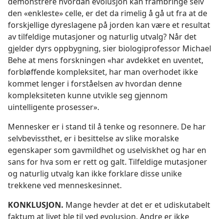
demonstrere hvordan evolusjon kan frambringe selv
den «enkleste» celle, er det da rimelig å gå ut fra at de
forskjellige dyreslagene på jorden kan være et resultat
av tilfeldige mutasjoner og naturlig utvalg? Når det
gjelder dyrs oppbygning, sier biologiprofessor Michael
Behe at mens forskningen «har avdekket en uventet,
forbløffende kompleksitet, har man overhodet ikke
kommet lenger i forståelsen av hvordan denne
kompleksiteten kunne utvikle seg gjennom
uintelligente prosesser».
Mennesker er i stand til å tenke og resonnere. De har
selvbevissthet, er i besittelse av slike moralske
egenskaper som gavmildhet og uselviskhet og har en
sans for hva som er rett og galt. Tilfeldige mutasjoner
og naturlig utvalg kan ikke forklare disse unike
trekkene ved menneskesinnet.
KONKLUSJON.
Mange hevder at det er et udiskutabelt
faktum at livet ble til ved evolusjon. Andre er ikke