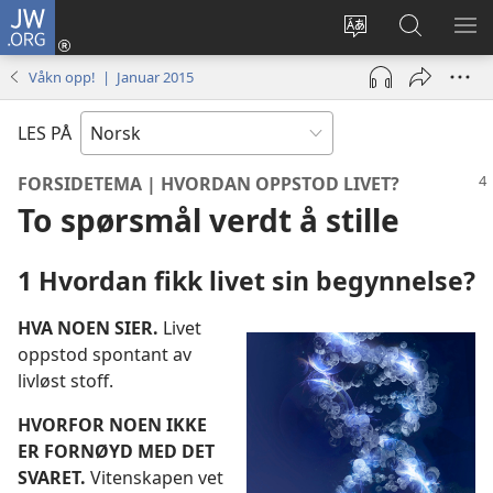
JW.ORG
Logg
inn
Endre
Søk
VIS
(åpner
språk
på
ME
Våkn opp! | Januar 2015
nytt
JW.ORG
vindu)
LES PÅ
FORSIDETEMA | HVORDAN OPPSTOD LIVET?
To spørsmål verdt å stille
1 Hvordan fikk livet sin begynnelse?
HVA NOEN SIER.
Livet
oppstod spontant av
livløst stoff.
HVORFOR NOEN IKKE
ER FORNØYD MED DET
SVARET.
Vitenskapen vet