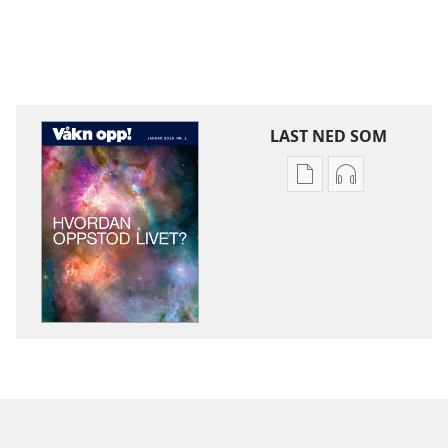
LAST NED SOM
Nedlastingsalterna
Nedlastingsal
for
for
publikasjoner
lyd
VÅKN
VÅKN
OPP!
OPP!
Hvordan
Hvordan
oppstod
oppstod
livet?
livet?