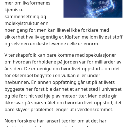
mer om livsformenes
kjemiske
sammensetning og
molekylstruktur enn
noen gang før, men kan likevel ikke forklare med
sikkerhet hva liv egentlig er. Kløften mellom livløst stoff
og selv den enkleste levende celle er enorm.
Vitenskapsfolk kan bare komme med spekulasjoner
om hvordan forholdene på jorden var for milliarder av
år siden. De er uenige om hvor livet oppstod – om det
for eksempel begynte i en vulkan eller under
havbunnen. En annen oppfatning går ut på at livets
byggesteiner først ble dannet et annet sted i universet
og ble ført hit ved hjelp av meteoritter. Men dette gir
ikke svar på spørsmålet om hvordan livet oppstod; det
bare skyver problemet lenger ut i verdensrommet.
Noen forskere har lansert teorier om at det har