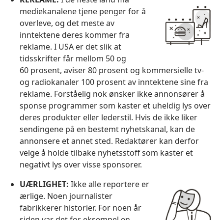
mediekanalene tjene penger for å
overleve, og det meste av
inntektene deres kommer fra
reklame. I USA er det slik at
tidsskrifter får mellom 50 og
60 prosent, aviser 80 prosent og kommersielle tv-
og radiokanaler 100 prosent av inntektene sine fra
reklame. Forståelig nok ønsker ikke annonsører å
sponse programmer som kaster et uheldig lys over
deres produkter eller lederstil. Hvis de ikke liker
sendingene på en bestemt nyhetskanal, kan de
annonsere et annet sted. Redaktører kan derfor
velge å holde tilbake nyhetsstoff som kaster et
negativt lys over visse sponsorer.
UÆRLIGHET:
Ikke alle reportere er
ærlige. Noen journalister
fabrikkerer historier. For noen år
siden var det for eksempel en