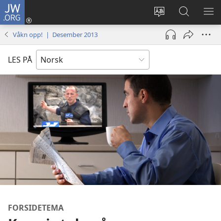
JW.ORG
Logg
inn
Endre
Søk
VIS
(åpner
språk
på
ME
Våkn opp! | Desember 2013
nytt
JW.ORG
vindu)
LES PÅ
FORSIDETEMA