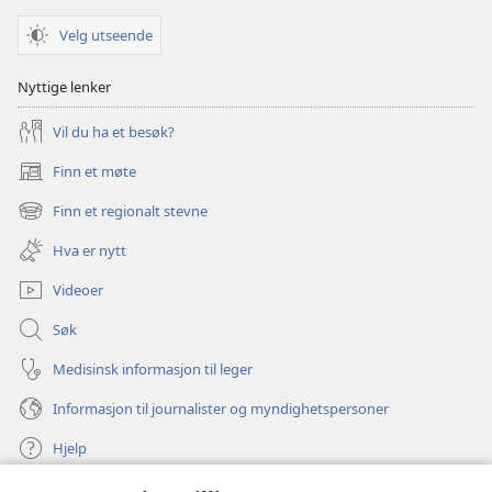
Velg utseende
Nyttige lenker
Vil du ha et besøk?
Finn et møte
(åpner
nytt
Finn et regionalt stevne
(åpner
vindu)
nytt
Hva er nytt
vindu)
Videoer
Søk
Medisinsk informasjon til leger
Informasjon til journalister og myndighetspersoner
Hjelp