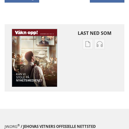
LAST NED SOM
Nedlastingsalterna
Nedlastingsal
for
for
publikasjoner
lyd
VÅKN
VÅKN
OPP!
OPP!
Kan
Kan
vi
vi
stole
stole
på
på
nyhetsmediene?
nyhetsmedie
®
JW.ORG
/ JEHOVAS VITNERS OFFISIELLE NETTSTED