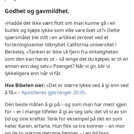
Godhet og gavmildhet.
«Hadde det ikke vært flott om man kunne gå i en
butikk og kjøpe lykke som ville vare livet ut?» Dette
spørsmålet ble stilt i en artikkel skrevet ved et
forskningssenter tilknyttet California universitet i
Berkeley. «Tanken er ikke så fjern fra virkeligheten
som den kan høres ut – så lenge det du kjøper, er til en
annen enn deg selv.» Poenget? Når vi gir, blir vi
lykkeligere enn når vi får.
Hva Bibelen sier:
«Det er større lykke ved å gi enn ved
å få.» –
Apostlenes gjerninger 20:35
.
Den beste måten å gi på – og som man har mest igjen
for – er i mange tilfeller å gi av seg selv, det vil si av sin
tid og sine krefter. Tenk for eksempel på det en som
heter Karen, erfarte. Hun fikk se tre kvinner – en mor
og de to voksne døtrene hennes – i en bil hvor