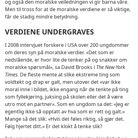
og også den moralske veiledningen vi gir barna våre.
Men til tross for at de moralske verdiene er så viktige,
får de stadig mindre betydning.
VERDIENE UNDERGRAVES
I 2008 intervjuet forskere i USA over 200 ungdommer
om deres syn på moralske verdier. «Det som er
nedslående, er hvor lite de tenker på og snakker om
moralske spørsmål», sa David Brooks i
The New York
Times.
De fleste mente at slike ekstreme ting som
voldtekt og drap er galt, men utover det «var ikke
moral inne i bildet, ikke engang når de tenkte på ting
som fyllekjøring, juksing på skolen eller det å være
utro mot en partner». Som en ungdom sa det: «Jeg er
egentlig ikke så opptatt av hva som er rett og galt.»
Mange så det slik: «Hvis det føles riktig, så gjør
det.
Følg hjertet ditt.» Er det klokt å tenke slik?