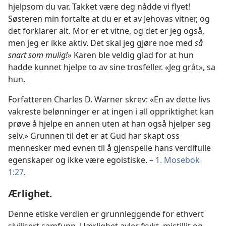
hjelpsom du var. Takket være deg nådde vi flyet!
Søsteren min fortalte at du er et av Jehovas vitner, og
det forklarer alt. Mor er et vitne, og det er jeg også,
men jeg er ikke aktiv. Det skal jeg gjøre noe med
så
snart som mulig!»
Karen ble veldig glad for at hun
hadde kunnet hjelpe to av sine trosfeller. «Jeg gråt», sa
hun.
Forfatteren Charles D. Warner skrev: «En av dette livs
vakreste belønninger er
at ingen i all oppriktighet kan
prøve å hjelpe en annen uten at han også hjelper seg
selv.» Grunnen til det er at Gud har skapt oss
mennesker med evnen til å gjenspeile hans verdifulle
egenskaper og ikke være egoistiske. –
1. Mosebok
1:27
.
Ærlighet.
Denne etiske verdien er grunnleggende for ethvert
sivilisert samfunn. Uærlighet avler frykt, mistillit og