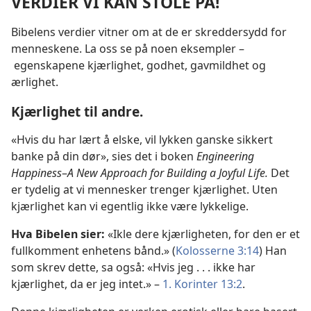
VERDIER VI KAN STOLE PÅ!
Bibelens verdier vitner om at de er skreddersydd for
menneskene. La oss se på noen eksempler –
egenskapene kjærlighet, godhet, gavmildhet og
ærlighet.
Kjærlighet til andre.
«Hvis du har lært å elske, vil lykken ganske sikkert
banke på din dør», sies det i boken
Engineering
Happiness
–
A New Approach for Building a Joyful Life.
Det
er tydelig at vi mennesker trenger kjærlighet. Uten
kjærlighet kan vi egentlig ikke være lykkelige.
Hva Bibelen sier:
«Ikle dere kjærligheten, for den er et
fullkomment enhetens bånd.» (
Kolosserne 3:14
) Han
som skrev dette, sa også: «Hvis jeg . . . ikke har
kjærlighet, da er jeg intet.» –
1. Korinter 13:2
.