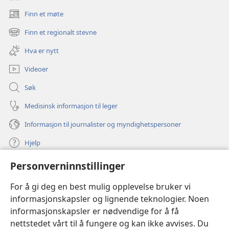
Finn et møte
(åpner
nytt
Finn et regionalt stevne
(åpner
vindu)
nytt
Hva er nytt
vindu)
Videoer
Søk
Medisinsk informasjon til leger
Informasjon til journalister og myndighetspersoner
Hjelp
Personverninnstillinger
Bidrag
(åpner
nytt
For å gi deg en best mulig opplevelse bruker vi
vindu)
Watchtower ONLINE LIBRARY™
informasjonskapsler og lignende teknologier. Noen
(åpner
informasjonskapsler er nødvendige for å få
nytt
®
JW Hub
vindu)
nettstedet vårt til å fungere og kan ikke avvises. Du
(åpner