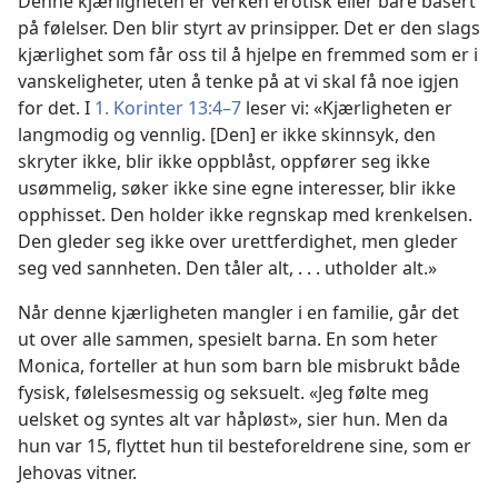
Denne kjærligheten er verken erotisk eller bare basert
på følelser. Den blir styrt av prinsipper. Det er den slags
kjærlighet som får oss til å hjelpe en fremmed som er i
vanskeligheter, uten å tenke på at vi skal få noe igjen
for det. I
1. Korinter 13:4–7
leser vi: «Kjærligheten er
langmodig og vennlig. [Den] er ikke skinnsyk, den
skryter ikke, blir ikke oppblåst, oppfører seg ikke
usømmelig, søker ikke sine egne interesser, blir ikke
opphisset. Den holder ikke regnskap med krenkelsen.
Den gleder seg ikke over urettferdighet, men gleder
seg ved sannheten. Den tåler alt, . . . utholder alt.»
Når denne kjærligheten mangler i en familie, går det
ut over alle sammen, spesielt barna. En som heter
Monica, forteller at hun som barn ble misbrukt både
fysisk, følelsesmessig og seksuelt. «Jeg følte meg
uelsket og syntes alt var håpløst», sier hun. Men da
hun var 15, flyttet hun til besteforeldrene sine, som er
Jehovas vitner.