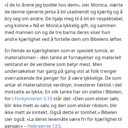
«I de to årene jeg bodde hos dem», sier Monica, «lærte
de denne sjenerte jenta å bli utadvendt og kjærlig og å
bry
seg om andre. De hjalp meg til å bli en respektabel,
ung kvinne.» Nå er Monica lykkelig gift, og sammen
med mannen sin og de tre barna deres viser hun
andre kjærlighet ved å fortelle dem om Bibelens løfter.
En fiende av kjærligheten som er spesielt lumsk, er
materialismen – den tanke at fornøyelser og materiell
velstand er de verdiene som betyr mest. Men
undersøkelser har gang på gang vist at folk trenger
overraskende lite penger for å være lykkelige. De som
antar et materialistisk verdisyn, investerer faktisk i det
motsatte av lykke. En slik tanke har sin støtte i Bibelen,
for i
Forkynneren 5:10
står det: «Den som elsker sølv,
blir ikke mett av sølv, og den som elsker rikdom, blir
ikke mett av inntekt. Også dette er tomhet.» Bibelen
sier også: «La deres levemåte være fri for kjærlighet til
penger.» –
Hebreerne 13:5
.