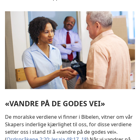
«VANDRE PÅ DE GODES VEI»
De moralske verdiene vi finner i Bibelen, vitner om vår
Skapers inderlige kjærlighet til oss, for disse verdiene
setter oss i stand til å «vandre på de godes vei».
(
Ordspråkene 2:20;
Jesaja 48:17, 18
) Når vi vandrer på