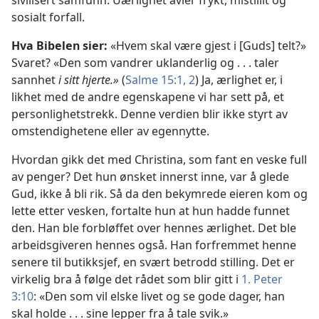
sosialt forfall.
Hva Bibelen sier:
«Hvem skal være gjest i [Guds] telt?»
Svaret? «Den som vandrer uklanderlig og . . . taler
sannhet
i sitt hjerte.»
(
Salme 15:1, 2
) Ja, ærlighet er, i
likhet med de andre egenskapene vi har sett på, et
personlighetstrekk. Denne verdien blir ikke styrt av
omstendighetene eller av egennytte.
Hvordan gikk det med Christina, som fant en veske full
av penger? Det hun ønsket innerst inne, var å glede
Gud, ikke å bli rik. Så da den bekymrede eieren kom og
lette etter vesken, fortalte hun at hun hadde funnet
den. Han ble forbløffet over hennes ærlighet. Det ble
arbeidsgiveren hennes også. Han forfremmet henne
senere til butikksjef, en svært betrodd stilling. Det er
virkelig bra å følge det rådet som blir gitt i
1. Peter
3:10
: «Den som vil elske livet og se gode dager, han
skal holde . . . sine lepper fra å tale svik.»