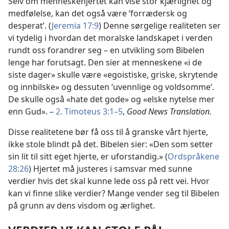
Selv om menneskehjertet kan vise stor kjærlighet og
medfølelse, kan det også være ‘forrædersk og
desperat’. (
Jeremia 17:9
) Denne sørgelige realiteten ser
vi tydelig i hvordan det moralske landskapet i verden
rundt oss forandrer seg – en utvikling som Bibelen
lenge har forutsagt. Den sier at menneskene «i de
siste dager» skulle være «egoistiske, griske, skrytende
og innbilske» og dessuten ‘uvennlige og voldsomme’.
De skulle også «hate det gode» og «elske nytelse mer
enn Gud». –
2. Timoteus 3:1–5
,
Good News Translation.
Disse realitetene bør få oss til å granske vårt hjerte,
ikke stole blindt på det. Bibelen sier: «Den som setter
sin lit til sitt eget hjerte, er uforstandig.» (
Ordspråkene
28:26
) Hjertet må justeres i samsvar med sunne
verdier hvis det skal kunne lede oss på rett vei. Hvor
kan vi finne slike verdier? Mange vender seg til Bibelen
på grunn av dens visdom og ærlighet.