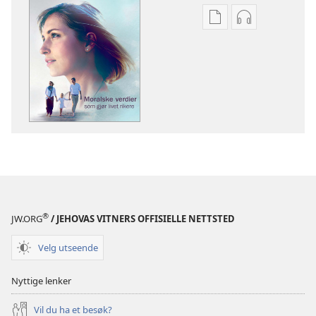
Nedlastingsalterna
Nedlastingsal
for
for
publikasjoner
lyd
VÅKN
VÅKN
OPP!
OPP!
Moralske
Moralske
verdier
verdier
som
som
gjør
gjør
livet
livet
rikere
rikere
®
JW.ORG
/ JEHOVAS VITNERS OFFISIELLE NETTSTED
Velg utseende
Nyttige lenker
Vil du ha et besøk?