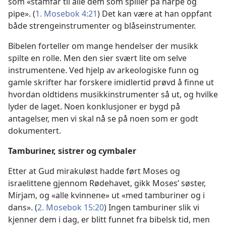
som «stamfar til alle dem som spiller på harpe og
pipe». (
1. Mosebok 4:21
) Det kan være at han oppfant
både strengeinstrumenter og blåseinstrumenter.
Bibelen forteller om mange hendelser der musikk
spilte en rolle. Men den sier svært lite om selve
instrumentene. Ved hjelp av arkeologiske funn og
gamle skrifter har forskere imidlertid prøvd å finne ut
hvordan oldtidens musikkinstrumenter så ut, og hvilke
lyder de laget. Noen konklusjoner er bygd på
antagelser, men vi skal nå se på noen som er godt
dokumentert.
Tamburiner, sistrer og cymbaler
Etter at Gud mirakuløst hadde ført Moses og
israelittene gjennom Rødehavet, gikk Moses’ søster,
Mirjam, og «alle kvinnene» ut «med tamburiner og i
dans». (
2. Mosebok 15:20
) Ingen tamburiner slik vi
kjenner dem i dag, er blitt funnet fra bibelsk tid, men