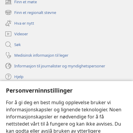
Finn et møte
(åpner
nytt
Finn et regionalt stevne
(åpner
vindu)
nytt
Hva er nytt
vindu)
Videoer
Søk
Medisinsk informasjon til leger
Informasjon til journalister og myndighetspersoner
Hjelp
Personverninnstillinger
Bidrag
(åpner
nytt
For å gi deg en best mulig opplevelse bruker vi
vindu)
Watchtower ONLINE LIBRARY™
informasjonskapsler og lignende teknologier. Noen
(åpner
informasjonskapsler er nødvendige for å få
nytt
®
JW Hub
vindu)
nettstedet vårt til å fungere og kan ikke avvises. Du
(åpner
nytt
kan godta eller avslå bruken av ytterligere