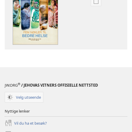
Nedlastingsalte
for
publikasjoner
VÅKN
OPP!
Mars 2011
®
JW.ORG
/ JEHOVAS VITNERS OFFISIELLE NETTSTED
Velg utseende
Nyttige lenker
Vil du ha et besøk?