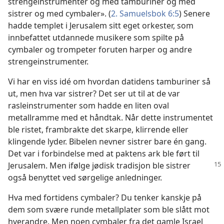
strengeinstrumenter og med tamburiner og med
sistrer og med cymbaler». (
2. Samuelsbok 6:5
) Senere
hadde templet i Jerusalem sitt eget orkester, som
innbefattet utdannede musikere som spilte på
cymbaler og trompeter foruten harper og andre
strengeinstrumenter.
Vi har en viss idé om hvordan datidens tamburiner så
ut, men hva var sistrer? Det ser ut til at de var
rasleinstrumenter som hadde en liten oval
metallramme med et håndtak. Når dette instrumentet
ble ristet, frambrakte det skarpe, klirrende eller
klingende lyder. Bibelen nevner sistrer bare én gang.
Det var i forbindelse med at paktens ark ble ført til
Jerusalem. Men ifølge jødisk
tradisjon ble sistrer
også benyttet ved sørgelige anledninger.
Hva med fortidens cymbaler? Du tenker kanskje på
dem som svære runde metallplater som ble slått mot
hverandre. Men noen cymbaler fra det gamle Israel