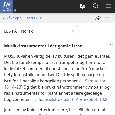
JW.ORG
Logg
inn
Endre
Søk
VIS
(åpner
språk
på
ME
Våkn opp! | Mars 2011
nytt
JW.ORG
vindu)
LES PÅ
Musikkinstrumenter i det gamle Israel
MUSIKK var en viktig del av kulturen i det gamle Israel.
Det ble for eksempel blåst i trompeter og horn for å
kalle folket sammen til gudstjeneste og for å markere
betydningsfulle hendelser. Det ble spilt på harpe og
lyre for å berolige kongelige personer. (
1. Samuelsbok
16:14–23
) Og det ble brukt håndtrommer, cymbaler og
rasleinstrumenter for blant annet å feire gledelige
begivenheter. –
2. Samuelsbok 6:5;
1. Krønikebok 13:8
.
Jubal, en av Kains etterkommere, blir i Bibelen omtalt