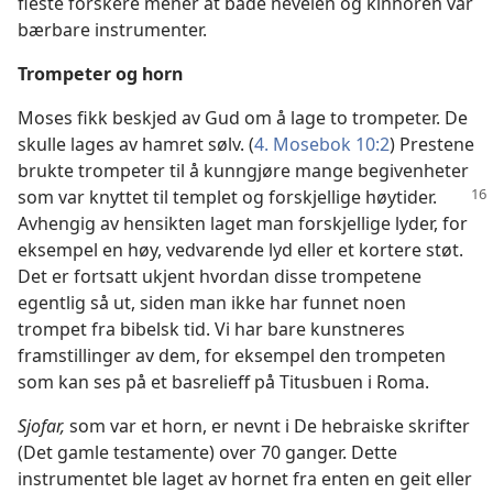
fleste forskere mener at både nevelen og kinnoren var
bærbare instrumenter.
Trompeter og horn
Moses fikk beskjed av Gud om å lage to trompeter. De
skulle lages av hamret sølv. (
4. Mosebok 10:2
) Prestene
brukte trompeter til å kunngjøre mange begivenheter
som
var knyttet til templet og forskjellige høytider.
Avhengig av hensikten laget man forskjellige lyder, for
eksempel en høy, vedvarende lyd eller et kortere støt.
Det er fortsatt ukjent hvordan disse trompetene
egentlig så ut, siden man ikke har funnet noen
trompet fra bibelsk tid. Vi har bare kunstneres
framstillinger av dem, for eksempel den trompeten
som kan ses på et basrelieff på Titusbuen i Roma.
Sjofar,
som var et horn, er nevnt i De hebraiske skrifter
(Det gamle testamente) over 70 ganger. Dette
instrumentet ble laget av hornet fra enten en geit eller