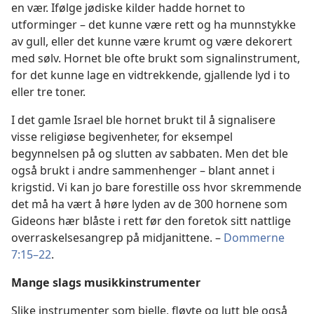
en vær. Ifølge jødiske kilder hadde hornet to
utforminger – det kunne være rett og ha munnstykke
av gull, eller det kunne være krumt og være dekorert
med sølv. Hornet ble ofte brukt som signalinstrument,
for det kunne lage en vidtrekkende, gjallende lyd i to
eller tre toner.
I det gamle Israel ble hornet brukt til å signalisere
visse religiøse begivenheter, for eksempel
begynnelsen på og slutten av sabbaten. Men det ble
også brukt i andre sammenhenger – blant annet i
krigstid. Vi kan jo bare forestille oss hvor skremmende
det må ha vært å høre lyden av de 300 hornene som
Gideons hær blåste i rett før den foretok sitt nattlige
overraskelsesangrep på midjanittene. –
Dommerne
7:15–22
.
Mange slags musikkinstrumenter
Slike instrumenter som bjelle, fløyte og lutt ble også