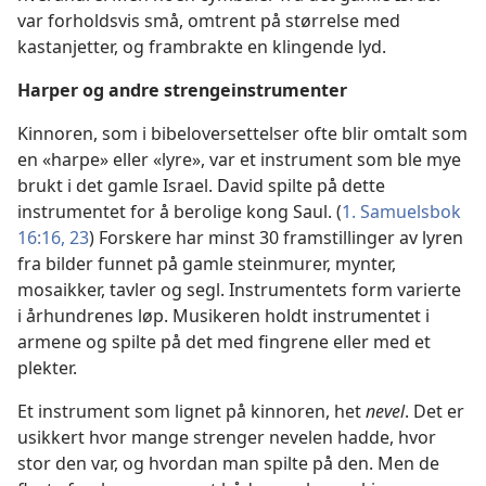
var forholdsvis små, omtrent på størrelse med
kastanjetter, og frambrakte en klingende lyd.
Harper og andre strengeinstrumenter
Kinnoren, som i bibeloversettelser ofte blir omtalt som
en «harpe» eller «lyre», var et instrument som ble mye
brukt i det gamle Israel. David spilte på dette
instrumentet for å berolige kong Saul. (
1. Samuelsbok
16:16,
23
) Forskere har minst 30 framstillinger av lyren
fra bilder funnet på gamle steinmurer, mynter,
mosaikker, tavler og segl. Instrumentets form varierte
i århundrenes løp. Musikeren holdt instrumentet i
armene og spilte på det med fingrene eller med et
plekter.
Et instrument som lignet på kinnoren, het
nevel
. Det er
usikkert hvor mange strenger nevelen hadde, hvor
stor den var, og hvordan man spilte på den. Men de