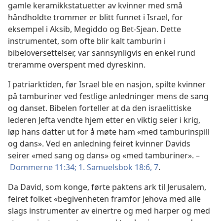
gamle keramikkstatuetter av kvinner med små
håndholdte trommer er blitt funnet i Israel, for
eksempel i Aksib, Megiddo og Bet-Sjean. Dette
instrumentet, som ofte blir kalt tamburin i
bibeloversettelser, var sannsynligvis en enkel rund
treramme overspent med dyreskinn.
I patriarktiden, før Israel ble en nasjon, spilte kvinner
på tamburiner ved festlige anledninger mens de sang
og danset. Bibelen forteller at da den israelittiske
lederen Jefta vendte hjem etter en viktig seier i krig,
løp hans datter ut for å møte ham «med tamburinspill
og dans». Ved en anledning feiret kvinner Davids
seirer «med sang og dans» og «med tamburiner». –
Dommerne 11:34;
1. Samuelsbok 18:6, 7
.
Da David, som konge, førte paktens ark til Jerusalem,
feiret folket «begivenheten framfor Jehova med alle
slags instrumenter av einertre og med harper og med