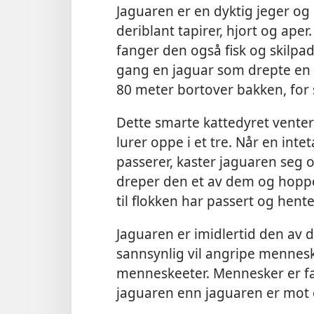
Jaguaren er en dyktig jeger og
deriblant tapirer, hjort og ape
fanger den også fisk og skilpa
gang en jaguar som drepte en 
80 meter bortover bakken, for 
Dette smarte kattedyret venter
lurer oppe i et tre. Når en int
passerer, kaster jaguaren seg o
dreper den et av dem og hopper
til flokken har passert og henter
Jaguaren er imidlertid den av 
sannsynlig vil angripe mennesk
menneskeeter. Mennesker er fa
jaguaren enn jaguaren er mot