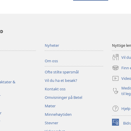
ED
Nyheter
Nyttige le
Vil d
Om oss
Finn 
(åpner
Ofte stilte spørsmål
nytt
Video
Vil du ha et besøk?
vindu)
aktater &
Medis
Kontakt oss
til le
r
Omvisninger på Betel
Møter
Hjelp
r
Minnehøytiden
r
Stevner
Bidr
(åpner