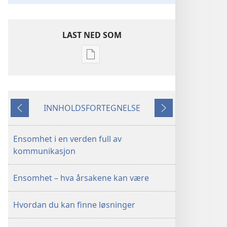
LAST NED SOM
Nedlastingsalternativer
for
publikasjoner
VÅKN
INNHOLDSFORTEGNELSE
OPP!
Forrige
Neste
September 2010
Ensomhet i en verden full av
kommunikasjon
Ensomhet – hva årsakene kan være
Hvordan du kan finne løsninger