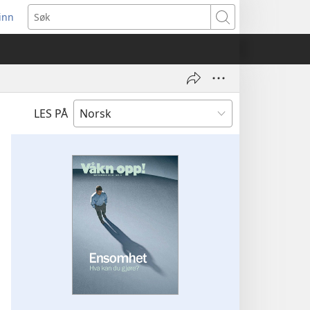
inn
ner
Søk
t
du)
LES PÅ