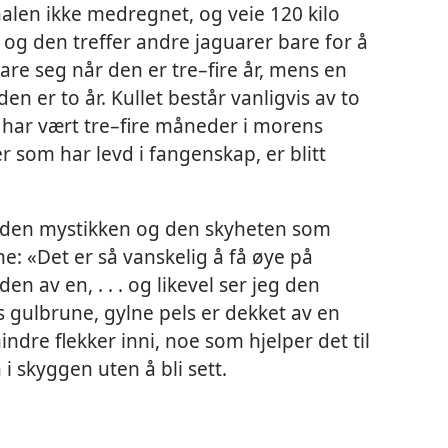
halen ikke medregnet, og veie 120 kilo
, og den treffer andre jaguarer bare for å
pare seg når den er tre–fire år, mens en
den er to år. Kullet består vanligvis av to
e har vært tre–fire måneder i morens
 som har levd i fangenskap, er blitt
d den mystikken og den skyheten som
e: «Det er så vanskelig å få øye på
den av en, . . . og likevel ser jeg den
s gulbrune, gylne pels er dekket av en
dre flekker inni, noe som hjelper det til
 i skyggen uten å bli sett.