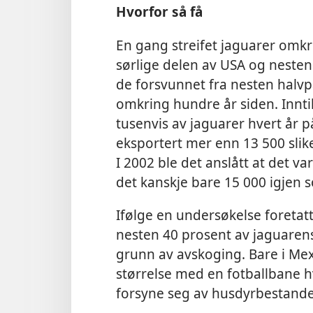
Hvorfor så få
En gang streifet jaguarer omkr
sørlige delen av USA og nesten 
de forsvunnet fra nesten halvp
omkring hundre år siden. Innt
tusenvis av jaguarer hvert år p
eksportert mer enn 13 500 slik
I 2002 ble det anslått at det va
det kanskje bare 15 000 igjen s
Ifølge en undersøkelse foretatt
nesten 40 prosent av jaguarens 
grunn av avskoging. Bare i Mex
størrelse med en fotballbane hv
forsyne seg av husdyrbestander