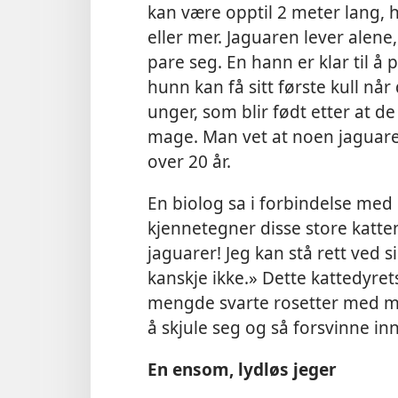
kan være opptil 2 meter lang, 
eller mer. Jaguaren lever alene
pare seg. En hann er klar til å 
hunn kan få sitt første kull når 
unger, som blir født etter at d
mage. Man vet at noen jaguarer
over 20 år.
En biolog sa i forbindelse me
kjennetegner disse store katten
jaguarer! Jeg kan stå rett ved si
kanskje ikke.» Dette kattedyret
mengde svarte rosetter med min
å skjule seg og så forsvinne inn
En ensom, lydløs jeger