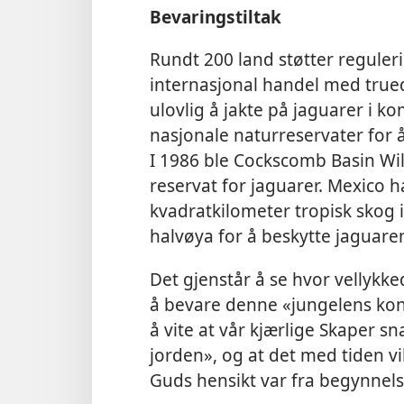
Bevaringstiltak
Rundt 200 land støtter regul
internasjonal handel med trued
ulovlig å jakte på jaguarer i ko
nasjonale naturreservater for å
I 1986 ble Cockscomb Basin Wild
reservat for jaguarer. Mexico 
kvadratkilometer tropisk skog 
halvøya for å beskytte jaguare
Det gjenstår å se hvor vellykk
å bevare denne «jungelens kong
å vite at vår kjærlige Skaper 
jorden», og at det med tiden vi
Guds hensikt var fra begynnel