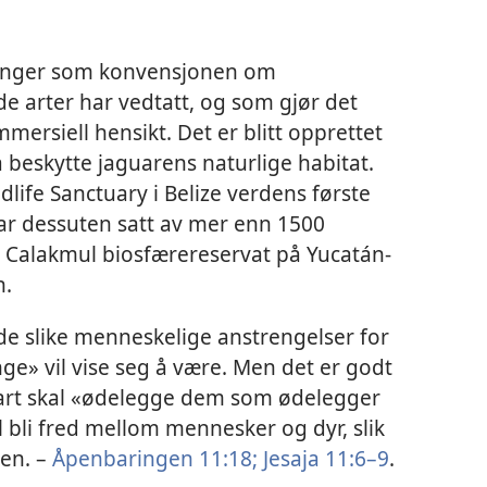
eringer som konvensjonen om
e arter har vedtatt, og som gjør det
mmersiell hensikt. Det er blitt opprettet
 beskytte jaguarens naturlige habitat.
life Sanctuary i Belize verdens første
har dessuten satt av mer enn 1500
i Calakmul biosfærereservat på Yucatán-
n.
ede slike menneskelige anstrengelser for
e» vil vise seg å være. Men det er godt
snart skal «ødelegge dem som ødelegger
l bli fred mellom mennesker og dyr, slik
sen. –
Åpenbaringen 11:18;
Jesaja 11:6–9
.