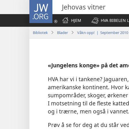
JW.ORG
Jehovas vitner
HJEM
HVA BIBELEN 
Bibliotek
Blader
Våkn opp! | September 2010
«Jungelens konge» på det am
HVA har vi i tankene? Jaguaren,
amerikanske kontinent. Hvor ka
sumpområder, skoger, ørkener 
I motsetning til de fleste katt
og i trærne, men også i vannet
Prøv å se for deg at du står v