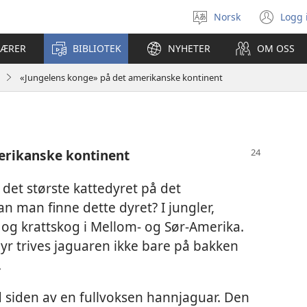
Norsk
Logg 
Velg
(åp
språk
nyt
LÆRER
BIBLIOTEK
NYHETER
OM OSS
vin
«Jungelens konge» på det amerikanske kontinent
erikanske kontinent
 det største kattedyret på det
n man finne dette dyret? I jungler,
og krattskog i Mellom- og Sør-Amerika.
edyr trives jaguaren ikke bare på bakken
.
ed siden av en fullvoksen hannjaguar. Den