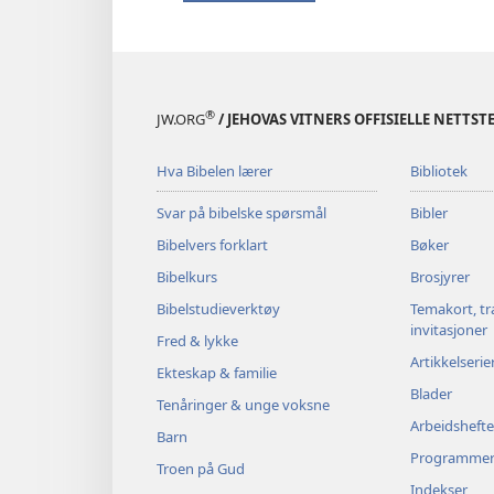
®
JW.ORG
/ JEHOVAS VITNERS OFFISIELLE NETTST
Hva Bibelen lærer
Bibliotek
Svar på bibelske spørsmål
Bibler
Bibelvers forklart
Bøker
Bibelkurs
Brosjyrer
Bibelstudieverktøy
Temakort, tr
invitasjoner
Fred & lykke
Artikkelserie
Ekteskap & familie
Blader
Tenåringer & unge voksne
Arbeidshefte
Barn
Programme
Troen på Gud
Indekser