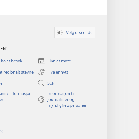
Velg utseende
nker
u ha et besøk?
Finn et møte
(åpner
nytt
et regionalt stevne
Hva er nytt
vindu)
er
Søk
insk informasjon
Informasjon til
ger
journalister og
myndighetspersoner
ag