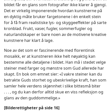
bildet får en glans som fotografier ikke klarer å gjengi.
Det er virkelig imponerende hvordan kunstnerne på
en dyktig måte bruker fargetonene i én enkelt stein
for å få fram realistiske lys- og skyggeeffekter på sarte
kronblad. Frukt, vaser, fugler, sommerfugler og
naturlandskaper er bare noen av de motivene kreative
kunstnere har klart å lage.
Noe av det som er fascinerende med florentinsk
mosaikk, er at kunstneren ikke helt nøyaktig kan
bestemme alle detaljene i bildet. Han må i stedet velge
steiner med farger og mønstre som Gud allerede har
skapt. En bok om emnet sier: «I vakre steiner kan du
betrakte Guds storhet og ubeskrivelige kraft, han som
samler hele verdens skjønnhet i slike bittesmå biter
. . . , og du kan derfor alltid skue en viss refleksjon og
glans av den guddommelige.»
[Bilderettigheter på side 16]