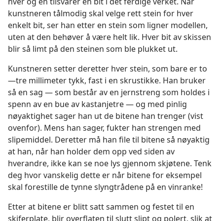
hver og én tilsvarer en bit i det ferdige verket. Når
kunstneren tålmodig skal velge rett stein for hver
enkelt bit, ser han etter en stein som ligner modellen,
uten at den behøver å være helt lik. Hver bit av skissen
blir så limt på den steinen som ble plukket ut.
Kunstneren setter deretter hver stein, som bare er to
—tre millimeter tykk, fast i en skrustikke. Han bruker
så en sag — som består av en jernstreng som holdes i
spenn av en bue av kastanjetre — og med pinlig
nøyaktighet sager han ut de bitene han trenger (vist
ovenfor). Mens han sager, fukter han strengen med
slipemiddel. Deretter må han file til bitene så nøyaktig
at han, når han holder dem opp ved siden av
hverandre, ikke kan se noe lys gjennom skjøtene. Tenk
deg hvor vanskelig dette er når bitene for eksempel
skal forestille de tynne slyngtrådene på en vinranke!
Etter at bitene er blitt satt sammen og festet til en
skiferplate, blir overflaten til slutt slipt og polert, slik at