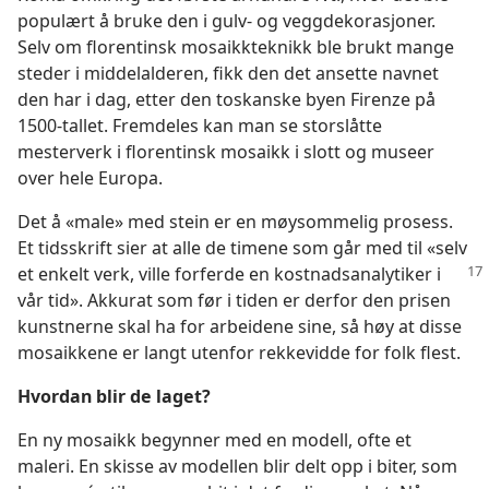
populært å bruke den i gulv- og veggdekorasjoner.
Selv om florentinsk mosaikkteknikk ble brukt mange
steder i middelalderen, fikk den det ansette navnet
den har i dag, etter den toskanske byen Firenze på
1500-tallet. Fremdeles kan man se storslåtte
mesterverk i florentinsk mosaikk i slott og museer
over hele Europa.
Det å «male» med stein er en møysommelig prosess.
Et tidsskrift sier at alle de timene som går med til «selv
et enkelt verk,
ville forferde en kostnadsanalytiker i
vår tid». Akkurat som før i tiden er derfor den prisen
kunstnerne skal ha for arbeidene sine, så høy at disse
mosaikkene er langt utenfor rekkevidde for folk flest.
Hvordan blir de laget?
En ny mosaikk begynner med en modell, ofte et
maleri. En skisse av modellen blir delt opp i biter, som