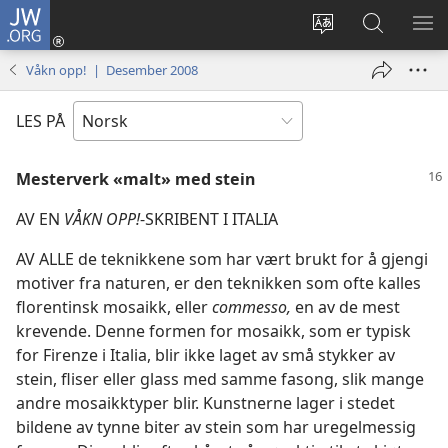
JW.ORG
Logg
inn
Endre
Søk
VIS
(åpner
språk
på
ME
Våkn opp! | Desember 2008
nytt
JW.ORG
vindu)
LES PÅ
Mesterverk «malt» med stein
AV EN
VÅKN OPP!
-SKRIBENT I ITALIA
AV ALLE de teknikkene som har vært brukt for å gjengi
motiver fra naturen, er den teknikken som ofte kalles
florentinsk mosaikk, eller
commesso,
en av de mest
krevende. Denne formen for mosaikk, som er typisk
for Firenze i Italia, blir ikke laget av små stykker av
stein, fliser eller glass med samme fasong, slik mange
andre mosaikktyper blir. Kunstnerne lager i stedet
bildene av tynne biter av stein som har uregelmessig