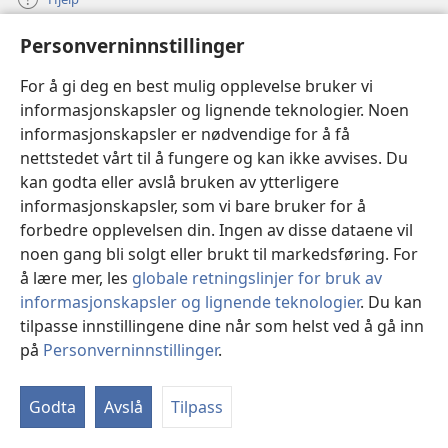
Personverninnstillinger
Bidrag
(åpner
nytt
For å gi deg en best mulig opplevelse bruker vi
vindu)
Watchtower ONLINE LIBRARY™
informasjonskapsler og lignende teknologier. Noen
(åpner
informasjonskapsler er nødvendige for å få
nytt
®
JW Hub
vindu)
nettstedet vårt til å fungere og kan ikke avvises. Du
(åpner
nytt
kan godta eller avslå bruken av ytterligere
®
JW Library
vindu)
informasjonskapsler, som vi bare bruker for å
forbedre opplevelsen din. Ingen av disse dataene vil
Watchtower Library
noen gang bli solgt eller brukt til markedsføring. For
å lære mer, les
globale retningslinjer for bruk av
informasjonskapsler og lignende teknologier
. Du kan
tilpasse innstillingene dine når som helst ved å gå inn
Copyright
© 2026 Watch Tower Bible and Tract Society of Pennsylvania.
på
Personverninnstillinger
.
Vi
VILKÅR FOR BRUK
|
PERSONVERN
|
PERSONVERNINNSTILLINGER
in
Godta
Avslå
Tilpass