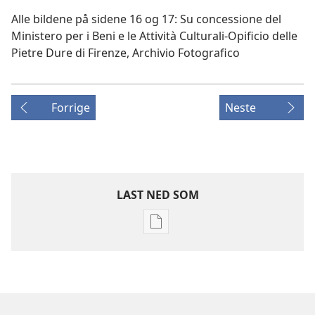
Alle bildene på sidene 16 og 17: Su concessione del
Ministero per i Beni e le Attività Culturali-Opificio delle
Pietre Dure di Firenze, Archivio Fotografico
Forrige
Neste
LAST NED SOM
Nedlastingsalternativer
for
publikasjoner
VÅKN
OPP!
Desember 2008