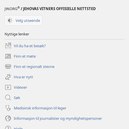
®
JW.ORG
/ JEHOVAS VITNERS OFFISIELLE NETTSTED
Velg utseende
Nyttige lenker
Vil du ha et besøk?
Finn et møte
(åpner
nytt
Finn et regionalt stevne
(åpner
vindu)
nytt
Hva er nytt
vindu)
Videoer
Søk
Medisinsk informasjon til leger
Informasjon til journalister og myndighetspersoner
Hjelp