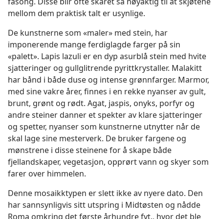
fasong. Disse blir ofte skåret så nøyaktig til at skjøtene
mellom dem praktisk talt er usynlige.
De kunstnerne som «maler» med stein, har
imponerende mange ferdiglagde farger på sin
«palett». Lapis lazuli er en dyp asurblå stein med hvite
sjatteringer og gullglitrende pyrittkrystaller. Malakitt
har bånd i både duse og intense grønnfarger. Marmor,
med sine vakre årer, finnes i en rekke nyanser av gult,
brunt, grønt og rødt. Agat, jaspis, onyks, porfyr og
andre steiner danner et spekter av klare sjatteringer
og spetter, nyanser som kunstnerne utnytter når de
skal lage sine mesterverk. De bruker fargene og
mønstrene i disse steinene for å skape både
fjellandskaper, vegetasjon, opprørt vann og skyer som
farer over himmelen.
Denne mosaikktypen er slett ikke av nyere dato. Den
har sannsynligvis sitt utspring i Midtøsten og nådde
Roma omkring det første århundre fvt., hvor det ble