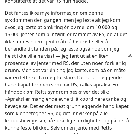
konstaterte at det var RS hun hadde.
Det fantes ikke mye informasjon om denne
sykdommen den gangen, men jeg leste alt jeg kom
over. Jeg lærte at omkring én av mellom 10 000 og
15 000 jenter som blir født, er rammet av RS, og at det
ikke finnes noen kjent måte å helbrede eller å
behandle tilstanden på. Jeg leste også noe som jeg
helst ikke
ville ha visst — jeg fant ut at en liten
prosentdel av jenter med RS, dør uten noen forklarlig
grunn. Men det var én ting jeg lærte, som på en måte
var en lettelse. La meg forklare. Det grunnleggende
handikapet for dem som har RS, kalles apraksi. En
håndbok om Retts syndrom beskriver det slik:
«Apraksi er manglende evne til å koordinere tanke og
bevegelse. Det er det mest grunnleggende handikapet
som kjennetegner RS, og det innvirker på alle
kroppsbevegelser, på språklige ferdigheter og på det å
kunne feste blikket. Selv om en jente med Retts