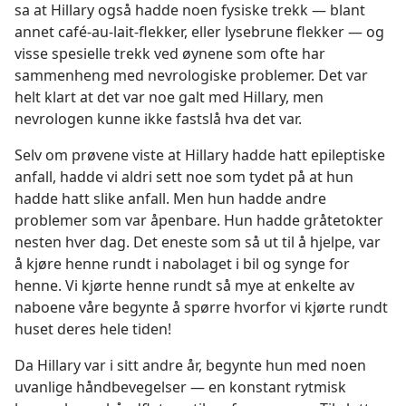
sa at Hillary også hadde noen fysiske trekk — blant
annet café-au-lait-flekker, eller lysebrune flekker — og
visse spesielle trekk ved øynene som ofte har
sammenheng med nevrologiske problemer. Det var
helt klart at det var noe galt med Hillary, men
nevrologen kunne ikke fastslå hva det var.
Selv om prøvene viste at Hillary hadde hatt epileptiske
anfall, hadde vi aldri sett noe som tydet på at hun
hadde hatt slike anfall. Men hun hadde andre
problemer som var åpenbare. Hun hadde gråtetokter
nesten hver dag. Det eneste som så ut til å hjelpe, var
å kjøre henne rundt i nabolaget i bil og synge for
henne. Vi kjørte henne rundt så mye at enkelte av
naboene våre begynte å spørre hvorfor vi kjørte rundt
huset deres hele tiden!
Da Hillary var i sitt andre år, begynte hun med noen
uvanlige håndbevegelser — en konstant rytmisk