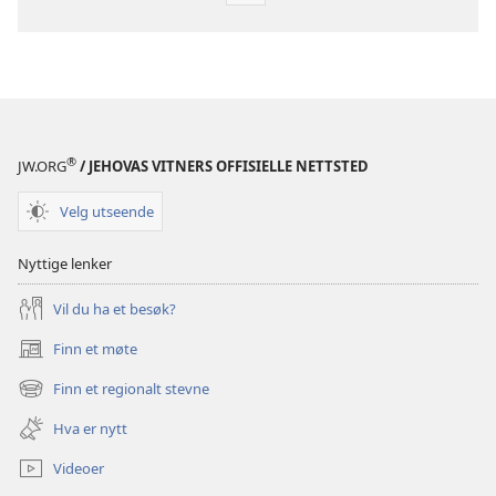
for
publikasjoner
VÅKN
OPP!
Oktober 2008
®
JW.ORG
/ JEHOVAS VITNERS OFFISIELLE NETTSTED
Velg utseende
Nyttige lenker
Vil du ha et besøk?
Finn et møte
(åpner
nytt
Finn et regionalt stevne
(åpner
vindu)
nytt
Hva er nytt
vindu)
Videoer