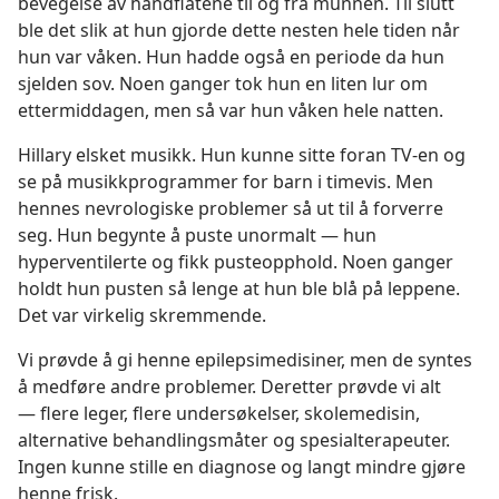
bevegelse av håndflatene til og fra munnen. Til slutt
ble det slik at hun gjorde dette nesten hele tiden når
hun var våken. Hun hadde også en periode da hun
sjelden sov. Noen ganger tok hun en liten lur om
ettermiddagen, men så var hun våken hele natten.
Hillary elsket musikk. Hun kunne sitte foran TV-en og
se på musikkprogrammer for barn i timevis. Men
hennes nevrologiske problemer så ut til å forverre
seg. Hun begynte å puste unormalt — hun
hyperventilerte og fikk pusteopphold. Noen ganger
holdt hun pusten så lenge at hun ble blå på leppene.
Det var virkelig skremmende.
Vi prøvde å gi henne epilepsimedisiner, men de syntes
å medføre andre problemer. Deretter prøvde vi alt
— flere leger, flere undersøkelser, skolemedisin,
alternative behandlingsmåter og spesialterapeuter.
Ingen kunne stille en diagnose og langt mindre gjøre
henne frisk.