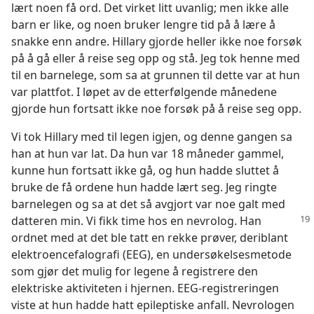
lært noen få ord. Det virket litt uvanlig; men ikke alle
barn er like, og noen bruker lengre tid på å lære å
snakke enn andre. Hillary gjorde heller ikke noe forsøk
på å gå eller å reise seg opp og stå. Jeg tok henne med
til en barnelege, som sa at grunnen til dette var at hun
var plattfot. I løpet av de etterfølgende månedene
gjorde hun fortsatt ikke noe forsøk på å reise seg opp.
Vi tok Hillary med til legen igjen, og denne gangen sa
han at hun var lat. Da hun var 18 måneder gammel,
kunne hun fortsatt ikke gå, og hun hadde sluttet å
bruke de få ordene hun hadde lært seg. Jeg ringte
barnelegen og sa at det så avgjort var noe galt med
datteren
min. Vi fikk time hos en nevrolog. Han
ordnet med at det ble tatt en rekke prøver, deriblant
elektroencefalografi (EEG), en undersøkelsesmetode
som gjør det mulig for legene å registrere den
elektriske aktiviteten i hjernen. EEG-registreringen
viste at hun hadde hatt epileptiske anfall. Nevrologen