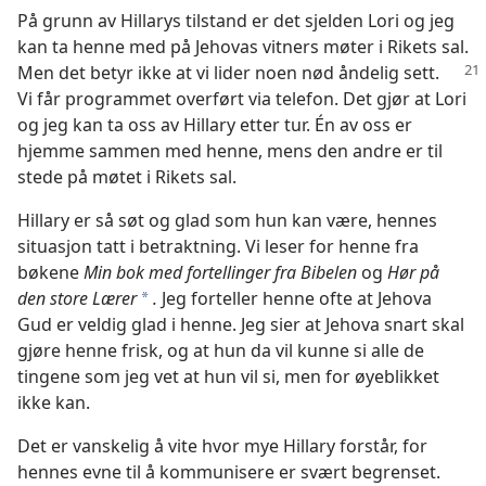
På grunn av Hillarys tilstand er det sjelden Lori og jeg
kan ta henne med på Jehovas vitners møter i Rikets sal.
Men det betyr ikke at
vi lider noen nød åndelig sett.
Vi får programmet overført via telefon. Det gjør at Lori
og jeg kan ta oss av Hillary etter tur. Én av oss er
hjemme sammen med henne, mens den andre er til
stede på møtet i Rikets sal.
Hillary er så søt og glad som hun kan være, hennes
situasjon tatt i betraktning. Vi leser for henne fra
bøkene
Min bok med fortellinger fra Bibelen
og
Hør på
den store Lærer
.
Jeg forteller henne ofte at Jehova
*
Gud er veldig glad i henne. Jeg sier at Jehova snart skal
gjøre henne frisk, og at hun da vil kunne si alle de
tingene som jeg vet at hun vil si, men for øyeblikket
ikke kan.
Det er vanskelig å vite hvor mye Hillary forstår, for
hennes evne til å kommunisere er svært begrenset.