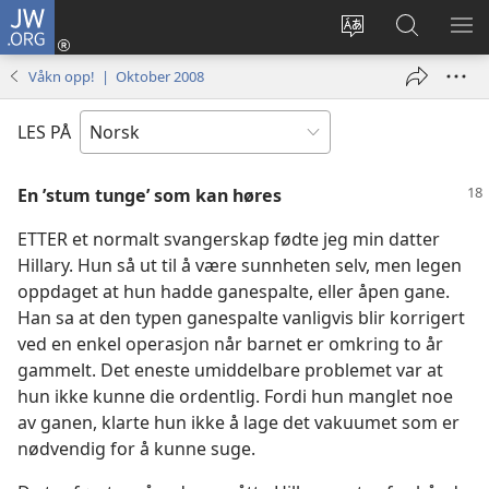
JW.ORG
Logg
inn
Endre
Søk
VIS
(åpner
språk
på
ME
Våkn opp! | Oktober 2008
nytt
JW.ORG
vindu)
LES PÅ
En ’stum tunge’ som kan høres
ETTER et normalt svangerskap fødte jeg min datter
Hillary. Hun så ut til å være sunnheten selv, men legen
oppdaget at hun hadde ganespalte, eller åpen gane.
Han sa at den typen ganespalte vanligvis blir korrigert
ved en enkel operasjon når barnet er omkring to år
gammelt. Det eneste umiddelbare problemet var at
hun ikke kunne die ordentlig. Fordi hun manglet noe
av ganen, klarte hun ikke å lage det vakuumet som er
nødvendig for å kunne suge.