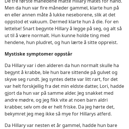
De tre første månedene måtte Hillary mates for hånd.
Men da hun var fire måneder gammel, klarte hun på
en eller annen måte å lukke neseborene, slik at det
oppstod et vakuum. Dermed klarte hun å die. For en
lettelse! Snart begynte Hillary å legge på seg, og alt så
ut til å være normalt. Hun kunne holde ting med
hendene, hun pludret, og hun lærte å sitte oppreist.
Mystiske symptomer oppstår
Da Hillary var i den alderen da hun normalt skulle ha
begynt å krabbe, ble hun bare sittende på gulvet og
skyve seg rundt. Jeg syntes dette var litt rart, for det
var helt forskjellig fra det min eldste datter, Lori, hadde
gjort da hun var på samme alder. Jeg snakket med
andre mødre, og jeg fikk vite at noen barn aldri
krabber, selv om de er helt friske. Da jeg hørte det,
bekymret jeg meg ikke så mye for Hillarys atferd.
Da Hillary var nesten et år gammel, hadde hun bare