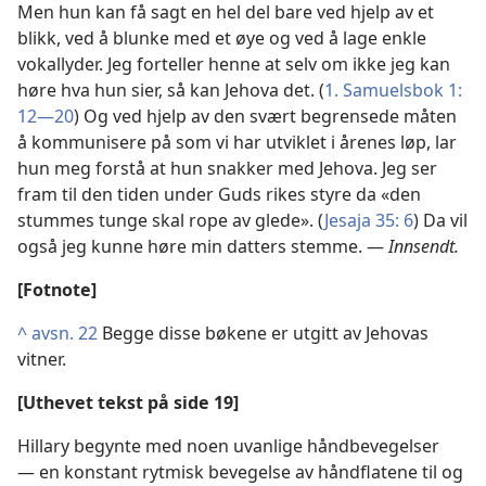
Men hun kan få sagt en hel del bare ved hjelp av et
blikk, ved å blunke med et øye og ved å lage enkle
vokallyder. Jeg forteller henne at selv om ikke jeg kan
høre hva hun sier, så kan Jehova det. (
1. Samuelsbok 1:
12—20
) Og ved hjelp av den svært begrensede måten
å kommunisere på som vi har utviklet i årenes løp, lar
hun meg forstå at hun snakker med Jehova. Jeg ser
fram til den tiden under Guds rikes styre da «den
stummes tunge skal rope av glede». (
Jesaja 35: 6
) Da vil
også jeg kunne høre min datters stemme. —
Innsendt.
[Fotnote]
^
avsn. 22
Begge disse bøkene er utgitt av Jehovas
vitner.
[Uthevet tekst på side 19]
Hillary begynte med noen uvanlige håndbevegelser
— en konstant rytmisk bevegelse av håndflatene til og