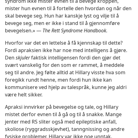
syndrom ikke mister evnen til å bevege kroppen,
mister hun evnen til å fortelle den hvordan og når den
skal bevege seg. Hun har kanskje lyst og vilje til å
bevege seg, men er ikke i stand til å gjennomføre
bevegelsen.» —
The Rett Syndrome Handbook.
Hvorfor var det en lettelse å få kjennskap til dette?
Fordi apraksien ikke har noe med intelligens å gjøre.
Den
skjuler
faktisk intelligensen fordi den gjør det
svært vanskelig for den som er rammet, å meddele
seg til andre. Jeg følte alltid at Hillary visste hva som
foregikk rundt henne, men fordi hun ikke kan
kommunisere ved hjelp av talespråk, kunne jeg aldri
være helt sikker.
Apraksi innvirker på bevegelse og tale, og Hillary
mistet derfor evnen til å gå og til å snakke. Mange
jenter med RS sliter også med epileptiske anfall,
skoliose (ryggradsskjevhet), tanngnissing og andre
fysiske problemer. Hillary var ikke noe unntak.