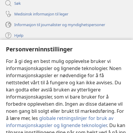
Søk
Medisinsk informasjon til leger
Informasjon til journalister og myndighetspersoner
Hjelp
Personverninnstillinger
Bidrag
(åpner
nytt
For å gi deg en best mulig opplevelse bruker vi
vindu)
Watchtower ONLINE LIBRARY™
informasjonskapsler og lignende teknologier. Noen
(åpner
informasjonskapsler er nødvendige for å få
nytt
®
JW Hub
vindu)
nettstedet vårt til å fungere og kan ikke avvises. Du
(åpner
nytt
kan godta eller avslå bruken av ytterligere
®
JW Library
vindu)
informasjonskapsler, som vi bare bruker for å
forbedre opplevelsen din. Ingen av disse dataene vil
Watchtower Library
noen gang bli solgt eller brukt til markedsføring. For
å lære mer, les
globale retningslinjer for bruk av
informasjonskapsler og lignende teknologier
. Du kan
tilpasse innstillingene dine når som helst ved å gå inn