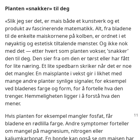
Planten «snakker» til deg
«Slik jeg ser det, er mais både et kunstverk og et
produkt av fascinerende matematikk. Alt, fra bladene
til de enkelte maiskornene på kolben, er ordnet i et
nøyaktig og estetisk tiltalende mønster. Og ikke nok
med det — etter hvert som planten vokser, ’snakker’
den til deg. Den sier fra om den er tørst eller har fått
for lite næring. Et lite spedbarn skriker når det er noe
det mangler. En maisplante i vekst gir i likhet med
mange andre planter synlige signaler, for eksempel
ved bladenes farge og form, for å fortelle hva den
trenger. Hemmeligheten ligger i å forstå hva den
mener.
Hvis planten for eksempel mangler fosfat, får
bladene en rødlilla farge. Andre symptomer forteller
om mangel på magnesium, nitrogen eller
kaliumkarbonat. En bonde kan også se om maisen har