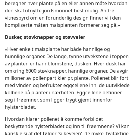
beregner hver plante på en eller annen måte hvordan
den skal utnytte jordsmonnet best mulig. Andre
vitnesbyrd om en forunderlig design finner vi i den
kompliserte måten maisplanten formerer seg på.»
Dusker, støvknapper og støvveier
«Hver enkelt maisplante har både hannlige og
hunnlige organer. De lange, tynne utvekstene i toppen
av planten er hannblomstene, dusken. Hver dusk har
omkring 6000 støvknapper, hannlige organer. De avgir
millioner av pollenpartikler pr. plante. Pollenet blir ført
med vinden og befrukter eggcellene inni de uutviklede
kolbene på planter i nærheten. Eggcellene befinner
seg i frøemner, som ligger trygt gjemt innenfor
hylsterbladet.
Hvordan klarer pollenet å komme forbi det
beskyttende hylsterbladet og inn til frøemnene? Vi kan
kanskje si at det følger ’silkeveien’, de myke, hvitaktige,