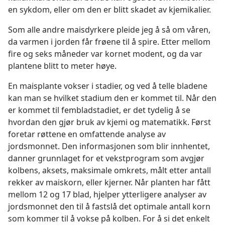
en sykdom, eller om den er blitt skadet av kjemikalier.
Som alle andre maisdyrkere pleide jeg å så om våren,
da varmen i jorden får frøene til å spire. Etter mellom
fire og seks måneder var kornet modent, og da var
plantene blitt to meter høye.
En maisplante vokser i stadier, og ved å telle bladene
kan man se hvilket stadium den er kommet til. Når den
er kommet til fembladstadiet, er det tydelig å se
hvordan den gjør bruk av kjemi og matematikk. Først
foretar røttene en omfattende analyse av
jordsmonnet. Den informasjonen som blir innhentet,
danner grunnlaget for et vekstprogram som avgjør
kolbens, aksets, maksimale omkrets, målt etter antall
rekker av maiskorn, eller kjerner. Når planten har fått
mellom 12 og 17 blad, hjelper ytterligere analyser av
jordsmonnet den til å fastslå det optimale antall korn
som kommer til å vokse på kolben. For å si det enkelt