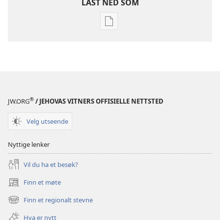
LAST NED SOM
Nedlastingsalternativer
for
publikasjoner
VÅKN
OPP!
August 2008
®
JW.ORG
/ JEHOVAS VITNERS OFFISIELLE NETTSTED
Velg utseende
Nyttige lenker
Vil du ha et besøk?
Finn et møte
(åpner
nytt
Finn et regionalt stevne
(åpner
vindu)
nytt
Hva er nytt