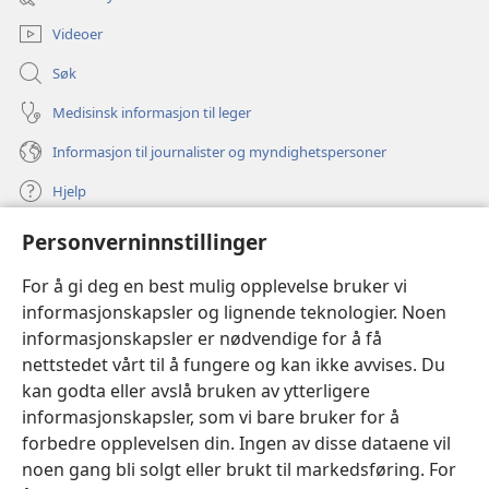
vindu)
Videoer
Søk
Medisinsk informasjon til leger
Informasjon til journalister og myndighetspersoner
Hjelp
Personverninnstillinger
Bidrag
(åpner
nytt
For å gi deg en best mulig opplevelse bruker vi
vindu)
Watchtower ONLINE LIBRARY™
informasjonskapsler og lignende teknologier. Noen
(åpner
informasjonskapsler er nødvendige for å få
nytt
®
JW Hub
vindu)
nettstedet vårt til å fungere og kan ikke avvises. Du
(åpner
nytt
kan godta eller avslå bruken av ytterligere
®
JW Library
vindu)
informasjonskapsler, som vi bare bruker for å
forbedre opplevelsen din. Ingen av disse dataene vil
Watchtower Library
noen gang bli solgt eller brukt til markedsføring. For