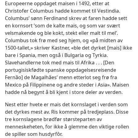
Europeerne oppdaget maisen i 1492, etter at
Christofer Columbus hadde kommet til Vestindia.
Columbus’ sønn Ferdinand skrev at faren hadde sett
en kornsort ’som de kalte mais, og som var svært
velsmakende og ble kokt, stekt eller malt til mel’.
Columbus tok frø med seg hjem, og «på midten av
1500-tallet,» skriver Kastner, «ble det dyrket [mais] ikke
bare i Spania, men også i Bulgaria og Tyrkia.
Slavehandlerne tok med mais til Afrika . . . [Den
portugisiskfødte spanske oppdagelsesreisende
Fernão] de Magalhães’ menn etterlot seg frø fra
Mexico på Filippinene og andre steder i Asia». Maisen
hadde nå begynt å bli kjent i store deler av verden.
Nest etter hvete er mais det kornslaget i verden som
det dyrkes mest av. Ris kommer på tredjeplass. Disse
tre kornslagene brødfør størsteparten av
menneskeheten, for ikke å glemme den viktige rollen
de spiller som husdyrfôr.