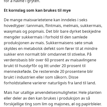
for å havne i gryten.
Et kornslag som kan brukes til mye
De mange maisvarietetene kan inndeles i seks
hovedtyper: tannmais, flintmais, melmais, sukkermais,
waxymais og popmais. Det blir bare dyrket beskjedne
mengder sukkermais i forhold til den samlede
produksjonen av mais. Sukkermaisens søte smak
skyldes en metabolsk defekt som fører til at mindre
sukker enn normalt blir omdannet til stivelse. På
verdensbasis blir over 60 prosent av maisavlingene
brukt til husdyrfôr og litt under 20 prosent til
menneskeføde. De resterende 20 prosentene blir
brukt i industrien eller som såkorn. Disse
forholdstallene varierer naturligvis fra land til land.
Mais har utallige anvendelsesmuligheter. Hele planten
eller deler av den kan brukes i produksjon av så
forskjellige ting som lim og majones, øl og papirbleier.