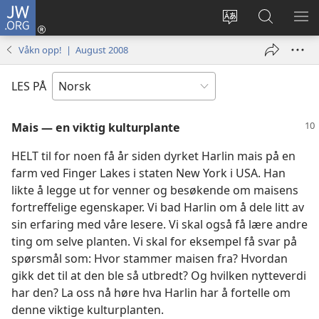
JW.ORG
Logg
inn
Endre
Søk
VIS
(åpner
språk
på
ME
Våkn opp! | August 2008
nytt
JW.ORG
vindu)
LES PÅ
Mais — en viktig kulturplante
HELT til for noen få år siden dyrket Harlin mais på en
farm ved Finger Lakes i staten New York i USA. Han
likte å legge ut for venner og besøkende om maisens
fortreffelige egenskaper. Vi bad Harlin om å dele litt av
sin erfaring med våre lesere. Vi skal også få lære andre
ting om selve planten. Vi skal for eksempel få svar på
spørsmål som: Hvor stammer maisen fra? Hvordan
gikk det til at den ble så utbredt? Og hvilken nytteverdi
har den? La oss nå høre hva Harlin har å fortelle om
denne viktige kulturplanten.