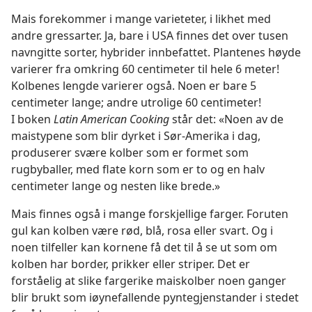
Mais forekommer i mange varieteter, i likhet med
andre gressarter. Ja, bare i USA finnes det over tusen
navngitte sorter, hybrider innbefattet. Plantenes høyde
varierer fra omkring 60 centimeter til hele 6 meter!
Kolbenes lengde varierer også. Noen er bare 5
centimeter lange; andre utrolige 60 centimeter!
I boken
Latin American Cooking
står det: «Noen av de
maistypene som blir dyrket i Sør-Amerika i dag,
produserer svære kolber som er formet som
rugbyballer, med flate korn som er to og en halv
centimeter lange og nesten like brede.»
Mais finnes også i mange forskjellige farger. Foruten
gul kan kolben være rød, blå, rosa eller svart. Og i
noen tilfeller kan kornene få det til å se ut som om
kolben har border, prikker eller striper. Det er
forståelig at slike fargerike maiskolber noen ganger
blir brukt som iøynefallende pyntegjenstander i stedet