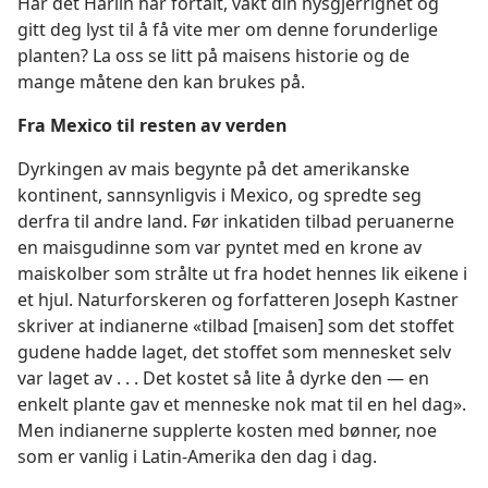
Har det Harlin har fortalt, vakt din nysgjerrighet og
gitt deg lyst til å få vite mer om denne forunderlige
planten? La oss se litt på maisens historie og de
mange måtene den kan brukes på.
Fra Mexico til resten av verden
Dyrkingen av mais begynte på det amerikanske
kontinent, sannsynligvis i Mexico, og spredte seg
derfra til andre land. Før inkatiden tilbad peruanerne
en maisgudinne som var pyntet med en krone av
maiskolber som strålte ut fra hodet hennes lik eikene i
et hjul. Naturforskeren og forfatteren Joseph Kastner
skriver at indianerne «tilbad [maisen] som det stoffet
gudene hadde laget, det stoffet som mennesket selv
var laget av . . . Det kostet så lite å dyrke den — en
enkelt plante gav et menneske nok mat til en hel dag».
Men indianerne supplerte kosten med bønner, noe
som er vanlig i Latin-Amerika den dag i dag.