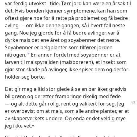
var ferdig utvokst i tide. Tørr jord kan være en årsak til
det. Hvis bonden kjenner symptomene, kan han som
oftest gjøre noe for å rette på problemet og få bedre
avling — om ikke denne gangen, så i hvert fall neste
gang. Noe jeg gjorde for å få bedre avlinger, var å
dyrke mais det ene året og soyabønner det neste.
Soyabønner er belgplanter som tilfører jorden
nitrogen.
En annen fordel med soyabønner er at
*
larven til maispyraliden (maisboreren), et insekt som
gjør stor skade på avlinger, ikke spiser dem og derfor
holder seg borte.
Det gir meg alltid stor glede å se en bar åker gradvis
bli grønn og deretter frambringe rikelig med føde
— og alt dette går rolig, rent og
vakkert for seg. Jeg
er overbevist om at mais, som alle andre planter, er et
av skaperverkets undere. Og enda er det veldig mye
jeg ikke vet.»