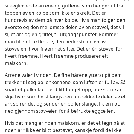
silkeglinsende arrene og griflene, som henger ut fra
toppen av en kolbe som ikke er skrelt. Det er
hundrevis av dem på hver kolbe. Hvis man følger den
øverste og den mellomste delen av en støvvei, det vil
si, et arr og en griffel, til utgangspunktet, kommer
man til en fruktknute, den nederste delen av
støvveien, hvor frøemnet sitter. Det er én støvvei for
hvert frøemne. Hvert frøemne produserer ett
maiskorn.
Arrene vaier i vinden. De fine hårene ytterst på dem
trekker til seg pollenkornene, som luften er full av. Så
snart et pollenkorn er blitt fanget opp, noe som kan
skje hvor som helst langs den utildekkede delen av et
arr, spirer det og sender en pollenslange, lik en rot,
ned gjennom støvveien for å befrukte eggcellen.
Hvis det mangler noen maiskorn, er det et tegn på at
noen arr ikke er blitt bestøvet, kanskje fordi de ikke