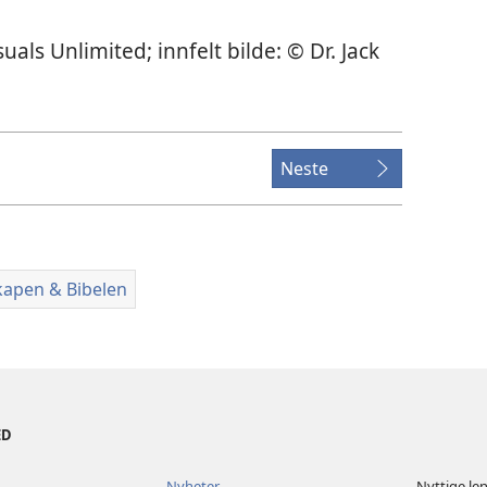
als Unlimited; innfelt bilde: © Dr. Jack
Neste
kapen & Bibelen
ED
Nyheter
Nyttige le