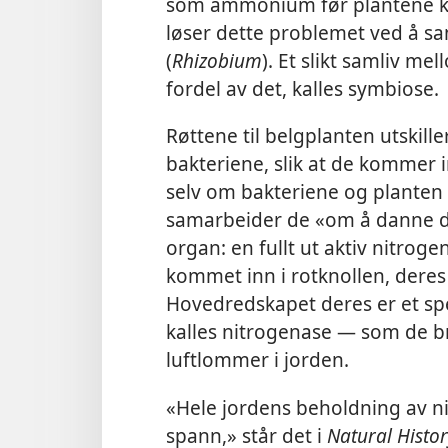
som ammonium før plantene ka
løser dette problemet ved å s
(
Rhizobium
). Et slikt samliv m
fordel av det, kalles symbiose.
Røttene til belgplanten utskille
bakteriene, slik at de kommer i
selv om bakteriene og planten er
samarbeider de «om å danne de
organ: en fullt ut aktiv nitrog
kommet inn i rotknollen, deres 
Hovedredskapet deres er et s
kalles nitrogenase — som de br
luftlommer i jorden.
«Hele jordens beholdning av nitr
spann,» står det i
Natural Histo