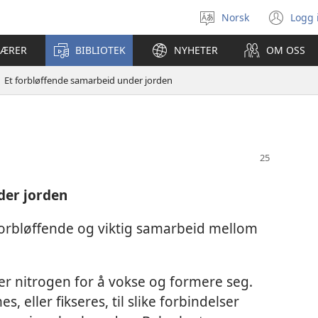
Norsk
Logg 
Velg
(åp
språk
nyt
LÆRER
BIBLIOTEK
NYHETER
OM OSS
vin
Et forbløffende samarbeid under jorden
der jorden
forbløffende og viktig samarbeid mellom
er nitrogen for å vokse og formere seg.
eller fikseres, til slike forbindelser