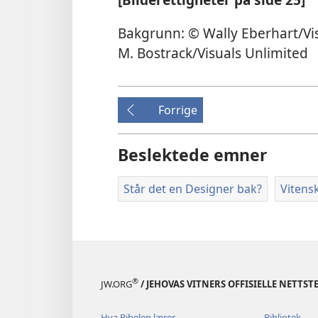
Bakgrunn: © Wally Eberhart/Visu
M. Bostrack/Visuals Unlimited
Forrige
Beslektede emner
Står det en Designer bak?
Vitens
®
JW.ORG
/ JEHOVAS VITNERS OFFISIELLE NETTST
Hva Bibelen lærer
Bibliotek