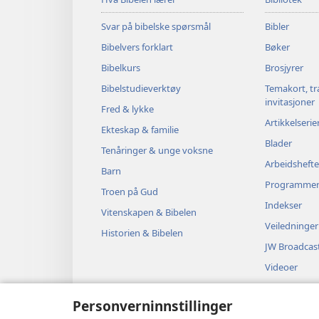
Svar på bibelske spørsmål
Bibler
Bibelvers forklart
Bøker
Bibelkurs
Brosjyrer
Bibelstudieverktøy
Temakort, tr
invitasjoner
Fred & lykke
Artikkelserie
Ekteskap & familie
Blader
Tenåringer & unge voksne
Arbeidshefte
Barn
Programme
Troen på Gud
Indekser
Vitenskapen & Bibelen
Veiledninger
Historien & Bibelen
JW Broadcas
Videoer
Musikk
Personverninnstillinger
Hørespill