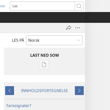
inn
ner
Søk
t
du)
LES PÅ
LAST NED SOM
Nedlastingsalternativer
for
publikasjoner
VÅKN
INNHOLDSFORTEGNELSE
OPP!
Forrige
Neste
August 2008
Faresignaler?