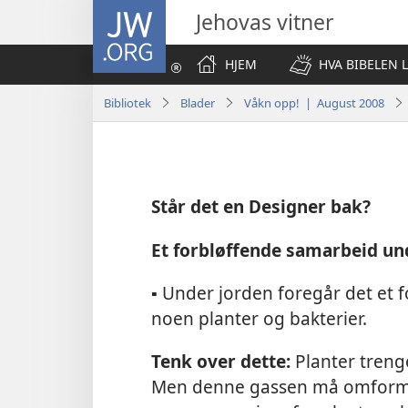
JW.ORG
Jehovas vitner
HJEM
HVA BIBELEN 
Bibliotek
Blader
Våkn opp! | August 2008
Står det en Designer bak?
Et forbløffende samarbeid un
▪ Under jorden foregår det et 
noen planter og bakterier.
Tenk over dette:
Planter treng
Men denne gassen må omformes, 