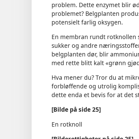
problem. Dette enzymet blir ø
problemet? Belgplanten produse
potensielt farlig oksygen.
En membran rundt rotknollen 
sukker og andre næringsstoffe
belgplanten dør, blir ammonium
med rette blitt kalt «grønn gjød
Hva mener du? Tror du at mikr
forbløffende og utrolig komplis
dette enda et bevis for at det 
[Bilde på side 25]
En rotknoll
[Bilderettigheter på side 25]