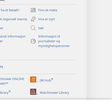
u ha et besøk?
Finn et møte
(åpner
nytt
et regionalt stevne
Hva er nytt
vindu)
er
Søk
insk informasjon
Informasjon til
ger
journalister og
myndighetspersoner
ag
chtower ONLINE
®
JW Hub
(åpner
RARY™
nytt
®
vindu)
ibrary
Watchtower Library