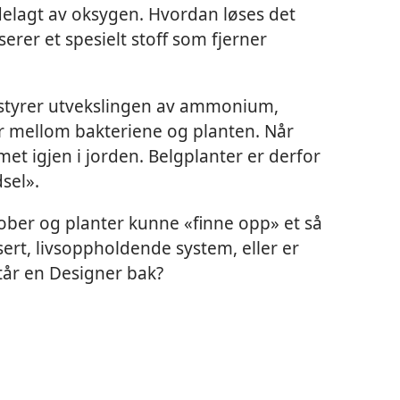
delagt av oksygen. Hvordan løses det
rer et spesielt stoff som fjerner
styrer utvekslingen av ammonium,
r mellom bakteriene og planten. Når
et igjen i jorden. Belgplanter er derfor
sel».
ober og planter kunne «finne opp» et så
ert, livsoppholdende system, eller er
står en Designer bak?