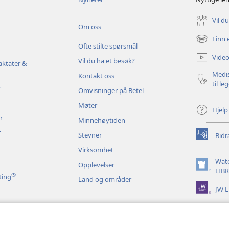
Vil d
Om oss
Finn 
(åpner
Ofte stilte spørsmål
nytt
Video
Vil du ha et besøk?
vindu)
aktater &
Medis
Kontakt oss
til le
r
Omvisninger på Betel
Møter
Hjelp
r
Minnehøytiden
r
Stevner
Bidr
(åpner
nytt
Virksomhet
vindu)
Wat
Opplevelser
(åpner
LIB
®
ting
Land og områder
nytt
JW L
vindu)