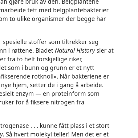
n gjøre bruk av den. Belgplantene
amarbeide tett med belgplantebakterier
ellom to ulike organismer der begge har
r spesielle stoffer som tiltrekker seg
nn i røttene. Bladet
Natural History
sier at
 fra to helt forskjellige riker,
t som i bunn og grunn er et nytt
enfikserende rotknoll». Når bakteriene er
nye hjem, setter de i gang å arbeide.
pesielt enzym — en proteinform som
uker for å fiksere nitrogen fra
ogenase . . . kunne fått plass i et stort
ry
. Så hvert molekyl teller! Men det er et