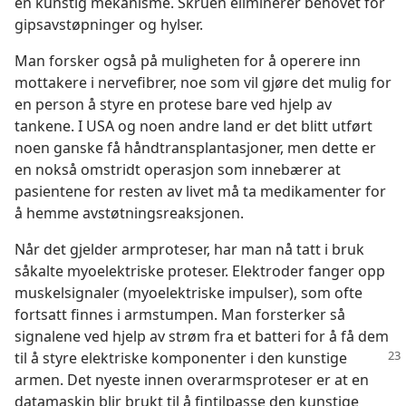
en kunstig mekanisme. Skruen eliminerer behovet for
gipsavstøpninger og hylser.
Man forsker også på muligheten for å operere inn
mottakere i nervefibrer, noe som vil gjøre det mulig for
en person å styre en protese bare ved hjelp av
tankene. I USA og noen andre land er det blitt utført
noen ganske få håndtransplantasjoner, men dette er
en nokså omstridt operasjon som innebærer at
pasientene for resten av livet må ta medikamenter for
å hemme avstøtningsreaksjonen.
Når det gjelder armproteser, har man nå tatt i bruk
såkalte myoelektriske proteser. Elektroder fanger opp
muskelsignaler (myoelektriske impulser), som ofte
fortsatt finnes i armstumpen. Man forsterker så
signalene ved hjelp av strøm fra et batteri for å få dem
til å styre
elektriske komponenter i den kunstige
armen. Det nyeste innen overarmsproteser er at en
datamaskin blir brukt til å fintilpasse den kunstige