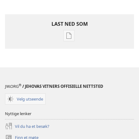
LAST NED SOM
Nedlastingsalternativer
for
publikasjoner
VÅKN
OPP!
Februar 2006
®
JW.ORG
/ JEHOVAS VITNERS OFFISIELLE NETTSTED
Velg utseende
Nyttige lenker
Vil du ha et besøk?
Finn et møte