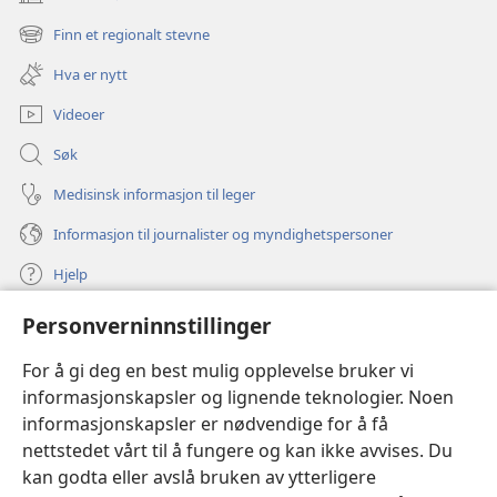
(åpner
nytt
Finn et regionalt stevne
(åpner
vindu)
nytt
Hva er nytt
vindu)
Videoer
Søk
Medisinsk informasjon til leger
Informasjon til journalister og myndighetspersoner
Hjelp
Personverninnstillinger
Bidrag
(åpner
nytt
For å gi deg en best mulig opplevelse bruker vi
vindu)
Watchtower ONLINE LIBRARY™
informasjonskapsler og lignende teknologier. Noen
(åpner
informasjonskapsler er nødvendige for å få
nytt
®
JW Hub
vindu)
nettstedet vårt til å fungere og kan ikke avvises. Du
(åpner
nytt
kan godta eller avslå bruken av ytterligere
®
JW Library
vindu)