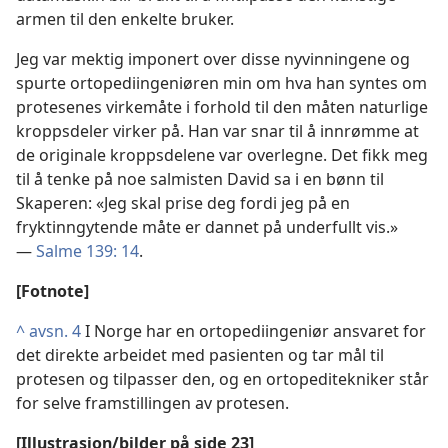
armen til den enkelte bruker.
Jeg var mektig imponert over disse nyvinningene og
spurte ortopediingeniøren min om hva han syntes om
protesenes virkemåte i forhold til den måten naturlige
kroppsdeler virker på. Han var snar til å innrømme at
de originale kroppsdelene var overlegne. Det fikk meg
til å tenke på noe salmisten David sa i en bønn til
Skaperen: «Jeg skal prise deg fordi jeg på en
fryktinngytende måte er dannet på underfullt vis.»
—
Salme 139: 14
.
[Fotnote]
^
avsn. 4
I Norge har en ortopediingeniør ansvaret for
det direkte arbeidet med pasienten og tar mål til
protesen og tilpasser den, og en ortopeditekniker står
for selve framstillingen av protesen.
[Illustrasjon/bilder på side 23]