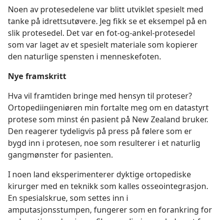
Noen av protesedelene var blitt utviklet spesielt med
tanke på idrettsutøvere. Jeg fikk se et eksempel på en
slik protesedel. Det var en fot-og-ankel-protesedel
som var laget av et spesielt materiale som kopierer
den naturlige spensten i menneskefoten.
Nye framskritt
Hva vil framtiden bringe med hensyn til proteser?
Ortopediingeniøren min fortalte meg om en datastyrt
protese som minst én pasient på New Zealand bruker.
Den reagerer tydeligvis på press på følere som er
bygd inn i protesen, noe som resulterer i et naturlig
gangmønster for pasienten.
I noen land eksperimenterer dyktige ortopediske
kirurger med en teknikk som kalles osseointegrasjon.
En spesialskrue, som settes inn i
amputasjonsstumpen, fungerer som en forankring for