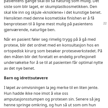
pasientens gange skal bli så naturlig som mulig. Det
siste som blir laget, er skumplastkosmetikken. Den
skal kle inn og skjule «knoklene» i det kunstige benet.
Hensikten med denne kosmetiske finishen er å få
benprotesen til
å ligne mest mulig på pasientens
gjenværende, naturlige ben.
Når en pasient føler seg rimelig trygg på å gå med
protese, blir det ordnet med en konsultasjon hos en
ortopedisk kirurg som besøker proteseverkstedet. På
den måten blir det foretatt en endelig profesjonell
undersøkelse for å se til at pasienten får optimal nytte
av det nye benet.
Barn og idrettsutøvere
I løpet av omvisningen la jeg merke til en liten jente.
Hun hadde ikke noe imot å vise oss
amputasjonsstumpen og protesen sin. Senere så jeg
henne springe omkring, og hun så ut som om hun