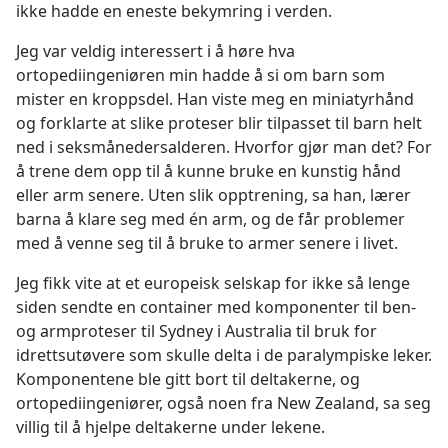
ikke hadde en eneste bekymring i verden.
Jeg var veldig interessert i å høre hva
ortopediingeniøren min hadde å si om barn som
mister en kroppsdel. Han viste meg en miniatyrhånd
og forklarte at slike proteser blir tilpasset til barn helt
ned i seksmånedersalderen. Hvorfor gjør man det? For
å trene dem opp til å kunne bruke en kunstig hånd
eller arm senere. Uten slik opptrening, sa han, lærer
barna å klare seg med én arm, og de får problemer
med å venne seg til å bruke to armer senere i livet.
Jeg fikk vite at et europeisk selskap for ikke så lenge
siden sendte en container med komponenter til ben-
og armproteser til Sydney i Australia til bruk for
idrettsutøvere som skulle delta i de paralympiske leker.
Komponentene ble gitt bort til deltakerne, og
ortopediingeniører, også noen fra New Zealand, sa seg
villig til å hjelpe deltakerne under lekene.