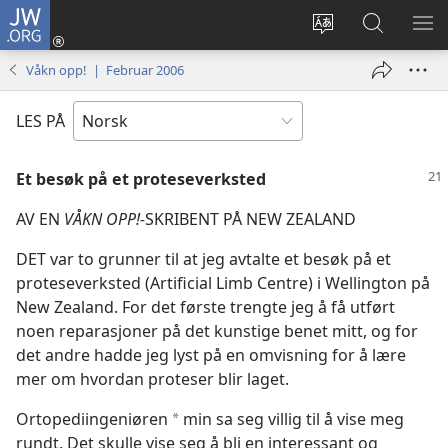
JW.ORG
Logg
inn
Endre
Søk
VIS
(åpner
språk
på
ME
Våkn opp! | Februar 2006
nytt
JW.ORG
vindu)
LES PÅ
Et besøk på et proteseverksted
AV EN
VÅKN OPP!-
SKRIBENT PÅ NEW ZEALAND
DET var to grunner til at jeg avtalte et besøk på et
proteseverksted (Artificial Limb Centre) i Wellington på
New Zealand. For det første trengte jeg å få utført
noen reparasjoner på det kunstige benet mitt, og for
det andre hadde jeg lyst på en omvisning for å lære
mer om hvordan proteser blir laget.
Ortopediingeniøren
min sa seg villig til å vise meg
*
rundt. Det skulle vise seg å bli en interessant og