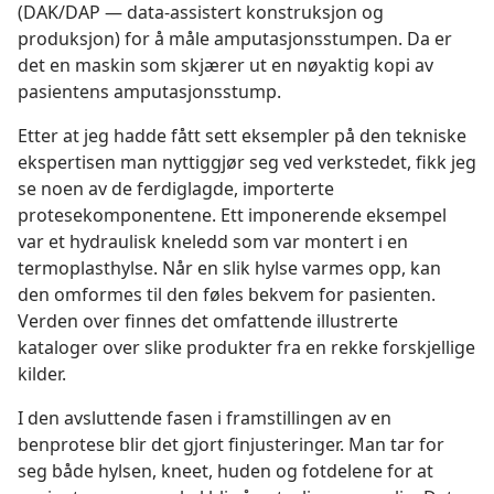
(DAK/DAP — data-assistert konstruksjon og
produksjon) for å måle amputasjonsstumpen. Da er
det en maskin som skjærer ut en nøyaktig kopi av
pasientens amputasjonsstump.
Etter at jeg hadde fått sett eksempler på den tekniske
ekspertisen man nyttiggjør seg ved verkstedet, fikk jeg
se noen av de ferdiglagde, importerte
protesekomponentene. Ett imponerende eksempel
var et hydraulisk kneledd som var montert i en
termoplasthylse. Når en slik hylse varmes opp, kan
den omformes til den føles bekvem for pasienten.
Verden over finnes det omfattende illustrerte
kataloger over slike produkter fra en rekke forskjellige
kilder.
I den avsluttende fasen i framstillingen av en
benprotese blir det gjort finjusteringer. Man tar for
seg både hylsen, kneet, huden og fotdelene for at