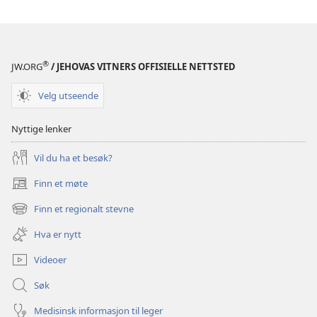
BLADER
22. mai
2005
®
JW.ORG
/ JEHOVAS VITNERS OFFISIELLE NETTSTED
Velg utseende
Nyttige lenker
Vil du ha et besøk?
Finn et møte
(åpner
nytt
Finn et regionalt stevne
(åpner
vindu)
nytt
Hva er nytt
vindu)
Videoer
Søk
Medisinsk informasjon til leger