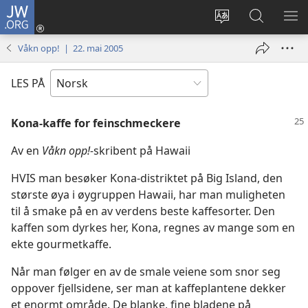
JW.ORG
Logg
inn
Endre
Søk
VIS
(åpner
språk
på
ME
Våkn opp! | 22. mai 2005
nytt
JW.ORG
vindu)
LES PÅ
Kona-kaffe for feinschmeckere
Av en
Våkn opp!-
skribent på Hawaii
HVIS man besøker Kona-distriktet på Big Island, den
største øya i øygruppen Hawaii, har man muligheten
til å smake på en av verdens beste kaffesorter. Den
kaffen som dyrkes her, Kona, regnes av mange som en
ekte gourmetkaffe.
Når man følger en av de smale veiene som snor seg
oppover fjellsidene, ser man at kaffeplantene dekker
et enormt område. De blanke, fine bladene på