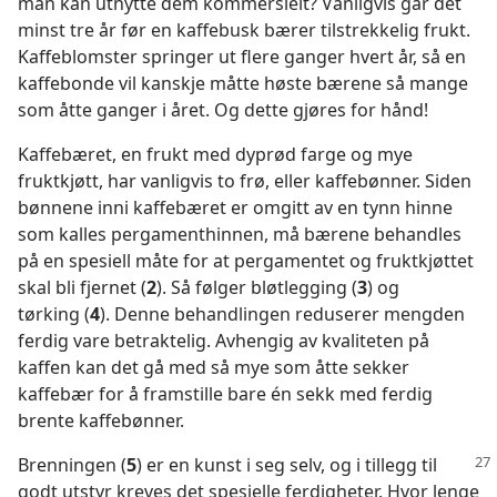
man kan utnytte dem kommersielt? Vanligvis går det
minst tre år før en kaffebusk bærer tilstrekkelig frukt.
Kaffeblomster springer ut flere ganger hvert år, så en
kaffebonde vil kanskje måtte høste bærene så mange
som åtte ganger i året. Og dette gjøres for hånd!
Kaffebæret, en frukt med dyprød farge og mye
fruktkjøtt, har vanligvis to frø, eller kaffebønner. Siden
bønnene inni kaffebæret er omgitt av en tynn hinne
som kalles pergamenthinnen, må bærene behandles
på en spesiell måte for at pergamentet og fruktkjøttet
skal bli fjernet (
2
). Så følger bløtlegging (
3
) og
tørking (
4
). Denne behandlingen reduserer mengden
ferdig vare betraktelig. Avhengig av kvaliteten på
kaffen kan det gå med så mye som åtte sekker
kaffebær for å framstille bare én sekk med ferdig
brente kaffebønner.
Brenningen (
5
) er en kunst i seg selv, og i tillegg til
godt utstyr kreves det spesielle ferdigheter. Hvor lenge