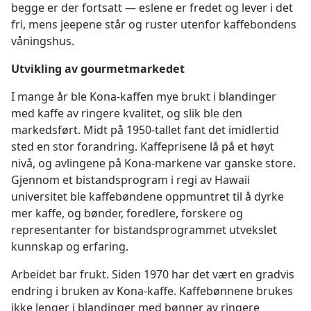
begge er der fortsatt — eslene er fredet og lever i det
fri, mens jeepene står og ruster utenfor kaffebondens
våningshus.
Utvikling av gourmetmarkedet
I mange år ble Kona-kaffen mye brukt i blandinger
med kaffe av ringere kvalitet, og slik ble den
markedsført. Midt på 1950-tallet fant det imidlertid
sted en stor forandring. Kaffeprisene lå på et høyt
nivå, og avlingene på Kona-markene var ganske store.
Gjennom et bistandsprogram i regi av Hawaii
universitet ble kaffebøndene oppmuntret til å dyrke
mer kaffe, og bønder, foredlere, forskere og
representanter for bistandsprogrammet utvekslet
kunnskap og erfaring.
Arbeidet bar frukt. Siden 1970 har det vært en gradvis
endring i bruken av Kona-kaffe. Kaffebønnene brukes
ikke lenger i blandinger med bønner av ringere