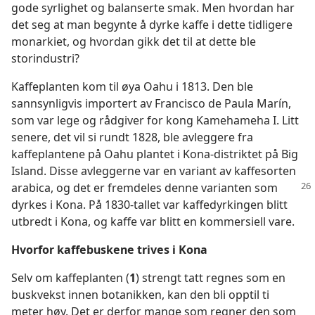
gode syrlighet og balanserte smak. Men hvordan har
det seg at man begynte å dyrke kaffe i dette tidligere
monarkiet, og hvordan gikk det til at dette ble
storindustri?
Kaffeplanten kom til øya Oahu i 1813. Den ble
sannsynligvis importert av Francisco de Paula Marín,
som var lege og rådgiver for kong Kamehameha I. Litt
senere, det vil si rundt 1828, ble avleggere fra
kaffeplantene på Oahu plantet i Kona-distriktet på Big
Island. Disse avleggerne var en variant av kaffesorten
arabica,
og det er fremdeles denne varianten som
dyrkes i Kona. På 1830-tallet var kaffedyrkingen blitt
utbredt i Kona, og kaffe var blitt en kommersiell vare.
Hvorfor kaffebuskene trives i Kona
Selv om kaffeplanten (
1
) strengt tatt regnes som en
buskvekst innen botanikken, kan den bli opptil ti
meter høy. Det er derfor mange som regner den som