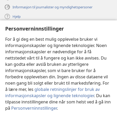
Informasjon til journalister og myndighetspersoner
Hjelp
Personverninnstillinger
Bidrag
(åpner
nytt
For å gi deg en best mulig opplevelse bruker vi
vindu)
Watchtower ONLINE LIBRARY™
informasjonskapsler og lignende teknologier. Noen
(åpner
informasjonskapsler er nødvendige for å få
nytt
®
JW Hub
vindu)
nettstedet vårt til å fungere og kan ikke avvises. Du
(åpner
nytt
kan godta eller avslå bruken av ytterligere
®
JW Library
vindu)
informasjonskapsler, som vi bare bruker for å
forbedre opplevelsen din. Ingen av disse dataene vil
Watchtower Library
noen gang bli solgt eller brukt til markedsføring. For
å lære mer, les
globale retningslinjer for bruk av
informasjonskapsler og lignende teknologier
. Du kan
tilpasse innstillingene dine når som helst ved å gå inn
Copyright
© 2026 Watch Tower Bible and Tract Society of Pennsylvania.
på
Personverninnstillinger
.
Vi
VILKÅR FOR BRUK
|
PERSONVERN
|
PERSONVERNINNSTILLINGER