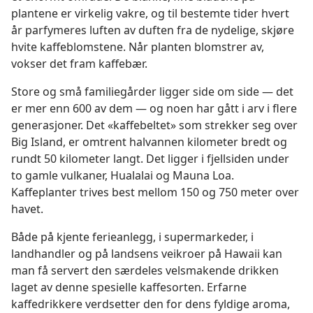
plantene er virkelig vakre, og til bestemte tider hvert
år parfymeres luften av duften fra de nydelige, skjøre
hvite kaffeblomstene. Når planten blomstrer av,
vokser det fram kaffebær.
Store og små familiegårder ligger side om side — det
er mer enn 600 av dem — og noen har gått i arv i flere
generasjoner. Det «kaffebeltet» som strekker seg over
Big Island, er omtrent halvannen kilometer bredt og
rundt 50 kilometer langt. Det ligger i fjellsiden under
to gamle vulkaner, Hualalai og Mauna Loa.
Kaffeplanter trives best mellom 150 og 750 meter over
havet.
Både på kjente ferieanlegg, i supermarkeder, i
landhandler og på landsens veikroer på Hawaii kan
man få servert den særdeles velsmakende drikken
laget av denne spesielle kaffesorten. Erfarne
kaffedrikkere verdsetter den for dens fyldige aroma,