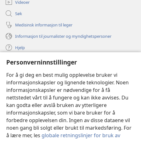
Videoer
Søk
Medisinsk informasjon til leger
Informasjon til journalister og myndighetspersoner
Hjelp
Personverninnstillinger
Bidrag
(åpner
nytt
For å gi deg en best mulig opplevelse bruker vi
vindu)
Watchtower ONLINE LIBRARY™
informasjonskapsler og lignende teknologier. Noen
(åpner
informasjonskapsler er nødvendige for å få
nytt
®
JW Hub
vindu)
nettstedet vårt til å fungere og kan ikke avvises. Du
(åpner
nytt
kan godta eller avslå bruken av ytterligere
®
JW Library
vindu)
informasjonskapsler, som vi bare bruker for å
forbedre opplevelsen din. Ingen av disse dataene vil
Watchtower Library
noen gang bli solgt eller brukt til markedsføring. For
å lære mer, les
globale retningslinjer for bruk av