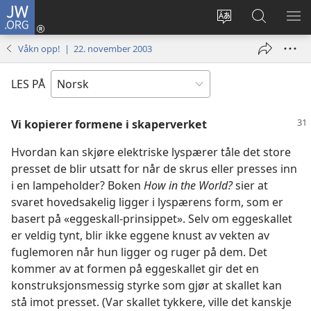
JW.ORG
Logg
inn
Endre
Søk
VIS
(åpner
språk
på
ME
Våkn opp! | 22. november 2003
nytt
JW.ORG
vindu)
LES PÅ
Vi kopierer formene i skaperverket
Hvordan kan skjøre elektriske lyspærer tåle det store
presset de blir utsatt for når de skrus eller presses inn
i en lampeholder? Boken
How in the World?
sier at
svaret hovedsakelig ligger i lyspærens form, som er
basert på «eggeskall-prinsippet». Selv om eggeskallet
er veldig tynt, blir ikke eggene knust av vekten av
fuglemoren når hun ligger og ruger på dem. Det
kommer av at formen på eggeskallet gir det en
konstruksjonsmessig styrke som gjør at skallet kan
stå imot presset. (Var skallet tykkere, ville det kanskje