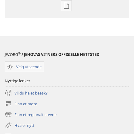
Nedlastingsalternativer
for
publikasjoner
BLADER
22. november
2003
®
JW.ORG
/ JEHOVAS VITNERS OFFISIELLE NETTSTED
Velg utseende
Nyttige lenker
Vil du ha et besøk?
Finn et møte
(åpner
nytt
Finn et regionalt stevne
(åpner
vindu)
nytt
Hva er nytt
vindu)