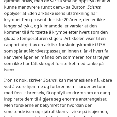
gammel drivis, men de var så små og oppstykket at vi
kunne manøvrere rundt dem,» sa Burton.
Science
opplyser at «den arktiske isens utstrekning har
krympet fem prosent de siste 20 årene; den er ikke
lenger så tykk, og klimamodeller varsler at den
kommer til å fortsette å krympe etter hvert som den
globale temperaturen stiger». Artikkelen viser til en
rapport utgitt av en arktisk forskningskomité i USA
som spår at Nordvestpassasjen innen ti år «i hvert fall
kan være åpen en måned om sommeren for fartøyer
som ikke har fått skroget forsterket med tanke på
isen».
Ironisk nok, skriver
Science,
kan menneskene nå, «bare
ved å være hjemme og forbrenne milliarder av tonn
med fossilt brensel», få oppfylt en drøm som en gang
inspirerte dem til å gjøre seg enorme anstrengelser.
Men forskerne er bekymret for hvordan den
smeltende isen og sjøtrafikken vil virke på isbjørnen,