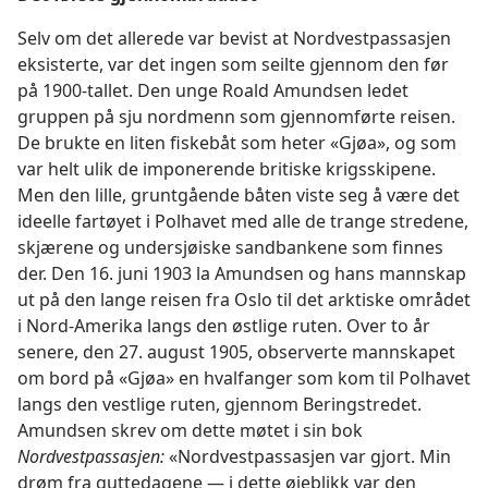
Selv om det allerede var bevist at Nordvestpassasjen
eksisterte, var det ingen som seilte gjennom den før
på 1900-tallet. Den unge Roald Amundsen ledet
gruppen på sju nordmenn som gjennomførte reisen.
De brukte en liten fiskebåt som heter «Gjøa», og som
var helt ulik de imponerende britiske krigsskipene.
Men den lille, gruntgående båten viste seg å være det
ideelle fartøyet i Polhavet med alle de trange stredene,
skjærene og undersjøiske sandbankene som finnes
der. Den 16. juni 1903 la Amundsen og hans mannskap
ut på den lange reisen fra Oslo til det arktiske området
i Nord-Amerika langs den østlige ruten. Over to år
senere, den 27. august 1905, observerte mannskapet
om bord på «Gjøa» en hvalfanger som kom til Polhavet
langs den vestlige ruten, gjennom Beringstredet.
Amundsen skrev om dette møtet i sin bok
Nordvestpassasjen:
«Nordvestpassasjen var gjort. Min
drøm fra guttedagene — i dette øieblikk var den