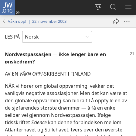
JW.ORG
Logg
inn
Endre
Søk
VIS
(åpner
språk
på
ME
Våkn opp! | 22. november 2003
nytt
JW.ORG
vindu)
LES PÅ
Nordvestpassasjen — ikke lenger bare en
ønskedrøm?
AV EN
VÅKN OPP!
-SKRIBENT I FINLAND
NÅR vi hører om global oppvarming, vekker det
vanligvis negative assosiasjoner. Men det kan være at
den globale oppvarming kan bidra til å oppfylle en av
de sjøfarendes største drømmer — å få en enkel
seilbar vei gjennom Nordvestpassasjen. Ifølge
tidsskriftet
Science
kan denne forbindelsen mellom
Atlanterhavet og Stillehavet, tvers over den øverste