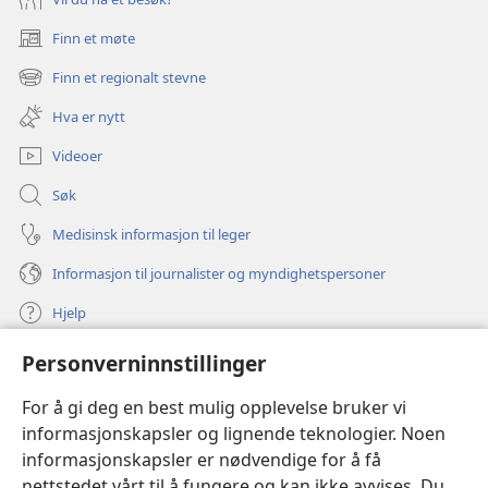
Finn et møte
(åpner
nytt
Finn et regionalt stevne
(åpner
vindu)
nytt
Hva er nytt
vindu)
Videoer
Søk
Medisinsk informasjon til leger
Informasjon til journalister og myndighetspersoner
Hjelp
Personverninnstillinger
Bidrag
(åpner
nytt
For å gi deg en best mulig opplevelse bruker vi
vindu)
Watchtower ONLINE LIBRARY™
informasjonskapsler og lignende teknologier. Noen
(åpner
informasjonskapsler er nødvendige for å få
nytt
®
JW Hub
vindu)
nettstedet vårt til å fungere og kan ikke avvises. Du
(åpner