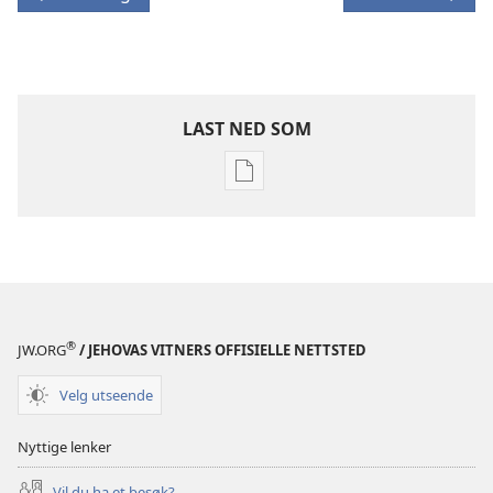
LAST NED SOM
Nedlastingsalternativer
for
publikasjoner
BLADER
22. november
2003
®
JW.ORG
/ JEHOVAS VITNERS OFFISIELLE NETTSTED
Velg utseende
Nyttige lenker
Vil du ha et besøk?