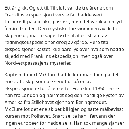
Ett år gikk. Og ett til. Til slutt var de tre årene som
Franklins ekspedisjon i verste fall hadde vært
forberedt på å bruke, passert, men det var ikke en lyd
å høre fra den. Den mystiske forsvinningen av de to
skipene og mannskapet førte til at en strøm av
redningsekspedisjoner drog av gårde. Flere titall
ekspedisjoner kastet ikke bare lys over hva som hadde
skjedd med Franklins ekspedisjon, men også over
Nordvestpassasjens mysterier.
Kaptein Robert McClure hadde kommandoen på det
ene av to skip som ble sendt ut på en av
ekspedisjonene for å lete etter Franklin. I 1850 reiste
han fra London og nærmet seg den nordlige kysten av
Amerika fra Stillehavet gjennom Beringstredet.
McClure lot det ene skipet bli igjen og satte målbevisst
kursen mot Polhavet. Snart seilte han i farvann der
ingen europeer før hadde seilt. Han tok mange sjanser