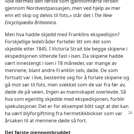
«ble dermed den første som gjennomførte ferden
gjennom Nordvestpassasjen, men ved hjelp av mer
enn ett skip og delvis til fots,» står det i
The New
Encyclopædia Britannica.
Men hva hadde skjedd med Franklins ekspedisjon?
Forskjellige ledetråder forteller litt om det som
skjedde etter 1845. I Victoria Strait ble begge skipene i
ekspedisjonen sittende fast i isen. Da skipene hadde
vært innestengt i isen i 18 måneder, var mange av
mennene, blant andre Franklin selv, døde. De som
fortsatt var i live, bestemte seg for å forlate skipene og
gå mot sør til fots, men svekket som de var fra før av,
døde de på veien. Ingen av mannskapet overlevde. Så
hva som egentlig skjedde med ekspedisjonen, forblir
spekulasjoner. Det er for eksempel blitt sagt at det kan
ha
vært blyforgiftning fra hermetikkbokser som var
årsaken til at mennene døde så fort.
Det første gjennombruddet