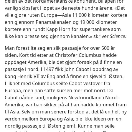
delen av det nordamerikanske kontinent, bli åpen for
vanlig skipsfart i løpet av de neste hundre årene. «Det
ville gjøre ruten Europa—Asia 11 000 kilometer kortere
enn gjennom Panamakanalen og 19 000 kilometer
kortere enn rundt Kapp Horn for supertankere som
ikke kan presse seg gjennom kanalen,» skriver
Science.
Man forestilte seg en slik passasje for over 500 år
siden. Kort tid etter at Christofer Columbus hadde
oppdaget Amerika, ble det gjort forsøk på å finne en
passasje i nord. I 1497 fikk John Cabot i oppdrag av
kong Henrik VII av England å finne en sjøvei til Østen.
I likhet med Columbus seilte Cabot vestover fra
Europa, men han satte kursen mer mot nord. Da
Cabot nådde land, muligens Newfoundland i Nord-
Amerika, var han sikker på at han hadde kommet fram
til Asia. Selv om man senere forstod at det lå en helt ny
verden mellom Europa og Asia, ble ikke ideen om en
nordlig passasje til Østen glemt. Kunne man seile