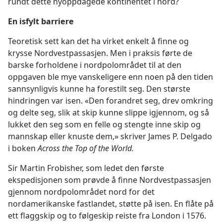
rundt dette nyoppdagede kontinentet i nord?
En isfylt barriere
Teoretisk sett kan det ha virket enkelt å finne og
krysse Nordvestpassasjen. Men i praksis førte de
barske forholdene i nordpolområdet til at den
oppgaven ble mye vanskeligere enn noen på den tiden
sannsynligvis kunne ha forestilt seg. Den største
hindringen var isen. «Den forandret seg, drev omkring
og delte seg, slik at skip kunne slippe igjennom, og så
lukket den seg som en felle og stengte inne skip og
mannskap eller knuste dem,» skriver James P. Delgado
i boken
Across the Top of the World.
Sir Martin Frobisher, som ledet den første
ekspedisjonen som prøvde å finne Nordvestpassasjen
gjennom nordpolområdet nord for det
nordamerikanske fastlandet, støtte på isen. En flåte på
ett flaggskip og to følgeskip reiste fra London i 1576.