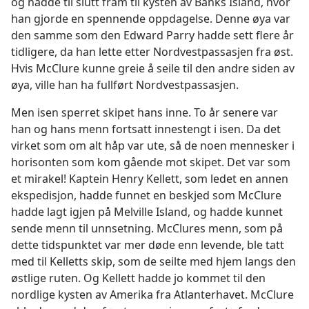
og nådde til slutt fram til kysten av Banks Island, hvor
han gjorde en spennende oppdagelse. Denne øya var
den samme som den Edward Parry hadde sett flere år
tidligere, da han lette etter Nordvestpassasjen fra øst.
Hvis McClure kunne greie å seile til den andre siden av
øya, ville han ha fullført Nordvestpassasjen.
Men isen sperret skipet hans inne. To år senere var
han og hans menn fortsatt innestengt i isen. Da det
virket som om alt håp var ute, så de noen mennesker i
horisonten som kom gående mot skipet. Det var som
et mirakel! Kaptein Henry Kellett, som ledet en annen
ekspedisjon, hadde funnet en beskjed som McClure
hadde lagt igjen på Melville Island, og hadde kunnet
sende menn til unnsetning. McClures menn, som på
dette tidspunktet var mer døde enn levende, ble tatt
med til Kelletts skip, som de seilte med hjem langs den
østlige ruten. Og Kellett hadde jo kommet til den
nordlige kysten av Amerika fra Atlanterhavet. McClure