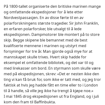
På 1800-tallet organiserte den britiske marinen mange
og omfattende ekspedisjoner for å lete etter
Nordvestpassasjen. En av disse førte til en av
polarforskningens største tragedier. Sir John Franklin,
en erfaren polarforsker, ble utvalgt til å lede
ekspedisjonen. Dampmotorer ble montert på to store
skip. Begge skipene ble bemannet med de best
kvalifiserte mennene i marinen og utstyrt med
forsyninger for tre år. Man gjorde også mye for at
mannskapet skulle trives. Hvert skip hadde for
eksempel et omfattende bibliotek, og det var til og
med lirekasser om bord. En styrmann som skulle være
med på ekspedisjonen, skrev: «Det er nesten ikke den
ting vi kan få bruk for, som ikke er tatt med, og jeg tror
faktisk at hvis jeg hadde fått en time eller to i London
til å handle, så ville jeg ikke ha trengt å kjøpe noe.»
I mai 1845 drog ekspedisjonen ut fra England, og i juli
kom den fram til Baffinbukta.