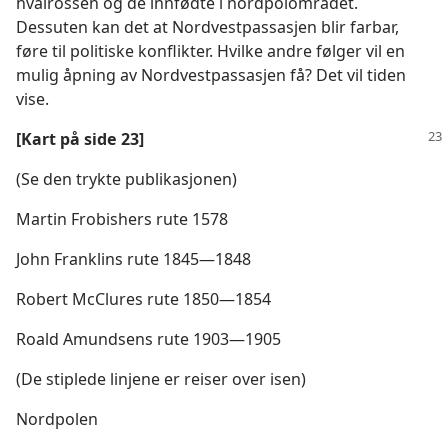
hvalrossen og de innfødte i nordpolområdet.
Dessuten kan det at Nordvestpassasjen blir farbar,
føre til politiske konflikter. Hvilke andre følger vil en
mulig åpning av Nordvestpassasjen få? Det vil tiden
vise.
[Kart på side 23]
(Se den trykte publikasjonen)
Martin Frobishers rute 1578
John Franklins rute 1845—1848
Robert McClures rute 1850—1854
Roald Amundsens rute 1903—1905
(De stiplede linjene er reiser over isen)
Nordpolen