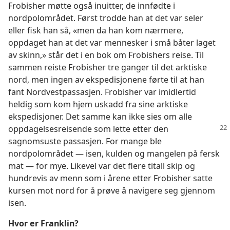
Frobisher møtte også inuitter, de innfødte i
nordpolområdet. Først trodde han at det var seler
eller fisk han så, «men da han kom nærmere,
oppdaget han at det var mennesker i små båter laget
av skinn,» står det i en bok om Frobishers reise. Til
sammen reiste Frobisher tre ganger til det arktiske
nord, men ingen av ekspedisjonene førte til at han
fant Nordvestpassasjen. Frobisher var imidlertid
heldig som kom hjem uskadd fra sine arktiske
ekspedisjoner. Det samme kan ikke sies om alle
oppdagelsesreisende som
lette etter den
sagnomsuste passasjen. For mange ble
nordpolområdet — isen, kulden og mangelen på fersk
mat — for mye. Likevel var det flere titall skip og
hundrevis av menn som i årene etter Frobisher satte
kursen mot nord for å prøve å navigere seg gjennom
isen.
Hvor er Franklin?