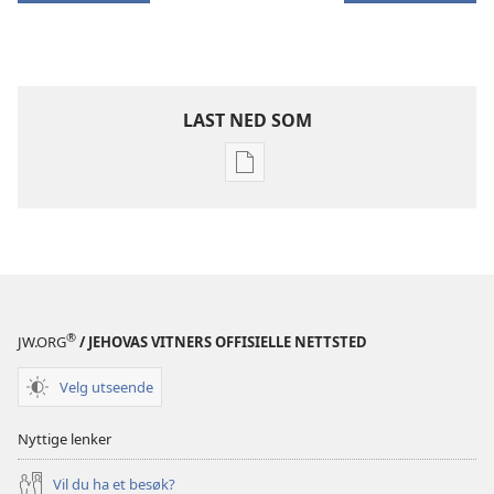
LAST NED SOM
Nedlastingsalternativer
for
publikasjoner
BLADER
22. november
2003
®
JW.ORG
/ JEHOVAS VITNERS OFFISIELLE NETTSTED
Velg utseende
Nyttige lenker
Vil du ha et besøk?