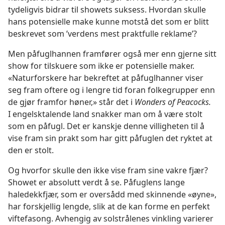
tydeligvis bidrar til showets suksess. Hvordan skulle
hans potensielle make kunne motstå det som er blitt
beskrevet som ’verdens mest praktfulle reklame’?
Men påfuglhannen framfører også mer enn gjerne sitt
show for tilskuere som ikke er potensielle maker.
«Naturforskere har bekreftet at påfuglhanner viser
seg fram oftere og i lengre tid foran folkegrupper enn
de gjør framfor høner,» står det i
Wonders of Peacocks.
I engelsktalende land snakker man om å være stolt
som en påfugl. Det er kanskje denne villigheten til å
vise fram sin prakt som har gitt påfuglen det ryktet at
den er stolt.
Og hvorfor skulle den ikke vise fram sine vakre fjær?
Showet er absolutt verdt å se. Påfuglens lange
haledekkfjær, som er oversådd med skinnende «øyne»,
har forskjellig lengde, slik at de kan forme en perfekt
viftefasong. Avhengig av solstrålenes vinkling varierer