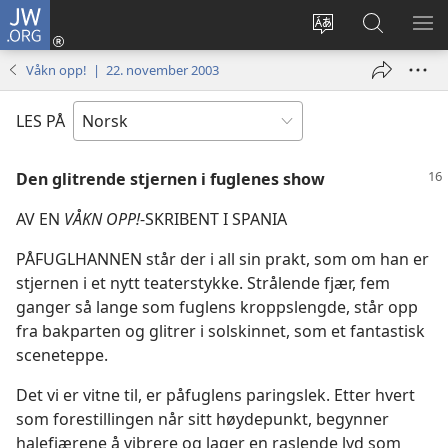
JW.ORG
Logg
inn
Endre
Søk
VIS
(åpner
språk
på
ME
Våkn opp! | 22. november 2003
nytt
JW.ORG
vindu)
LES PÅ
Den glitrende stjernen i fuglenes show
AV EN
VÅKN OPP!
-SKRIBENT I SPANIA
PÅFUGLHANNEN står der i all sin prakt, som om han er
stjernen i et nytt teaterstykke. Strålende fjær, fem
ganger så lange som fuglens kroppslengde, står opp
fra bakparten og glitrer i solskinnet, som et fantastisk
sceneteppe.
Det vi er vitne til, er påfuglens paringslek. Etter hvert
som forestillingen når sitt høydepunkt, begynner
halefjærene å vibrere og lager en raslende lyd som