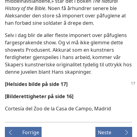
middelhavslandene,» står det i boken
The Natural
History of the Bible.
Noen få århundrer senere ble
Aleksander den store så imponert over påfuglene at
han forbød sine soldater å drepe dem.
Selv i dag blir de aller fleste imponert over påfuglens
fargesprakende show. Og vi må ikke glemme dette
showets Produsent. Akkurat som en kunstners
ferdigheter gjenspeiles i hans arbeid, kommer vår
Skapers kunstneriske originalitet tydelig til uttrykk hos
denne juvelen blant Hans skapninger.
[Helsides bilde på side 17]
[Bilderettigheter på side 16]
Cortesía del Zoo de la Casa de Campo, Madrid
Forrige
Neste