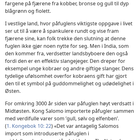
fargene på fjærene fra kobber, bronse og gull til dyp
blågrønn og fiolett.
I vestlige land, hvor påfuglens viktigste oppgave i livet
ser ut til å være å spankulere rundt og vise fram
fjærene sine, kan folk trekke den slutning at denne
fuglen ikke gjør noen nytte for seg. Men i India, som
den kommer fra, verdsetter landsbyboere den også
fordi den er en effektiv slangejeger. Den dreper for
eksempel unge kobraer og andre giftige slanger. Dens
tydelige ufølsomhet overfor kobraens gift har gjort
den til et symbol på guddommelighet og udødelighet i
Østen.
For omkring 3000 år siden var påfuglen høyt verdsatt i
Midtøsten. Kong Salomo importerte påfugler sammen
med verdifulle varer som ’gull, sølv og elfenben’.
(
1. Kongebok 10: 22
) «Det var antagelig Salomos
import som introduserte påfuglen i