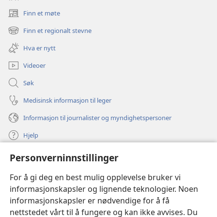
Finn et møte
(åpner
nytt
Finn et regionalt stevne
(åpner
vindu)
nytt
Hva er nytt
vindu)
Videoer
Søk
Medisinsk informasjon til leger
Informasjon til journalister og myndighetspersoner
Hjelp
Personverninnstillinger
Bidrag
(åpner
nytt
For å gi deg en best mulig opplevelse bruker vi
vindu)
Watchtower ONLINE LIBRARY™
informasjonskapsler og lignende teknologier. Noen
(åpner
informasjonskapsler er nødvendige for å få
nytt
®
JW Hub
vindu)
nettstedet vårt til å fungere og kan ikke avvises. Du
(åpner