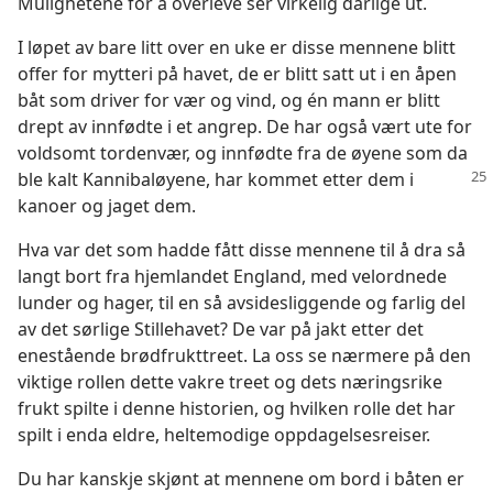
Mulighetene for å overleve ser virkelig dårlige ut.
I løpet av bare litt over en uke er disse mennene blitt
offer for mytteri på havet, de er blitt satt ut i en åpen
båt som driver for vær og vind, og én mann er blitt
drept av innfødte i et angrep. De har også vært ute for
voldsomt tordenvær, og innfødte fra de øyene som da
ble
kalt Kannibaløyene, har kommet etter dem i
kanoer og jaget dem.
Hva var det som hadde fått disse mennene til å dra så
langt bort fra hjemlandet England, med velordnede
lunder og hager, til en så avsidesliggende og farlig del
av det sørlige Stillehavet? De var på jakt etter det
enestående brødfrukttreet. La oss se nærmere på den
viktige rollen dette vakre treet og dets næringsrike
frukt spilte i denne historien, og hvilken rolle det har
spilt i enda eldre, heltemodige oppdagelsesreiser.
Du har kanskje skjønt at mennene om bord i båten er