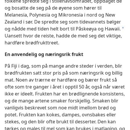
folkene spredte seg i stillehavsområdet, oppdaget de
og bosatte de seg på de øyene som hører til
Melanesia, Polynesia og Mikronesia i nord og New
Zealand i sør. De spredte seg som tidevannets bølger
og nådde med tiden helt bort til Påskeøya og Hawaii.
*
Uansett hvor de reiste, hadde de med seg det viktige,
hardføre brødfrukttreet.
En anvendelig og næringsrik frukt
På Fiji i dag, som på mange andre steder i verden, blir
brødfrukten satt stor pris på som næringsrik og billig
mat. Noen av trærne er hardføre og bærer frukt så
ofte som tre ganger i året i opptil 50 år, også når været
ikke er ideelt. Frukten har en brødlignende konsistens,
og de mange artene smaker forskjellig. Smaken blir
vanligvis beskrevet som noe midt imellom brød og
potet. Frukten kan kokes, dampes, ovnsbakes eller
stekes, og den blir ofte brukt til desserter. Den kan
tørkes og males til mel som kan brukes i matlaging, og