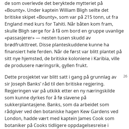
de som overlevde det beryktede mytteriet på
«Bounty». Under kaptein William Bligh seilte det
britiske skipet «Bounty», som var på 215 tonn, ut fra
England med kurs for Tahiti. Når båten kom fram,
skulle Bligh sørge for å få om bord en gruppe uvanlige
«passasjerer» — nesten tusen skudd av
brødfrukttreet. Disse planteskuddene kunne ha
finansiert hele ferden. Når de først var blitt plantet på
sitt nye hjemsted, de britiske koloniene i Karibia, ville
de produsere næringsrik, gyllen frukt.
Dette prosjektet var blitt satt i gang på
grunnlag av
sir Joseph Banks’ råd til den britiske regjering.
Regjeringen var på utkikk etter en ny næringskilde
som kunne dyrkes for å fø slavene på
sukkerplantasjene. Banks, som da arbeidet som
rådgiver ved den botaniske hagen Kew Gardens ved
London, hadde vært med kaptein James Cook som
botaniker på Cooks tidligere oppdagelsesreise i