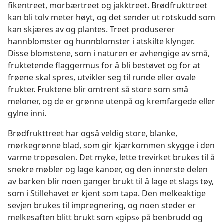
fikentreet, morbærtreet og jakktreet. Brødfrukttreet
kan bli tolv meter høyt, og det sender ut rotskudd som
kan skjæres av og plantes. Treet produserer
hannblomster og hunnblomster i atskilte klynger.
Disse blomstene, som i naturen er avhengige av små,
fruktetende flaggermus for å bli bestøvet og for at
frøene skal spres, utvikler seg til runde eller ovale
frukter. Fruktene blir omtrent så store som små
meloner, og de er grønne utenpå og kremfargede eller
gylne inni.
Brødfrukttreet har også veldig store, blanke,
mørkegrønne blad, som gir kjærkommen skygge i den
varme tropesolen. Det myke, lette trevirket brukes til å
snekre møbler og lage kanoer, og den innerste delen
av barken blir noen ganger brukt til å lage et slags tøy,
som i Stillehavet er kjent som tapa. Den melkeaktige
sevjen brukes til impregnering, og noen steder er
melkesaften blitt brukt som «gips» på benbrudd og