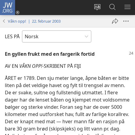
JW.ORG
Logg
inn
Endre
Søk
VIS
(åpner
språk
på
ME
Våkn opp! | 22. februar 2003
nytt
JW.ORG
vindu)
LES PÅ
En gyllen frukt med en fargerik fortid
AV EN
VÅKN OPP!
-SKRIBENT PÅ FIJI
ÅRET er 1789. Den sju meter lange, åpne båten er bitte
liten på det veldige havet og fylt til trengsel av menn.
De er svake, sultne og fullstendig utmattet. I flere
dager har de lenset båten og kjempet mot voldsomme
bølger og sterke vinder. Foran seg har de over 5000
kilometer med uutforsket hav, fullt av farlige korallrev.
Det er knapt med mat — hver mann får en rasjon på
bare 30 gram brød (skipskjeks) og litt vann pr. dag.