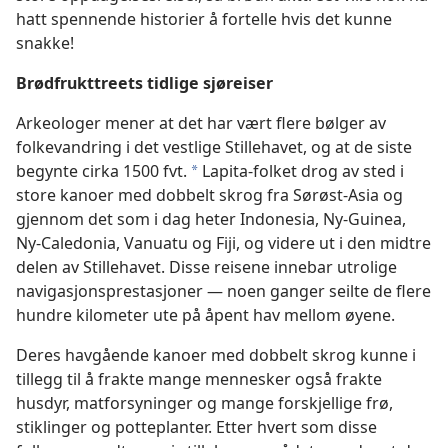
hatt spennende historier å fortelle hvis det kunne
snakke!
Brødfrukttreets tidlige sjøreiser
Arkeologer mener at det har vært flere bølger av
folkevandring i det vestlige Stillehavet, og at de siste
begynte cirka 1500 fvt.
Lapita-folket drog av sted i
*
store kanoer med dobbelt skrog fra Sørøst-Asia og
gjennom det som i dag heter Indonesia, Ny-Guinea,
Ny-Caledonia, Vanuatu og Fiji, og videre ut i den midtre
delen av Stillehavet. Disse reisene innebar utrolige
navigasjonsprestasjoner — noen ganger seilte de flere
hundre kilometer ute på åpent hav mellom øyene.
Deres havgående kanoer med dobbelt skrog kunne i
tillegg til å frakte mange mennesker også frakte
husdyr, matforsyninger og mange forskjellige frø,
stiklinger og potteplanter. Etter hvert som disse