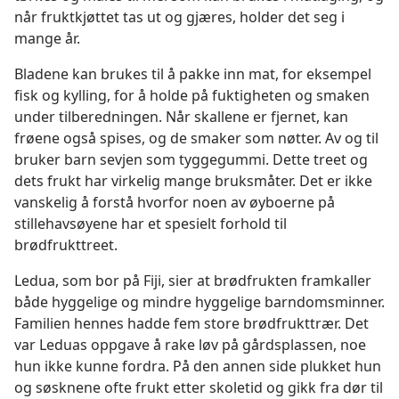
når fruktkjøttet tas ut og gjæres, holder det seg i
mange år.
Bladene kan brukes til å pakke inn mat, for eksempel
fisk og kylling, for å holde på fuktigheten og smaken
under tilberedningen. Når skallene er fjernet, kan
frøene også spises, og de smaker som nøtter. Av og til
bruker barn sevjen som tyggegummi. Dette treet og
dets frukt har virkelig mange bruksmåter. Det er ikke
vanskelig å forstå hvorfor noen av øyboerne på
stillehavsøyene har et spesielt forhold til
brødfrukttreet.
Ledua, som bor på Fiji, sier at brødfrukten framkaller
både hyggelige og mindre hyggelige barndomsminner.
Familien hennes hadde fem store brødfrukttrær. Det
var Leduas oppgave å rake løv på gårdsplassen, noe
hun ikke kunne fordra. På den annen side plukket hun
og søsknene ofte frukt etter skoletid og gikk fra dør til