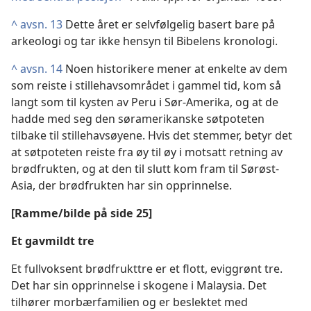
^
avsn. 13
Dette året er selvfølgelig basert bare på
arkeologi og tar ikke hensyn til Bibelens kronologi.
^
avsn. 14
Noen historikere mener at enkelte av dem
som reiste i stillehavsområdet i gammel tid, kom så
langt som til kysten av Peru i Sør-Amerika, og at de
hadde med seg den søramerikanske søtpoteten
tilbake til stillehavsøyene. Hvis det stemmer, betyr det
at søtpoteten reiste fra øy til øy i motsatt retning av
brødfrukten, og at den til slutt kom fram til Sørøst-
Asia, der brødfrukten har sin opprinnelse.
[Ramme/bilde på side 25]
Et gavmildt tre
Et fullvoksent brødfrukttre er et flott, eviggrønt tre.
Det har sin opprinnelse i skogene i Malaysia. Det
tilhører morbærfamilien og er beslektet med