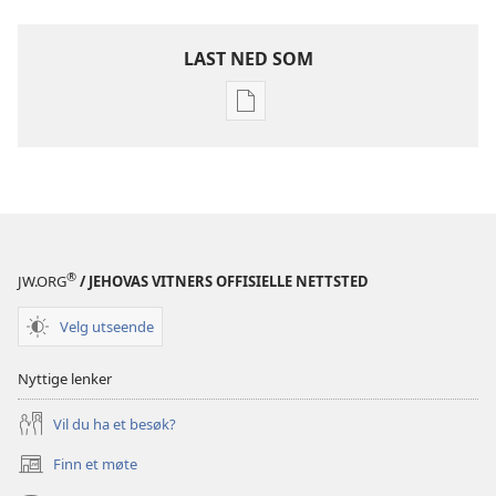
LAST NED SOM
Nedlastingsalternativer
for
publikasjoner
BLADER
22. februar
2003
®
JW.ORG
/ JEHOVAS VITNERS OFFISIELLE NETTSTED
Velg utseende
Nyttige lenker
Vil du ha et besøk?
Finn et møte
(åpner
nytt