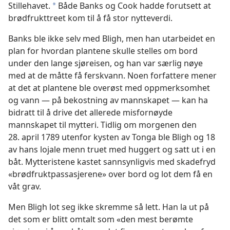
Stillehavet.
Både Banks og Cook hadde forutsett at
*
brødfrukttreet kom til å få stor nytteverdi.
Banks ble ikke selv med Bligh, men han utarbeidet en
plan for hvordan plantene skulle stelles om bord
under den lange sjøreisen, og han var særlig nøye
med at de måtte få ferskvann. Noen forfattere mener
at det at plantene ble overøst med oppmerksomhet
og vann — på bekostning av mannskapet — kan ha
bidratt til å drive det allerede misfornøyde
mannskapet til mytteri. Tidlig om morgenen den
28. april 1789 utenfor kysten av Tonga ble Bligh og 18
av hans lojale menn truet med huggert og satt ut i en
båt. Mytteristene kastet sannsynligvis med skadefryd
«brødfruktpassasjerene» over bord og lot dem få en
våt grav.
Men Bligh lot seg ikke skremme så lett. Han la ut på
det som er blitt omtalt som «den mest berømte