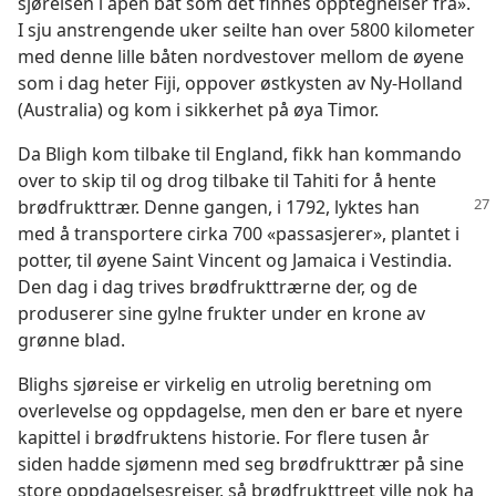
sjøreisen i åpen båt som det finnes opptegnelser fra».
I sju anstrengende uker seilte han over 5800 kilometer
med denne lille båten nordvestover mellom de øyene
som i dag heter Fiji, oppover østkysten av Ny-Holland
(Australia) og kom i sikkerhet på øya Timor.
Da Bligh kom tilbake til England, fikk han kommando
over to skip til og drog tilbake til Tahiti for å hente
brødfrukttrær. Denne gangen,
i 1792, lyktes han
med å transportere cirka 700 «passasjerer», plantet i
potter, til øyene Saint Vincent og Jamaica i Vestindia.
Den dag i dag trives brødfrukttrærne der, og de
produserer sine gylne frukter under en krone av
grønne blad.
Blighs sjøreise er virkelig en utrolig beretning om
overlevelse og oppdagelse, men den er bare et nyere
kapittel i brødfruktens historie. For flere tusen år
siden hadde sjømenn med seg brødfrukttrær på sine
store oppdagelsesreiser, så brødfrukttreet ville nok ha