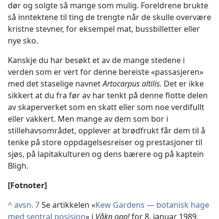
dør og solgte så mange som mulig. Foreldrene brukte
så inntektene til ting de trengte når de skulle overvære
kristne stevner, for eksempel mat, bussbilletter eller
nye sko.
Kanskje du har besøkt et av de mange stedene i
verden som er vert for denne bereiste «passasjeren»
med det staselige navnet
Artocarpus altilis.
Det er ikke
sikkert at du fra før av har tenkt på denne flotte delen
av skaperverket som en skatt eller som noe verdifullt
eller vakkert. Men mange av dem som bor i
stillehavsområdet, opplever at brødfrukt får dem til å
tenke på store oppdagelsesreiser og prestasjoner til
sjøs, på lapitakulturen og dens bærere og på kaptein
Bligh.
[Fotnoter]
^
avsn. 7
Se artikkelen «
Kew Gardens — botanisk hage
med sentral posisjon
» i
Våkn opp!
for 8. januar 1989.