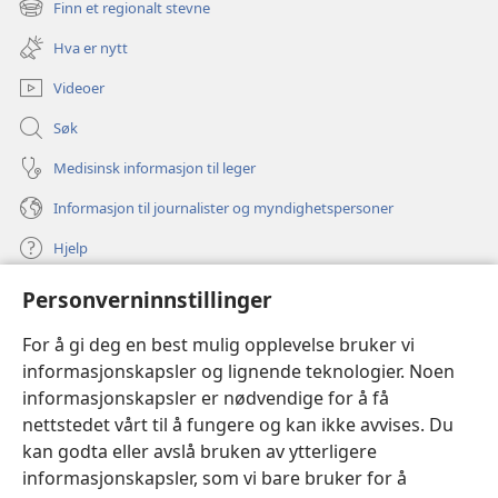
Finn et regionalt stevne
(åpner
vindu)
nytt
Hva er nytt
vindu)
Videoer
Søk
Medisinsk informasjon til leger
Informasjon til journalister og myndighetspersoner
Hjelp
Personverninnstillinger
Bidrag
(åpner
nytt
For å gi deg en best mulig opplevelse bruker vi
vindu)
Watchtower ONLINE LIBRARY™
informasjonskapsler og lignende teknologier. Noen
(åpner
informasjonskapsler er nødvendige for å få
nytt
®
JW Hub
vindu)
nettstedet vårt til å fungere og kan ikke avvises. Du
(åpner
nytt
kan godta eller avslå bruken av ytterligere
®
JW Library
vindu)
informasjonskapsler, som vi bare bruker for å