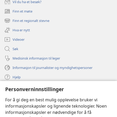
Vil du ha et besøk?
Finn et møte
(åpner
nytt
Finn et regionalt stevne
(åpner
vindu)
nytt
Hva er nytt
vindu)
Videoer
Søk
Medisinsk informasjon til leger
Informasjon til journalister og myndighetspersoner
Hjelp
Personverninnstillinger
Bidrag
(åpner
nytt
For å gi deg en best mulig opplevelse bruker vi
vindu)
Watchtower ONLINE LIBRARY™
informasjonskapsler og lignende teknologier. Noen
(åpner
informasjonskapsler er nødvendige for å få
nytt
®
JW Hub
vindu)