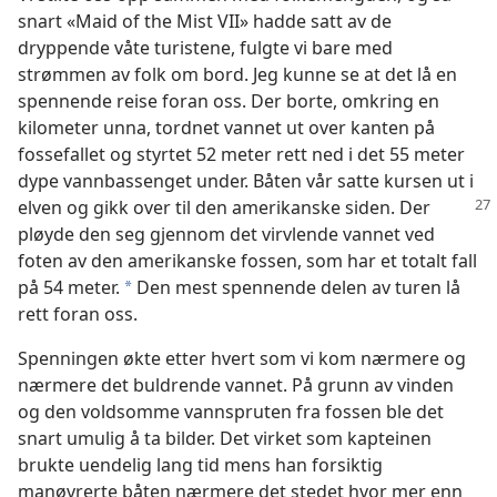
snart «Maid of the Mist VII» hadde satt av de
dryppende våte turistene, fulgte vi bare med
strømmen av folk om bord. Jeg kunne se at det lå en
spennende reise foran oss. Der borte, omkring en
kilometer unna, tordnet vannet ut over kanten på
fossefallet og styrtet 52 meter rett ned i det 55 meter
dype vannbassenget under. Båten vår satte kursen ut i
elven og gikk
over til den amerikanske siden. Der
pløyde den seg gjennom det virvlende vannet ved
foten av den amerikanske fossen, som har et totalt fall
på 54 meter.
Den mest spennende delen av turen lå
*
rett foran oss.
Spenningen økte etter hvert som vi kom nærmere og
nærmere det buldrende vannet. På grunn av vinden
og den voldsomme vannspruten fra fossen ble det
snart umulig å ta bilder. Det virket som kapteinen
brukte uendelig lang tid mens han forsiktig
manøvrerte båten nærmere det stedet hvor mer enn