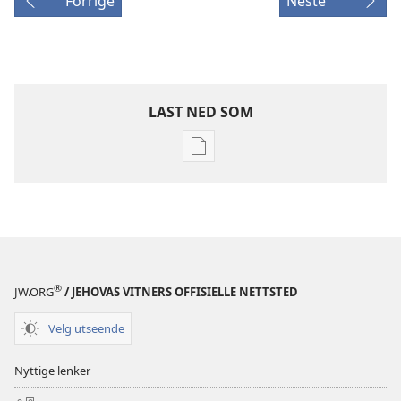
Forrige
Neste
LAST NED SOM
Nedlastingsalternativer
for
publikasjoner
BLADER
8. juli
2001
®
JW.ORG
/ JEHOVAS VITNERS OFFISIELLE NETTSTED
Velg utseende
Nyttige lenker