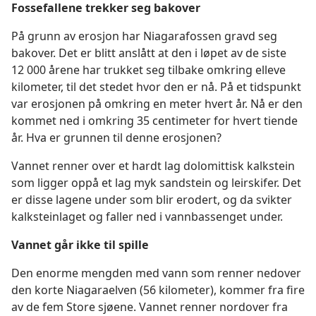
Fossefallene trekker seg bakover
På grunn av erosjon har Niagarafossen gravd seg
bakover. Det er blitt anslått at den i løpet av de siste
12 000 årene har trukket seg tilbake omkring elleve
kilometer, til det stedet hvor den er nå. På et tidspunkt
var erosjonen på omkring en meter hvert år. Nå er den
kommet ned i omkring 35 centimeter for hvert tiende
år. Hva er grunnen til denne erosjonen?
Vannet renner over et hardt lag dolomittisk kalkstein
som ligger oppå et lag myk sandstein og leirskifer. Det
er disse lagene under som blir erodert, og da svikter
kalksteinlaget og faller ned i vannbassenget under.
Vannet går ikke til spille
Den enorme mengden med vann som renner nedover
den korte Niagaraelven (56 kilometer), kommer fra fire
av de fem Store sjøene. Vannet renner nordover fra