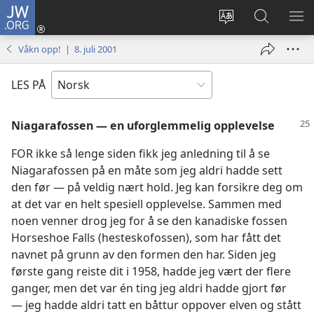
JW.ORG
Logg
inn
Endre
Søk
VIS
(åpner
språk
på
ME
Våkn opp! | 8. juli 2001
nytt
JW.ORG
vindu)
LES PÅ
Niagarafossen — en uforglemmelig opplevelse
FOR ikke så lenge siden fikk jeg anledning til å se
Niagarafossen på en måte som jeg aldri hadde sett
den før — på veldig nært hold. Jeg kan forsikre deg om
at det var en helt spesiell opplevelse. Sammen med
noen venner drog jeg for å se den kanadiske fossen
Horseshoe Falls (hesteskofossen), som har fått det
navnet på grunn av den formen den har. Siden jeg
første gang reiste dit i 1958, hadde jeg vært der flere
ganger, men det var én ting jeg aldri hadde gjort før
— jeg hadde aldri tatt en båttur oppover elven og stått