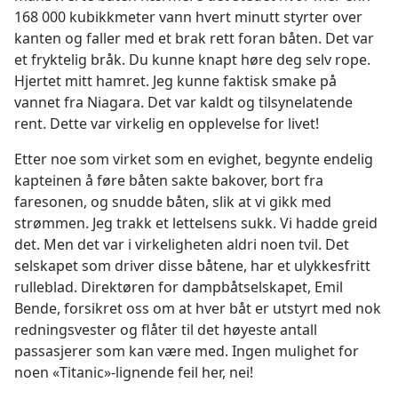
168 000 kubikkmeter vann hvert minutt styrter over
kanten og faller med et brak rett foran båten. Det var
et fryktelig bråk. Du kunne knapt høre deg selv rope.
Hjertet mitt hamret. Jeg kunne faktisk smake på
vannet fra Niagara. Det var kaldt og tilsynelatende
rent. Dette var virkelig en opplevelse for livet!
Etter noe som virket som en evighet, begynte endelig
kapteinen å føre båten sakte bakover, bort fra
faresonen, og snudde båten, slik at vi gikk med
strømmen. Jeg trakk et lettelsens sukk. Vi hadde greid
det. Men det var i virkeligheten aldri noen tvil. Det
selskapet som driver disse båtene, har et ulykkesfritt
rulleblad. Direktøren for dampbåtselskapet, Emil
Bende, forsikret oss om at hver båt er utstyrt med nok
redningsvester og flåter til det høyeste antall
passasjerer som kan være med. Ingen mulighet for
noen «Titanic»-lignende feil her, nei!