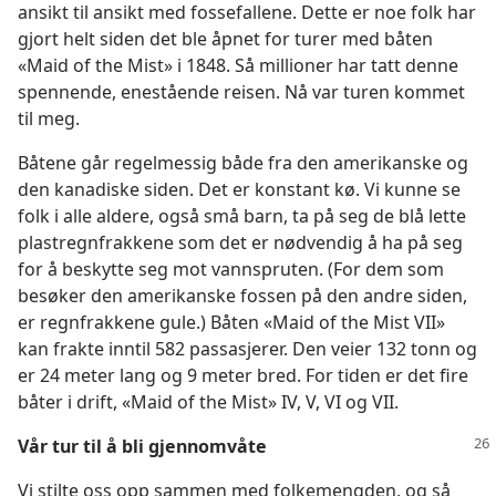
ansikt til ansikt med fossefallene. Dette er noe folk har
gjort helt siden det ble åpnet for turer med båten
«Maid of the Mist» i 1848. Så millioner har tatt denne
spennende, enestående reisen. Nå var turen kommet
til meg.
Båtene går regelmessig både fra den amerikanske og
den kanadiske siden. Det er konstant kø. Vi kunne se
folk i alle aldere, også små barn, ta på seg de blå lette
plastregnfrakkene som det er nødvendig å ha på seg
for å beskytte seg mot vannspruten. (For dem som
besøker den amerikanske fossen på den andre siden,
er regnfrakkene gule.) Båten «Maid of the Mist VII»
kan frakte inntil 582 passasjerer. Den veier 132 tonn og
er 24 meter lang og 9 meter bred. For tiden er det fire
båter i drift, «Maid of the Mist» IV, V, VI og VII.
Vår tur til å bli gjennomvåte
Vi stilte oss opp sammen med folkemengden, og så