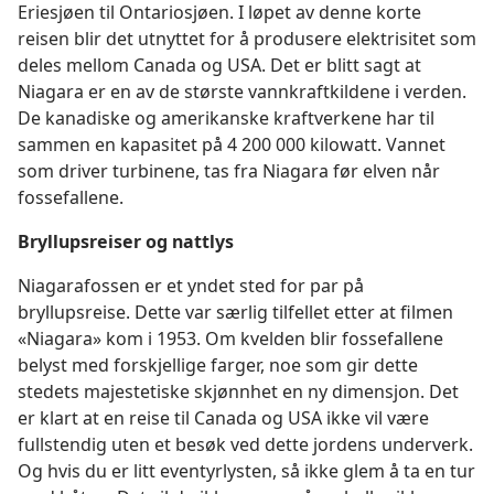
Eriesjøen til Ontariosjøen. I løpet av denne korte
reisen blir det utnyttet for å produsere elektrisitet som
deles mellom Canada og USA. Det er blitt sagt at
Niagara er en av de største vannkraftkildene i verden.
De kanadiske og amerikanske kraftverkene har til
sammen en kapasitet på 4 200 000 kilowatt. Vannet
som driver turbinene, tas fra Niagara før elven når
fossefallene.
Bryllupsreiser og nattlys
Niagarafossen er et yndet sted for par på
bryllupsreise. Dette var særlig tilfellet etter at filmen
«Niagara» kom i 1953. Om kvelden blir fossefallene
belyst med forskjellige farger, noe som gir dette
stedets majestetiske skjønnhet en ny dimensjon. Det
er klart at en reise til Canada og USA ikke vil være
fullstendig uten et besøk ved dette jordens underverk.
Og hvis du er litt eventyrlysten, så ikke glem å ta en tur