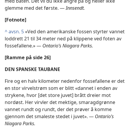
med båten. Det vil du ikke angre på og heller ikke
glemme med det første. —
Innsendt.
[Fotnote]
^
avsn. 5
«Ved den amerikanske fossen styrter vannet
loddrett 21 til 34 meter ned på klippene ved foten av
fossefallene.» —
Ontario’s Niagara Parks.
[Ramme på side 26]
DEN SPANSKE TAUBANE
Fire og en halv kilometer nedenfor fossefallene er det
en stor virvelstrøm som er blitt «dannet i enden av
strykene, hvor [det store juvet] brått dreier mot
nordøst. Her virvler det mektige, smaragdgrønne
vannet rundt og rundt, der det prøver å komme
gjennom det smaleste stedet i juvet». —
Ontario’s
Niagara Parks.