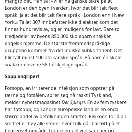
mangfoldet. Han sa: «Vi er nå ganske sikre på at
London er den byen i verden, hvor det blir talt flest
språk, ja at det blir talt flere språk i London enn i New
York.» Tallet 307 innbefatter ikke dialekter, som det
finnes hundrevis av, og er muligens for lavt. Bare to
tredjedeler av byens 850 000 skolebarn snakker
engelsk hjemme. De største fremmedspråklige
gruppene kommer fra det indiske subkontinent. Det
blir talt minst 100 afrikanske språk. På bare én skole
snakker elevene 58 forskjellige språk.
Sopp angriper!
Fotsopp, en irriterende infeksjon som opptrer på
tærne og fotsålen, sprer seg nå raskt i Tyskland,
melder nyhetsmagasinet
Der Spiegel.
En av fem tyskere
har fotsopp, og i andre europeiske land er en enda
større andel av befolkningen smittet. Risikoen for å bli
smittet er høy alle steder hvor folk går barføtt på et
begrenset område, for eksempel ved saunaer og