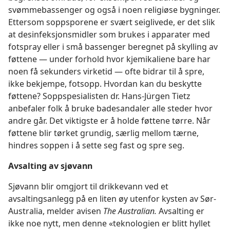
svømmebassenger og også i noen religiøse bygninger.
Ettersom soppsporene er svært seiglivede, er det slik
at desinfeksjonsmidler som brukes i apparater med
fotspray eller i små bassenger beregnet på skylling av
føttene — under forhold hvor kjemikaliene bare har
noen få sekunders virketid — ofte bidrar til å spre,
ikke bekjempe, fotsopp. Hvordan kan du beskytte
føttene? Soppspesialisten dr. Hans-Jürgen Tietz
anbefaler folk å bruke badesandaler alle steder hvor
andre går. Det viktigste er å holde føttene tørre. Når
føttene blir tørket grundig, særlig mellom tærne,
hindres soppen i å sette seg fast og spre seg.
Avsalting av sjøvann
Sjøvann blir omgjort til drikkevann ved et
avsaltingsanlegg på en liten øy utenfor kysten av Sør-
Australia, melder avisen
The Australian.
Avsalting er
ikke noe nytt, men denne «teknologien er blitt hyllet