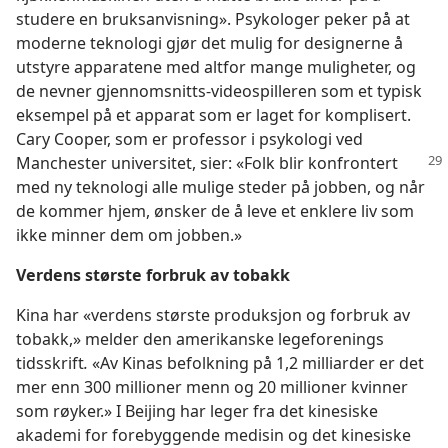
studere en bruksanvisning». Psykologer peker på at
moderne teknologi gjør det mulig for designerne å
utstyre apparatene med altfor mange muligheter, og
de nevner gjennomsnitts-videospilleren som et typisk
eksempel på et apparat som er laget for komplisert.
Cary Cooper, som er professor i psykologi ved
Manchester
universitet, sier: «Folk blir konfrontert
med ny teknologi alle mulige steder på jobben, og når
de kommer hjem, ønsker de å leve et enklere liv som
ikke minner dem om jobben.»
Verdens største forbruk av tobakk
Kina har «verdens største produksjon og forbruk av
tobakk,» melder den amerikanske legeforenings
tidsskrift
.
«Av Kinas befolkning på 1,2 milliarder er det
mer enn 300 millioner menn og 20 millioner kvinner
som røyker.» I Beijing har leger fra det kinesiske
akademi for forebyggende medisin og det kinesiske