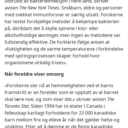
utbrudd av bakterieinfeksjon i flere land, skriver
avisen
The New York Times.
Småbarn, eldre og personer
med svekket immunforsvar er særlig utsatt. Forskerne
har testet forskjellige metoder å bekjempe bakterien
på, deriblant det å skylle spirene i klor- eller
alkoholholdige løsninger, men ingen av metodene var
fullstendig effektive. De forklarte ifølge avisen at
«fuktigheten og de varme temperaturene i forbindelse
med spiringsprosessen skaper forhold hvor
organismene virkelig trives».
Når foreldre viser omsorg
«Forskerne sier nå at hemmeligheten ved et barns
framskritt er en forelder som er opptatt av at barnet
skal lære noe, og som viser det,» skriver avisen
The
Toronto Star.
Siden 1994 har to etater i Canada i
fellesskap kartlagt forholdene for 23 000 kanadiske
barn mellom fire og elleve år når det gjelder helse og
utvikling. Etter alt å dømme er de fleste kanadiske