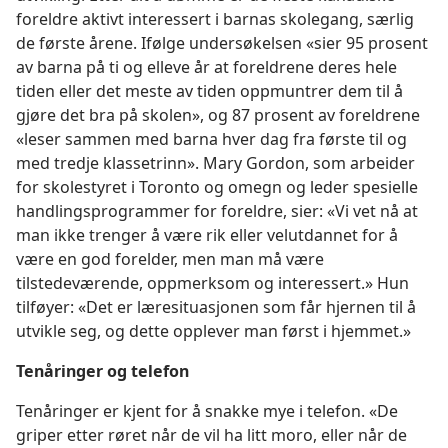
foreldre aktivt interessert i barnas skolegang, særlig
de første årene. Ifølge undersøkelsen «sier 95 prosent
av barna på ti og elleve år at foreldrene deres hele
tiden eller det meste av tiden oppmuntrer dem til å
gjøre det bra på skolen», og 87 prosent av foreldrene
«leser sammen med barna hver dag fra første til og
med tredje klassetrinn». Mary Gordon, som arbeider
for skolestyret i Toronto og omegn og leder spesielle
handlingsprogrammer for foreldre, sier: «Vi vet nå at
man ikke trenger å være rik eller velutdannet for å
være en god forelder, men man må være
tilstedeværende, oppmerksom og interessert.» Hun
tilføyer: «Det er læresituasjonen som får hjernen til å
utvikle seg, og dette opplever man først i hjemmet.»
Tenåringer og telefon
Tenåringer er kjent for å snakke mye i telefon. «De
griper etter røret når de vil ha litt moro, eller når de