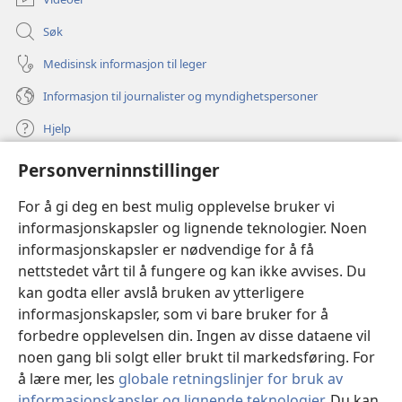
Søk
Medisinsk informasjon til leger
Informasjon til journalister og myndighetspersoner
Hjelp
Personverninnstillinger
Bidrag
(åpner
nytt
For å gi deg en best mulig opplevelse bruker vi
vindu)
Watchtower ONLINE LIBRARY™
informasjonskapsler og lignende teknologier. Noen
(åpner
informasjonskapsler er nødvendige for å få
nytt
®
JW Hub
vindu)
nettstedet vårt til å fungere og kan ikke avvises. Du
(åpner
nytt
kan godta eller avslå bruken av ytterligere
®
JW Library
vindu)
informasjonskapsler, som vi bare bruker for å
forbedre opplevelsen din. Ingen av disse dataene vil
Watchtower Library
noen gang bli solgt eller brukt til markedsføring. For
å lære mer, les
globale retningslinjer for bruk av
informasjonskapsler og lignende teknologier
. Du kan