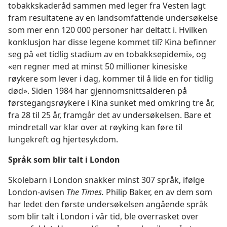
tobakkskaderåd sammen med leger fra Vesten lagt
fram resultatene av en landsomfattende undersøkelse
som mer enn 120 000 personer har deltatt i. Hvilken
konklusjon har disse legene kommet til? Kina befinner
seg på «et tidlig stadium av en tobakksepidemi», og
«en regner med at minst 50 millioner kinesiske
røykere som lever i dag, kommer til å lide en for tidlig
død». Siden 1984 har gjennomsnittsalderen på
førstegangsrøykere i Kina sunket med omkring tre år,
fra 28 til 25 år, framgår det av undersøkelsen. Bare et
mindretall var klar over at røyking kan føre til
lungekreft og hjertesykdom.
Språk som blir talt i London
Skolebarn i London snakker minst 307 språk, ifølge
London-avisen
The Times.
Philip Baker, en av dem som
har ledet den første undersøkelsen angående språk
som blir talt i London i vår tid, ble overrasket over