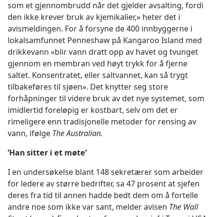
som et gjennombrudd når det gjelder avsalting, fordi
den ikke krever bruk av kjemikalier,» heter det i
avismeldingen. For å forsyne de 400 innbyggerne i
lokalsamfunnet Penneshaw på Kangaroo Island med
drikkevann «blir vann dratt opp av havet og tvunget
gjennom en membran ved høyt trykk for å fjerne
saltet. Konsentratet, eller saltvannet, kan så trygt
tilbakeføres til sjøen». Det knytter seg store
forhåpninger til videre bruk av det nye systemet, som
imidlertid foreløpig er kostbart, selv om det er
rimeligere enn tradisjonelle metoder for rensing av
vann, ifølge
The Australian.
’Han sitter i et møte’
I en undersøkelse blant 148 sekretærer som arbeider
for ledere av større bedrifter, sa 47 prosent at sjefen
deres fra tid til annen hadde bedt dem om å fortelle
andre noe som ikke var sant, melder avisen
The Wall