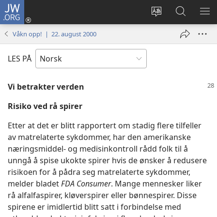
JW.ORG
Logg
inn
Endre
Søk
VIS
(åpner
språk
på
ME
Våkn opp! | 22. august 2000
nytt
JW.ORG
vindu)
LES PÅ
Vi betrakter verden
Risiko ved rå spirer
Etter at det er blitt rapportert om stadig flere tilfeller
av matrelaterte sykdommer, har den amerikanske
næringsmiddel- og medisinkontroll rådd folk til å
unngå å spise ukokte spirer hvis de ønsker å redusere
risikoen for å pådra seg matrelaterte sykdommer,
melder bladet
FDA Consumer
. Mange mennesker liker
rå alfalfaspirer, kløverspirer eller bønnespirer. Disse
spirene er imidlertid blitt satt i forbindelse med