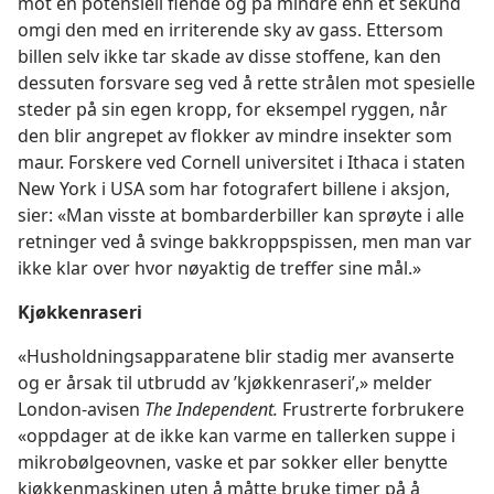
mot en potensiell fiende og på mindre enn et sekund
omgi den med en irriterende sky av gass. Ettersom
billen selv ikke tar skade av disse stoffene, kan den
dessuten forsvare seg ved å rette strålen mot spesielle
steder på sin egen kropp, for eksempel ryggen, når
den blir angrepet av flokker av mindre insekter som
maur. Forskere ved Cornell universitet i Ithaca i staten
New York i USA som har fotografert billene i aksjon,
sier: «Man visste at bombarderbiller kan sprøyte i alle
retninger ved å svinge bakkroppspissen, men man var
ikke klar over hvor nøyaktig de treffer sine mål.»
Kjøkkenraseri
«Husholdningsapparatene blir stadig mer avanserte
og er årsak til utbrudd av ’kjøkkenraseri’,» melder
London-avisen
The Independent.
Frustrerte forbrukere
«oppdager at de ikke kan varme en tallerken suppe i
mikrobølgeovnen, vaske et par sokker eller benytte
kjøkkenmaskinen uten å måtte bruke timer på å