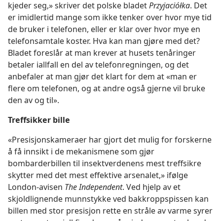
kjeder seg,» skriver det polske bladet
Przyjaciółka
. Det
er imidlertid mange som ikke tenker over hvor mye tid
de bruker i telefonen, eller er klar over hvor mye en
telefonsamtale koster. Hva kan man gjøre med det?
Bladet foreslår at man krever at husets tenåringer
betaler iallfall en del av telefonregningen, og det
anbefaler at man gjør det klart for dem at «man er
flere om telefonen, og at andre også gjerne vil bruke
den av og til».
Treffsikker bille
«Presisjonskameraer har gjort det mulig for forskerne
å få innsikt i de mekanismene som gjør
bombarderbillen til insektverdenens mest treffsikre
skytter med det mest effektive arsenalet,» ifølge
London-avisen
The Independent
. Ved hjelp av et
skjoldlignende munnstykke ved bakkroppspissen kan
billen med stor presisjon rette en stråle av varme syrer