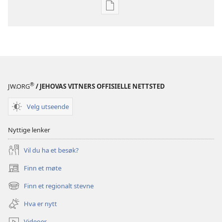
Nedlastingsalternativer
for
publikasjoner
BLADER
22. august
2000
®
JW.ORG
/ JEHOVAS VITNERS OFFISIELLE NETTSTED
Velg utseende
Nyttige lenker
Vil du ha et besøk?
Finn et møte
(åpner
nytt
Finn et regionalt stevne
(åpner
vindu)
nytt
Hva er nytt
vindu)
Videoer