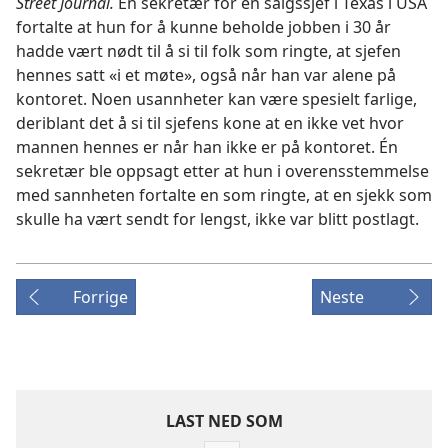
Street Journal.
En sekretær for en salgssjef i Texas i USA
fortalte at hun for å kunne beholde jobben i 30 år
hadde vært nødt til å si til folk som ringte, at sjefen
hennes satt «i et møte», også når han var alene på
kontoret. Noen usannheter kan være spesielt farlige,
deriblant det å si til sjefens kone at en ikke vet hvor
mannen hennes er når han ikke er på kontoret. Én
sekretær ble oppsagt etter at hun i overensstemmelse
med sannheten fortalte en som ringte, at en sjekk som
skulle ha vært sendt for lengst, ikke var blitt postlagt.
Forrige
Neste
LAST NED SOM