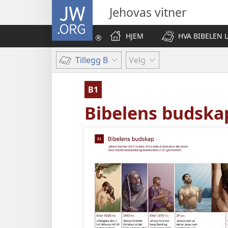
JW.ORG
Jehovas vitner
HJEM
HVA BIBELEN 
Tillegg B
Velg
B1
Bibelens budska