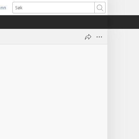
inn
ner
Søk
t
du)