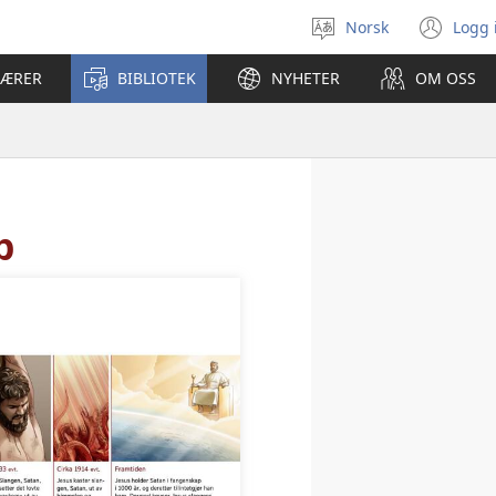
Norsk
Logg 
Velg
(åp
språk
nyt
LÆRER
BIBLIOTEK
NYHETER
OM OSS
vin
p