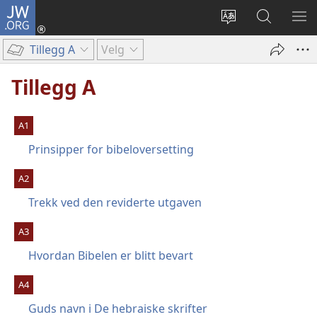
JW.ORG
Logg
inn
Endre
Søk
VIS
(åpner
språk
på
ME
Tillegg A
Velg
nytt
JW.ORG
vindu)
Tillegg A
A1
Prinsipper for bibeloversetting
A2
Trekk ved den reviderte utgaven
A3
Hvordan Bibelen er blitt bevart
A4
Guds navn i De hebraiske skrifter