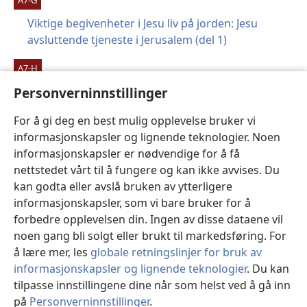
Viktige begivenheter i Jesu liv på jorden: Jesu
avsluttende tjeneste i Jerusalem (del 1)
A7-H
Viktige begivenheter i Jesu liv på jorden: Jesu
Personverninnstillinger
avsluttende tjeneste i Jerusalem (del 2)
For å gi deg en best mulig opplevelse bruker vi
informasjonskapsler og lignende teknologier. Noen
informasjonskapsler er nødvendige for å få
Forrige
Neste
nettstedet vårt til å fungere og kan ikke avvises. Du
kan godta eller avslå bruken av ytterligere
informasjonskapsler, som vi bare bruker for å
forbedre opplevelsen din. Ingen av disse dataene vil
Opphavsrett til denne publikasjonen
noen gang bli solgt eller brukt til markedsføring. For
å lære mer, les
globale retningslinjer for bruk av
Copyright
© 2026 Watch Tower Bible and Tract Society of
Pennsylvania.
informasjonskapsler og lignende teknologier
. Du kan
VILKÅR FOR BRUK
|
PERSONVERN
|
PERSONVERNINNSTILLINGER
tilpasse innstillingene dine når som helst ved å gå inn
på
Personverninnstillinger
.