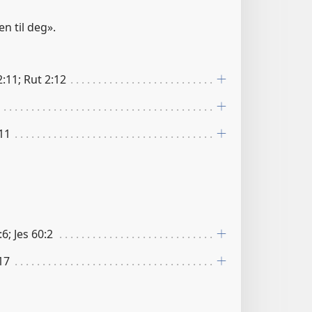
n til deg».
:11; Rut 2:12
11
:6; Jes 60:2
:17