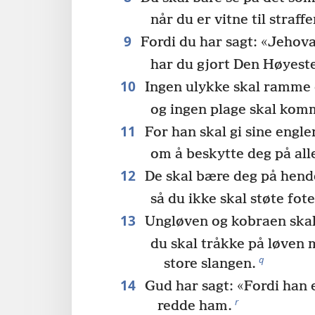
når du er vitne til straff
9
Fordi du har sagt: «Jehova 
har du gjort Den Høyeste 
10
Ingen ulykke skal ramme 
og ingen plage skal komm
11
For han skal gi sine engle
om å beskytte deg på alle
12
De skal bære deg på hend
så du ikke skal støte fot
13
Ungløven og kobraen skal
du skal tråkke på løven
q
store slangen.
14
Gud har sagt: «Fordi han 
r
redde ham.