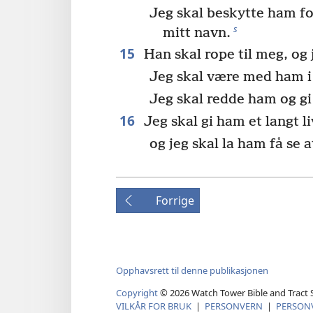
Jeg skal beskytte ham fo
s
mitt navn.
15
Han skal rope til meg, og 
Jeg skal være med ham i 
Jeg skal redde ham og g
16
Jeg skal gi ham et langt li
og jeg skal la ham få se at
Forrige
Opphavsrett til denne publikasjonen
Copyright
©
2026
Watch Tower Bible and Tract S
VILKÅR FOR BRUK
|
PERSONVERN
|
PERSON