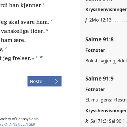
*
rdi han kjenner
Krysshenvisninger
j
2Mo 12:13
t
jeg skal svare ham.
u
vanskelige tider.
Salme 91:8
i ham ære.
v
v,
Fotnoter
w
*
 jeg frelser.»
Bokst.: «gjengjelde
Salme 91:9
Neste
Fotnoter
El. muligens: «festni
Krysshenvisninger
ociety of Pennsylvania.
k
Sal 71:3; Sal 90:1
VERNINNSTILLINGER