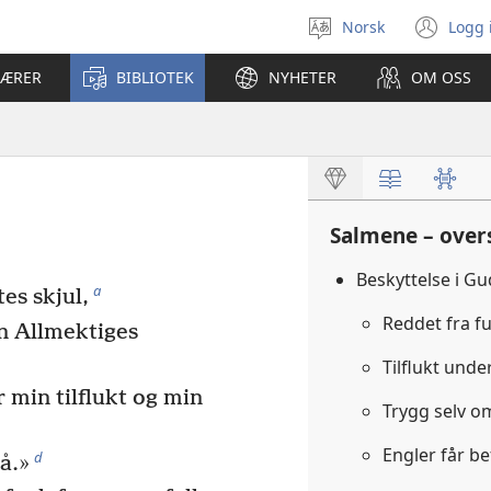
Norsk
Logg 
Velg
(åp
språk
nyt
LÆRER
BIBLIOTEK
NYHETER
OM OSS
vin
Salmene – over
Beskyttelse i Gu
a
es skjul,
Reddet fra f
en Allmektiges
Tilflukt und
r min tilflukt og min
Trygg selv o
Engler får b
d
å.»