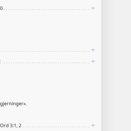
10
2
sgjerninger».
 Ord 3:1, 2