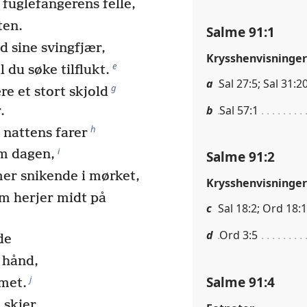
 fuglefangerens felle,
ten.
Salme 91:1
 sine svingfjær,
Krysshenvisninger
e
 du søke tilflukt.
a
Sal 27:5; Sal 31:20
g
re et stort skjold
b
Sal 57:1
.
h
 nattens farer
i
om dagen,
Salme 91:2
er snikende i mørket,
Krysshenvisninger
om herjer midt på
c
Sal 18:2; Ord 18:
d
Ord 3:5
de
e hånd,
Salme 91:4
j
mmet.
 skjer,