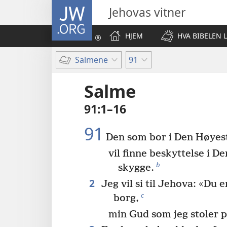
JW.ORG
Jehovas vitner
HJEM
HVA BIBELEN 
Salmene
91
Salme
91:1–16
91
Den som bor i Den Høyest
vil finne beskyttelse i D
b
skygge.
2
Jeg vil si til Jehova: «Du e
c
borg,
min Gud som jeg stoler p