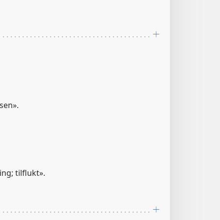
lsen».
ng; tilflukt».