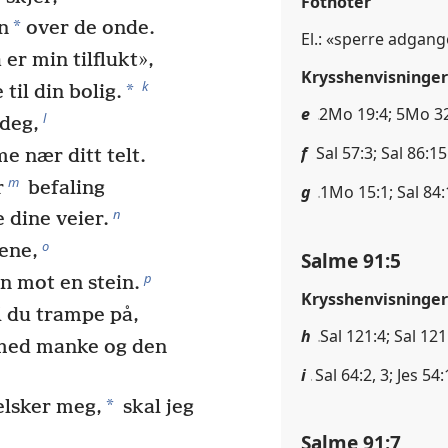
Fotnoter
*
en
over de onde.
El.: «sperre adgange
er min tilflukt»,
Krysshenvisninger
k
*
til din bolig.
e
2Mo 19:4; 5Mo 32
l
deg,
f
Sal 57:3; Sal 86:15
e nær ditt telt.
m
r
befaling
g
1Mo 15:1; Sal 84:
n
 dine veier.
o
ene,
Salme 91:5
p
en mot en stein.
Krysshenvisninger
 du trampe på,
h
Sal 121:4; Sal 121
 med manke og den
i
Sal 64:2, 3; Jes 54
*
elsker meg,
skal jeg
Salme 91:7