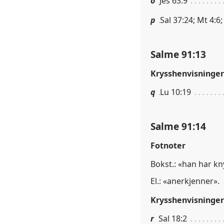
o
Jes 63:9
p
Sal 37:24; Mt 4:6;
Salme 91:13
Krysshenvisninger
q
Lu 10:19
Salme 91:14
Fotnoter
Bokst.: «han har kny
El.: «anerkjenner».
Krysshenvisninger
r
Sal 18:2