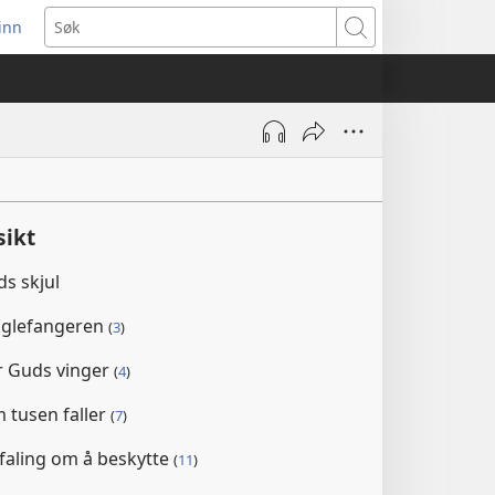
inn
ner
Søk
t
du)
sikt
ds skjul
uglefangeren
(
3
)
er Guds vinger
(
4
)
m tusen faller
(
7
)
efaling om å beskytte
(
11
)