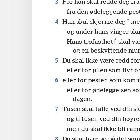
3
For han skal redde deg fra
fra den ødeleggende pes
4
*
Han skal skjerme deg
med
og under hans vinger skal
f
Hans trofasthet
skal væ
og en beskyttende mur
5
Du skal ikke være redd for
eller for pilen som flyr 
6
eller for pesten som komm
eller for ødeleggelsen s
dagen.
7
Tusen skal falle ved din si
og ti tusen ved din høyr
men du skal ikke bli ra
8
Du skal bare se på det som