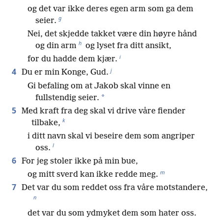
og det var ikke deres egen arm som ga dem
g
seier.
Nei, det skjedde takket være din høyre hånd
h
og din arm
og lyset fra ditt ansikt,
i
for du hadde dem kjær.
j
4
Du er min Konge, Gud.
Gi befaling om at Jakob skal vinne en
*
fullstendig seier.
5
Med kraft fra deg skal vi drive våre fiender
k
tilbake,
i ditt navn skal vi beseire dem som angriper
l
oss.
6
For jeg stoler ikke på min bue,
m
og mitt sverd kan ikke redde meg.
7
Det var du som reddet oss fra våre motstandere,
n
det var du som ydmyket dem som hater oss.