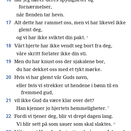
når jeg hører deres spydigheter og
fornærmelser,
når fienden tar hevn.
17
Alt dette har rammet oss, men vi har likevel ikke
glemt deg,
s
og vi har ikke sviktet din pakt.
18
Vårt hjerte har ikke vendt seg bort fra deg,
våre skritt forlater ikke din sti.
19
Men du har knust oss der sjakalene bor,
du har dekket oss med et tykt mørke.
20
Hvis vi har glemt vår Guds navn,
eller hvis vi strekker ut hendene i bønn til en
fremmed gud,
21
vil ikke Gud da være klar over det?
t
Han kjenner jo hjertets hemmeligheter.
22
Fordi vi tjener deg, blir vi drept dagen lang.
u
Vi blir sett på som sauer som skal slaktes.