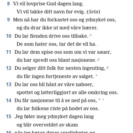
8
Vi vil lovprise Gud dagen lang.
Vi vil takke ditt navn for evig. (
Sela
)
9
Men nå har du forkastet oss og ydmyket oss,
og du drar ikke ut med våre hærer.
o
10
Du lar fienden drive oss tilbake.
De som hater oss, tar det de vil ha.
11
Du lar dem spise oss som om vi var sauer,
p
du har spredt oss blant nasjonene.
q
12
Du selger ditt folk for nesten ingenting,
*
du får ingen fortjeneste av salget.
13
Du lar oss bli hånt av våre naboer,
spottet og latterliggjort av alle omkring oss.
r
14
*
Du får nasjonene til å se ned på oss,
du lar folkene riste på hodet av oss.
15
Jeg føler meg ydmyket dagen lang
og blir overveldet av skam
16