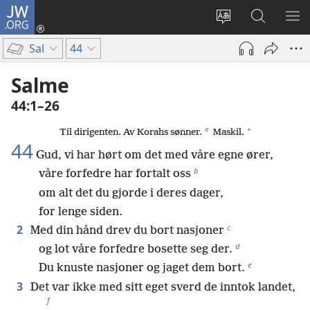
JW.ORG
Logg
inn
Endre
Søk
VIS
(åpner
språk
på
ME
Sal
44
nytt
JW.ORG
vindu)
Salme
44:1–26
a
*
Til dirigenten. Av Korahs sønner.
Maskil.
44
Gud, vi har hørt om det med våre egne ører,
b
våre forfedre har fortalt oss
om alt det du gjorde i deres dager,
for lenge siden.
c
2
Med din hånd drev du bort nasjoner
d
og lot våre forfedre bosette seg der.
e
Du knuste nasjoner og jaget dem bort.
3
Det var ikke med sitt eget sverd de inntok landet,
f