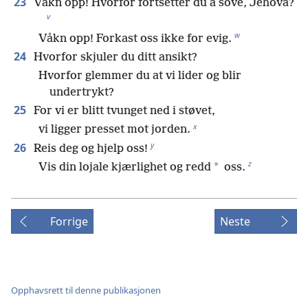
23
Våkn opp! Hvorfor fortsetter du å sove, Jehova?
v
w
Våkn opp! Forkast oss ikke for evig.
24
Hvorfor skjuler du ditt ansikt?
Hvorfor glemmer du at vi lider og blir
undertrykt?
25
For vi er blitt tvunget ned i støvet,
x
vi ligger presset mot jorden.
y
26
Reis deg og hjelp oss!
z
*
Vis din lojale kjærlighet og redd
oss.
Forrige
Neste
Opphavsrett til denne publikasjonen