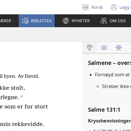
Norsk
Logg 
Velg
(åp
språk
nyt
LÆRER
BIBLIOTEK
NYHETER
OM OSS
vin
Salmene – over
Fornøyd som et 
il byen. Av David.
Streber ikke 
kke stolt,
a
rlegne.
e som er for stort
Salme 131:1
Krysshenvisninger
 min rekkevidde.