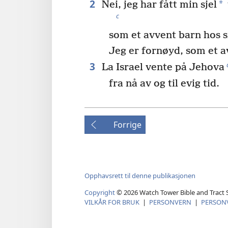
2
*
Nei, jeg har fått min sjel
c
som et avvent barn hos s
Jeg er fornøyd, som et a
3
La Israel vente på Jehova
fra nå av og til evig tid.
Forrige
Opphavsrett til denne publikasjonen
Copyright
©
2026
Watch Tower Bible and Tract S
VILKÅR FOR BRUK
|
PERSONVERN
|
PERSON