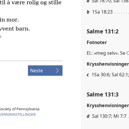
a
Sal 78:70; Sal 138
til å være rolig og stille
b
1Sa 18:23
in mor.
vvent barn.
Salme 131:2
d
Fotnoter
El.: «meg selv». Se
O
Krysshenvisninger
Neste
c
1Sa 30:6; Sal 62:1;
Salme 131:3
Krysshenvisninger
ociety of Pennsylvania.
VERNINNSTILLINGER
d
Sal 130:7; Mi 7:7