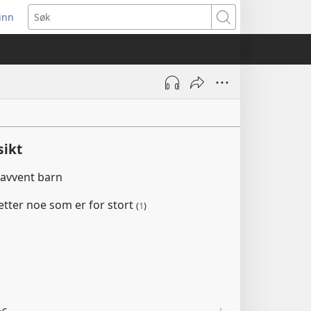
inn
ner
Søk
t
du)
sikt
avvent barn
etter noe som er for stort
(
1
)