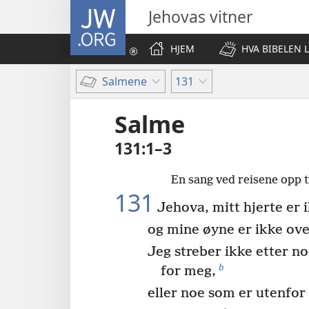
JW.ORG
Jehovas vitner
HJEM
HVA BIBELEN 
Salmene
131
Salme
131:1–3
En sang ved reisene opp t
131
Jehova, mitt hjerte er i
og mine øyne er ikke ove
Jeg streber ikke etter no
b
for meg,
eller noe som er utenfor