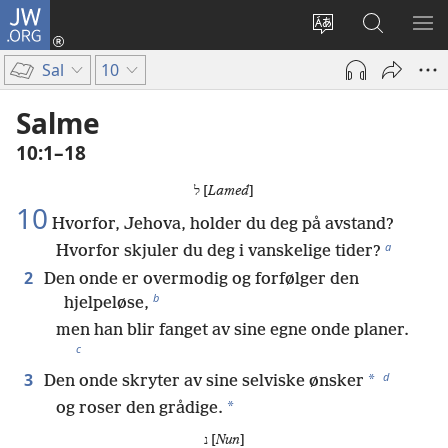
JW.ORG
Logg
inn
Endre
Søk
VIS
(åpner
språk
på
ME
Sal
10
nytt
JW.ORG
vindu)
Salme
10:1–18
ל [
Lamed
]
10
Hvorfor, Jehova, holder du deg på avstand?
a
Hvorfor skjuler du deg i vanskelige tider?
2
Den onde er overmodig og forfølger den
b
hjelpeløse,
men han blir fanget av sine egne onde planer.
c
d
3
*
Den onde skryter av sine selviske ønsker
*
og roser den grådige.
נ [
Nun
]