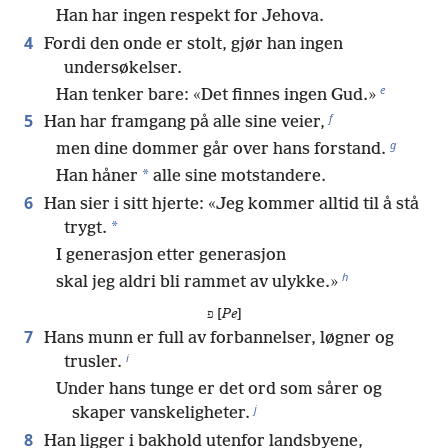
Han har ingen respekt for Jehova.
4
Fordi den onde er stolt, gjør han ingen
undersøkelser.
e
Han tenker bare: «Det finnes ingen Gud.»
f
5
Han har framgang på alle sine veier,
g
men dine dommer går over hans forstand.
*
Han håner
alle sine motstandere.
6
Han sier i sitt hjerte: «Jeg kommer alltid til å stå
*
trygt.
I generasjon etter generasjon
h
skal jeg aldri bli rammet av ulykke.»
פ [
Pe
]
7
Hans munn er full av forbannelser, løgner og
i
trusler.
Under hans tunge er det ord som sårer og
j
skaper vanskeligheter.
8
Han ligger i bakhold utenfor landsbyene,