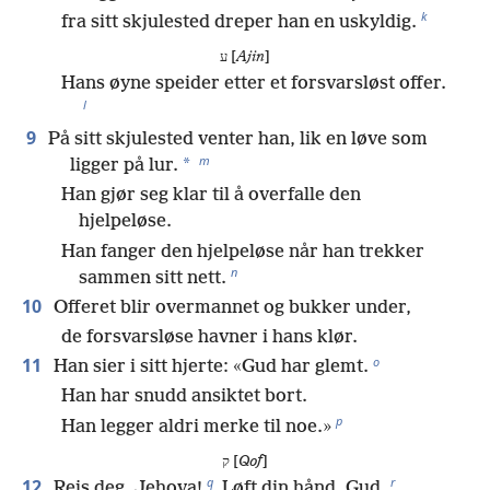
k
fra sitt skjulested dreper han en uskyldig.
ע [
Ajin
]
Hans øyne speider etter et forsvarsløst offer.
l
9
På sitt skjulested venter han, lik en løve som
m
*
ligger på lur.
Han gjør seg klar til å overfalle den
hjelpeløse.
Han fanger den hjelpeløse når han trekker
n
sammen sitt nett.
10
Offeret blir overmannet og bukker under,
de forsvarsløse havner i hans klør.
o
11
Han sier i sitt hjerte: «Gud har glemt.
Han har snudd ansiktet bort.
p
Han legger aldri merke til noe.»
ק [
Qof
]
q
r
12
Reis deg, Jehova!
Løft din hånd, Gud.