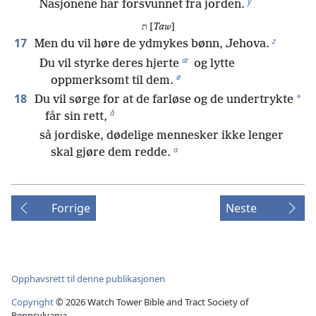
y
Nasjonene har forsvunnet fra jorden.
ת [
Taw
]
z
17
Men du vil høre de ydmykes bønn, Jehova.
æ
Du vil styrke deres hjerte
og lytte
ø
oppmerksomt til dem.
18
*
Du vil sørge for at de farløse og de undertrykte
å
får sin rett,
så jordiske, dødelige mennesker ikke lenger
a
skal gjøre dem redde.
Forrige
Neste
Opphavsrett til denne publikasjonen
Copyright
©
2026
Watch Tower Bible and Tract Society of
Pennsylvania.