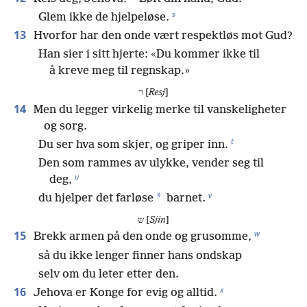
s
Glem ikke de hjelpeløse.
13
Hvorfor har den onde vært respektløs mot Gud?
Han sier i sitt hjerte: «Du kommer ikke til
å kreve meg til regnskap.»
ר [
Resj
]
14
Men du legger virkelig merke til vanskeligheter
og sorg.
t
Du ser hva som skjer, og griper inn.
Den som rammes av ulykke, vender seg til
u
deg,
v
*
du hjelper det farløse
barnet.
ש [
Sjin
]
w
15
Brekk armen på den onde og grusomme,
så du ikke lenger finner hans ondskap
selv om du leter etter den.
x
16
Jehova er Konge for evig og alltid.