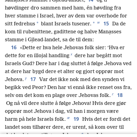
Manạsses stamme i Gịlead-landet,
og ti
høvdinger dro sammen med ham, én høvding fra
hver stamme i Israel, hver av dem var overhode for
w
15
*
*
sitt fedrehus
blant Israels tusener.
Da de
kom til rubenittene, gadittene og halve Manạsses
stamme i Gịlead-landet, sa de til dem:
16
«Dette er hva hele Jehovas folk sier: ‘Hva er
x
dette for en illojal handling
dere har begått mot
Israels Gud? Dere har i dag sluttet å følge Jehova ved
at dere har bygd dere et alter og gjort opprør mot
y
17
Jehova.
Var det ikke nok med den synden vi
begikk ved Peor? Den har vi ennå ikke renset oss fra,
z
18
selv om det kom en plage over Jehovas folk.
Og nå vil dere slutte å følge Jehova! Hvis dere gjør
opprør mot Jehova i dag, vil han i morgen være
æ
19
harm på hele Israels folk.
Hvis det er fordi det
landet som tilhører dere, er urent, så kom over til
ø
det landet som tilhører Jehova,
der Jehovas