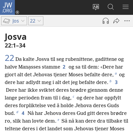
JW.ORG
Logg
inn
Endre
Søk
VIS
(åpner
språk
på
ME
Jos
22
nytt
JW.ORG
vindu)
Josva
22:1–34
22
Da kalte Josva til seg rubenittene, gadittene og
2
halve Manạsses stamme
og sa til dem: «Dere har
a
gjort alt det Jehovas tjener Moses befalte dere,
og
b
3
dere har adlydt meg i alt det jeg befalte dere.
Dere har ikke sviktet deres brødre gjennom denne
c
lange perioden fram til i dag,
og dere har oppfylt
deres forpliktelse ved å holde Jehova deres Guds
d
4
bud.
Nå har Jehova deres Gud gitt deres brødre
e
ro, slik han lovte dem.
Så nå kan dere dra tilbake til
teltene deres i det landet som Jehovas tjener Moses