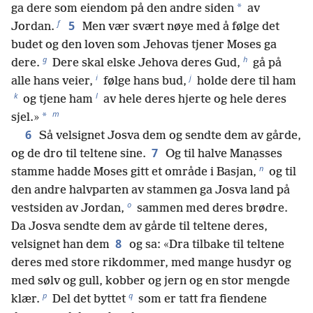
*
ga dere som eiendom på den andre siden
av
f
5
Jordan.
Men vær svært nøye med å følge det
budet og den loven som Jehovas tjener Moses ga
g
h
dere.
Dere skal elske Jehova deres Gud,
gå på
i
j
alle hans veier,
følge hans bud,
holde dere til ham
k
l
og tjene ham
av hele deres hjerte og hele deres
m
*
sjel.»
6
Så velsignet Josva dem og sendte dem av gårde,
7
og de dro til teltene sine.
Og til halve Manạsses
n
stamme hadde Moses gitt et område i Basjan,
og til
den andre halvparten av stammen ga Josva land på
o
vestsiden av Jordan,
sammen med deres brødre.
Da Josva sendte dem av gårde til teltene deres,
8
velsignet han dem
og sa: «Dra tilbake til teltene
deres med store rikdommer, med mange husdyr og
med sølv og gull, kobber og jern og en stor mengde
p
q
klær.
Del det byttet
som er tatt fra fiendene