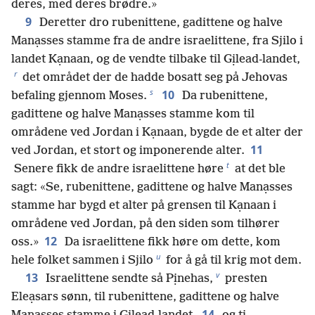
deres, med deres brødre.»
9
Deretter dro rubenittene, gadittene og halve
Manạsses stamme fra de andre israelittene, fra Sjilo i
landet Kạnaan, og de vendte tilbake til Gịlead-landet,
r
det området der de hadde bosatt seg på Jehovas
s
10
befaling gjennom Moses.
Da rubenittene,
gadittene og halve Manạsses stamme kom til
områdene ved Jordan i Kạnaan, bygde de et alter der
11
ved Jordan, et stort og imponerende alter.
t
Senere fikk de andre israelittene høre
at det ble
sagt: «Se, rubenittene, gadittene og halve Manạsses
stamme har bygd et alter på grensen til Kạnaan i
områdene ved Jordan, på den siden som tilhører
12
oss.»
Da israelittene fikk høre om dette, kom
u
hele folket sammen i Sjilo
for å gå til krig mot dem.
v
13
Israelittene sendte så Pịnehas,
presten
Eleạsars sønn, til rubenittene, gadittene og halve
14