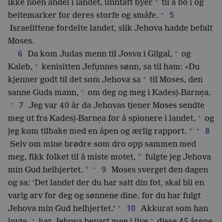
+
ikke noen andel i landet, unntatt byer
til å bo i og
+
5
beitemarker for deres storfe og småfe.
Israelittene fordelte landet, slik Jehova hadde befalt
Moses.
+
6
Da kom Judas menn til Josva i Gilgal,
og
+
Kaleb,
kenisitten Jefụnnes sønn, sa til ham: «Du
+
kjenner godt til det som Jehova sa
til Moses, den
+
sanne Guds mann,
om deg og meg i Kadesj-Barnẹa.
+
7
Jeg var 40 år da Jehovas tjener Moses sendte
+
meg ut fra Kadesj-Barnẹa for å spionere i landet,
og
+
8
*
jeg kom tilbake med en åpen og ærlig rapport.
Selv om mine brødre som dro opp sammen med
*
meg, fikk folket til å miste motet,
fulgte jeg Jehova
+
9
*
min Gud helhjertet.
Moses sverget den dagen
og sa: ‘Det landet der du har satt din fot, skal bli en
varig arv for deg og sønnene dine, for du har fulgt
+
10
Jehova min Gud helhjertet.’
Akkurat som han
+
+
lovte,
har Jehova bevart meg i live
disse 45 årene