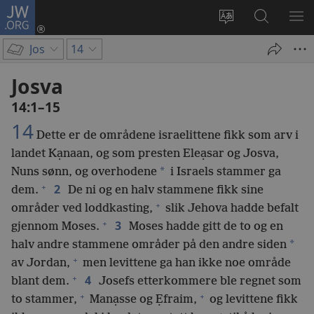
JW.ORG
Logg
inn
Endre
Søk
VIS
(åpner
språk
på
ME
Jos
14
nytt
JW.ORG
vindu)
Josva
14:1–15
14
Dette er de områdene israelittene fikk som arv i
landet Kạnaan, og som presten Eleạsar og Josva,
*
Nuns sønn, og overhodene
i Israels stammer ga
+
2
dem.
De ni og en halv stammene fikk sine
+
områder ved loddkasting,
slik Jehova hadde befalt
+
3
gjennom Moses.
Moses hadde gitt de to og en
*
halv andre stammene områder på den andre siden
+
av Jordan,
men levittene ga han ikke noe område
+
4
blant dem.
Josefs etterkommere ble regnet som
+
+
to stammer,
Manạsse og Ẹfraim,
og levittene fikk