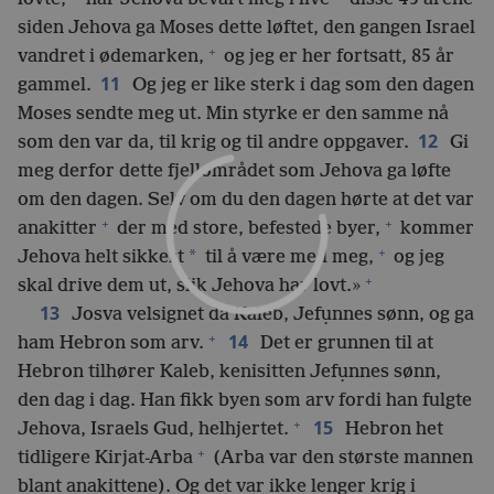
siden Jehova ga Moses dette løftet, den gangen Israel
+
vandret i ødemarken,
og jeg er her fortsatt, 85 år
11
gammel.
Og jeg er like sterk i dag som den dagen
Moses sendte meg ut. Min styrke er den samme nå
12
som den var da, til krig og til andre oppgaver.
Gi
meg derfor dette fjellområdet som Jehova ga løfte
om den dagen. Selv om du den dagen hørte at det var
+
+
anakitter
der med store, befestede byer,
kommer
+
*
Jehova helt sikkert
til å være med meg,
og jeg
+
skal drive dem ut, slik Jehova har lovt.»
13
Josva velsignet da Kaleb, Jefụnnes sønn, og ga
+
14
ham Hebron som arv.
Det er grunnen til at
Hebron tilhører Kaleb, kenisitten Jefụnnes sønn,
den dag i dag. Han fikk byen som arv fordi han fulgte
+
15
Jehova, Israels Gud, helhjertet.
Hebron het
+
tidligere Kirjat-Arba
(Arba var den største mannen
blant anakittene). Og det var ikke lenger krig i