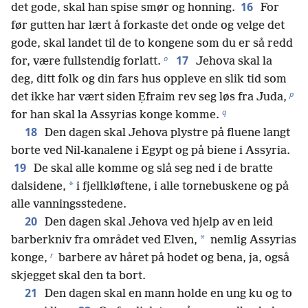
16
det gode, skal han spise smør og honning.
For
før gutten har lært å forkaste det onde og velge det
gode, skal landet til de to kongene som du er så redd
o
17
for, være fullstendig forlatt.
Jehova skal la
deg, ditt folk og din fars hus oppleve en slik tid som
p
det ikke har vært siden Ẹfraim rev seg løs fra Juda,
q
for han skal la Assyrias konge komme.
18
Den dagen skal Jehova plystre på fluene langt
borte ved Nil-kanalene i Egypt og på biene i Assyria.
19
De skal alle komme og slå seg ned i de bratte
*
dalsidene,
i fjellkløftene, i alle tornebuskene og på
alle vanningsstedene.
20
Den dagen skal Jehova ved hjelp av en leid
*
barberkniv fra området ved Elven,
nemlig Assyrias
r
konge,
barbere av håret på hodet og bena, ja, også
skjegget skal den ta bort.
21
Den dagen skal en mann holde en ung ku og to