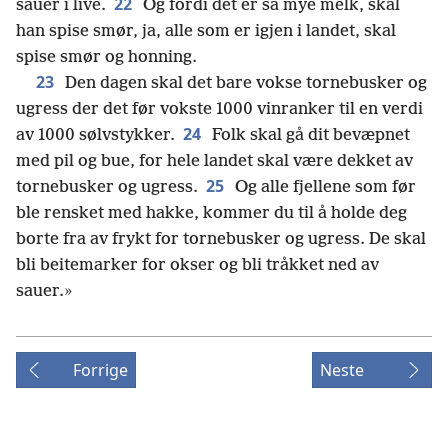
22
sauer i live.
Og fordi det er så mye melk, skal
han spise smør, ja, alle som er igjen i landet, skal
spise smør og honning.
23
Den dagen skal det bare vokse tornebusker og
ugress der det før vokste 1000 vinranker til en verdi
24
av 1000 sølvstykker.
Folk skal gå dit bevæpnet
med pil og bue, for hele landet skal være dekket av
25
tornebusker og ugress.
Og alle fjellene som før
ble rensket med hakke, kommer du til å holde deg
borte fra av frykt for tornebusker og ugress. De skal
bli beitemarker for okser og bli tråkket ned av
sauer.»
Forrige
Neste