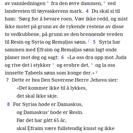
e
*
av vannledningen
fra den øvre dammen,
ved
4
landeveien til tøyvaskerens mark.
Du skal si til
ham: ‘Sørg for å bevare roen. Vær ikke redd, og mist
ikke motet på grunn av de rykende restene av disse
to vedkubbene, på grunn av den brennende vreden
f
5
til Resin og Syria og Remạljas sønn.
Syria har
sammen med Ẹfraim og Remạljas sønn lagt onde
6
planer mot deg og sagt:
«La oss dra opp mot Juda
*
*
og rive det i stykker
og erobre det,
og la oss
g
innsette Tạbeels sønn som konge der.»
7
Dette er hva Den Suverene Herre Jehova sier:
«Det kommer ikke til å lykkes,
det skal ikke skje.
8
For Syrias hode er Damaskus,
og Damaskus’ hode er Resin.
Før det har gått 65 år,
skal Ẹfraim være fullstendig knust og ikke