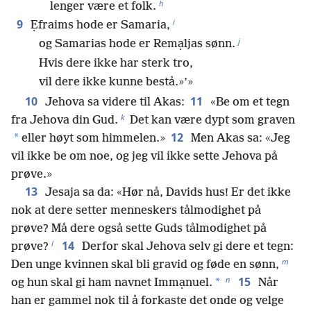
h
lenger være et folk.
i
9
Ẹfraims hode er Samaria,
j
og Samarias hode er Remạljas sønn.
Hvis dere ikke har sterk tro,
vil dere ikke kunne bestå.»’»
10
11
Jehova sa videre til Akas:
«Be om et tegn
k
fra Jehova din Gud.
Det kan være dypt som graven
12
*
eller høyt som himmelen.»
Men Akas sa: «Jeg
vil ikke be om noe, og jeg vil ikke sette Jehova på
prøve.»
13
Jesaja sa da: «Hør nå, Davids hus! Er det ikke
nok at dere setter menneskers tålmodighet på
prøve? Må dere også sette Guds tålmodighet på
l
14
prøve?
Derfor skal Jehova selv gi dere et tegn:
m
Den unge kvinnen skal bli gravid og føde en sønn,
n
15
*
og hun skal gi ham navnet Immạnuel.
Når
han er gammel nok til å forkaste det onde og velge