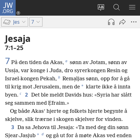
JW.ORG
Logg
inn
Endre
Søk
VIS
(åpner
språk
på
ME
Jes
7
nytt
JW.ORG
vindu)
Jesaja
7:1–25
7
a
På den tiden da Akas,
sønn av Jotam, sønn av
Ussịa, var konge i Juda, dro syrerkongen Resin og
b
Israel-kongen Pekah,
Remạljas sønn, opp for å gå
*
til krig mot Jerusalem, men de
klarte ikke å innta
c
2
byen.
Det ble meldt Davids hus: «Syria har slått
seg sammen med Ẹfraim.»
Og både Akas’ hjerte og folkets hjerte begynte å
skjelve, slik trærne i skogen skjelver for vinden.
3
Da sa Jehova til Jesaja: «Ta med deg din sønn
d
*
Sjear-Jasjub
og gå ut for å møte Akas ved enden