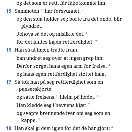
og det som er rett, får ikke komme inn.
z
15
*
Sannheten
har forsvunnet,
og den som holder seg borte fra det onde, blir
plyndret.
*
Jehova så det og mislikte det,
æ
for det fantes ingen rettferdighet.
16
Han så at ingen trådte fram,
han undret seg over at ingen grep inn.
*
Derfor sørget hans egen arm for frelse,
og hans egen rettferdighet støttet ham.
17
Så tok han på seg rettferdighet som en
panserskjorte
ø
*
og satte frelsens
hjelm på hodet.
å
Han kledde seg i hevnens klær
og svøpte brennende iver om seg som en
*
kappe.
a
18
Han skal gi dem igjen for det de har gjort: