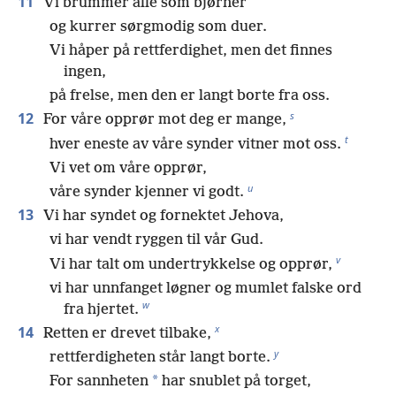
11
Vi brummer alle som bjørner
og kurrer sørgmodig som duer.
Vi håper på rettferdighet, men det finnes
ingen,
på frelse, men den er langt borte fra oss.
s
12
For våre opprør mot deg er mange,
t
hver eneste av våre synder vitner mot oss.
Vi vet om våre opprør,
u
våre synder kjenner vi godt.
13
Vi har syndet og fornektet Jehova,
vi har vendt ryggen til vår Gud.
v
Vi har talt om undertrykkelse og opprør,
vi har unnfanget løgner og mumlet falske ord
w
fra hjertet.
x
14
Retten er drevet tilbake,
y
rettferdigheten står langt borte.
*
For sannheten
har snublet på torget,