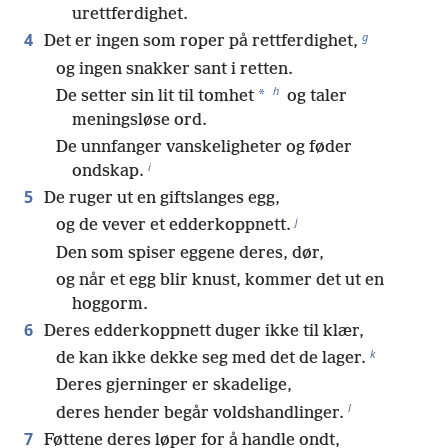
urettferdighet.
g
4
Det er ingen som roper på rettferdighet,
og ingen snakker sant i retten.
h
*
De setter sin lit til tomhet
og taler
meningsløse ord.
De unnfanger vanskeligheter og føder
i
ondskap.
5
De ruger ut en giftslanges egg,
j
og de vever et edderkoppnett.
Den som spiser eggene deres, dør,
og når et egg blir knust, kommer det ut en
hoggorm.
6
Deres edderkoppnett duger ikke til klær,
k
de kan ikke dekke seg med det de lager.
Deres gjerninger er skadelige,
l
deres hender begår voldshandlinger.
7
Føttene deres løper for å handle ondt,