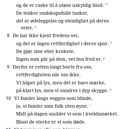
m
og de er raske til å utøse uskyldig blod.
De tenker ondskapsfulle tanker,
det er ødeleggelse og elendighet på deres
n
veier.
8
De har ikke kjent fredens vei,
o
og det er ingen rettferdighet i deres spor.
De gjør sine stier krokete.
p
Ingen som går på dem, vet hva fred er.
9
Derfor er retten langt borte fra oss,
rettferdigheten når oss ikke.
Vi håper på lys, men det er bare mørke,
q
på klart lys, men vi vandrer i dyp skygge.
10
Vi famler langs veggen som blinde,
r
ja, vi famler som folk uten øyne.
Midt på dagen snubler vi som i kveldsmørket.
Blant de sterke er vi som døde.