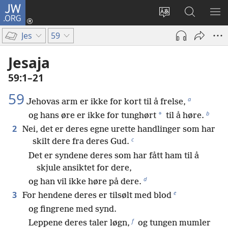
JW.ORG
Logg
inn
Endre
Søk
VIS
(åpner
språk
på
ME
Jes
59
nytt
JW.ORG
vindu)
Jesaja
59:1–21
59
a
Jehovas arm er ikke for kort til å frelse,
b
*
og hans øre er ikke for tunghørt
til å høre.
2
Nei, det er deres egne urette handlinger som har
c
skilt dere fra deres Gud.
Det er syndene deres som har fått ham til å
skjule ansiktet for dere,
d
og han vil ikke høre på dere.
e
3
For hendene deres er tilsølt med blod
og fingrene med synd.
f
Leppene deres taler løgn,
og tungen mumler